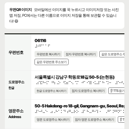
우편QR 이미지
모바일에선 이미지를 꾹 누르시고 이미지저장 또는 사진
앱 저장, PC에서는 다른 이름으로 이미지 저장을 통해 보관할 수 있습니
다! 😄
06116
⠼⠚⠋⠁⠁⠋
우편번호
우편번호 복사하기
점자 우편번호 복사하기
같은 도로명주소 주
같은 우편번호 주소보기
서울특별시 강남구 학동로18길 50-5 (논현동)
도로명주소
⠠⠎⠯⠓⠪⠁⠘⠳⠠⠕⠀⠫⠶⠉⠢⠈⠍⠀⠚⠁⠊⠿⠐⠥⠼⠁⠓⠈⠕⠂⠀⠼⠑⠚⠤⠑
한글
점자 도로명주소 복사하기
👂 TTS 듣기
한글 도로명주소 복사하기
50-5 Hakdong-ro 18-gil, Gangnam-gu, Seoul, Repub
영문주소
⠼⠑⠚⠤⠑⠀⠴⠠⠓⠁⠅⠙⠰⠛⠤⠗⠕⠀⠼⠁⠓⠤⠛⠊⠇⠂⠀⠠⠛⠁⠝⠛⠝⠁⠍⠤
Address
영문 도로명주소 복사하기
점자 영문 도로명주소 복사하기
👂 TT