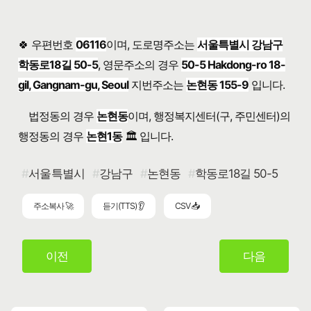
🍀 우편번호
06116
이며, 도로명주소는
서울특별시 강남구
학동로18길 50-5
, 영문주소의 경우
50-5 Hakdong-ro 18-
gil, Gangnam-gu, Seoul
지번주소는
논현동 155-9
입니다.
법정동의 경우
논현동
이며, 행정복지센터(구, 주민센터)의
행정동의 경우
논현1동
🏛️ 입니다.
서울특별시
강남구
논현동
학동로18길 50-5
주소복사 🚀
듣기(TTS) 👂
CSV 📥
이전
다음