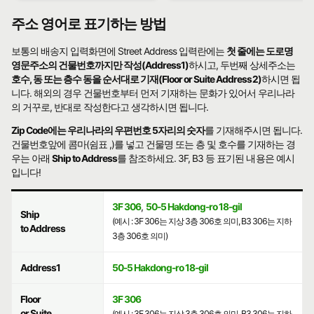
주소 영어로 표기하는 방법
보통의 배송지 입력화면에 Street Address 입력란에는
첫 줄에는 도로명
영문주소의 건물번호까지만 작성(Address1)
하시고, 두번째 상세주소는
호수, 동 또는 층수 동을 순서대로 기재(Floor or Suite Address2)
하시면 됩
니다. 해외의 경우 건물번호부터 먼저 기재하는 문화가 있어서 우리나라
의 거꾸로, 반대로 작성한다고 생각하시면 됩니다.
Zip Code에는 우리나라의 우편번호 5자리의 숫자
를 기재해주시면 됩니다.
건물번호앞에 콤마(쉼표 ,)를 넣고 건물명 또는 층 및 호수를 기재하는 경
우는 아래
Ship to Address
를 참조하세요. 3F, B3 등 표기된 내용은 예시
입니다!
3F 306
,
50-5 Hakdong-ro 18-gil
Ship
(예시 : 3F 306는 지상 3층 306호 의미, B3 306는 지하
to Address
3층 306호 의미)
Address1
50-5 Hakdong-ro 18-gil
Floor
3F 306
or Suite
(예시 : 3F 306는 지상 3층 306호 의미, B3 306는 지하