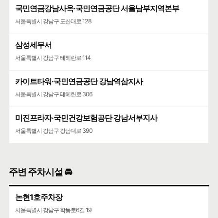
국민연금강남사옥·국민연금공단 서울남부지역본부
공무원연금공단·서울상록회관우체국
서울특별시 강남구 도산대로 128
서울특별시 강남구 언주로 508
삼성세무서
서울특별시 강남구 테헤란로 114
카이트타워·국민연금공단 강남역삼지사
서울특별시 강남구 테헤란로 306
미진프라자·국민건강보험공단 강남서부지사
서울특별시 강남구 강남대로 390
주변 주차시설 🚘
논현1호주차장
서울특별시 강남구 학동로6길 19