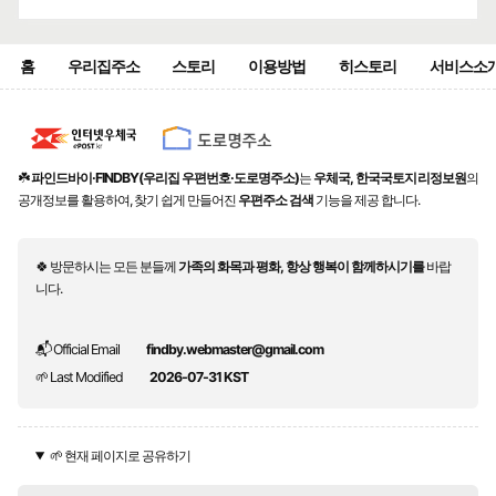
홈
우리집주소
스토리
이용방법
히스토리
서비스소
☘️
파인드바이·FINDBY(우리집 우편번호·도로명주소)
는
우체국, 한국국토지리정보원
의
공개정보를 활용하여, 찾기 쉽게 만들어진
우편주소 검색
기능을 제공 합니다.
🍀 방문하시는 모든 분들께
가족의 화목과 평화, 항상 행복이 함께하시기를
바랍
니다.
📬 Official Email
findby.webmaster@gmail.com
🌱 Last Modified
2026-07-31 KST
🌱 현재 페이지로 공유하기