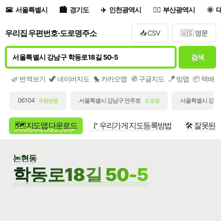
서울특별시
경기도
인천광역시
부산광역시
우리집 우편번호·도로명주소
📥 CSV
🇺🇸 영문
검색
🌿 번역보기
🦖 네이버지도
🐤 카카오맵
🧭 구글지도
🪁 빙맵
📦 택배
06104
서울특별시 강남구 언주로
서울특별시 강남구
우편번호
도로명
🗺️ 지도앱 다운로드
🚩 우리가게 지도등록방법
🛠️ 잘못된
논현동
학동로18길 50-5