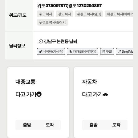
위도 37.5097877, 경도 127.0294867
위도 복사
경도 복사
위경도 복사(쉼표)
위경도 복사(띄어쓰기)
위도/경도
위경도 복사(슬러시)
🕗
강남구 논현동 날씨
날씨정보
🦖 네이버(기상청)
🐤 카카오(케이웨더)
🎏 구글
🪁 Bing(Msn)
대중교통
자동차
타고 가기🚇
타고 가기🚗
출발
도착
출발
도착