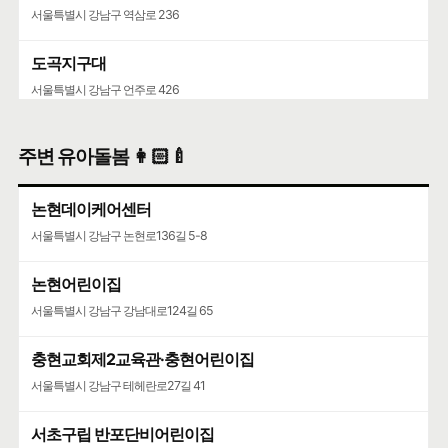
서울특별시 강남구 역삼로 236
도곡지구대
서울특별시 강남구 언주로 426
반포치안센터
주변 유아돌봄 👩🏻‍🍼
서울특별시 서초구 주흥15길 41
논현데이케어센터
서울특별시 강남구 논현로136길 5-8
논현어린이집
서울특별시 강남구 강남대로124길 65
충현교회제2교육관·충현어린이집
서울특별시 강남구 테헤란로27길 41
서초구립 반포단비어린이집