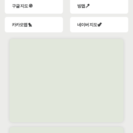
구글 지도 🧭
빙맵 🪁
카카오맵 🐤
네이버 지도 🦖