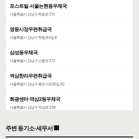
포스트빌·서울논현동우체국
서울특별시 강남구 학동로 212
영동시장우편취급국
서울특별시 강남구 학동로4길 8
삼성동우체국
서울특별시 강남구 선릉로 572
역삼한라우편취급국
서울특별시 강남구 봉은사로30길 42
화광센터·역삼2동우체국
서울특별시 강남구 역삼로 239
한국지식재산센터·역삼1동우체국
주변 등기소·세무서 🏢
서울특별시 강남구 테헤란로 131