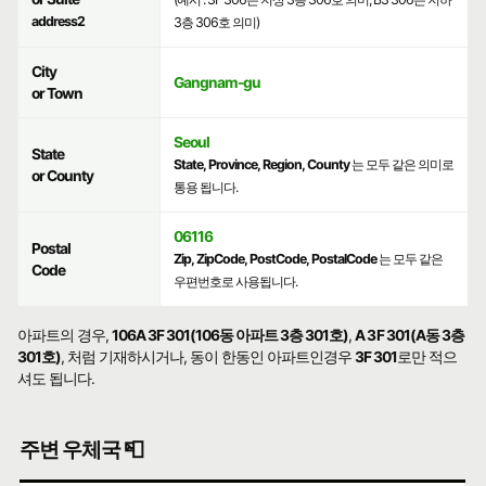
address2
3층 306호 의미)
City
Gangnam-gu
or Town
Seoul
State
State, Province, Region, County
는 모두 같은 의미로
or County
통용 됩니다.
06116
Postal
Zip, ZipCode, PostCode, PostalCode
는 모두 같은
Code
우편번호로 사용됩니다.
아파트의 경우,
106A 3F 301(106동 아파트 3층 301호)
,
A 3F 301(A동 3층
301호)
, 처럼 기재하시거나, 동이 한동인 아파트인경우
3F 301
로만 적으
셔도 됩니다.
주변 우체국 📮