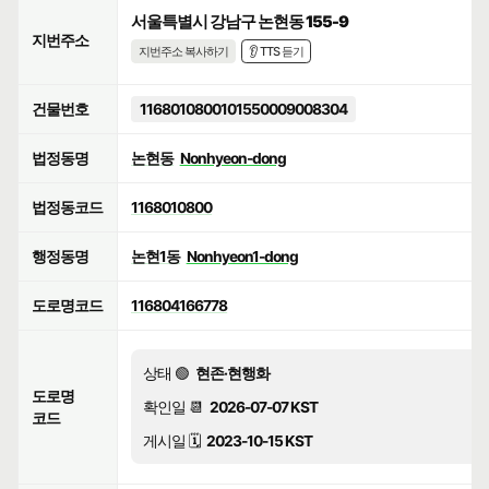
서울특별시 강남구 논현동 155-9
지번주소
지번주소 복사하기
👂 TTS 듣기
건물번호
1168010800101550009008304
법정동명
논현동
Nonhyeon-dong
법정동코드
1168010800
행정동명
논현1동
Nonhyeon1-dong
도로명코드
116804166778
상태 🟢
현존·현행화
도로명
확인일 📆
2026-07-07 KST
코드
게시일 🗓️
2023-10-15 KST