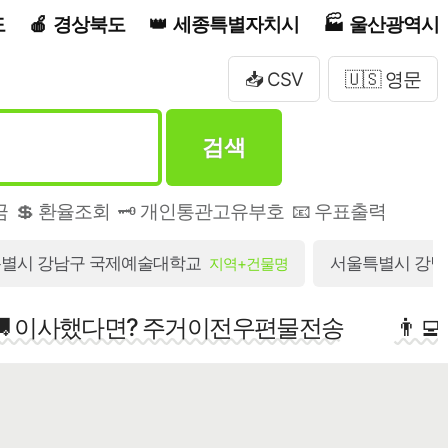
도
경상북도
세종특별자치시
울산광역시
📥 CSV
🇺🇸 영문
검색
금
💲 환율조회
🗝️ 개인통관고유부호
📧 우표출력
별시 강남구 국제예술대학교
서울특별시 강남구
지역+건물명
🚚 이사했다면? 주거이전우편물전송
👨‍