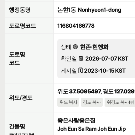
행정동명
논현1동
Nonhyeon1-dong
도로명코드
116804166778
상태 🟢
현존·현행화
도로명
확인일 📆
2026-07-07 KST
코드
게시일 🗓️
2023-10-15 KST
위도 37.5095497, 경도 127.02
위도/경도
위도 복사
경도 복사
위경도 복사(쉼
좋은사람좋은집
건물명
Joh Eun Sa Ram Joh Eun Jip