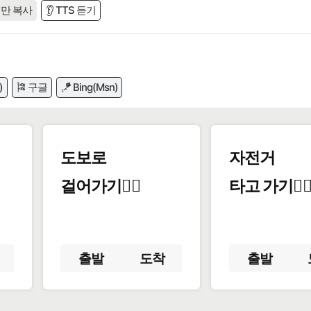
만 복사
👂 TTS 듣기
)
🎏 구글
🪁 Bing(Msn)
도보로
자전거
걸어가기🚶‍♂️
타고 가기🚴‍♀
출발
도착
출발