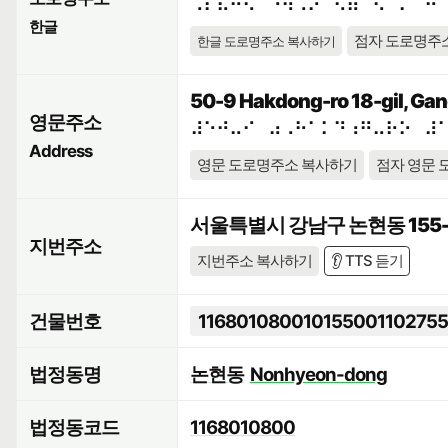
⠠⠎⠯⠓⠪⠁⠘⠳⠠⠕⠀⠫⠶⠉⠢⠈⠍⠀⠚
한글
점자 도로명주
한글 도로명주소 복사하기
50-9 Hakdong-ro 18-gil, Gan
영문주소
⠼⠑⠚⠤⠊⠀⠴⠠⠓⠁⠅⠙⠰⠛⠤⠗⠕⠀⠼
Address
영문 도로명주소 복사하기
점자 영문 
서울특별시 강남구 논현동 155-
지번주소
지번주소 복사하기
👂 TTS 듣기
건물번호
11680108001015500110275
법정동명
논현동
Nonhyeon-dong
법정동코드
1168010800