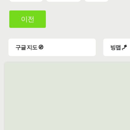
이전
구글 지도 🧭
빙맵 🪁