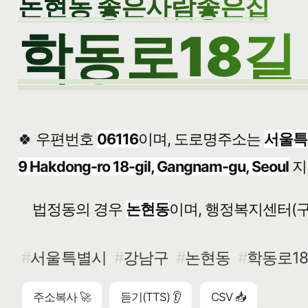
논현동 좋은사람좋은집
학동로18길 
🍀 우편번호
06116
이며, 도로명주소는
서울특
9 Hakdong-ro 18-gil, Gangnam-gu, Seoul
지
법정동의 경우
논현동
이며, 행정복지센터(구
서울특별시
강남구
논현동
학동로18
주소복사 🚀
듣기(TTS) 👂
CSV 📥