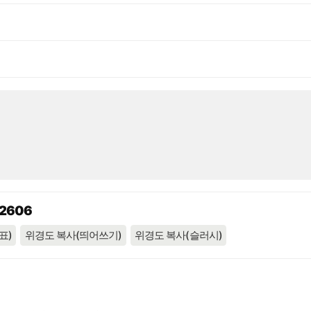
92606
표)
위경도 복사(띄어쓰기)
위경도 복사(슬러시)