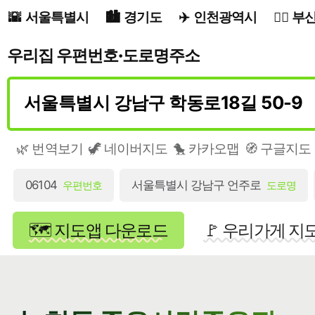
서울특별시
경기도
인천광역시
부
우리집 우편번호·도로명주소
🌿 번역보기
🦖 네이버지도
🐤 카카오맵
🧭 구글지도
06104
서울특별시 강남구 언주로
우편번호
도로명
🗺️ 지도앱 다운로드
🚩 우리가게 