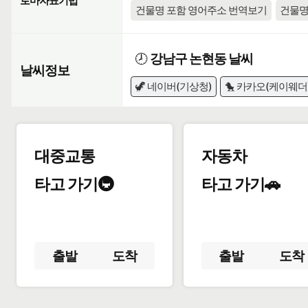
로마자표기법
건물명 포함 영어주소 번역보기
건물명
🕗
강남구 논현동 날씨
날씨정보
🦖 네이버(기상청)
🐤 카카오(케이웨더
대중교통
자동차
타고 가기🚇
타고 가기🚗
출발
도착
출발
도착