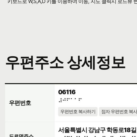
키보드로 W,S,A,D 키를 이용하여 이동, 지도 클릭시 로드뷰
우편주소 상세정보
06116
⠼⠚⠋⠁⠁⠋
우편번호
우편번호 복사하기
점자 우편번호 복
서울특별시 강남구 학동로18길 
도로명주소