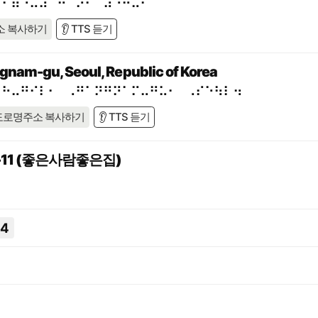
⠁⠊⠿⠐⠥⠼⠁⠓⠈⠕⠂⠀⠼⠑⠚⠤⠊
소 복사하기
👂 TTS 듣기
gnam-gu, Seoul, Republic of Korea
⠁⠓⠤⠛⠊⠇⠂⠀⠠⠛⠁⠝⠛⠝⠁⠍⠤⠛⠥⠂⠀⠠⠎⠑⠳⠇⠲
도로명주소 복사하기
👂 TTS 듣기
11 (좋은사람좋은집)
54