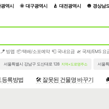
산광역시
대구광역시
대전광역시
경상남
🪁 빙맵
📦 택배/소포예약
📮 국내요금
🛫 국제/EMS 요
서울특별시 강남구 도산대로 128
서울특
지역+도로명주소
지도등록방법
🛠️ 잘못된 건물명 바꾸기