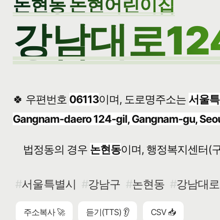
논현동 논현어린이집
강남대로124
🍀 우편번호
06113
이며, 도로명주소는
서울특
Gangnam-daero 124-gil, Gangnam-gu, Seo
법정동의 경우
논현동
이며, 행정복지센터(구
서울특별시
강남구
논현동
강남대로1
주소복사 🚀
듣기(TTS) 👂
CSV 📥