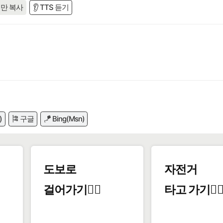
만 복사
👂 TTS 듣기
)
🎏 구글
🪁 Bing(Msn)
도보로
자전거
걸어가기🚶‍♂️
타고 가기🚴‍♀