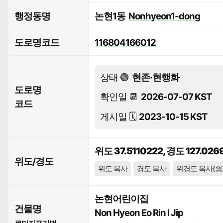
행정동명
논현1동
Nonhyeon1-dong
도로명코드
116804166012
상태 🟢
현존·현행화
도로명
확인일 📆
2026-07-07 KST
코드
게시일 🗓️
2023-10-15 KST
위도 37.5110222, 경도 127.026
위도/경도
위도 복사
경도 복사
위경도 복사(쉼
논현어린이집
건물명
Non Hyeon Eo Rin I Jip