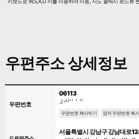
키보드로 W,S,A,D 키를 이용하여 이동, 지도 클릭시 로드뷰
우편주소 상세정보
06113
⠼⠚⠋⠁⠁⠉
우편번호
우편번호 복사하기
점자 우편번호 복
서울특별시 강남구 강남대로124
도로명주소