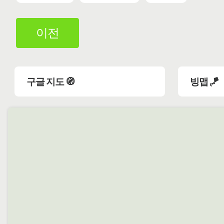
이전
구글 지도 🧭
빙맵 🪁