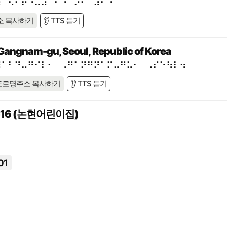
⠶⠉⠢⠊⠗⠐⠥⠼⠁⠃⠙⠈⠕⠂⠀⠼⠋⠑
소 복사하기
👂 TTS 듣기
Gangnam-gu, Seoul, Republic of Korea
⠼⠁⠃⠙⠤⠛⠊⠇⠂⠀⠠⠛⠁⠝⠛⠝⠁⠍⠤⠛⠥⠂⠀⠠⠎⠑⠳⠇⠲
도로명주소 복사하기
👂 TTS 듣기
16 (논현어린이집)
01