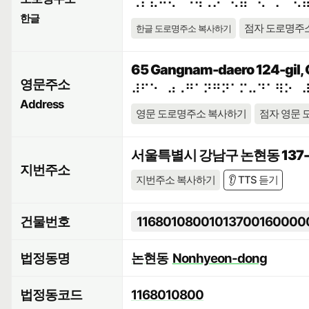
⠠⠎⠯⠓⠪⠁⠘⠳⠠⠕⠀⠫⠶⠉⠢⠈⠍⠀⠫
한글
점자 도로명주
한글 도로명주소 복사하기
65 Gangnam-daero 124-gil, 
영문주소
⠼⠋⠑⠀⠴⠠⠛⠁⠝⠛⠝⠁⠍⠤⠙⠁⠻⠕⠀
Address
영문 도로명주소 복사하기
점자 영문 
서울특별시 강남구 논현동 137-
지번주소
지번주소 복사하기
👂 TTS 듣기
건물번호
11680108001013700160000
법정동명
논현동
Nonhyeon-dong
법정동코드
1168010800