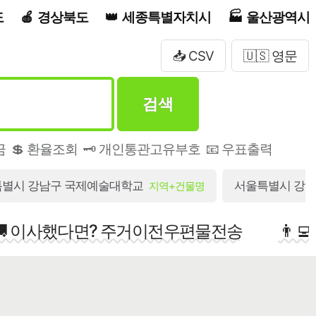
도
경상북도
세종특별자치시
울산광역시
📥 CSV
🇺🇸 영문
검색
금
💲 환율조회
🗝️ 개인통관고유부호
📧 우표출력
별시 강남구 국제예술대학교
서울특별시 강남구
지역+건물명
🚚 이사했다면? 주거이전우편물전송
👨‍