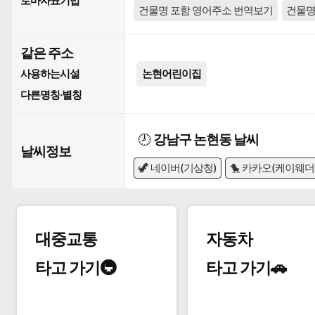
로마자표기법
건물명 포함 영어주소 번역보기
건물명
같은 주소
사용하는시설
논현어린이집
다른명칭·별칭
🕗
강남구 논현동 날씨
날씨정보
🦖 네이버(기상청)
🐤 카카오(케이웨더
대중교통
자동차
타고 가기🚇
타고 가기🚗