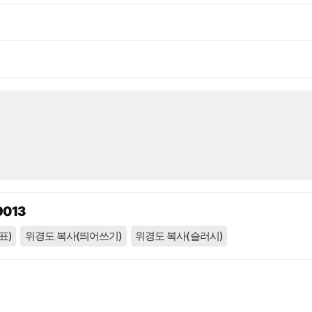
9013
표)
위경도 복사(띄어쓰기)
위경도 복사(슬러시)