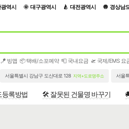
산광역시
대구광역시
대전광역시
경상남
🪁 빙맵
📦 택배/소포예약
📮 국내요금
🛫 국제/EMS 요
서울특별시 강남구 도산대로 128
서울특
지역+도로명주소
지도등록방법
🛠️ 잘못된 건물명 바꾸기