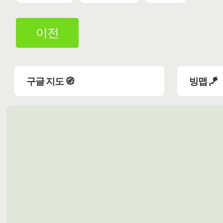
이전
구글 지도 🧭
빙맵 🪁