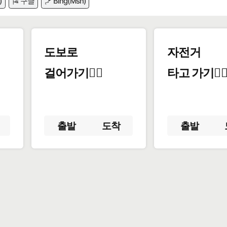
)
🎏 구글
🪁 Bing(Msn)
도보로
자전거
걸어가기🚶‍♂️
타고 가기🚴‍♀
출발
도착
출발