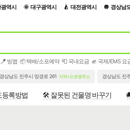
산광역시
대구광역시
대전광역시
경상남
🪁 빙맵
📦 택배/소포예약
📮 국내요금
🛫 국제/EMS 요
경상남도 진주시 망경로 261
경상남도 진
지역+도로명주소
지도등록방법
🛠️ 잘못된 건물명 바꾸기