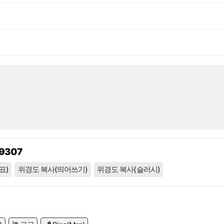
39307
표)
위경도 복사(띄어쓰기)
위경도 복사(슬러시)