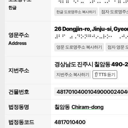
⠈⠻⠇⠶⠉⠢⠊⠥⠀⠨⠟⠨⠍⠠⠕⠀⠊⠿⠨
한글
점자 도로명주
한글 도로명주소 복사하기
26 Dongjin-ro, Jinju-si, Gy
영문주소
⠼⠃⠋⠀⠴⠠⠙⠕⠝⠛⠚⠔⠤⠗⠕⠂⠀⠠⠚
Address
영문 도로명주소 복사하기
점자 영문 
경상남도 진주시 칠암동 490-
지번주소
지번주소 복사하기
👂 TTS 듣기
건물번호
4817010400104900002404
법정동명
칠암동
Chiram-dong
법정동코드
4817010400