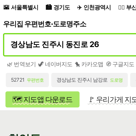
서울특별시
경기도
인천광역시
부
우리집 우편번호·도로명주소
🌿 번역보기
🦖 네이버지도
🐤 카카오맵
🧭 구글지도
52721
경상남도 진주시 남강로
우편번호
도로명
🗺️ 지도앱 다운로드
🚩 우리가게 