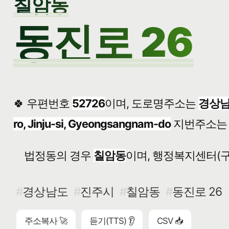
칠암동
동진로 26
🍀 우편번호
52726
이며, 도로명주소는
경상남
ro, Jinju-si, Gyeongsangnam-do
지번주소
법정동의 경우
칠암동
이며, 행정복지센터(구
경상남도
진주시
칠암동
동진로 26
주소복사 🚀
듣기(TTS) 👂
CSV 📥