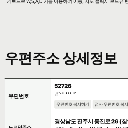
키보드로 W,S,A,D 키를 이용하여 이동, 지도 클릭시 로드뷰
우편주소 상세정보
52726
⠼⠑⠃⠛⠃⠋
우편번호
우편번호 복사하기
점자 우편번호 복
경상남도 진주시 동진로 26 (칠
도로명주소