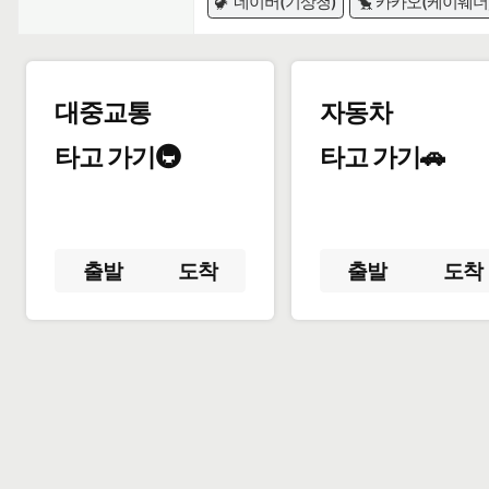
🦖 네이버(기상청)
🐤 카카오(케이웨더
대중교통
자동차
타고 가기🚇
타고 가기🚗
출발
도착
출발
도착