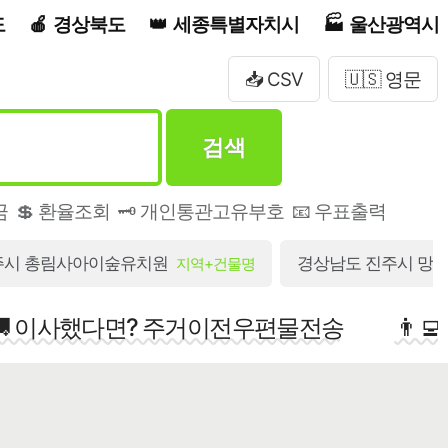
도
경상북도
세종특별자치시
울산광역시
📥 CSV
🇺🇸 영문
검색
금
💲 환율조회
🗝️ 개인통관고유부호
📧 우표출력
주시 총림사아이숲유치원
경상남도 진주시 망경
지역+건물명
🚚 이사했다면? 주거이전우편물전송
👨‍