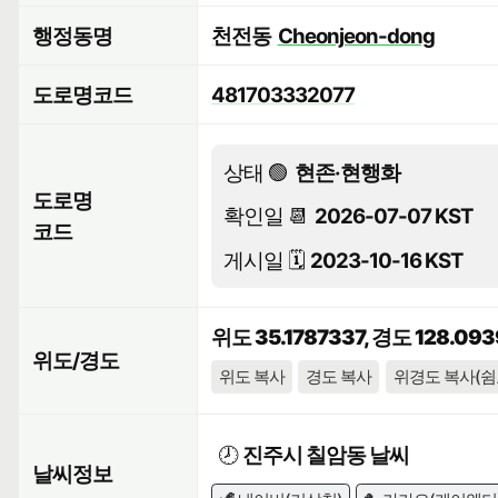
행정동명
천전동
Cheonjeon-dong
도로명코드
481703332077
상태 🟢
현존·현행화
도로명
확인일 📆
2026-07-07 KST
코드
게시일 🗓️
2023-10-16 KST
위도 35.1787337, 경도 128.09
위도/경도
위도 복사
경도 복사
위경도 복사(쉼
🕗
진주시 칠암동 날씨
날씨정보