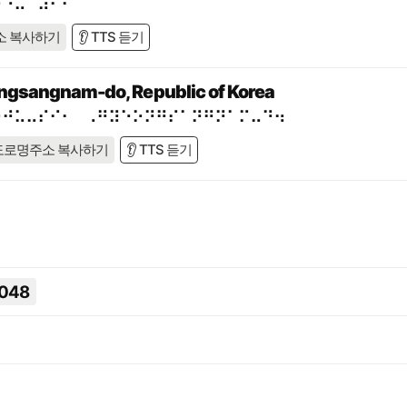
⠟⠐⠥⠀⠼⠃⠋
소 복사하기
👂 TTS 듣기
eongsangnam-do, Republic of Korea
⠔⠚⠥⠤⠎⠊⠂⠀⠠⠛⠽⠑⠕⠝⠛⠎⠁⠝⠛⠝⠁⠍⠤⠙⠲
도로명주소 복사하기
👂 TTS 듣기
2
048