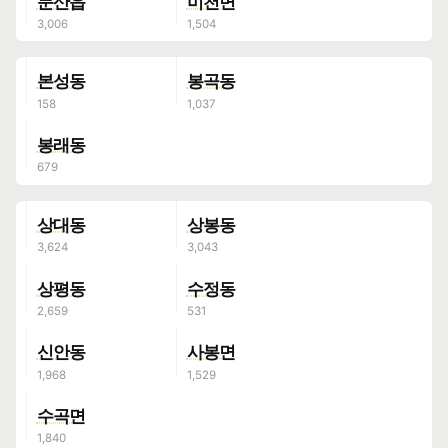
문산읍
미천면
본성동
봉곡동
봉래동
상대동
상봉동
상평동
수정동
신안동
사봉면
수곡면