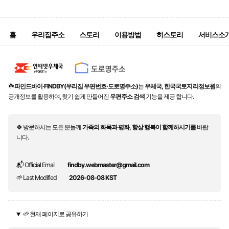
홈
우리집주소
스토리
이용방법
히스토리
서비스소
☘️
파인드바이·FINDBY(우리집 우편번호·도로명주소)
는
우체국, 한국국토지리정보원
의
공개정보를 활용하여, 찾기 쉽게 만들어진
우편주소 검색
기능을 제공 합니다.
🍀 방문하시는 모든 분들께
가족의 화목과 평화, 항상 행복이 함께하시기를
바랍
니다.
📬 Official Email
findby.webmaster@gmail.com
🌱 Last Modified
2026-08-08 KST
🌱 현재 페이지로 공유하기