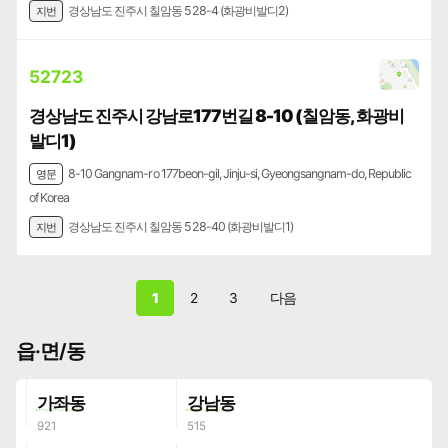
경상남도 진주시 칠암동 528-4 (화광비발디2)
지번
52723
경상남도 진주시 강남로177번길 8-10 (칠암동, 화광비
발디1)
8-10 Gangnam-ro 177beon-gil, Jinju-si, Gyeongsangnam-do, Republic
영문
of Korea
경상남도 진주시 칠암동 528-40 (화광비발디1)
지번
1
2
3
다음
읍·면/동
가좌동
강남동