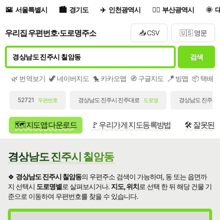
서울특별시
경기도
인천광역시
부산광역시
우리집 우편번호·도로명주소
📥 CSV
🇺🇸 영문
검색
🌿 번역보기
🦖 네이버지도
🐤 카카오맵
🧭 구글지도
🪁 빙맵
📦 택배
52721
경상남도 진주시 진주대로
경상남도 진주시 
우편번호
도로명
🗺️ 지도앱 다운로드
🚩 우리가게 지도등록방법
🛠️ 잘못된
경상남도 진주시 칠암동
🍀
경상남도 진주시 칠암동
의 우편주소 검색이 가능하며, 동 또는 읍면까
지 선택시
도로명별
로 살펴보시거나.
지도, 위치
로 선택 한 뒤 해당 건물 기
준으로 이동하여 우편번호를 찾을 수 있습니다.