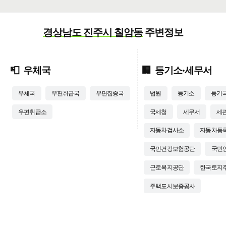
경상남도 진주시 칠암동
주변정보
📮
우체국
🏢
등기소·세무서
우체국
우편취급국
우편집중국
법원
등기소
등기
우편취급소
국세청
세무서
세
자동차검사소
자동차등
국민건강보험공단
국민
근로복지공단
한국토지
주택도시보증공사