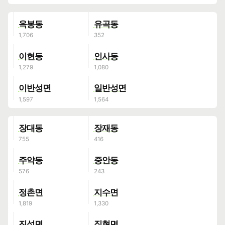
옥봉동
유곡동
이현동
인사동
이반성면
일반성면
장대동
장재동
주약동
중안동
정촌면
지수면
진성면
집현면