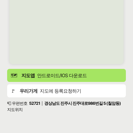
🗺️
지도앱
안드로이드/IOS 다운로드
🚩
우리가게
지도에 등록요청하기
📮 우편번호
52721
경상남도 진주시 진주대로986번길 5 (칠암동)
|
지도위치