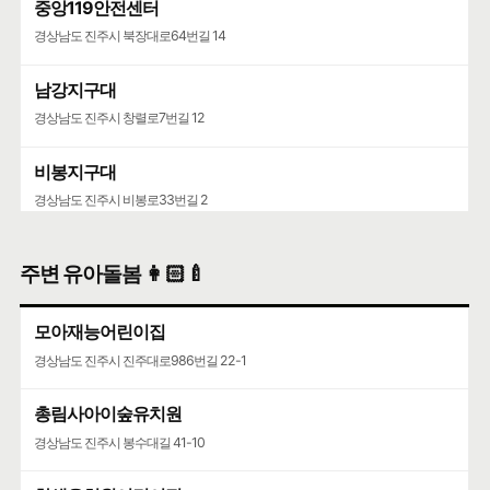
중앙119안전센터
경상남도 진주시 북장대로64번길 14
남강지구대
경상남도 진주시 창렬로7번길 12
비봉지구대
경상남도 진주시 비봉로33번길 2
진주경찰서
주변 유아돌봄 👩🏻‍🍼
경상남도 진주시 비봉로24번길 3
모아재능어린이집
천전119안전센터
경상남도 진주시 진주대로986번길 22-1
경상남도 진주시 강남로167번길 16
총림사아이숲유치원
경상남도 진주시 봉수대길 41-10