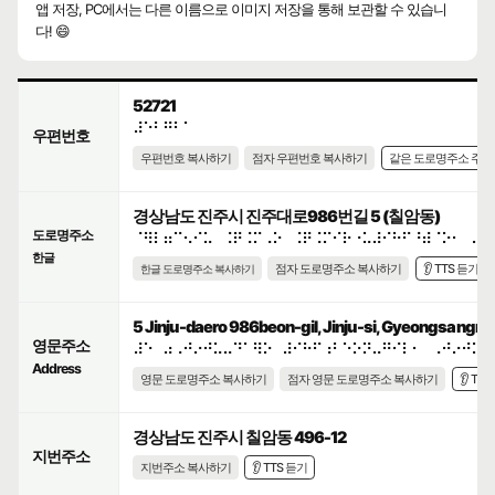
앱 저장, PC에서는 다른 이름으로 이미지 저장을 통해 보관할 수 있습니
다! 😄
52721
⠼⠑⠃⠛⠃⠁
우편번호
우편번호 복사하기
점자 우편번호 복사하기
같은 도로명주소 주
경상남도 진주시 진주대로986번길 5 (칠암동)
도로명주소
⠈⠻⠇⠶⠉⠢⠊⠥⠀⠨⠟⠨⠍⠠⠕⠀⠨⠟⠨⠍⠊⠗⠐⠥⠼⠊⠓⠋⠘⠾⠈⠕⠂⠀⠼⠑
한글
점자 도로명주소 복사하기
👂 TTS 듣기
한글 도로명주소 복사하기
5 Jinju-daero 986beon-gil, Jinju-si, Gyeongsangna
영문주소
⠼⠑⠀⠴⠠⠚⠔⠚⠥⠤⠙⠁⠻⠕⠀⠼⠊⠓⠋⠰⠃⠑⠕⠝⠤⠛⠊⠇⠂⠀⠠⠚⠔⠚⠥⠤
Address
영문 도로명주소 복사하기
점자 영문 도로명주소 복사하기
👂 TT
경상남도 진주시 칠암동 496-12
지번주소
지번주소 복사하기
👂 TTS 듣기