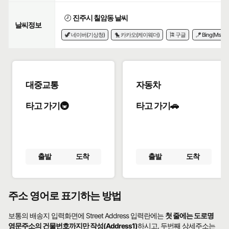
🕗
진주시 칠암동 날씨
날씨정보
🦖 네이버(기상청)
🐤 카카오(케이웨더)
🎏 구글
🪁 Bing(Msn)
대중교통
자동차
타고 가기🚇
타고 가기🚗
출발
도착
출발
도착
주소 영어로 표기하는 방법
보통의 배송지 입력화면에 Street Address 입력란에는
첫 줄에는 도로명
영문주소의 건물번호까지만 작성(Address1)
하시고, 두번째 상세주소는