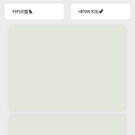
카카오맵 🐤
네이버 지도 🦖