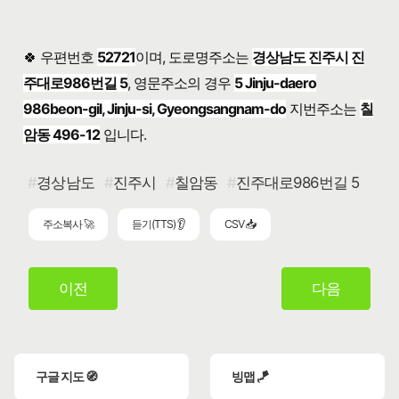
🍀 우편번호
52721
이며, 도로명주소는
경상남도 진주시 진
주대로986번길 5
, 영문주소의 경우
5 Jinju-daero
986beon-gil, Jinju-si, Gyeongsangnam-do
지번주소는
칠
암동 496-12
입니다.
경상남도
진주시
칠암동
진주대로986번길 5
주소복사 🚀
듣기(TTS) 👂
CSV 📥
이전
다음
구글 지도 🧭
빙맵 🪁