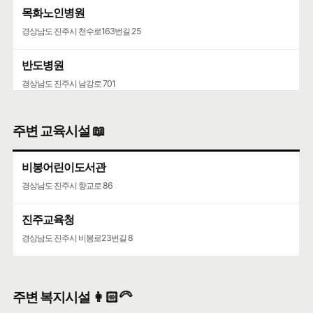
목화노인병원
경상남도 진주시 천수로163번길 25
반도병원
경상남도 진주시 남강로 701
바른병원
주변 교육시설 📖
경상남도 진주시 동진로 7
비봉어린이도서관
경상남도 진주시 향교로 86
진주교육청
경상남도 진주시 비봉로23번길 8
주변 복지시설 👩🏻‍🦳