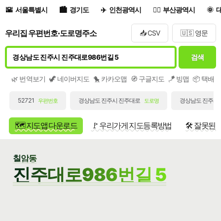
서울특별시
경기도
인천광역시
부산광역시
우리집 우편번호·도로명주소
📥 CSV
🇺🇸 영문
검색
🌿 번역보기
🦖 네이버지도
🐤 카카오맵
🧭 구글지도
🪁 빙맵
📦 택배
52721
경상남도 진주시 진주대로
경상남도 진주시 
우편번호
도로명
🗺️ 지도앱 다운로드
🚩 우리가게 지도등록방법
🛠️ 잘못된
칠암동
진주대로986번길 5