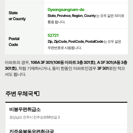
Gyeongsangnam-do
State
State, Province, Region, County
는 모두 같은 의미로
or County
통용 됩니다.
52721
Postal
Zip, ZipCode, PostCode, PostalCode
는 모두 같은
Code
우편번호로 사용됩니다.
아파트의 경우,
106A 3F 301(106동 아파트 3층 301호)
,
A 3F 301(A동 3층
301호)
, 처럼 기재하시거나, 동이 한동인 아파트인경우
3F 301
로만 적으
셔도 됩니다.
주변 우체국 📮
비봉우편취급소
경상남도 진주시 진주성로88번길 3
진주옥봉동우편취급국