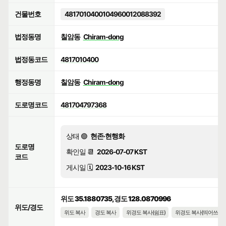
건물번호
4817010400104960012088392
법정동명
칠암동
Chiram-dong
법정동코드
4817010400
행정동명
칠암동
Chiram-dong
도로명코드
481704797368
상태 🟢
현존·현행화
도로명
확인일 📆
2026-07-07 KST
코드
게시일 🗓️
2023-10-16 KST
위도 35.1880735, 경도 128.0870996
위도/경도
위도 복사
경도 복사
위경도 복사(쉼표)
위경도 복사(띄어쓰기)