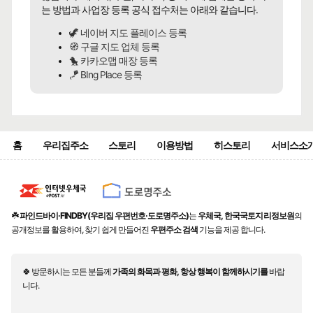
는 방법과 사업장 등록 공식 접수처는 아래와 같습니다.
🦖 네이버 지도 플레이스 등록
🧭 구글 지도 업체 등록
🐤 카카오맵 매장 등록
🪁 BIng Place 등록
홈
우리집주소
스토리
이용방법
히스토리
서비스소
☘️
파인드바이·FINDBY(우리집 우편번호·도로명주소)
는
우체국, 한국국토지리정보원
의
공개정보를 활용하여, 찾기 쉽게 만들어진
우편주소 검색
기능을 제공 합니다.
🍀 방문하시는 모든 분들께
가족의 화목과 평화, 항상 행복이 함께하시기를
바랍
니다.