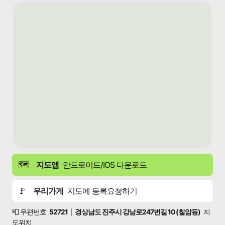
🗺️
지도앱
안드로이드/IOS 다운로드
🚩
우리가게
지도에 등록요청하기
📮 우편번호
52721
경상남도 진주시 강남로247번길 10 (칠암동)
지
|
도위치