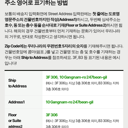
주소 영어로 표기하는 방법
보통의 배송지 입력화면에 Street Address 입력란에는
첫 줄에는 도로명
영문주소의 건물번호까지만 작성(Address1)
하시고, 두번째 상세주소는
호수, 동 또는 층수 동을 순서대로 기재(Floor or Suite Address2)
하시면 됩
니다. 해외의 경우 건물번호부터 먼저 기재하는 문화가 있어서 우리나라
의 거꾸로, 반대로 작성한다고 생각하시면 됩니다.
Zip Code에는 우리나라의 우편번호 5자리의 숫자
를 기재해주시면 됩니다.
건물번호앞에 콤마(쉼표 ,)를 넣고 건물명 또는 층 및 호수를 기재하는 경
우는 아래
Ship to Address
를 참조하세요. 3F, B3 등 표기된 내용은 예시
입니다!
3F 306
,
10 Gangnam-ro 247beon-gil
Ship
(예시 : 3F 306는 지상 3층 306호 의미, B3 306는 지하
to Address
3층 306호 의미)
Address1
10 Gangnam-ro 247beon-gil
Floor
3F 306
or Suite
(예시 : 3F 306는 지상 3층 306호 의미, B3 306는 지하
address2
3층 306호 의미)