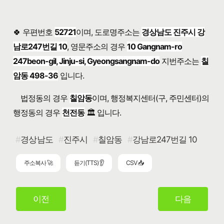
🍀 우편번호
52721
이며, 도로명주소는
경상남도 진주시 강
남로247번길 10
, 영문주소의 경우
10 Gangnam-ro
247beon-gil, Jinju-si, Gyeongsangnam-do
지번주소는
칠
암동 498-36
입니다.
법정동의 경우
칠암동
이며, 행정복지센터(구, 주민센터)의
행정동의 경우
천전동
🏛️ 입니다.
경상남도
진주시
칠암동
강남로247번길 10
주소복사 🚀
듣기(TTS) 👂
CSV 📥
이전
다음