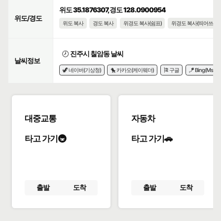
위도 35.1876307, 경도 128.0900954
위도/경도
위도 복사
경도 복사
위경도 복사(쉼표)
위경도 복사(띄어쓰기)
🕗
진주시 칠암동 날씨
날씨정보
🦖 네이버(기상청)
🐤 카카오(케이웨더)
🎏 구글
🪁 Bing(Msn)
대중교통
자동차
타고 가기🚇
타고 가기🚗
출발
도착
출발
도착