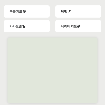
구글 지도 🧭
빙맵 🪁
카카오맵 🐤
네이버 지도 🦖