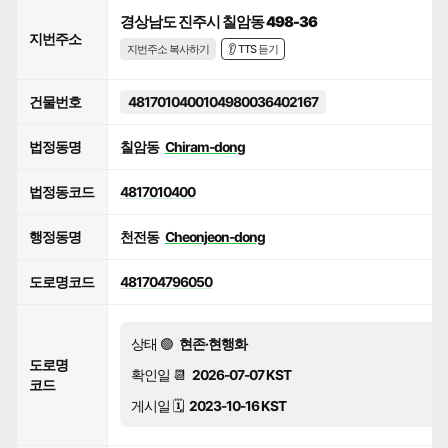
경상남도 진주시 칠암동 498-36
지번주소
지번주소 복사하기
👂 TTS 듣기
건물번호
4817010400104980036402167
법정동명
칠암동
Chiram-dong
법정동코드
4817010400
행정동명
천전동
Cheonjeon-dong
도로명코드
481704796050
상태 🟢
현존·현행화
도로명
확인일 📆
2026-07-07 KST
코드
게시일 🗓️
2023-10-16 KST