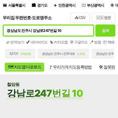
서울특별시
경기도
인천광역시
부산광역시
우리집 우편번호·도로명주소
📥 CSV
🇺🇸 영문
검색
🌿 번역보기
🦖 네이버지도
🐤 카카오맵
🧭 구글지도
🪁 빙맵
📦 택배
52721
경상남도 진주시 진주대로
경상남도 진주시 
우편번호
도로명
🗺️ 지도앱 다운로드
🚩 우리가게 지도등록방법
🛠️ 잘못된
칠암동
강남로247번길 10