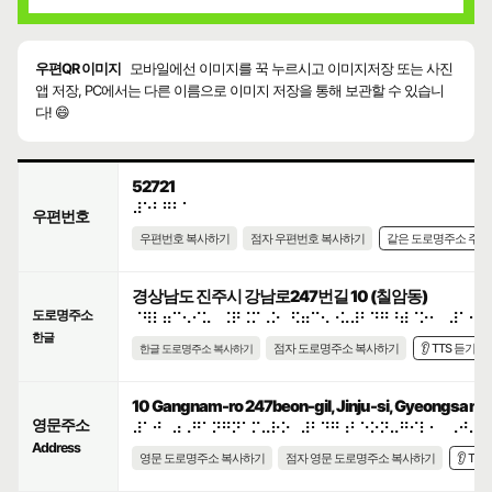
우편QR 이미지
모바일에선 이미지를 꾹 누르시고 이미지저장 또는 사진
앱 저장, PC에서는 다른 이름으로 이미지 저장을 통해 보관할 수 있습니
다! 😄
52721
⠼⠑⠃⠛⠃⠁
우편번호
우편번호 복사하기
점자 우편번호 복사하기
같은 도로명주소 주
경상남도 진주시 강남로247번길 10 (칠암동)
도로명주소
⠈⠻⠇⠶⠉⠢⠊⠥⠀⠨⠟⠨⠍⠠⠕⠀⠫⠶⠉⠢⠐⠥⠼⠃⠙⠛⠘⠾⠈⠕⠂⠀⠼⠁⠚
한글
점자 도로명주소 복사하기
👂 TTS 듣기
한글 도로명주소 복사하기
10 Gangnam-ro 247beon-gil, Jinju-si, Gyeongsangn
영문주소
⠼⠁⠚⠀⠴⠠⠛⠁⠝⠛⠝⠁⠍⠤⠗⠕⠀⠼⠃⠙⠛⠰⠃⠑⠕⠝⠤⠛⠊⠇⠂⠀⠠⠚⠔⠚
Address
영문 도로명주소 복사하기
점자 영문 도로명주소 복사하기
👂 TT