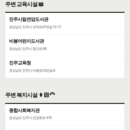
주변 교육시설 📖
경상남도 진주시 동진로 7
진주시립연암도서관
경상남도 진주시 모덕로47번길 13-17
비봉어린이도서관
경상남도 진주시 향교로 86
진주교육청
경상남도 진주시 비봉로23번길 8
주변 복지시설 👩🏻‍🦳
종합사회복지관
경상남도 진주시 진양호로 476