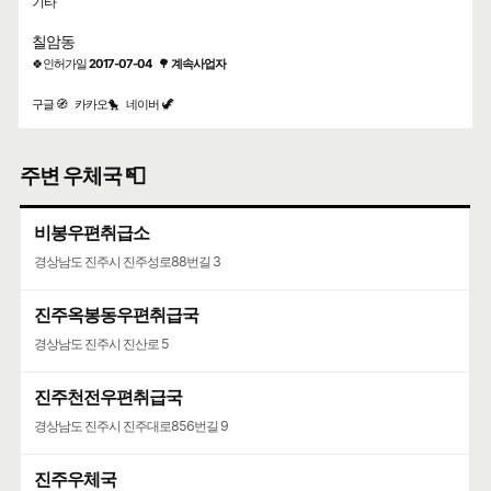
기타
칠암동
🍀인허가일
2017-07-04
🌳
계속사업자
구글 🧭
카카오🐤
네이버 🦖
주변 우체국 📮
비봉우편취급소
경상남도 진주시 진주성로88번길 3
진주옥봉동우편취급국
경상남도 진주시 진산로 5
진주천전우편취급국
경상남도 진주시 진주대로856번길 9
진주우체국