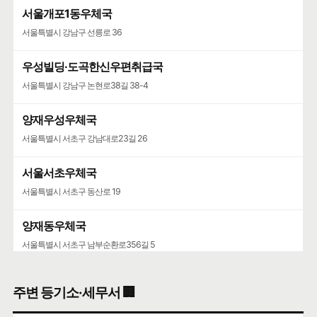
서울개포1동우체국
서울특별시 강남구 선릉로 36
우성빌딩·도곡한신우편취급국
서울특별시 강남구 논현로38길 38-4
양재우성우체국
서울특별시 서초구 강남대로23길 26
서울서초우체국
서울특별시 서초구 동산로 19
양재동우체국
서울특별시 서초구 남부순환로356길 5
서울가정행정법원·서울가정행정법원청사
주변 등기소·세무서 🏢
서울특별시 서초구 강남대로 193