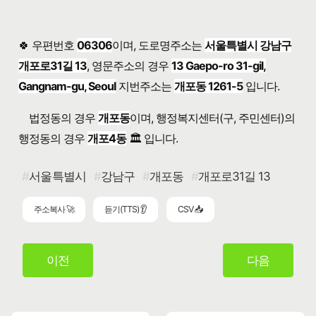
🍀 우편번호
06306
이며, 도로명주소는
서울특별시 강남구
개포로31길 13
, 영문주소의 경우
13 Gaepo-ro 31-gil,
Gangnam-gu, Seoul
지번주소는
개포동 1261-5
입니다.
법정동의 경우
개포동
이며, 행정복지센터(구, 주민센터)의
행정동의 경우
개포4동
🏛️ 입니다.
서울특별시
강남구
개포동
개포로31길 13
주소복사 🚀
듣기(TTS) 👂
CSV 📥
이전
다음