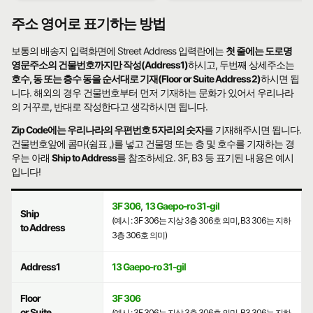
주소 영어로 표기하는 방법
보통의 배송지 입력화면에 Street Address 입력란에는
첫 줄에는 도로명
영문주소의 건물번호까지만 작성(Address1)
하시고, 두번째 상세주소는
호수, 동 또는 층수 동을 순서대로 기재(Floor or Suite Address2)
하시면 됩
니다. 해외의 경우 건물번호부터 먼저 기재하는 문화가 있어서 우리나라
의 거꾸로, 반대로 작성한다고 생각하시면 됩니다.
Zip Code에는 우리나라의 우편번호 5자리의 숫자
를 기재해주시면 됩니다.
건물번호앞에 콤마(쉼표 ,)를 넣고 건물명 또는 층 및 호수를 기재하는 경
우는 아래
Ship to Address
를 참조하세요. 3F, B3 등 표기된 내용은 예시
입니다!
3F 306
,
13 Gaepo-ro 31-gil
Ship
(예시 : 3F 306는 지상 3층 306호 의미, B3 306는 지하
to Address
3층 306호 의미)
Address1
13 Gaepo-ro 31-gil
Floor
3F 306
or Suite
(예시 : 3F 306는 지상 3층 306호 의미, B3 306는 지하