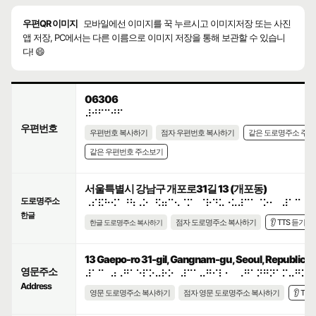
우편QR 이미지
모바일에선 이미지를 꾹 누르시고 이미지저장 또는 사진
앱 저장, PC에서는 다른 이름으로 이미지 저장을 통해 보관할 수 있습니
다! 😄
06306
⠼⠚⠋⠉⠚⠋
우편번호
우편번호 복사하기
점자 우편번호 복사하기
같은 도로명주소 주
같은 우편번호 주소보기
서울특별시 강남구 개포로31길 13 (개포동)
도로명주소
⠠⠎⠯⠓⠪⠁⠘⠳⠠⠕⠀⠫⠶⠉⠢⠈⠍⠀⠈⠗⠙⠥⠐⠥⠼⠉⠁⠈⠕⠂⠀⠼⠁⠉
한글
점자 도로명주소 복사하기
👂 TTS 듣기
한글 도로명주소 복사하기
13 Gaepo-ro 31-gil, Gangnam-gu, Seoul, Republic of
영문주소
⠼⠁⠉⠀⠴⠠⠛⠁⠑⠏⠕⠤⠗⠕⠀⠼⠉⠁⠤⠛⠊⠇⠂⠀⠠⠛⠁⠝⠛⠝⠁⠍⠤⠛⠥⠂
Address
영문 도로명주소 복사하기
점자 영문 도로명주소 복사하기
👂 TT