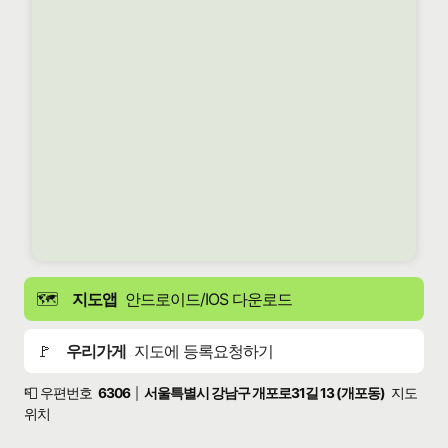
🗺️
지도앱
안드로이드/IOS 다운로드
🚩
우리가게
지도에 등록요청하기
📮 우편번호
6306
서울특별시 강남구 개포로31길 13 (개포동)
지도
|
위치