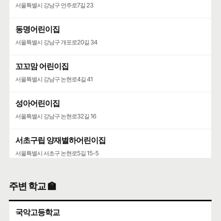
서울특별시 강남구 언주로7길 23
동명어린이집
서울특별시 강남구 개포로20길 34
꼬꼬맘 어린이집
서울특별시 강남구 논현로4길 41
성아어린이집
서울특별시 강남구 논현로32길 16
서초구립 양재별하어린이집
서울특별시 서초구 논현로5길 15-5
포이동천주교회·니꼴라오어린이집
주변 학교 🏫
서울특별시 서초구 논현로5길 28
국악고등학교
양재동주민사회복지관·서초한별어린이집