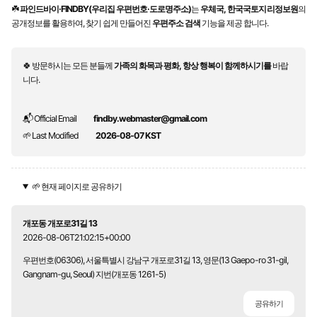
☘️
파인드바이·FINDBY(우리집 우편번호·도로명주소)
는
우체국, 한국국토지리정보원
의
공개정보를 활용하여, 찾기 쉽게 만들어진
우편주소 검색
기능을 제공 합니다.
🍀 방문하시는 모든 분들께
가족의 화목과 평화, 항상 행복이 함께하시기를
바랍
니다.
📬 Official Email
findby.webmaster@gmail.com
🌱 Last Modified
2026-08-07 KST
🌱 현재 페이지로 공유하기
개포동 개포로31길 13
2026-08-06T21:02:15+00:00
우편번호(06306), 서울특별시 강남구 개포로31길 13, 영문(13 Gaepo-ro 31-gil,
Gangnam-gu, Seoul) 지번(개포동 1261-5)
공유하기