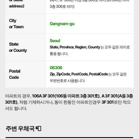
address2
3층 306호 의미)
City
Gangnam-gu
or Town
Seoul
State
State, Province, Region, County
는 모두 같은 의미로
or County
통용 됩니다.
06306
Postal
Zip, ZipCode, PostCode, PostalCode
는 모두 같은
Code
우편번호로 사용됩니다.
아파트의 경우,
106A 3F 301(106동 아파트 3층 301호)
,
A 3F 301(A동 3층
301호)
, 처럼 기재하시거나, 동이 한동인 아파트인경우
3F 301
로만 적으
셔도 됩니다.
주변 우체국 📮