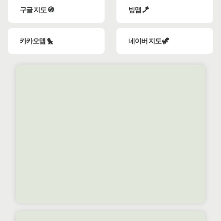
구글 지도 🧭
빙맵 🪁
카카오맵 🐤
네이버 지도 🦖