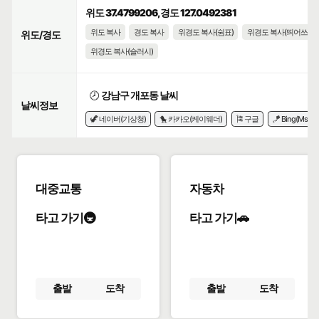
위도 37.4799206, 경도 127.0492381
위도 복사
경도 복사
위경도 복사(쉼표)
위경도 복사(띄어쓰기)
위도/경도
위경도 복사(슬러시)
🕗
강남구 개포동 날씨
날씨정보
🦖 네이버(기상청)
🐤 카카오(케이웨더)
🎏 구글
🪁 Bing(Msn)
대중교통
자동차
타고 가기🚇
타고 가기🚗
출발
도착
출발
도착