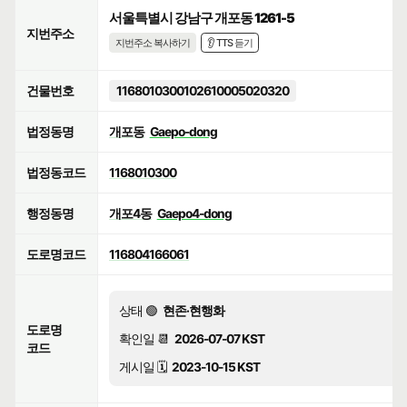
서울특별시 강남구 개포동 1261-5
지번주소
지번주소 복사하기
👂 TTS 듣기
건물번호
1168010300102610005020320
법정동명
개포동
Gaepo-dong
법정동코드
1168010300
행정동명
개포4동
Gaepo4-dong
도로명코드
116804166061
상태 🟢
현존·현행화
도로명
확인일 📆
2026-07-07 KST
코드
게시일 🗓️
2023-10-15 KST