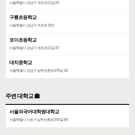
서울특별시 강남구 개포로22길 65
서울특별시 서초구 마방로2길 15-9
구룡초등학교
서초구립양재목련어린이집
서울특별시 강남구 개포로 263
서울특별시 서초구 언남16길 37
포이초등학교
서울특별시 강남구 개포로22길 87
대치중학교
서울특별시 강남구 남부순환로378길 39
주변 대학교 🏫
서울외국어대학원대학교
서울특별시 서초구 남부순환로356길 85