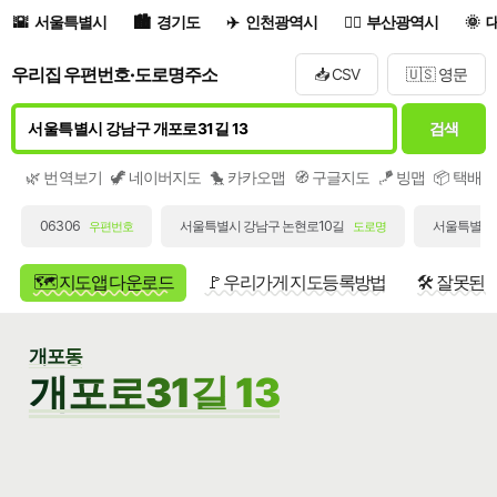
서울특별시
경기도
인천광역시
부산광역시
우리집 우편번호·도로명주소
📥 CSV
🇺🇸 영문
검색
🌿 번역보기
🦖 네이버지도
🐤 카카오맵
🧭 구글지도
🪁 빙맵
📦 택배
06306
서울특별시 강남구 논현로10길
서울특별시 
우편번호
도로명
🗺️ 지도앱 다운로드
🚩 우리가게 지도등록방법
🛠️ 잘못된
개포동
개포로31길 13