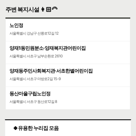
주변 복지시설 👩🏻‍🦳
노인정
서울특별시 강남구 선릉로12길 12
양재1동민원분소·양재복지관어린이집
서울특별시 서초구 남부순환로 2610
양재동주민사회복지관·서초한별어린이집
서울특별시 서초구 마방로2길 15-9
동산마을구립노인정
서울특별시 서초구 동산로12길 8
🍀유용한 누리집 모음