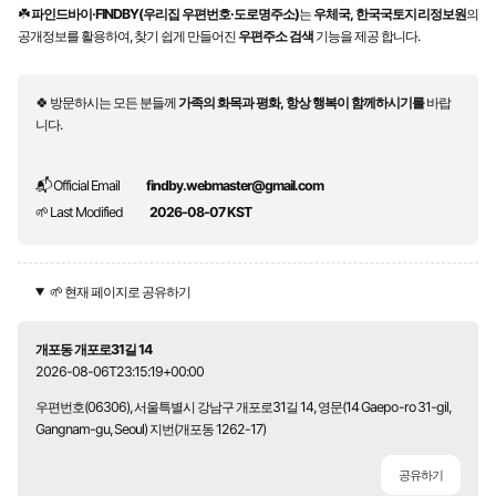
☘️
파인드바이·FINDBY(우리집 우편번호·도로명주소)
는
우체국, 한국국토지리정보원
의
공개정보를 활용하여, 찾기 쉽게 만들어진
우편주소 검색
기능을 제공 합니다.
🍀 방문하시는 모든 분들께
가족의 화목과 평화, 항상 행복이 함께하시기를
바랍
니다.
📬 Official Email
findby.webmaster@gmail.com
🌱 Last Modified
2026-08-07 KST
🌱 현재 페이지로 공유하기
개포동 개포로31길 14
2026-08-06T23:15:19+00:00
우편번호(06306), 서울특별시 강남구 개포로31길 14, 영문(14 Gaepo-ro 31-gil,
Gangnam-gu, Seoul) 지번(개포동 1262-17)
공유하기