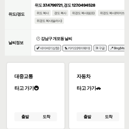
위도 37.4799721, 경도 127.0494528
위도 복사
경도 복사
위경도 복사(쉼표)
위경도 복사(띄어쓰기)
위도/경도
위경도 복사(슬러시)
🕗
강남구 개포동 날씨
날씨정보
🦖 네이버(기상청)
🐤 카카오(케이웨더)
🎏 구글
🪁 Bing(Msn)
대중교통
자동차
타고 가기🚇
타고 가기🚗
출발
도착
출발
도착