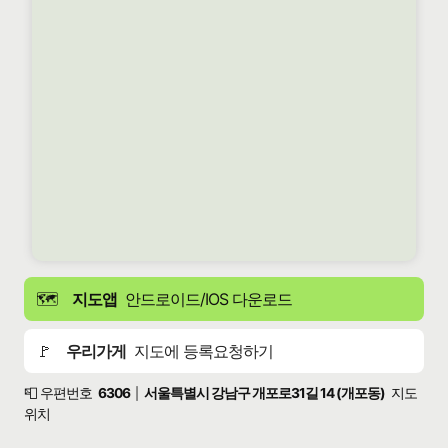
🗺️
지도앱
안드로이드/IOS 다운로드
🚩
우리가게
지도에 등록요청하기
📮 우편번호
6306
서울특별시 강남구 개포로31길 14 (개포동)
지도
|
위치