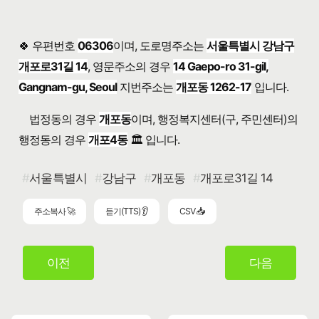
🍀 우편번호
06306
이며, 도로명주소는
서울특별시 강남구
개포로31길 14
, 영문주소의 경우
14 Gaepo-ro 31-gil,
Gangnam-gu, Seoul
지번주소는
개포동 1262-17
입니다.
법정동의 경우
개포동
이며, 행정복지센터(구, 주민센터)의
행정동의 경우
개포4동
🏛️ 입니다.
서울특별시
강남구
개포동
개포로31길 14
주소복사 🚀
듣기(TTS) 👂
CSV 📥
이전
다음