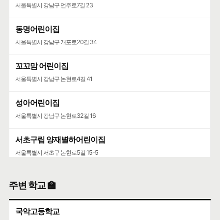
서울특별시 강남구 언주로7길 23
동명어린이집
서울특별시 강남구 개포로20길 34
꼬꼬맘 어린이집
서울특별시 강남구 논현로4길 41
성아어린이집
서울특별시 강남구 논현로32길 16
서초구립 양재별하어린이집
서울특별시 서초구 논현로5길 15-5
포이동천주교회·니꼴라오어린이집
주변 학교 🏫
서울특별시 서초구 논현로5길 28
국악고등학교
양재동주민사회복지관·서초한별어린이집