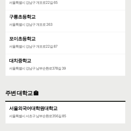
서울특별시 강남구 개포로22길 65
서울특별시 서초구 마방로2길 15-9
구룡초등학교
서초구립양재목련어린이집
서울특별시 강남구 개포로 263
서울특별시 서초구 언남16길 37
포이초등학교
서울특별시 강남구 개포로22길 87
대치중학교
서울특별시 강남구 남부순환로378길 39
주변 대학교 🏫
서울외국어대학원대학교
서울특별시 서초구 남부순환로356길 85