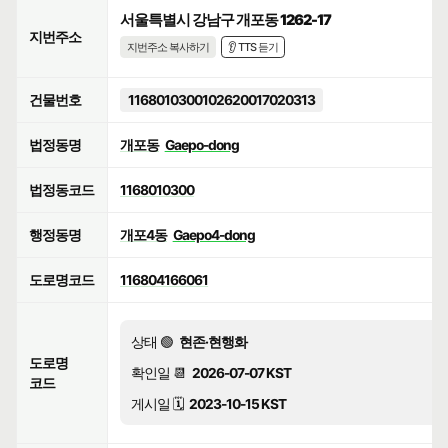
서울특별시 강남구 개포동 1262-17
지번주소
지번주소 복사하기
👂 TTS 듣기
건물번호
1168010300102620017020313
법정동명
개포동
Gaepo-dong
법정동코드
1168010300
행정동명
개포4동
Gaepo4-dong
도로명코드
116804166061
상태 🟢
현존·현행화
도로명
확인일 📆
2026-07-07 KST
코드
게시일 🗓️
2023-10-15 KST