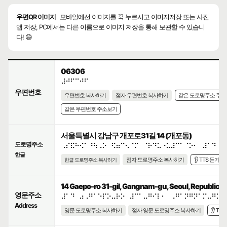
우편QR 이미지
모바일에선 이미지를 꾹 누르시고 이미지저장 또는 사진
앱 저장, PC에서는 다른 이름으로 이미지 저장을 통해 보관할 수 있습니
다! 😄
06306
⠼⠚⠋⠉⠚⠋
우편번호
우편번호 복사하기
점자 우편번호 복사하기
같은 도로명주소 주
같은 우편번호 주소보기
서울특별시 강남구 개포로31길 14 (개포동)
도로명주소
⠠⠎⠯⠓⠪⠁⠘⠳⠠⠕⠀⠫⠶⠉⠢⠈⠍⠀⠈⠗⠙⠥⠐⠥⠼⠉⠁⠈⠕⠂⠀⠼⠁⠙
한글
점자 도로명주소 복사하기
👂 TTS 듣기
한글 도로명주소 복사하기
14 Gaepo-ro 31-gil, Gangnam-gu, Seoul, Republic of
영문주소
⠼⠁⠙⠀⠴⠠⠛⠁⠑⠏⠕⠤⠗⠕⠀⠼⠉⠁⠤⠛⠊⠇⠂⠀⠠⠛⠁⠝⠛⠝⠁⠍⠤⠛⠥⠂
Address
영문 도로명주소 복사하기
점자 영문 도로명주소 복사하기
👂 TT