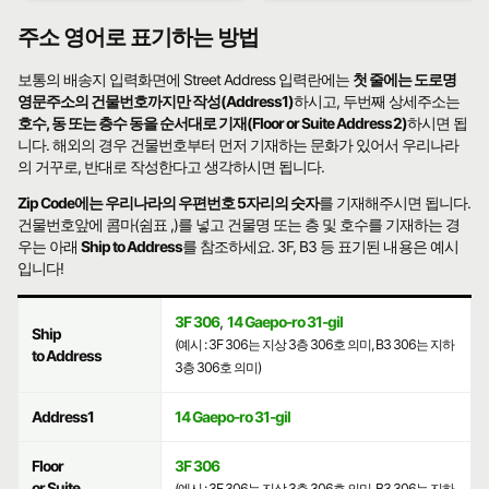
주소 영어로 표기하는 방법
보통의 배송지 입력화면에 Street Address 입력란에는
첫 줄에는 도로명
영문주소의 건물번호까지만 작성(Address1)
하시고, 두번째 상세주소는
호수, 동 또는 층수 동을 순서대로 기재(Floor or Suite Address2)
하시면 됩
니다. 해외의 경우 건물번호부터 먼저 기재하는 문화가 있어서 우리나라
의 거꾸로, 반대로 작성한다고 생각하시면 됩니다.
Zip Code에는 우리나라의 우편번호 5자리의 숫자
를 기재해주시면 됩니다.
건물번호앞에 콤마(쉼표 ,)를 넣고 건물명 또는 층 및 호수를 기재하는 경
우는 아래
Ship to Address
를 참조하세요. 3F, B3 등 표기된 내용은 예시
입니다!
3F 306
,
14 Gaepo-ro 31-gil
Ship
(예시 : 3F 306는 지상 3층 306호 의미, B3 306는 지하
to Address
3층 306호 의미)
Address1
14 Gaepo-ro 31-gil
Floor
3F 306
or Suite
(예시 : 3F 306는 지상 3층 306호 의미, B3 306는 지하