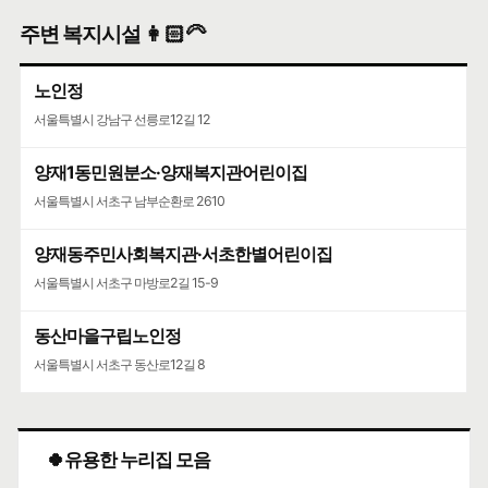
주변 복지시설 👩🏻‍🦳
노인정
서울특별시 강남구 선릉로12길 12
양재1동민원분소·양재복지관어린이집
서울특별시 서초구 남부순환로 2610
양재동주민사회복지관·서초한별어린이집
서울특별시 서초구 마방로2길 15-9
동산마을구립노인정
서울특별시 서초구 동산로12길 8
🍀유용한 누리집 모음