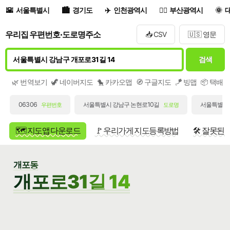
서울특별시
경기도
인천광역시
부산광역시
우리집 우편번호·도로명주소
📥 CSV
🇺🇸 영문
검색
🌿 번역보기
🦖 네이버지도
🐤 카카오맵
🧭 구글지도
🪁 빙맵
📦 택배
06306
서울특별시 강남구 논현로10길
서울특별시 
우편번호
도로명
🗺️ 지도앱 다운로드
🚩 우리가게 지도등록방법
🛠️ 잘못된
개포동
개포로31길 14