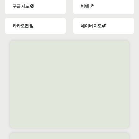
구글 지도 🧭
빙맵 🪁
카카오맵 🐤
네이버 지도 🦖