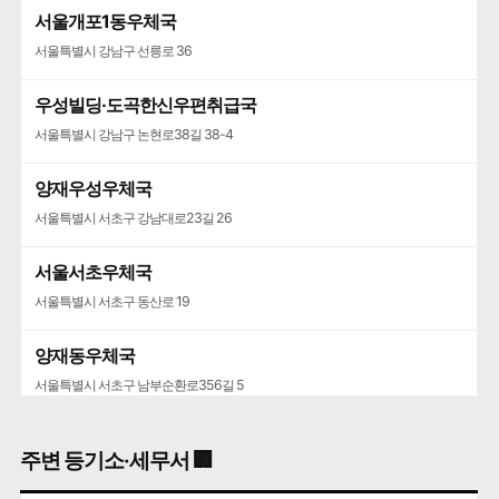
서울개포1동우체국
서울특별시 강남구 선릉로 36
우성빌딩·도곡한신우편취급국
서울특별시 강남구 논현로38길 38-4
양재우성우체국
서울특별시 서초구 강남대로23길 26
서울서초우체국
서울특별시 서초구 동산로 19
양재동우체국
서울특별시 서초구 남부순환로356길 5
서울가정행정법원·서울가정행정법원청사
주변 등기소·세무서 🏢
서울특별시 서초구 강남대로 193