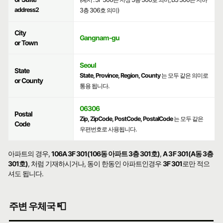
address2
3층 306호 의미)
City
Gangnam-gu
or Town
Seoul
State
State, Province, Region, County
는 모두 같은 의미로
or County
통용 됩니다.
06306
Postal
Zip, ZipCode, PostCode, PostalCode
는 모두 같은
Code
우편번호로 사용됩니다.
아파트의 경우,
106A 3F 301(106동 아파트 3층 301호)
,
A 3F 301(A동 3층
301호)
, 처럼 기재하시거나, 동이 한동인 아파트인경우
3F 301
로만 적으
셔도 됩니다.
주변 우체국 📮