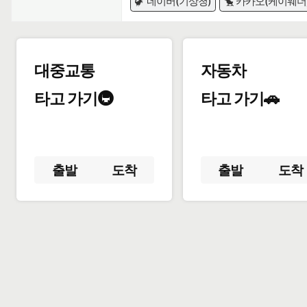
🦖 네이버(기상청)
🐤 카카오(케이웨더
대중교통
자동차
타고 가기🚇
타고 가기🚗
출발
도착
출발
도착