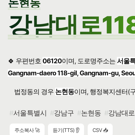
논현동
강남대로118
🍀 우편번호
06120
이며, 도로명주소는
서울특
Gangnam-daero 118-gil, Gangnam-gu, Seou
법정동의 경우
논현동
이며, 행정복지센터(구
서울특별시
강남구
논현동
강남대로1
주소복사 🚀
듣기(TTS) 👂
CSV 📥