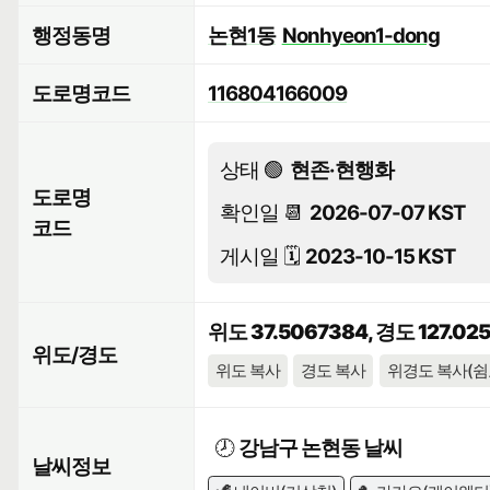
행정동명
논현1동
Nonhyeon1-dong
도로명코드
116804166009
상태 🟢
현존·현행화
도로명
확인일 📆
2026-07-07 KST
코드
게시일 🗓️
2023-10-15 KST
위도 37.5067384, 경도 127.02
위도/경도
위도 복사
경도 복사
위경도 복사(쉼
🕗
강남구 논현동 날씨
날씨정보