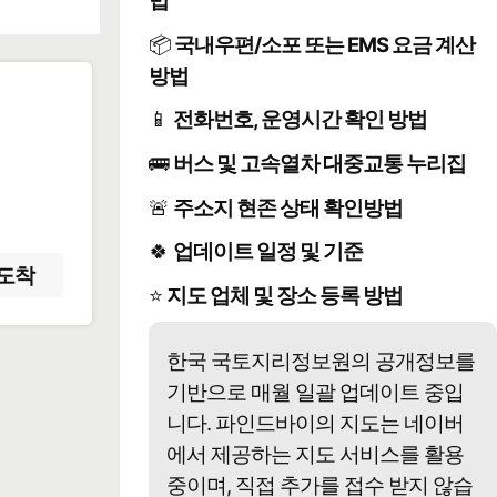
법
📦
국내우편/소포 또는 EMS 요금 계산
방법
📱
전화번호, 운영시간 확인 방법
️
🚌
버스 및 고속열차 대중교통 누리집
🚨
주소지 현존 상태 확인방법
🍀
업데이트 일정 및 기준
도착
⭐
지도 업체 및 장소 등록 방법
한국 국토지리정보원의 공개정보를
기반으로 매월 일괄 업데이트 중입
니다. 파인드바이의 지도는 네이버
에서 제공하는 지도 서비스를 활용
중이며, 직접 추가를 접수 받지 않습