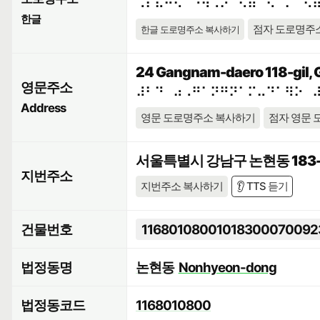
⠠⠎⠯⠓⠪⠁⠘⠳⠠⠕⠀⠫⠶⠉⠢⠈⠍⠀⠫
한글
점자 도로명주
한글 도로명주소 복사하기
24 Gangnam-daero 118-gil, 
영문주소
⠼⠃⠙⠀⠴⠠⠛⠁⠝⠛⠝⠁⠍⠤⠙⠁⠻⠕⠀
Address
영문 도로명주소 복사하기
점자 영문 
서울특별시 강남구 논현동 183-
지번주소
지번주소 복사하기
👂 TTS 듣기
건물번호
11680108001018300070092
법정동명
논현동
Nonhyeon-dong
법정동코드
1168010800