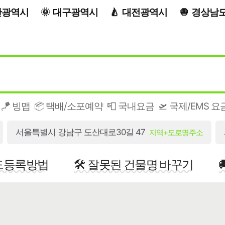
산광역시
대구광역시
대전광역시
경상남
🪁 빙맵
📦 택배/소포예약
📮 국내요금
🛫 국제/EMS 요
서울특별시 강남구 도산대로30길 47
지역+도로명주소
지도등록방법
🛠️ 잘못된 건물명 바꾸기