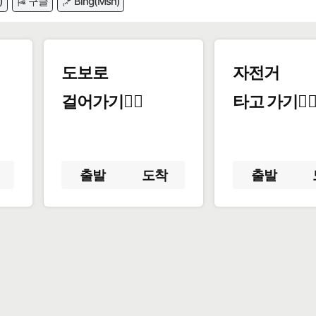
)
🎏 구글
🪁 Bing(Msn)
도보로
자전거
걸어가기🚶‍♂️
타고 가기🚴‍♀
출발
도착
출발