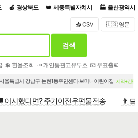
도
경상북도
세종특별자치시
울산광역시
📥 CSV
🇺🇸 영문
검색
금
💲 환율조회
🗝️ 개인통관고유부호
📧 우표출력
서울특별시 강남구 논현1동주민센터·보미나어린이집
지역+건물
🚚 이사했다면? 주거이전우편물전송
👨‍