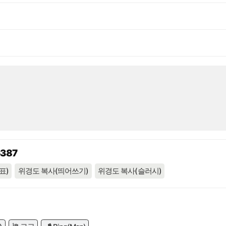
5387
표)
위경도 복사(띄어쓰기)
위경도 복사(슬러시)