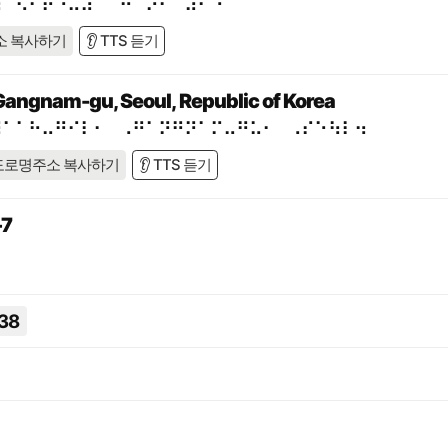
⠶⠉⠢⠊⠗⠐⠥⠼⠁⠁⠓⠈⠕⠂⠀⠼⠃⠙
소 복사하기
👂 TTS 듣기
Gangnam-gu, Seoul, Republic of Korea
⠼⠁⠁⠓⠤⠛⠊⠇⠂⠀⠠⠛⠁⠝⠛⠝⠁⠍⠤⠛⠥⠂⠀⠠⠎⠑⠳⠇⠲
도로명주소 복사하기
👂 TTS 듣기
7
38