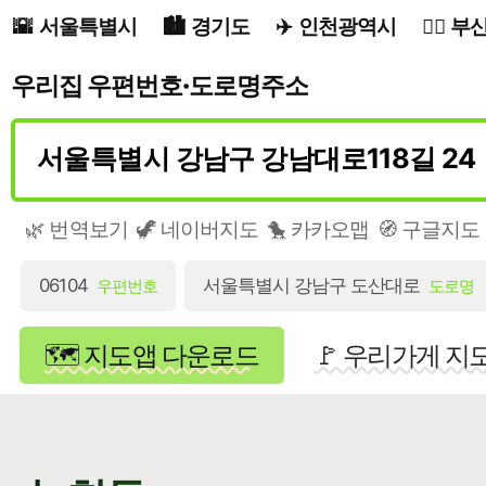
서울특별시
경기도
인천광역시
부
우리집 우편번호·도로명주소
🌿 번역보기
🦖 네이버지도
🐤 카카오맵
🧭 구글지도
06104
서울특별시 강남구 도산대로
우편번호
도로명
🗺️ 지도앱 다운로드
🚩 우리가게 