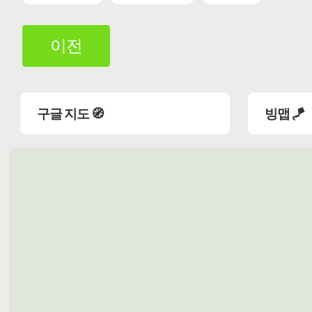
이전
구글 지도 🧭
빙맵 🪁