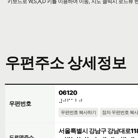
키보드로 W,S,A,D 키를 이용하여 이동, 지도 클릭시 로드뷰
우편주소 상세정보
06120
⠼⠚⠋⠁⠃⠚
우편번호
우편번호 복사하기
점자 우편번호 복
서울특별시 강남구 강남대로118
도로명주소