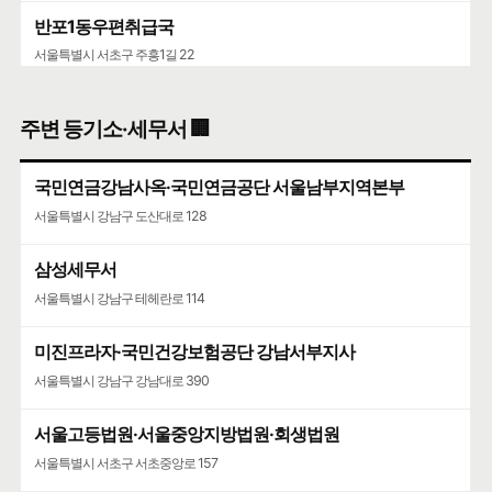
반포1동우편취급국
서울특별시 서초구 주흥1길 22
반포주공우편취급국
주변 등기소·세무서 🏢
서울특별시 서초구 서초중앙로 224
국민연금강남사옥·국민연금공단 서울남부지역본부
진흥아파트·진흥우편취급국
서울특별시 강남구 도산대로 128
서울특별시 서초구 서초대로 385
삼성세무서
서울고등법원·서울중앙지방법원·회생법원
서울특별시 강남구 테헤란로 114
서울특별시 서초구 서초중앙로 157
미진프라자·국민건강보험공단 강남서부지사
서울특별시 강남구 강남대로 390
서울고등법원·서울중앙지방법원·회생법원
서울특별시 서초구 서초중앙로 157