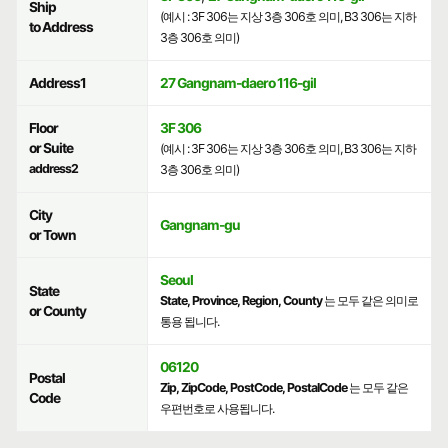
Ship
(예시 : 3F 306는 지상 3층 306호 의미, B3 306는 지하
to Address
3층 306호 의미)
Address1
27 Gangnam-daero 116-gil
Floor
3F 306
or Suite
(예시 : 3F 306는 지상 3층 306호 의미, B3 306는 지하
address2
3층 306호 의미)
City
Gangnam-gu
or Town
Seoul
State
State, Province, Region, County
는 모두 같은 의미로
or County
통용 됩니다.
06120
Postal
Zip, ZipCode, PostCode, PostalCode
는 모두 같은
Code
우편번호로 사용됩니다.