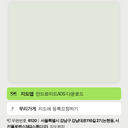
🗺️
지도앱
안드로이드/IOS 다운로드
🚩
우리가게
지도에 등록요청하기
📮 우편번호
6120
서울특별시 강남구 강남대로116길 27 (논현동, 서
|
진플로렌스183스튜디오)
지도위치