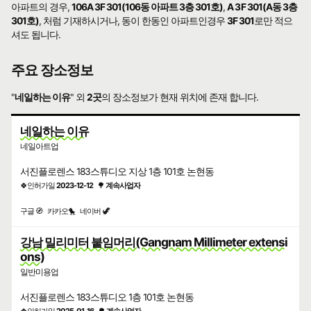
아파트의 경우,
106A 3F 301(106동 아파트 3층 301호)
,
A 3F 301(A동 3층
301호)
, 처럼 기재하시거나, 동이 한동인 아파트인경우
3F 301
로만 적으
셔도 됩니다.
주요 장소정보
"
네일하는 이유
" 외
2곳
의 장소정보가 현재 위치에 존재 합니다.
네일하는 이유
네일아트업
서진플로렌스 183스튜디오 지상 1층 101호 논현동
🍀인허가일
2023-12-12
🌳
계속사업자
구글 🧭
카카오🐤
네이버 🦖
강남 밀리미터 붙임머리(Gangnam Millimeter extensi
ons)
일반미용업
서진플로렌스 183스튜디오 1층 101호 논현동
🍀인허가일
2025-01-16
🌳
계속사업자