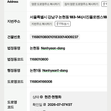
Address
영문 도로명주소 복사하기
점자 영문 도로명주소 복사하기
👂 TT
서울특별시 강남구 논현동 183-14 (서진플로렌스18
지번주소
지번주소 복사하기
👂 TTS 듣기
건물번호
1168010800101830014009237
법정동명
논현동
Nonhyeon-dong
법정동코드
1168010800
행정동명
논현1동
Nonhyeon1-dong
도로명코드
116804166008
상태 🟢
현존·현행화
도로명
확인일 📆
2026-07-07 KST
코드