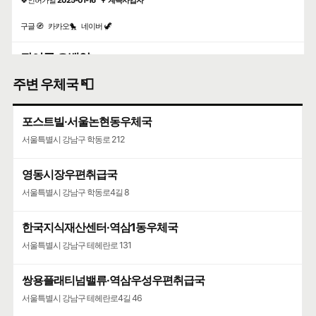
구글 🧭
카카오🐤
네이버 🦖
광어군 오백양
일식
주변 우체국 📮
서진플로렌스 183스튜디오 지상 1층 102호 논현동
🍀인허가일
2025-09-24
🌳
계속사업자
포스트빌·서울논현동우체국
구글 🧭
카카오🐤
네이버 🦖
서울특별시 강남구 학동로 212
영동시장우편취급국
서울특별시 강남구 학동로4길 8
한국지식재산센터·역삼1동우체국
서울특별시 강남구 테헤란로 131
쌍용플래티넘밸류·역삼우성우편취급국
서울특별시 강남구 테헤란로4길 46