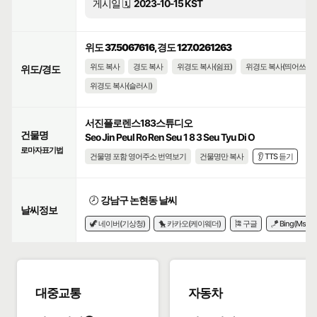
게시일 🗓️
2023-10-15 KST
위도 37.5067616, 경도 127.0261263
위도 복사
경도 복사
위경도 복사(쉼표)
위경도 복사(띄어쓰기)
위도/경도
위경도 복사(슬러시)
서진플로렌스183스튜디오
건물명
Seo Jin Peul Ro Ren Seu 1 8 3 Seu Tyu Di O
로마자표기법
건물명 포함 영어주소 번역보기
건물명만 복사
👂 TTS 듣기
🕗
강남구 논현동 날씨
날씨정보
🦖 네이버(기상청)
🐤 카카오(케이웨더)
🎏 구글
🪁 Bing(Msn)
대중교통
자동차