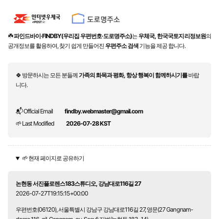
☘️
파인드바이·FINDBY(우리집 우편번호·도로명주소)
는
우체국, 한국국토지리정보원
의
공개정보를 활용하여, 찾기 쉽게 만들어진
우편주소 검색
기능을 제공 합니다.
🍀 방문하시는 모든 분들께
가족의 화목과 평화, 항상 행복이 함께하시기를
바랍
니다.
📬 Official Email
findby.webmaster@gmail.com
🌱 Last Modified
2026-07-28 KST
🌱 현재 페이지로 공유하기
논현동 서진플로렌스183스튜디오, 강남대로116길 27
2026-07-27T19:15:15+00:00
우편번호(06120), 서울특별시 강남구 강남대로116길 27, 영문(27 Gangnam-