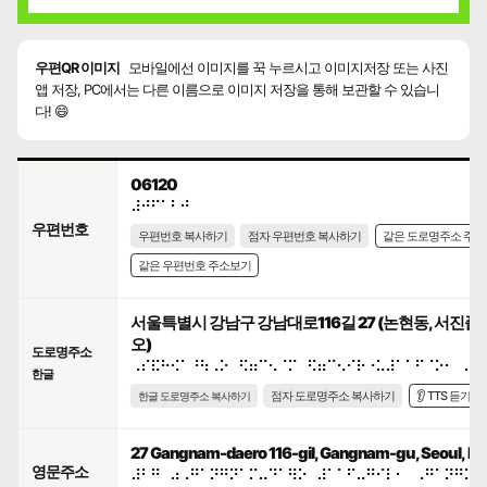
우편QR 이미지
모바일에선 이미지를 꾹 누르시고 이미지저장 또는 사진
앱 저장, PC에서는 다른 이름으로 이미지 저장을 통해 보관할 수 있습니
다! 😄
06120
⠼⠚⠋⠁⠃⠚
우편번호
우편번호 복사하기
점자 우편번호 복사하기
같은 도로명주소 주
같은 우편번호 주소보기
서울특별시 강남구 강남대로116길 27 (논현동, 서진
오)
도로명주소
⠠⠎⠯⠓⠪⠁⠘⠳⠠⠕⠀⠫⠶⠉⠢⠈⠍⠀⠫⠶⠉⠢⠊⠗⠐⠥⠼⠁⠁⠋⠈⠕⠂⠀⠼⠃
한글
점자 도로명주소 복사하기
👂 TTS 듣기
한글 도로명주소 복사하기
27 Gangnam-daero 116-gil, Gangnam-gu, Seoul, Rep
영문주소
⠼⠃⠛⠀⠴⠠⠛⠁⠝⠛⠝⠁⠍⠤⠙⠁⠻⠕⠀⠼⠁⠁⠋⠤⠛⠊⠇⠂⠀⠠⠛⠁⠝⠛⠝⠁