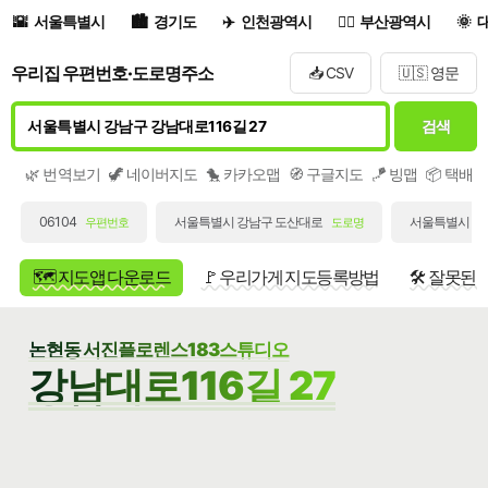
서울특별시
경기도
인천광역시
부산광역시
우리집 우편번호·도로명주소
📥 CSV
🇺🇸 영문
검색
🌿 번역보기
🦖 네이버지도
🐤 카카오맵
🧭 구글지도
🪁 빙맵
📦 택배
06104
서울특별시 강남구 도산대로
서울특별시 강남
우편번호
도로명
🗺️ 지도앱 다운로드
🚩 우리가게 지도등록방법
🛠️ 잘못된
논현동 서진플로렌스183스튜디오
강남대로116길 27