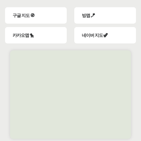
구글 지도 🧭
빙맵 🪁
카카오맵 🐤
네이버 지도 🦖