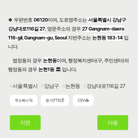
🍀 우편번호
06120
이며, 도로명주소는
서울특별시 강남구
강남대로116길 27
, 영문주소의 경우
27 Gangnam-daero
116-gil, Gangnam-gu, Seoul
지번주소는
논현동 183-14
입
니다.
법정동의 경우
논현동
이며, 행정복지센터(구, 주민센터)의
행정동의 경우
논현1동
🏛️ 입니다.
서울특별시
강남구
논현동
강남대로116길 27
주소복사 🚀
듣기(TTS) 👂
CSV 📥
이전
다음