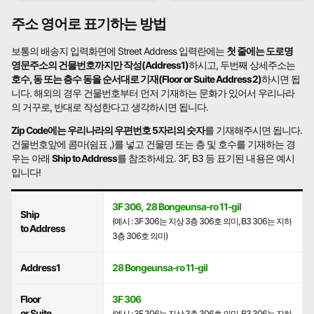
주소 영어로 표기하는 방법
보통의 배송지 입력화면에 Street Address 입력란에는
첫 줄에는 도로명
영문주소의 건물번호까지만 작성(Address1)
하시고, 두번째 상세주소는
호수, 동 또는 층수 동을 순서대로 기재(Floor or Suite Address2)
하시면 됩
니다. 해외의 경우 건물번호부터 먼저 기재하는 문화가 있어서 우리나라
의 거꾸로, 반대로 작성한다고 생각하시면 됩니다.
Zip Code에는 우리나라의 우편번호 5자리의 숫자
를 기재해주시면 됩니다.
건물번호앞에 콤마(쉼표 ,)를 넣고 건물명 또는 층 및 호수를 기재하는 경
우는 아래
Ship to Address
를 참조하세요. 3F, B3 등 표기된 내용은 예시
입니다!
3F 306
,
28 Bongeunsa-ro 11-gil
Ship
(예시 : 3F 306는 지상 3층 306호 의미, B3 306는 지하
to Address
3층 306호 의미)
Address1
28 Bongeunsa-ro 11-gil
Floor
3F 306
or Suite
(예시 : 3F 306는 지상 3층 306호 의미, B3 306는 지하