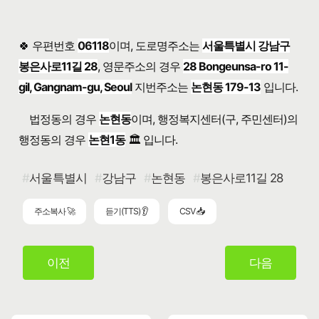
🍀 우편번호
06118
이며, 도로명주소는
서울특별시 강남구
봉은사로11길 28
, 영문주소의 경우
28 Bongeunsa-ro 11-
gil, Gangnam-gu, Seoul
지번주소는
논현동 179-13
입니다.
법정동의 경우
논현동
이며, 행정복지센터(구, 주민센터)의
행정동의 경우
논현1동
🏛️ 입니다.
서울특별시
강남구
논현동
봉은사로11길 28
주소복사 🚀
듣기(TTS) 👂
CSV 📥
이전
다음