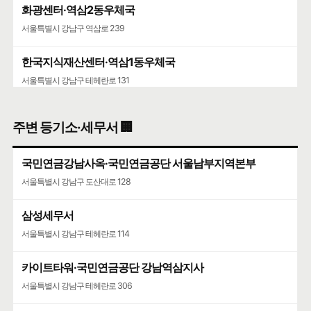
화광센터·역삼2동우체국
서울특별시 강남구 역삼로 239
한국지식재산센터·역삼1동우체국
서울특별시 강남구 테헤란로 131
공무원연금공단·서울상록회관우체국
주변 등기소·세무서 🏢
서울특별시 강남구 언주로 508
국민연금강남사옥·국민연금공단 서울남부지역본부
서울특별시 강남구 도산대로 128
삼성세무서
서울특별시 강남구 테헤란로 114
카이트타워·국민연금공단 강남역삼지사
서울특별시 강남구 테헤란로 306