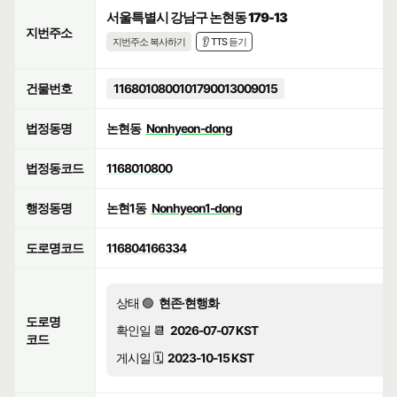
서울특별시 강남구 논현동 179-13
지번주소
지번주소 복사하기
👂 TTS 듣기
건물번호
1168010800101790013009015
법정동명
논현동
Nonhyeon-dong
법정동코드
1168010800
행정동명
논현1동
Nonhyeon1-dong
도로명코드
116804166334
상태 🟢
현존·현행화
도로명
확인일 📆
2026-07-07 KST
코드
게시일 🗓️
2023-10-15 KST