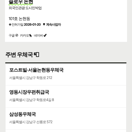
슬로우 논현
외국인관광 도시민박업
101호 논현동
🍀인허가일
2026-01-20
🌳
계속사업자
구글 🧭
카카오🐤
네이버 🦖
주변 우체국 📮
포스트빌·서울논현동우체국
서울특별시 강남구 학동로 212
영동시장우편취급국
서울특별시 강남구 학동로4길 8
삼성동우체국
서울특별시 강남구 선릉로 572