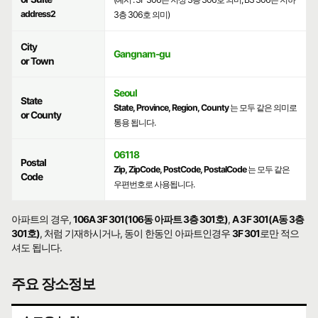
address2
3층 306호 의미)
City
Gangnam-gu
or Town
Seoul
State
State, Province, Region, County
는 모두 같은 의미로
or County
통용 됩니다.
06118
Postal
Zip, ZipCode, PostCode, PostalCode
는 모두 같은
Code
우편번호로 사용됩니다.
아파트의 경우,
106A 3F 301(106동 아파트 3층 301호)
,
A 3F 301(A동 3층
301호)
, 처럼 기재하시거나, 동이 한동인 아파트인경우
3F 301
로만 적으
셔도 됩니다.
주요 장소정보