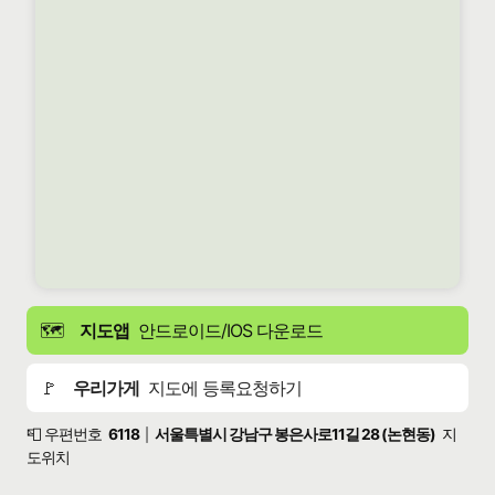
🗺️
지도앱
안드로이드/IOS 다운로드
🚩
우리가게
지도에 등록요청하기
📮 우편번호
6118
서울특별시 강남구 봉은사로11길 28 (논현동)
지
|
도위치