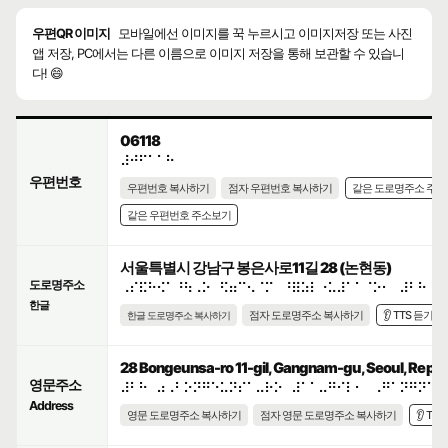
우편QR 이미지
모바일에선 이미지를 꾹 누르시고 이미지저장 또는 사진
앱 저장, PC에서는 다른 이름으로 이미지 저장을 통해 보관할 수 있습니
다! 😄
06118
⠼⠚⠋⠁⠁⠓
우편번호
우편번호 복사하기
점자 우편번호 복사하기
같은 도로명주소 주
같은 우편번호 주소보기
서울특별시 강남구 봉은사로11길 28 (논현동)
도로명주소
⠠⠎⠯⠓⠪⠁⠘⠳⠠⠕⠀⠫⠶⠉⠢⠈⠍⠀⠘⠿⠵⠇⠐⠥⠼⠁⠁⠈⠕⠂⠀⠼⠃⠓
한글
점자 도로명주소 복사하기
👂 TTS 듣기
한글 도로명주소 복사하기
28 Bongeunsa-ro 11-gil, Gangnam-gu, Seoul, Republ
영문주소
⠼⠃⠓⠀⠴⠠⠃⠕⠝⠛⠑⠥⠝⠎⠁⠤⠗⠕⠀⠼⠁⠁⠤⠛⠊⠇⠂⠀⠠⠛⠁⠝⠛⠝⠁⠍
Address
영문 도로명주소 복사하기
점자 영문 도로명주소 복사하기
👂 TT