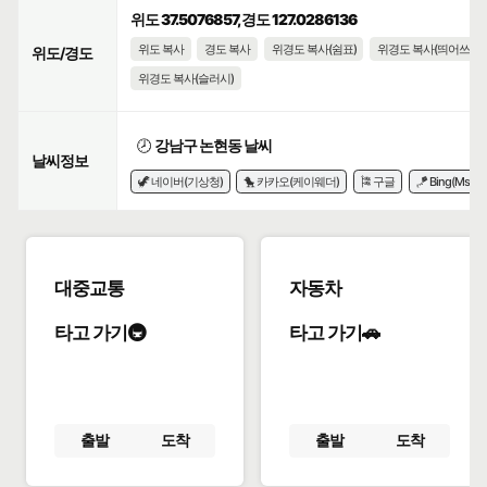
위도 37.5076857, 경도 127.0286136
위도 복사
경도 복사
위경도 복사(쉼표)
위경도 복사(띄어쓰기)
위도/경도
위경도 복사(슬러시)
🕗
강남구 논현동 날씨
날씨정보
🦖 네이버(기상청)
🐤 카카오(케이웨더)
🎏 구글
🪁 Bing(Msn)
대중교통
자동차
타고 가기🚇
타고 가기🚗
출발
도착
출발
도착