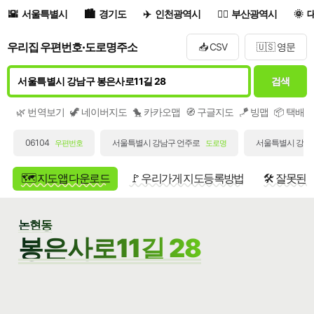
서울특별시
경기도
인천광역시
부산광역시
우리집 우편번호·도로명주소
📥 CSV
🇺🇸 영문
검색
🌿 번역보기
🦖 네이버지도
🐤 카카오맵
🧭 구글지도
🪁 빙맵
📦 택배
06104
서울특별시 강남구 언주로
서울특별시 강남구
우편번호
도로명
🗺️ 지도앱 다운로드
🚩 우리가게 지도등록방법
🛠️ 잘못된
논현동
봉은사로11길 28