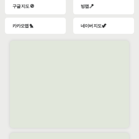
구글 지도 🧭
빙맵 🪁
카카오맵 🐤
네이버 지도 🦖