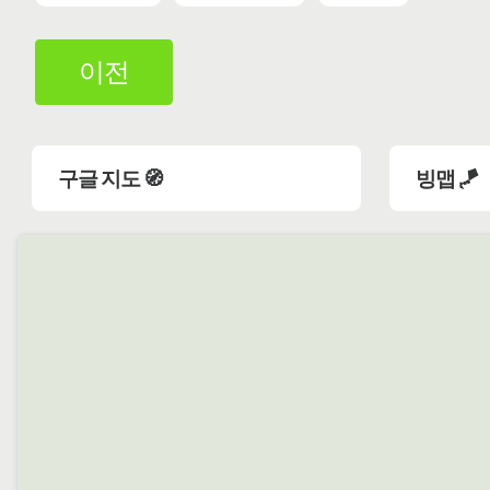
이전
구글 지도 🧭
빙맵 🪁