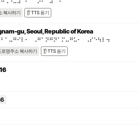
⠷⠚⠡⠐⠥⠼⠁⠃⠁⠈⠕⠂⠀⠼⠁⠙
소 복사하기
👂 TTS 듣기
gnam-gu, Seoul, Republic of Korea
⠁⠃⠁⠤⠛⠊⠇⠂⠀⠠⠛⠁⠝⠛⠝⠁⠍⠤⠛⠥⠂⠀⠠⠎⠑⠳⠇⠲
도로명주소 복사하기
👂 TTS 듣기
16
36