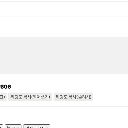
7606
표)
위경도 복사(띄어쓰기)
위경도 복사(슬러시)