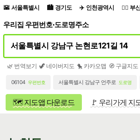
서울특별시
경기도
인천광역시
부
우리집 우편번호·도로명주소
🌿 번역보기
🦖 네이버지도
🐤 카카오맵
🧭 구글지도
06104
서울특별시 강남구 언주로
우편번호
도로명
🗺️ 지도앱 다운로드
🚩 우리가게 