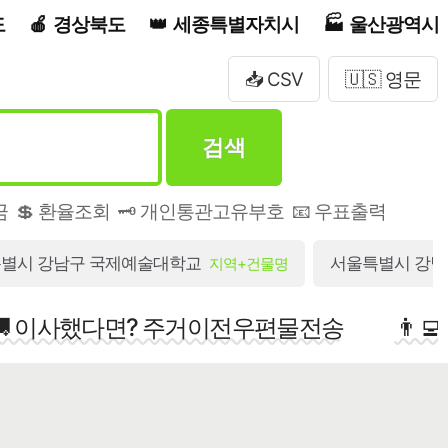
도
경상북도
세종특별자치시
울산광역시
📥 CSV
🇺🇸 영문
검색
금
💲 환율조회
🗝️ 개인통관고유부호
📧 우표출력
별시 강남구 국제예술대학교
서울특별시 강남구
지역+건물명
🚚 이사했다면? 주거이전우편물전송
👨‍