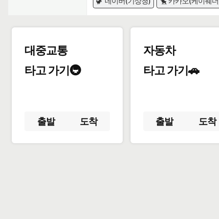
🦖 네이버(기상청)
🐤 카카오(케이웨더
대중교통
자동차
타고 가기🚇
타고 가기🚗
출발
도착
출발
도착