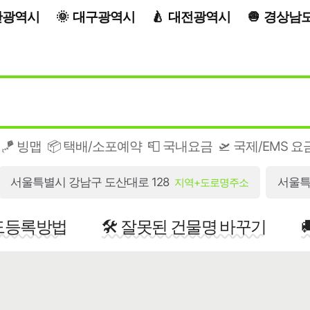
산광역시
대구광역시
대전광역시
경상남
🪁 빙맵
📦 택배/소포예약
📮 국내요금
🛫 국제/EMS 요
서울특별시 강남구 도산대로 128
서울특
지역+도로명주소
지도등록방법
🛠️ 잘못된 건물명 바꾸기