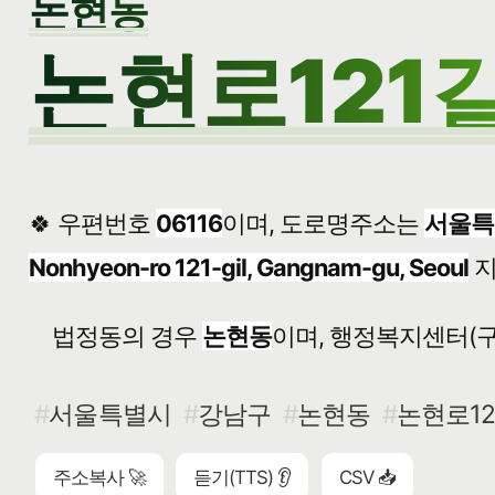
논현동
논현로121길
🍀 우편번호
06116
이며, 도로명주소는
서울특
Nonhyeon-ro 121-gil, Gangnam-gu, Seoul
지
법정동의 경우
논현동
이며, 행정복지센터(구
서울특별시
강남구
논현동
논현로12
주소복사 🚀
듣기(TTS) 👂
CSV 📥