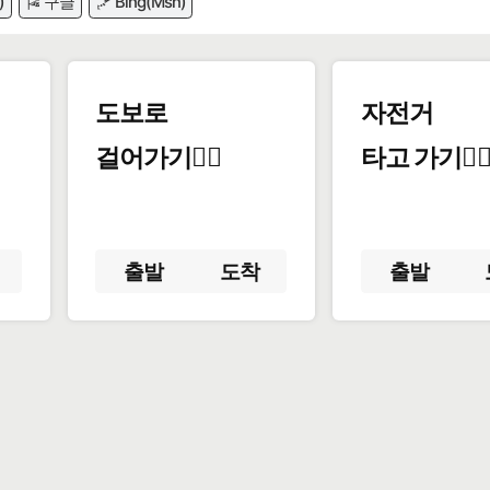
)
🎏 구글
🪁 Bing(Msn)
도보로
자전거
걸어가기🚶‍♂️
타고 가기🚴‍♀
출발
도착
출발