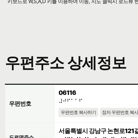
키보드로 W,S,A,D 키를 이용하여 이동, 지도 클릭시 로드뷰
우편주소 상세정보
06116
⠼⠚⠋⠁⠁⠋
우편번호
우편번호 복사하기
점자 우편번호 복
서울특별시 강남구 논현로121길 
도로명주소