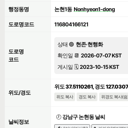
행정동명
논현1동
Nonhyeon1-dong
도로명코드
116804166121
상태 🟢
현존·현행화
도로명
확인일 📆
2026-07-07 KST
코드
게시일 🗓️
2023-10-15 KST
위도 37.5110261, 경도 127.030
위도/경도
위도 복사
경도 복사
위경도 복사(쉼
🕗
강남구 논현동 날씨
날씨정보