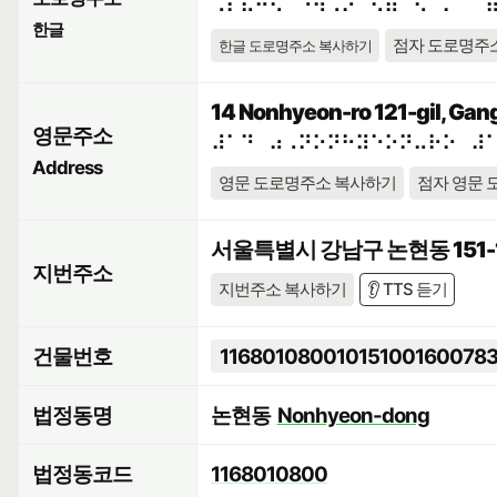
⠠⠎⠯⠓⠪⠁⠘⠳⠠⠕⠀⠫⠶⠉⠢⠈⠍⠀⠉
한글
점자 도로명주
한글 도로명주소 복사하기
14 Nonhyeon-ro 121-gil, Gan
영문주소
⠼⠁⠙⠀⠴⠠⠝⠕⠝⠓⠽⠑⠕⠝⠤⠗⠕⠀⠼
Address
영문 도로명주소 복사하기
점자 영문 
서울특별시 강남구 논현동 151-
지번주소
지번주소 복사하기
👂 TTS 듣기
건물번호
11680108001015100160078
법정동명
논현동
Nonhyeon-dong
법정동코드
1168010800