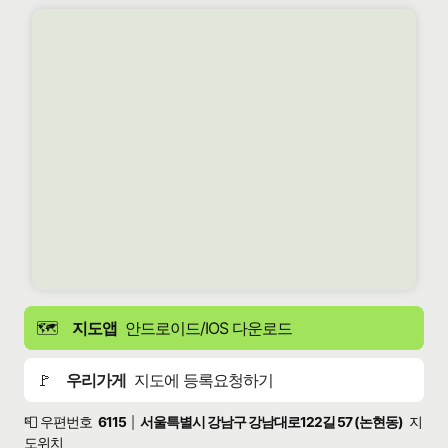
🗺️
지도앱
안드로이드/IOS 다운로드
🚩
우리가게
지도에 등록요청하기
📮 우편번호
6115
서울특별시 강남구 강남대로122길 57 (논현동)
지
|
도위치