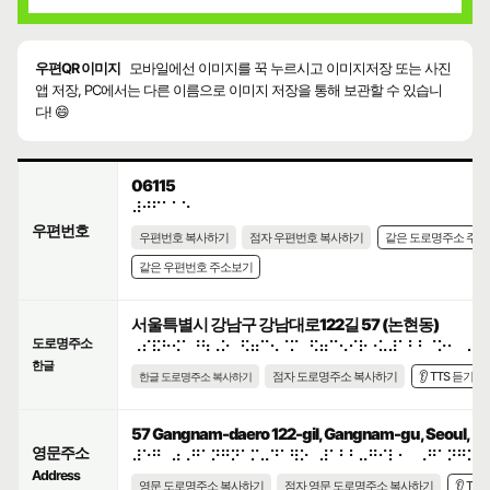
우편QR 이미지
모바일에선 이미지를 꾹 누르시고 이미지저장 또는 사진
앱 저장, PC에서는 다른 이름으로 이미지 저장을 통해 보관할 수 있습니
다! 😄
06115
⠼⠚⠋⠁⠁⠑
우편번호
우편번호 복사하기
점자 우편번호 복사하기
같은 도로명주소 주
같은 우편번호 주소보기
서울특별시 강남구 강남대로122길 57 (논현동)
도로명주소
⠠⠎⠯⠓⠪⠁⠘⠳⠠⠕⠀⠫⠶⠉⠢⠈⠍⠀⠫⠶⠉⠢⠊⠗⠐⠥⠼⠁⠃⠃⠈⠕⠂⠀⠼⠑
한글
점자 도로명주소 복사하기
👂 TTS 듣기
한글 도로명주소 복사하기
57 Gangnam-daero 122-gil, Gangnam-gu, Seoul, Rep
영문주소
⠼⠑⠛⠀⠴⠠⠛⠁⠝⠛⠝⠁⠍⠤⠙⠁⠻⠕⠀⠼⠁⠃⠃⠤⠛⠊⠇⠂⠀⠠⠛⠁⠝⠛⠝⠁
Address
영문 도로명주소 복사하기
점자 영문 도로명주소 복사하기
👂 TT