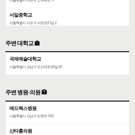
서울특별시 서초구 고무래로 71
서일중학교
서울특별시 서초구 서운로21길 2
원명초등학교
주변 대학교 🏫
서울특별시 서초구 고무래로 90-6
국제예술대학교
신동중학교
서울특별시 강남구 도산대로30길 47
서울특별시 서초구 나루터로 27
주변 병원·의원 🏥
메드렉스병원
서울특별시 강남구 논현로 705
산타홍의원