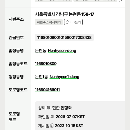
서울특별시 강남구 논현동 158-17
지번주소
지번주소 복사하기
👂 TTS 듣기
건물번호
1168010800101580017008438
법정동명
논현동
Nonhyeon-dong
법정동코드
1168010800
행정동명
논현1동
Nonhyeon1-dong
도로명코드
116804166011
상태 🟢
현존·현행화
도로명
확인일 📆
2026-07-07 KST
코드
게시일 🗓️
2023-10-15 KST