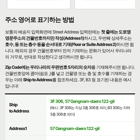
주소 영어로 표기하는 방법
보통의 배송지 입력화면에 Street Address 입력란에는
첫 줄에는 도로명
영문주소의 건물번호까지만 작성(Address1)
하시고, 두번째 상세주소는
호수, 동 또는 층수 동을 순서대로 기재(Floor or Suite Address2)
하시면 됩
니다. 해외의 경우 건물번호부터 먼저 기재하는 문화가 있어서 우리나라
의 거꾸로, 반대로 작성한다고 생각하시면 됩니다.
Zip Code에는 우리나라의 우편번호 5자리의 숫자
를 기재해주시면 됩니다.
건물번호앞에 콤마(쉼표 ,)를 넣고 건물명 또는 층 및 호수를 기재하는 경
우는 아래
Ship to Address
를 참조하세요. 3F, B3 등 표기된 내용은 예시
입니다!
3F 306
,
57 Gangnam-daero 122-gil
Ship
(예시 : 3F 306는 지상 3층 306호 의미, B3 306는 지하
to Address
3층 306호 의미)
Address1
57 Gangnam-daero 122-gil