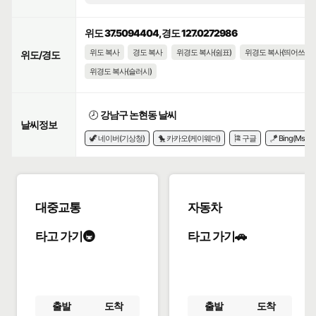
위도 37.5094404, 경도 127.0272986
위도 복사
경도 복사
위경도 복사(쉼표)
위경도 복사(띄어쓰기)
위도/경도
위경도 복사(슬러시)
🕗
강남구 논현동 날씨
날씨정보
🦖 네이버(기상청)
🐤 카카오(케이웨더)
🎏 구글
🪁 Bing(Msn)
대중교통
자동차
타고 가기🚇
타고 가기🚗
출발
도착
출발
도착