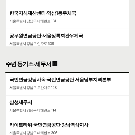
한국지식재산센터·역삼1동우체국
서울특별시 강남구 테헤란로 131
공무원연금공단·서울상록회관우체국
서울특별시 강남구 언주로 508
진흥아파트·진흥우편취급국
주변 등기소·세무서 🏢
서울특별시 서초구 서초대로 385
국민연금강남사옥·국민연금공단 서울남부지역본부
서울특별시 강남구 도산대로 128
삼성세무서
서울특별시 강남구 테헤란로 114
카이트타워·국민연금공단 강남역삼지사
서울특별시 강남구 테헤란로 306