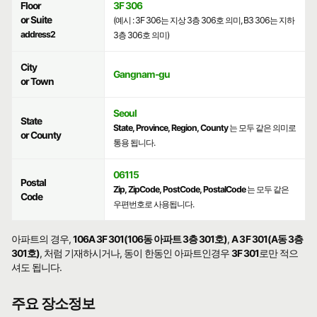
Floor
3F 306
or Suite
(예시 : 3F 306는 지상 3층 306호 의미, B3 306는 지하
address2
3층 306호 의미)
City
Gangnam-gu
or Town
Seoul
State
State, Province, Region, County
는 모두 같은 의미로
or County
통용 됩니다.
06115
Postal
Zip, ZipCode, PostCode, PostalCode
는 모두 같은
Code
우편번호로 사용됩니다.
아파트의 경우,
106A 3F 301(106동 아파트 3층 301호)
,
A 3F 301(A동 3층
301호)
, 처럼 기재하시거나, 동이 한동인 아파트인경우
3F 301
로만 적으
셔도 됩니다.
주요 장소정보