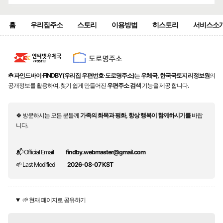
홈
우리집주소
스토리
이용방법
히스토리
서비스소
☘️
파인드바이·FINDBY(우리집 우편번호·도로명주소)
는
우체국, 한국국토지리정보원
의
공개정보를 활용하여, 찾기 쉽게 만들어진
우편주소 검색
기능을 제공 합니다.
🍀 방문하시는 모든 분들께
가족의 화목과 평화, 항상 행복이 함께하시기를
바랍
니다.
📬 Official Email
findby.webmaster@gmail.com
🌱 Last Modified
2026-08-07 KST
🌱 현재 페이지로 공유하기