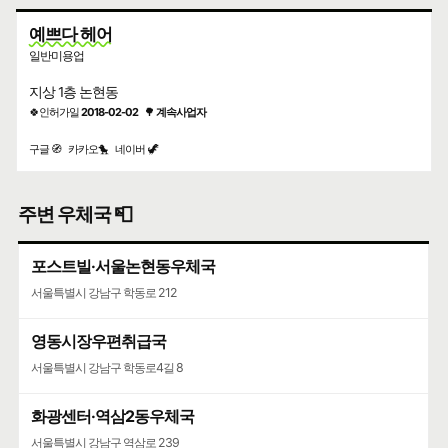
예쁘다 헤어
일반미용업
지상 1층 논현동
🍀인허가일
2018-02-02
🌳
계속사업자
구글 🧭
카카오🐤
네이버 🦖
주변 우체국 📮
포스트빌·서울논현동우체국
서울특별시 강남구 학동로 212
영동시장우편취급국
서울특별시 강남구 학동로4길 8
화광센터·역삼2동우체국
서울특별시 강남구 역삼로 239