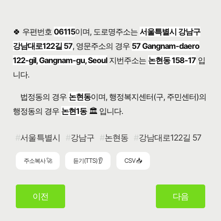
🍀 우편번호
06115
이며, 도로명주소는
서울특별시 강남구
강남대로122길 57
, 영문주소의 경우
57 Gangnam-daero
122-gil, Gangnam-gu, Seoul
지번주소는
논현동 158-17
입
니다.
법정동의 경우
논현동
이며, 행정복지센터(구, 주민센터)의
행정동의 경우
논현1동
🏛️ 입니다.
서울특별시
강남구
논현동
강남대로122길 57
주소복사 🚀
듣기(TTS) 👂
CSV 📥
이전
다음