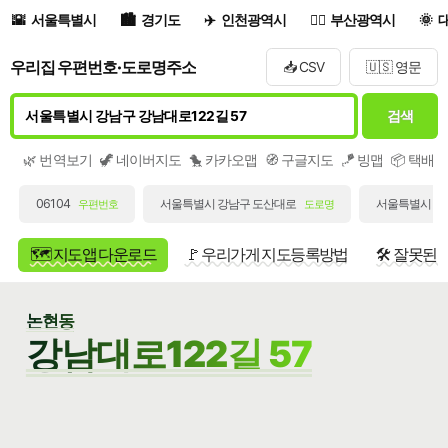
서울특별시
경기도
인천광역시
부산광역시
우리집 우편번호·도로명주소
📥 CSV
🇺🇸 영문
검색
🌿 번역보기
🦖 네이버지도
🐤 카카오맵
🧭 구글지도
🪁 빙맵
📦 택배
06104
서울특별시 강남구 도산대로
서울특별시 강남
우편번호
도로명
🗺️ 지도앱 다운로드
🚩 우리가게 지도등록방법
🛠️ 잘못된
논현동
강남대로122길 57