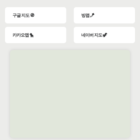
구글 지도 🧭
빙맵 🪁
카카오맵 🐤
네이버 지도 🦖