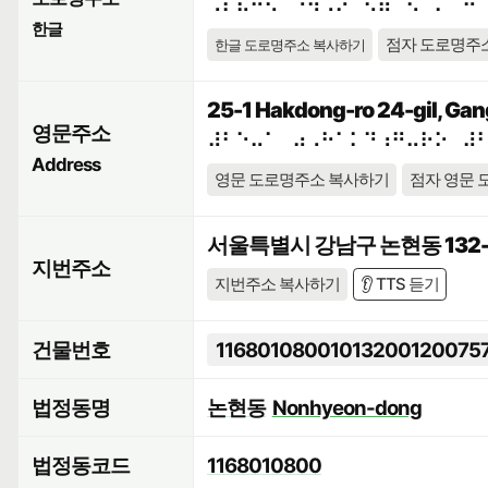
⠠⠎⠯⠓⠪⠁⠘⠳⠠⠕⠀⠫⠶⠉⠢⠈⠍⠀⠚
한글
점자 도로명주
한글 도로명주소 복사하기
25-1 Hakdong-ro 24-gil, Gan
영문주소
⠼⠃⠑⠤⠁⠀⠴⠠⠓⠁⠅⠙⠰⠛⠤⠗⠕⠀⠼
Address
영문 도로명주소 복사하기
점자 영문 
서울특별시 강남구 논현동 132-
지번주소
지번주소 복사하기
👂 TTS 듣기
건물번호
11680108001013200120075
법정동명
논현동
Nonhyeon-dong
법정동코드
1168010800