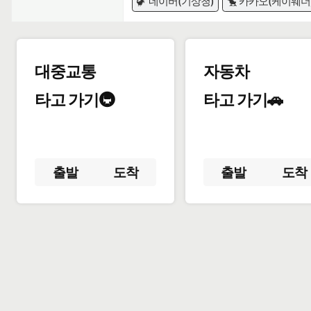
🦖 네이버(기상청)
🐤 카카오(케이웨더
대중교통
자동차
타고 가기🚇
타고 가기🚗
출발
도착
출발
도착