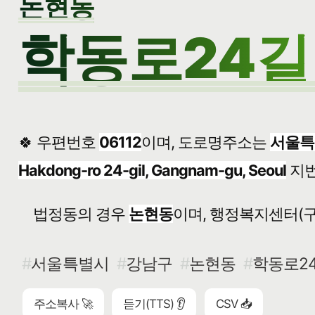
논현동
학동로24길 
🍀 우편번호
06112
이며, 도로명주소는
서울특
Hakdong-ro 24-gil, Gangnam-gu, Seoul
지
법정동의 경우
논현동
이며, 행정복지센터(구
서울특별시
강남구
논현동
학동로24
주소복사 🚀
듣기(TTS) 👂
CSV 📥