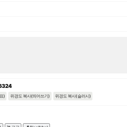
96324
표)
위경도 복사(띄어쓰기)
위경도 복사(슬러시)