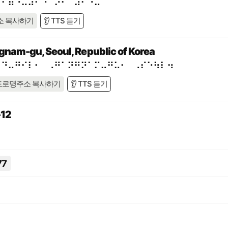
⠁⠊⠿⠐⠥⠼⠃⠙⠈⠕⠂⠀⠼⠃⠑⠤⠁
소 복사하기
👂 TTS 듣기
gnam-gu, Seoul, Republic of Korea
⠃⠙⠤⠛⠊⠇⠂⠀⠠⠛⠁⠝⠛⠝⠁⠍⠤⠛⠥⠂⠀⠠⠎⠑⠳⠇⠲
도로명주소 복사하기
👂 TTS 듣기
12
77