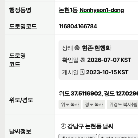
행정동명
논현1동
Nonhyeon1-dong
도로명코드
116804166784
상태 🟢
현존·현행화
도로명
확인일 📆
2026-07-07 KST
코드
게시일 🗓️
2023-10-15 KST
위도 37.5116902, 경도 127.02
위도/경도
위도 복사
경도 복사
위경도 복사(쉼
🕗
강남구 논현동 날씨
날씨정보