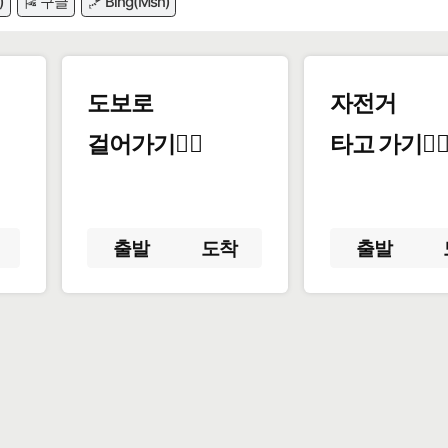
)
🎏 구글
🪁 Bing(Msn)
도보로
자전거
걸어가기🚶‍♂️
타고 가기🚴‍♀
출발
도착
출발