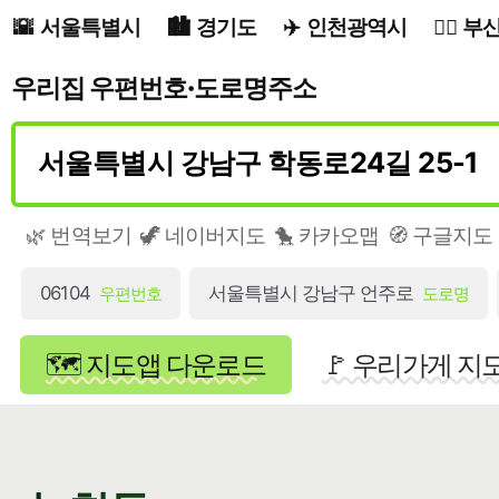
서울특별시
경기도
인천광역시
부
우리집 우편번호·도로명주소
🌿 번역보기
🦖 네이버지도
🐤 카카오맵
🧭 구글지도
06104
서울특별시 강남구 언주로
우편번호
도로명
🗺️ 지도앱 다운로드
🚩 우리가게 