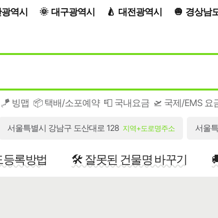
산광역시
대구광역시
대전광역시
경상남
🪁 빙맵
📦 택배/소포예약
📮 국내요금
🛫 국제/EMS 요
서울특별시 강남구 도산대로 128
서울특
지역+도로명주소
지도등록방법
🛠️ 잘못된 건물명 바꾸기