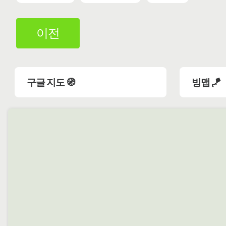
이전
구글 지도 🧭
빙맵 🪁