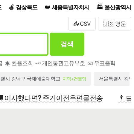
도
경상북도
세종특별자치시
울산광역시
📥 CSV
🇺🇸 영문
검색
금
💲 환율조회
🗝️ 개인통관고유부호
📧 우표출력
별시 강남구 국제예술대학교
서울특별시 강남구
지역+건물명
🚚 이사했다면? 주거이전우편물전송
👨‍