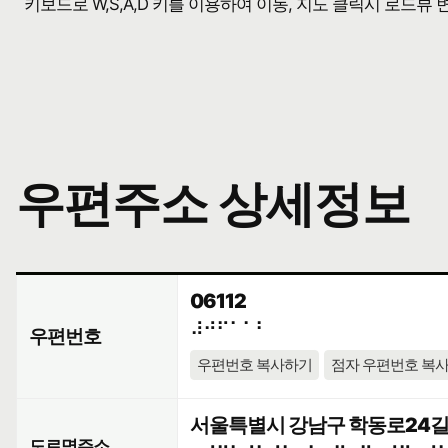
키보드로 W,S,A,D 키를 이용하여 이동, 지도 클릭시 로드뷰
우편주소 상세정보
06112
⠼⠚⠋⠁⠁⠃
우편번호
우편번호 복사하기
점자 우편번호 복
서울특별시 강남구 학동로24길 2
도로명주소