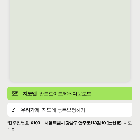
🗺️
지도앱
안드로이드/IOS 다운로드
🚩
우리가게
지도에 등록요청하기
📮 우편번호
6109
서울특별시 강남구 언주로113길 19 (논현동)
지도
|
위치