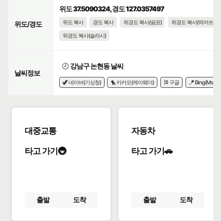
위도 37.5090324, 경도 127.0357497
위도 복사
경도 복사
위경도 복사(쉼표)
위경도 복사(띄어쓰기)
위도/경도
위경도 복사(슬러시)
🕗
강남구 논현동 날씨
날씨정보
🦖 네이버(기상청)
🐤 카카오(케이웨더)
🎏 구글
🪁 Bing(Msn)
대중교통
자동차
타고 가기🚇
타고 가기🚗
출발
도착
출발
도착