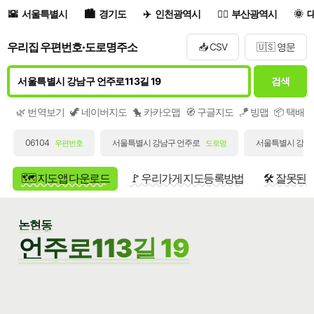
서울특별시
경기도
인천광역시
부산광역시
우리집 우편번호·도로명주소
📥 CSV
🇺🇸 영문
검색
🌿 번역보기
🦖 네이버지도
🐤 카카오맵
🧭 구글지도
🪁 빙맵
📦 택배
06104
서울특별시 강남구 언주로
서울특별시 강남구
우편번호
도로명
🗺️ 지도앱 다운로드
🚩 우리가게 지도등록방법
🛠️ 잘못된
논현동
언주로113길 19