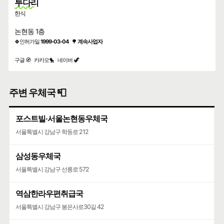
투다리
한식
논현동 1층
🍀인허가일
1999-03-04
🌳
계속사업자
구글 🧭
카카오🐤
네이버 🦖
주변 우체국 📮
포스트빌·서울논현동우체국
서울특별시 강남구 학동로 212
삼성동우체국
서울특별시 강남구 선릉로 572
역삼한라우편취급국
서울특별시 강남구 봉은사로30길 42