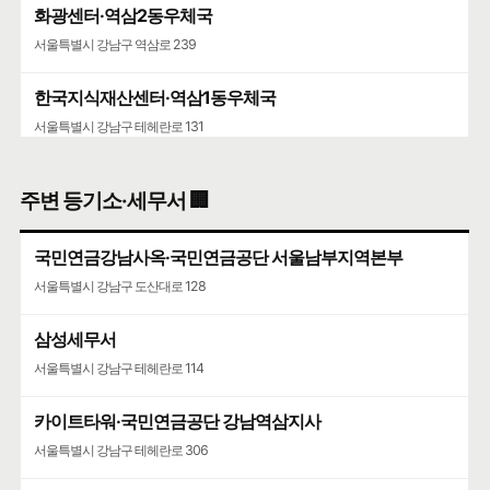
화광센터·역삼2동우체국
서울특별시 강남구 역삼로 239
한국지식재산센터·역삼1동우체국
서울특별시 강남구 테헤란로 131
공무원연금공단·서울상록회관우체국
주변 등기소·세무서 🏢
서울특별시 강남구 언주로 508
국민연금강남사옥·국민연금공단 서울남부지역본부
서울특별시 강남구 도산대로 128
삼성세무서
서울특별시 강남구 테헤란로 114
카이트타워·국민연금공단 강남역삼지사
서울특별시 강남구 테헤란로 306