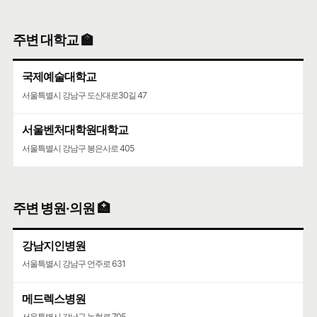
영동고등학교
주변 대학교 🏫
서울특별시 강남구 선릉로 742
국제예술대학교
서일중학교
서울특별시 강남구 도산대로30길 47
서울특별시 서초구 서운로21길 2
서울벤처대학원대학교
서울특별시 강남구 봉은사로 405
주변 병원·의원 🏥
강남지인병원
서울특별시 강남구 언주로 631
메드렉스병원
서울특별시 강남구 논현로 705