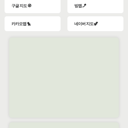
구글 지도 🧭
빙맵 🪁
카카오맵 🐤
네이버 지도 🦖