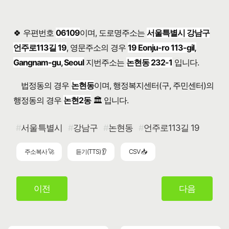
🍀 우편번호
06109
이며, 도로명주소는
서울특별시 강남구
언주로113길 19
, 영문주소의 경우
19 Eonju-ro 113-gil,
Gangnam-gu, Seoul
지번주소는
논현동 232-1
입니다.
법정동의 경우
논현동
이며, 행정복지센터(구, 주민센터)의
행정동의 경우
논현2동
🏛️ 입니다.
서울특별시
강남구
논현동
언주로113길 19
주소복사 🚀
듣기(TTS) 👂
CSV 📥
이전
다음