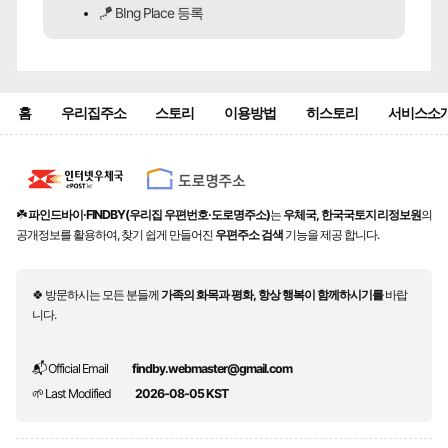
🪁 BIng Place 등록
홈
우리집주소
스토리
이용방법
히스토리
서비스소
☘️
파인드바이·FINDBY(우리집 우편번호·도로명주소)
는
우체국, 한국국토지리정보원
의
공개정보를 활용하여, 찾기 쉽게 만들어진
우편주소 검색
기능을 제공 합니다.
🍀 방문하시는 모든 분들께
가족의 화목과 평화, 항상 행복이 함께하시기를
바랍
니다.
📬 Official Email
findby.webmaster@gmail.com
🌱 Last Modified
2026-08-05 KST