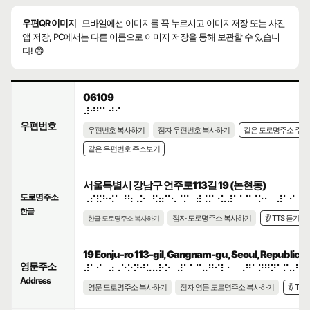
우편QR 이미지
모바일에선 이미지를 꾹 누르시고 이미지저장 또는 사진
앱 저장, PC에서는 다른 이름으로 이미지 저장을 통해 보관할 수 있습니
다! 😄
06109
⠼⠚⠋⠁⠚⠊
우편번호
우편번호 복사하기
점자 우편번호 복사하기
같은 도로명주소 주
같은 우편번호 주소보기
서울특별시 강남구 언주로113길 19 (논현동)
도로명주소
⠠⠎⠯⠓⠪⠁⠘⠳⠠⠕⠀⠫⠶⠉⠢⠈⠍⠀⠾⠨⠍⠐⠥⠼⠁⠁⠉⠈⠕⠂⠀⠼⠁⠊
한글
점자 도로명주소 복사하기
👂 TTS 듣기
한글 도로명주소 복사하기
19 Eonju-ro 113-gil, Gangnam-gu, Seoul, Republic o
영문주소
⠼⠁⠊⠀⠴⠠⠑⠕⠝⠚⠥⠤⠗⠕⠀⠼⠁⠁⠉⠤⠛⠊⠇⠂⠀⠠⠛⠁⠝⠛⠝⠁⠍⠤⠛⠥
Address
영문 도로명주소 복사하기
점자 영문 도로명주소 복사하기
👂 TT