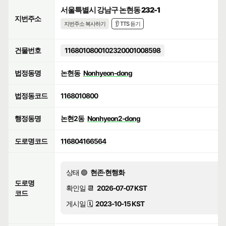
서울특별시 강남구 논현동 232-1
지번주소
지번주소 복사하기
👂 TTS 듣기
건물번호
1168010800102320001008598
법정동명
논현동
Nonhyeon-dong
법정동코드
1168010800
행정동명
논현2동
Nonhyeon2-dong
도로명코드
116804166564
상태 🟢
현존·현행화
도로명
확인일 📆
2026-07-07 KST
코드
게시일 🗓️
2023-10-15 KST