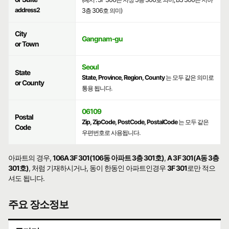
address2
3층 306호 의미)
City
Gangnam-gu
or Town
Seoul
State
State, Province, Region, County
는 모두 같은 의미로
or County
통용 됩니다.
06109
Postal
Zip, ZipCode, PostCode, PostalCode
는 모두 같은
Code
우편번호로 사용됩니다.
아파트의 경우,
106A 3F 301(106동 아파트 3층 301호)
,
A 3F 301(A동 3층
301호)
, 처럼 기재하시거나, 동이 한동인 아파트인경우
3F 301
로만 적으
셔도 됩니다.
주요 장소정보