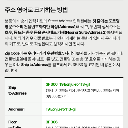
주소 영어로 표기하는 방법
보통의 배송지 입력화면에 Street Address 입력란에는
첫 줄에는 도로명
영문주소의 건물번호까지만 작성(Address1)
하시고, 두번째 상세주소는
호수, 동 또는 층수 동을 순서대로 기재(Floor or Suite Address2)
하시면 됩
니다. 해외의 경우 건물번호부터 먼저 기재하는 문화가 있어서 우리나라
의 거꾸로, 반대로 작성한다고 생각하시면 됩니다.
Zip Code에는 우리나라의 우편번호 5자리의 숫자
를 기재해주시면 됩니다.
건물번호앞에 콤마(쉼표 ,)를 넣고 건물명 또는 층 및 호수를 기재하는 경
우는 아래
Ship to Address
를 참조하세요. 3F, B3 등 표기된 내용은 예시
입니다!
3F 306
,
19 Eonju-ro 113-gil
Ship
(예시 : 3F 306는 지상 3층 306호 의미, B3 306는 지하
to Address
3층 306호 의미)
Address1
19 Eonju-ro 113-gil
Floor
3F 306
or Suite
(예시 : 3F 306는 지상 3층 306호 의미, B3 306는 지하