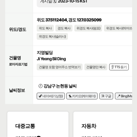
게시일 🗓️
2023-10-15 KST
위도 37.5112404, 경도 127.0325099
위도 복사
경도 복사
위경도 복사(쉼표)
위경도 복사(띄어쓰기)
위도/경도
위경도 복사(슬러시)
지영빌딩
건물명
Ji Yeong Bil Ding
로마자표기법
건물명 포함 영어주소 번역보기
건물명만 복사
👂 TTS 듣기
🕗
강남구 논현동 날씨
날씨정보
🦖 네이버(기상청)
🐤 카카오(케이웨더)
🎏 구글
🪁 Bing(Msn)
대중교통
자동차