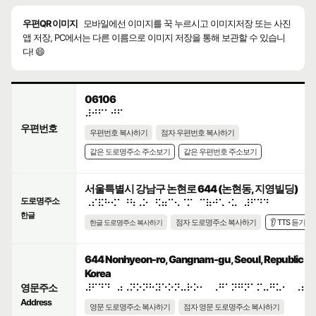
우편QR 이미지
모바일에선 이미지를 꾹 누르시고 이미지저장 또는 사진
앱 저장, PC에서는 다른 이름으로 이미지 저장을 통해 보관할 수 있습니
다! 😄
06106
⠼⠚⠋⠁⠚⠋
우편번호
우편번호 복사하기
점자 우편번호 복사하기
같은 도로명주소 주소보기
같은 우편번호 주소보기
서울특별시 강남구 논현로 644 (논현동, 지영빌딩)
도로명주소
⠠⠎⠯⠓⠪⠁⠘⠳⠠⠕⠀⠫⠶⠉⠢⠈⠍⠀⠉⠷⠚⠡⠐⠥⠀⠼⠋⠙⠙
한글
점자 도로명주소 복사하기
👂 TTS 듣기
한글 도로명주소 복사하기
644 Nonhyeon-ro, Gangnam-gu, Seoul, Republic of
Korea
영문주소
⠼⠋⠙⠙⠀⠴⠠⠝⠕⠝⠓⠽⠑⠕⠝⠤⠗⠕⠂⠀⠠⠛⠁⠝⠛⠝⠁⠍⠤⠛⠥⠂⠀⠠⠎⠑
Address
영문 도로명주소 복사하기
점자 영문 도로명주소 복사하기