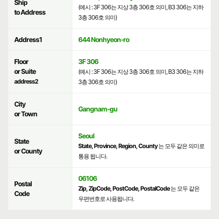
Ship
(예시 : 3F 306는 지상 3층 306호 의미, B3 306는 지하
to Address
3층 306호 의미)
Address1
644 Nonhyeon-ro
Floor
3F 306
or Suite
(예시 : 3F 306는 지상 3층 306호 의미, B3 306는 지하
address2
3층 306호 의미)
City
Gangnam-gu
or Town
Seoul
State
State, Province, Region, County
는 모두 같은 의미로
or County
통용 됩니다.
06106
Postal
Zip, ZipCode, PostCode, PostalCode
는 모두 같은
Code
우편번호로 사용됩니다.