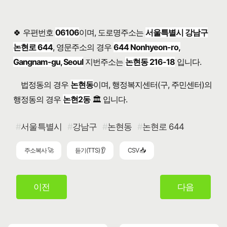
🍀 우편번호
06106
이며, 도로명주소는
서울특별시 강남구
논현로 644
, 영문주소의 경우
644 Nonhyeon-ro,
Gangnam-gu, Seoul
지번주소는
논현동 216-18
입니다.
법정동의 경우
논현동
이며, 행정복지센터(구, 주민센터)의
행정동의 경우
논현2동
🏛️ 입니다.
서울특별시
강남구
논현동
논현로 644
주소복사 🚀
듣기(TTS) 👂
CSV 📥
이전
다음