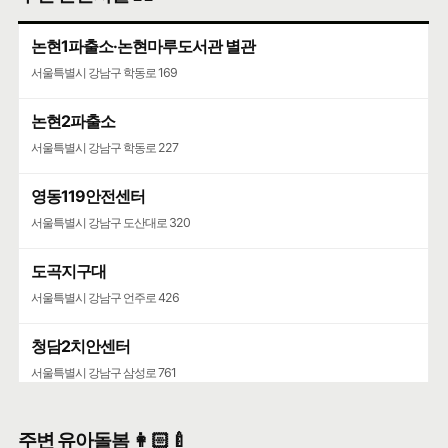
논현1파출소·논현마루도서관 별관
서울특별시 강남구 학동로 169
논현2파출소
서울특별시 강남구 학동로 227
영동119안전센터
서울특별시 강남구 도산대로 320
도곡지구대
서울특별시 강남구 언주로 426
청담2치안센터
서울특별시 강남구 삼성로 761
반포치안센터
주변 유아돌봄 👩🏻‍🍼
서울특별시 서초구 주흥15길 41