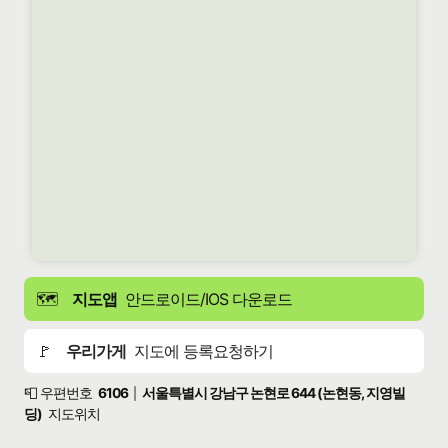
🗺️
지도앱
안드로이드/IOS 다운로드
🚩
우리가게
지도에 등록요청하기
📮 우편번호
6106
서울특별시 강남구 논현로 644 (논현동, 지영빌
|
딩)
지도위치