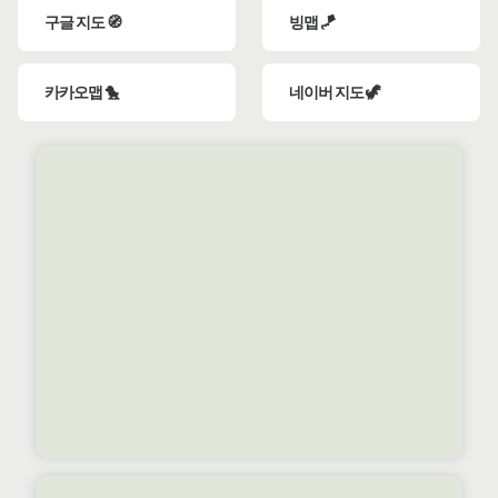
구글 지도 🧭
빙맵 🪁
카카오맵 🐤
네이버 지도 🦖