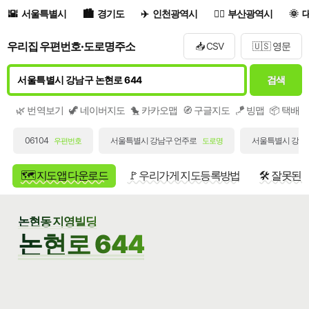
서울특별시
경기도
인천광역시
부산광역시
우리집 우편번호·도로명주소
📥 CSV
🇺🇸 영문
검색
🌿 번역보기
🦖 네이버지도
🐤 카카오맵
🧭 구글지도
🪁 빙맵
📦 택배
06104
서울특별시 강남구 언주로
서울특별시 강남구
우편번호
도로명
🗺️ 지도앱 다운로드
🚩 우리가게 지도등록방법
🛠️ 잘못된
논현동 지영빌딩
논현로 644