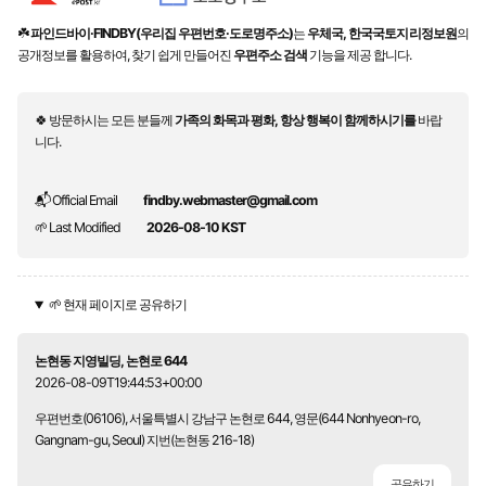
☘️
파인드바이·FINDBY(우리집 우편번호·도로명주소)
는
우체국, 한국국토지리정보원
의
공개정보를 활용하여, 찾기 쉽게 만들어진
우편주소 검색
기능을 제공 합니다.
🍀 방문하시는 모든 분들께
가족의 화목과 평화, 항상 행복이 함께하시기를
바랍
니다.
📬 Official Email
findby.webmaster@gmail.com
🌱 Last Modified
2026-08-10 KST
🌱 현재 페이지로 공유하기
논현동 지영빌딩, 논현로 644
2026-08-09T19:44:53+00:00
우편번호(06106), 서울특별시 강남구 논현로 644, 영문(644 Nonhyeon-ro,
Gangnam-gu, Seoul) 지번(논현동 216-18)
공유하기