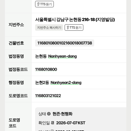
👂 TTS 듣기
서울특별시 강남구 논현동 216-18 (지영빌딩)
지번주소
지번주소 복사하기
👂 TTS 듣기
건물번호
1168010800102160018007738
법정동명
논현동
Nonhyeon-dong
법정동코드
1168010800
행정동명
논현2동
Nonhyeon2-dong
도로명코드
116803121022
상태 🟢
현존·현행화
도로명
확인일 📆
2026-07-07 KST
코드