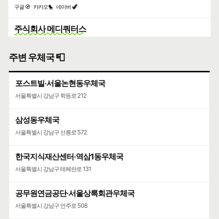
구글 🧭
카카오🐤
네이버 🦖
주식회사 메디쿼터스
유통전문판매업
주변 우체국 📮
지영빌딩 지상 2층 3층 논현동
🍀인허가일
2017-09-15
🌳
계속사업자
포스트빌·서울논현동우체국
구글 🧭
카카오🐤
네이버 🦖
서울특별시 강남구 학동로 212
(주)메디쿼터스
축산물유통전문판매업
삼성동우체국
서울특별시 강남구 선릉로 572
지영빌딩 2 3층 논현동
🍀인허가일
2019-03-08
🌳
계속사업자
한국지식재산센터·역삼1동우체국
구글 🧭
카카오🐤
네이버 🦖
서울특별시 강남구 테헤란로 131
공무원연금공단·서울상록회관우체국
서울특별시 강남구 언주로 508