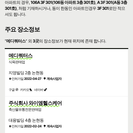
아파트의 경우,
106A 3F 301(106동 아파트 3층 301호)
,
A 3F 301(A동 3층
301호)
, 처럼 기재하시거나, 동이 한동인 아파트인경우
3F 301
로만 적으
셔도 됩니다.
주요 장소정보
"
메디쿼터스
" 외
3곳
의 장소정보가 현재 위치에 존재 합니다.
메디쿼터스
식육판매업
지영빌딩 2층 논현동
🍀인허가일
2022-04-27
🌳
계속사업자
구글 🧭
카카오🐤
네이버 🦖
주식회사 와이엠헬스케어
축산물유통전문판매업
대용빌딩 4층 논현동
🍀인허가일
2022-02-24
🌳
계속사업자