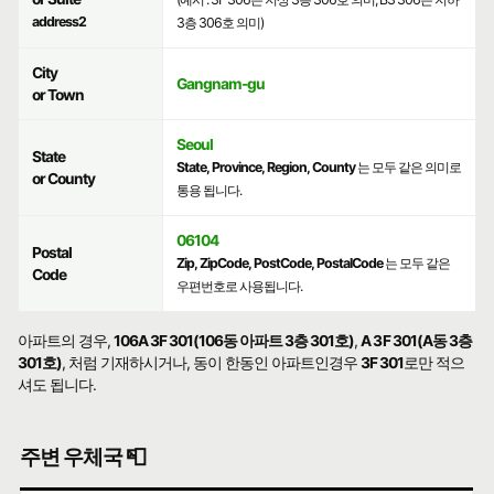
address2
3층 306호 의미)
City
Gangnam-gu
or Town
Seoul
State
State, Province, Region, County
는 모두 같은 의미로
or County
통용 됩니다.
06104
Postal
Zip, ZipCode, PostCode, PostalCode
는 모두 같은
Code
우편번호로 사용됩니다.
아파트의 경우,
106A 3F 301(106동 아파트 3층 301호)
,
A 3F 301(A동 3층
301호)
, 처럼 기재하시거나, 동이 한동인 아파트인경우
3F 301
로만 적으
셔도 됩니다.
주변 우체국 📮