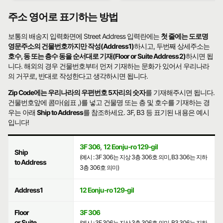
주소 영어로 표기하는 방법
보통의 배송지 입력화면에 Street Address 입력란에는
첫 줄에는 도로명
영문주소의 건물번호까지만 작성(Address1)
하시고, 두번째 상세주소는
호수, 동 또는 층수 동을 순서대로 기재(Floor or Suite Address2)
하시면 됩
니다. 해외의 경우 건물번호부터 먼저 기재하는 문화가 있어서 우리나라
의 거꾸로, 반대로 작성한다고 생각하시면 됩니다.
Zip Code에는 우리나라의 우편번호 5자리의 숫자
를 기재해주시면 됩니다.
건물번호앞에 콤마(쉼표 ,)를 넣고 건물명 또는 층 및 호수를 기재하는 경
우는 아래
Ship to Address
를 참조하세요. 3F, B3 등 표기된 내용은 예시
입니다!
3F 306
,
12 Eonju-ro 129-gil
Ship
(예시 : 3F 306는 지상 3층 306호 의미, B3 306는 지하
to Address
3층 306호 의미)
Address1
12 Eonju-ro 129-gil
Floor
3F 306
or Suite
(예시 : 3F 306는 지상 3층 306호 의미, B3 306는 지하