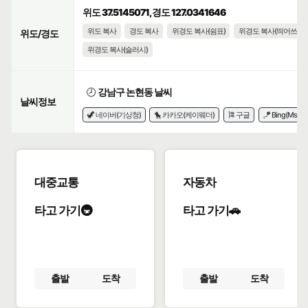
위도 37.5145071, 경도 127.0341646
위도 복사
경도 복사
위경도 복사(쉼표)
위경도 복사(띄어쓰기)
위도/경도
위경도 복사(슬러시)
🕗
강남구 논현동 날씨
날씨정보
🦖 네이버(기상청)
🐤 카카오(케이웨더)
🎏 구글
🪁 Bing(Msn)
대중교통
자동차
타고 가기🚇
타고 가기🚗
출발
도착
출발
도착