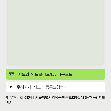
🗺️
지도앱
안드로이드/IOS 다운로드
🚩
우리가게
지도에 등록요청하기
📮 우편번호
6104
서울특별시 강남구 언주로129길 12 (논현동)
지도
|
위치