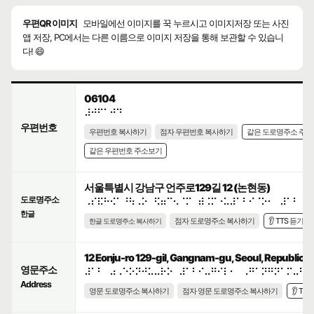
우편QR 이미지
모바일에선 이미지를 꾹 누르시고 이미지저장 또는 사진
앱 저장, PC에서는 다른 이름으로 이미지 저장을 통해 보관할 수 있습니
다! 😄
06104
⠼⠚⠋⠁⠚⠙
우편번호
우편번호 복사하기
점자 우편번호 복사하기
같은 도로명주소 주
같은 우편번호 주소보기
서울특별시 강남구 언주로129길 12 (논현동)
도로명주소
⠠⠎⠯⠓⠪⠁⠘⠳⠠⠕⠀⠫⠶⠉⠢⠈⠍⠀⠾⠨⠍⠐⠥⠼⠁⠃⠊⠈⠕⠂⠀⠼⠁⠃
한글
점자 도로명주소 복사하기
👂 TTS 듣기
한글 도로명주소 복사하기
12 Eonju-ro 129-gil, Gangnam-gu, Seoul, Republic o
영문주소
⠼⠁⠃⠀⠴⠠⠑⠕⠝⠚⠥⠤⠗⠕⠀⠼⠁⠃⠊⠤⠛⠊⠇⠂⠀⠠⠛⠁⠝⠛⠝⠁⠍⠤⠛⠥
Address
영문 도로명주소 복사하기
점자 영문 도로명주소 복사하기
👂 TT