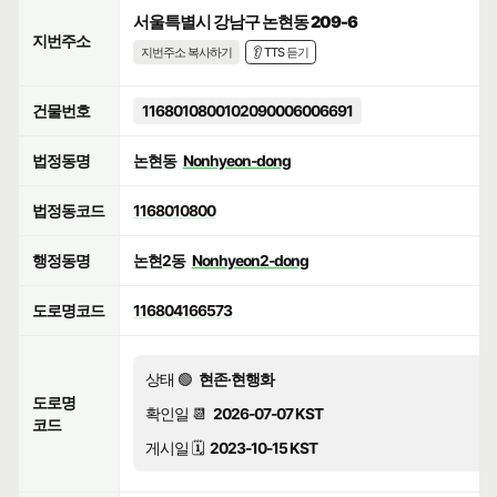
서울특별시 강남구 논현동 209-6
지번주소
지번주소 복사하기
👂 TTS 듣기
건물번호
1168010800102090006006691
법정동명
논현동
Nonhyeon-dong
법정동코드
1168010800
행정동명
논현2동
Nonhyeon2-dong
도로명코드
116804166573
상태 🟢
현존·현행화
도로명
확인일 📆
2026-07-07 KST
코드
게시일 🗓️
2023-10-15 KST