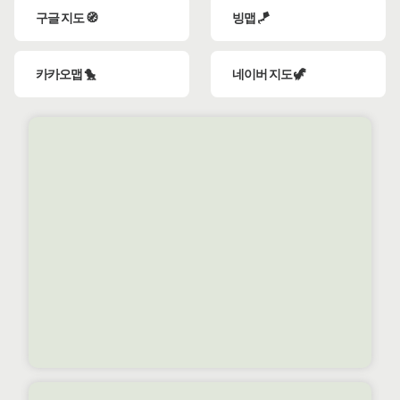
구글 지도 🧭
빙맵 🪁
카카오맵 🐤
네이버 지도 🦖