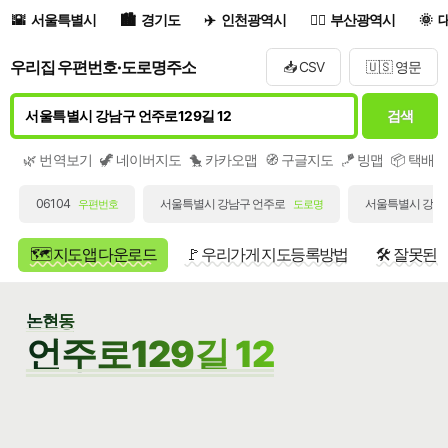
서울특별시
경기도
인천광역시
부산광역시
우리집 우편번호·도로명주소
📥 CSV
🇺🇸 영문
검색
🌿 번역보기
🦖 네이버지도
🐤 카카오맵
🧭 구글지도
🪁 빙맵
📦 택배
06104
서울특별시 강남구 언주로
서울특별시 강남구
우편번호
도로명
🗺️ 지도앱 다운로드
🚩 우리가게 지도등록방법
🛠️ 잘못된
논현동
언주로129길 12