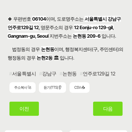
🍀 우편번호
06104
이며, 도로명주소는
서울특별시 강남구
언주로129길 12
, 영문주소의 경우
12 Eonju-ro 129-gil,
Gangnam-gu, Seoul
지번주소는
논현동 209-6
입니다.
법정동의 경우
논현동
이며, 행정복지센터(구, 주민센터)의
행정동의 경우
논현2동
🏛️ 입니다.
서울특별시
강남구
논현동
언주로129길 12
주소복사 🚀
듣기(TTS) 👂
CSV 📥
이전
다음