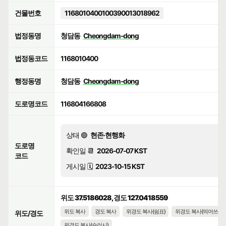
건물번호
1168010400100390013018962
법정동명
청담동
Cheongdam-dong
법정동코드
1168010400
행정동명
청담동
Cheongdam-dong
도로명코드
116804166808
상태 🟢
현존·현행화
도로명
확인일 📆
2026-07-07 KST
코드
게시일 🗓️
2023-10-15 KST
위도 37.5186028, 경도 127.0418559
위도 복사
경도 복사
위경도 복사(쉼표)
위경도 복사(띄어쓰기)
위도/경도
위경도 복사(슬러시)