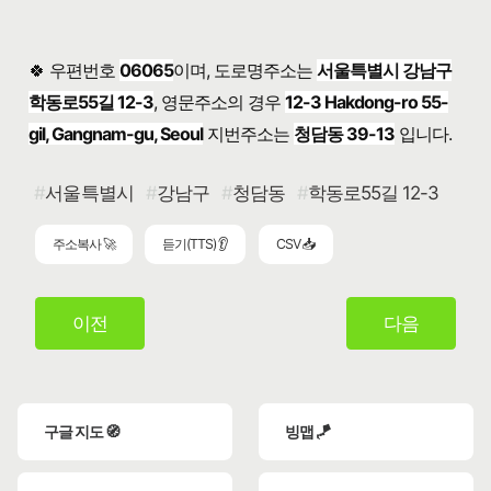
🍀 우편번호
06065
이며, 도로명주소는
서울특별시 강남구
학동로55길 12-3
, 영문주소의 경우
12-3 Hakdong-ro 55-
gil, Gangnam-gu, Seoul
지번주소는
청담동 39-13
입니다.
서울특별시
강남구
청담동
학동로55길 12-3
주소복사 🚀
듣기(TTS) 👂
CSV 📥
이전
다음
구글 지도 🧭
빙맵 🪁