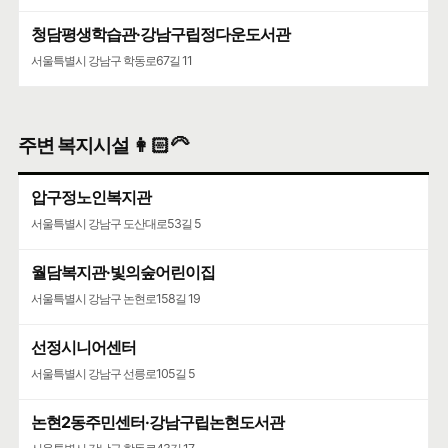
청담평생학습관·강남구립정다운도서관
서울특별시 강남구 학동로67길 11
주변 복지시설 👩🏻‍🦳
압구정노인복지관
서울특별시 강남구 도산대로53길 5
월담복지관·빛의숲어린이집
서울특별시 강남구 논현로158길 19
선정시니어센터
서울특별시 강남구 선릉로105길 5
논현2동주민센터·강남구립논현도서관