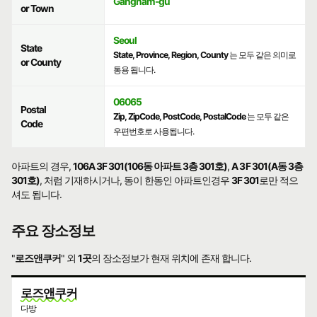
Gangnam-gu
or Town
Seoul
State
State, Province, Region, County
는 모두 같은 의미로
or County
통용 됩니다.
06065
Postal
Zip, ZipCode, PostCode, PostalCode
는 모두 같은
Code
우편번호로 사용됩니다.
아파트의 경우,
106A 3F 301(106동 아파트 3층 301호)
,
A 3F 301(A동 3층
301호)
, 처럼 기재하시거나, 동이 한동인 아파트인경우
3F 301
로만 적으
셔도 됩니다.
주요 장소정보
"
로즈앤쿠커
" 외
1곳
의 장소정보가 현재 위치에 존재 합니다.
로즈앤쿠커
다방