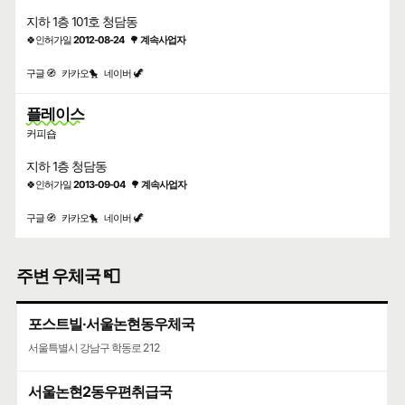
지하 1층 101호 청담동
🍀인허가일
2012-08-24
🌳
계속사업자
구글 🧭
카카오🐤
네이버 🦖
플레이스
커피숍
지하 1층 청담동
🍀인허가일
2013-09-04
🌳
계속사업자
구글 🧭
카카오🐤
네이버 🦖
주변 우체국 📮
포스트빌·서울논현동우체국
서울특별시 강남구 학동로 212
서울논현2동우편취급국