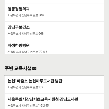
영동정형외과
서울특별시 강남구 학동로 309
강남구보건소
서울특별시 강남구 선릉로 668
자생한방병원
서울특별시 강남구 언주로170길 5
우리들병원
주변 교육시설 📖
서울특별시 강남구 학동로 445
논현1파출소·논현마루도서관 별관
청담병원
서울특별시 강남구 학동로 169
서울특별시 강남구 삼성로147길 46
서울특별시강남서초교육지원청·강남도서관
서울특별시 강남구 선릉로116길 45