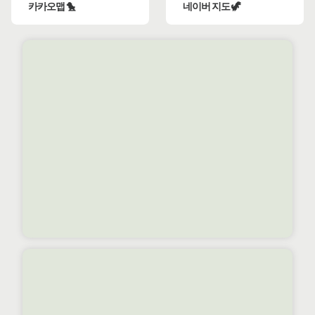
카카오맵 🐤
네이버 지도 🦖