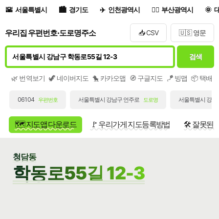
서울특별시
경기도
인천광역시
부산광역시
우리집 우편번호·도로명주소
📥 CSV
🇺🇸 영문
검색
🌿 번역보기
🦖 네이버지도
🐤 카카오맵
🧭 구글지도
🪁 빙맵
📦 택배
06104
서울특별시 강남구 언주로
서울특별시 강남구
우편번호
도로명
🗺️ 지도앱 다운로드
🚩 우리가게 지도등록방법
🛠️ 잘못된
청담동
학동로55길 12-3