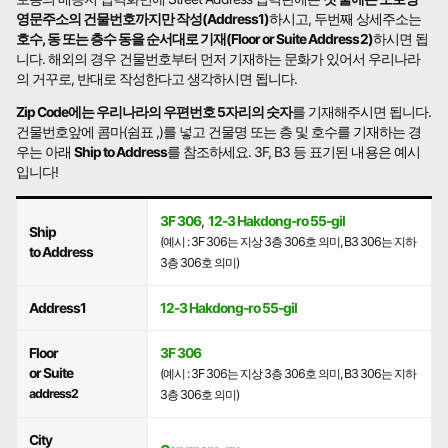
영문주소의 건물번호까지만 작성(Address1)
하시고, 두번째 상세주소는
호수, 동 또는 층수 동을 순서대로 기재(Floor or Suite Address2)
하시면 됩
니다. 해외의 경우 건물번호부터 먼저 기재하는 문화가 있어서 우리나라
의 거꾸로, 반대로 작성한다고 생각하시면 됩니다.
Zip Code에는 우리나라의 우편번호 5자리의 숫자
를 기재해주시면 됩니다.
건물번호앞에 콤마(쉼표 ,)를 넣고 건물명 또는 층 및 호수를 기재하는 경
우는 아래
Ship to Address
를 참조하세요. 3F, B3 등 표기된 내용은 예시
입니다!
3F 306
,
12-3 Hakdong-ro 55-gil
Ship
(예시 : 3F 306는 지상 3층 306호 의미, B3 306는 지하
to Address
3층 306호 의미)
Address1
12-3 Hakdong-ro 55-gil
Floor
3F 306
or Suite
(예시 : 3F 306는 지상 3층 306호 의미, B3 306는 지하
address2
3층 306호 의미)
City