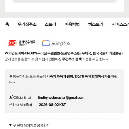
홈
우리집주소
스토리
이용방법
히스토리
서비스소
☘️
파인드바이·FINDBY(우리집 우편번호·도로명주소)
는
우체국, 한국국토지리정보원
의
공개정보를 활용하여, 찾기 쉽게 만들어진
우편주소 검색
기능을 제공 합니다.
🍀 방문하시는 모든 분들께
가족의 화목과 평화, 항상 행복이 함께하시기를
바랍
니다.
📬 Official Email
findby.webmaster@gmail.com
🌱 Last Modified
2026-08-02 KST
🌱 현재 페이지로 공유하기