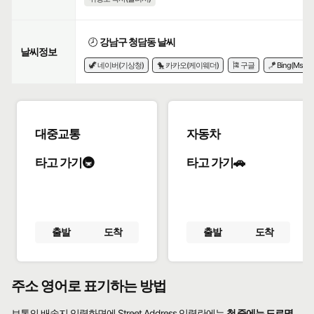
🕗
강남구 청담동 날씨
날씨정보
🦖 네이버(기상청)
🐤 카카오(케이웨더)
🎏 구글
🪁 Bing(Msn)
대중교통
자동차
타고 가기🚇
타고 가기🚗
출발
도착
출발
도착
주소 영어로 표기하는 방법
보통의 배송지 입력화면에 Street Address 입력란에는
첫 줄에는 도로명