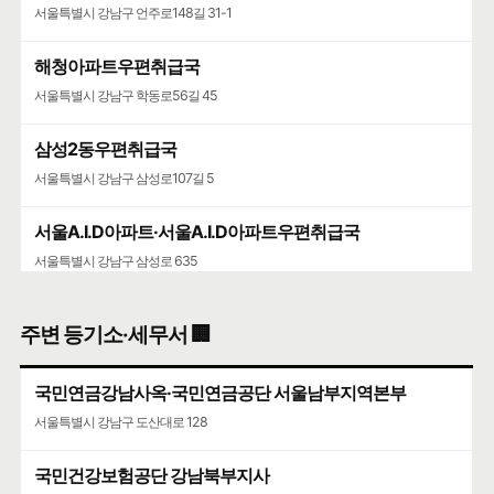
서울특별시 강남구 언주로148길 31-1
해청아파트우편취급국
서울특별시 강남구 학동로56길 45
삼성2동우편취급국
서울특별시 강남구 삼성로107길 5
서울A.I.D아파트·서울A.I.D아파트우편취급국
서울특별시 강남구 삼성로 635
삼성동우체국
주변 등기소·세무서 🏢
서울특별시 강남구 선릉로 572
국민연금강남사옥·국민연금공단 서울남부지역본부
서울특별시 강남구 도산대로 128
국민건강보험공단 강남북부지사