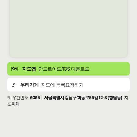
🗺️
지도앱
안드로이드/IOS 다운로드
🚩
우리가게
지도에 등록요청하기
📮 우편번호
6065
서울특별시 강남구 학동로55길 12-3 (청담동)
지
|
도위치