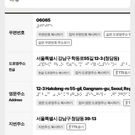
06065
⠼⠚⠋⠚⠋⠑
우편번호
우편번호 복사하기
점자 우편번호 복사하기
같은 도로명주소 주
같은 우편번호 주소보기
서울특별시 강남구 학동로55길 12-3 (청담동)
도로명주소
⠠⠎⠯⠓⠪⠁⠘⠳⠠⠕⠀⠫⠶⠉⠢⠈⠍⠀⠚⠁⠊⠿⠐⠥⠼⠑⠑⠈⠕⠂⠀⠼⠁⠃⠤⠉
한글
점자 도로명주소 복사하기
👂 TTS 듣기
한글 도로명주소 복사하기
12-3 Hakdong-ro 55-gil, Gangnam-gu, Seoul, Republ
영문주소
⠼⠁⠃⠤⠉⠀⠴⠠⠓⠁⠅⠙⠰⠛⠤⠗⠕⠀⠼⠑⠑⠤⠛⠊⠇⠂⠀⠠⠛⠁⠝⠛⠝⠁⠍⠤
Address
영문 도로명주소 복사하기
점자 영문 도로명주소 복사하기
👂 TT
서울특별시 강남구 청담동 39-13
지번주소
지번주소 복사하기
👂 TTS 듣기