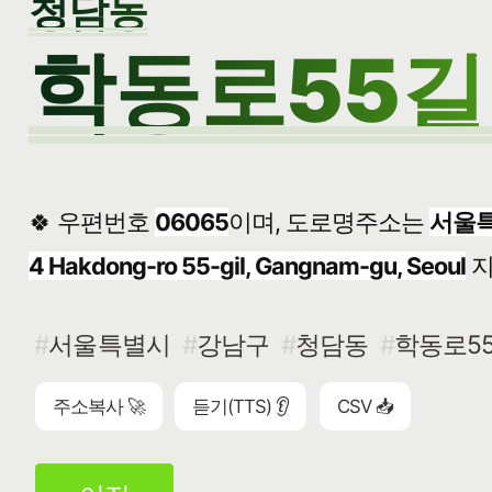
청담동
학동로55길 
🍀 우편번호
06065
이며, 도로명주소는
서울특
4 Hakdong-ro 55-gil, Gangnam-gu, Seoul
지
서울특별시
강남구
청담동
학동로55
주소복사 🚀
듣기(TTS) 👂
CSV 📥