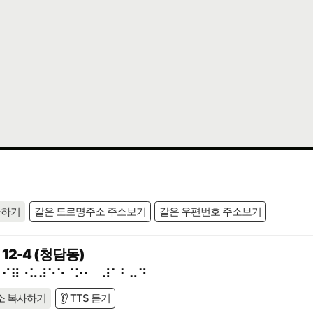
사하기
같은 도로명주소 주소보기
같은 우편번호 주소보기
2-4 (청담동)
⠁⠊⠿⠐⠥⠼⠑⠑⠈⠕⠂⠀⠼⠁⠃⠤⠙
소 복사하기
👂 TTS 듣기