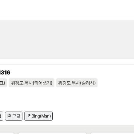
1316
표)
위경도 복사(띄어쓰기)
위경도 복사(슬러시)
)
🎏 구글
🪁 Bing(Msn)