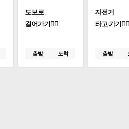
도보로
자전거
걸어가기🚶‍♂️
타고 가기🚴‍♀
출발
도착
출발