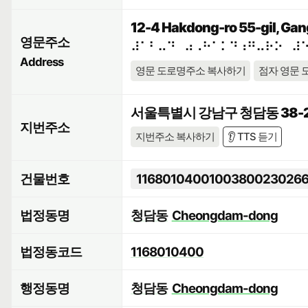
12-4 Hakdong-ro 55-gil, Gan
영문주소
⠼⠁⠃⠤⠙⠀⠴⠠⠓⠁⠅⠙⠰⠛⠤⠗⠕⠀⠼
Address
영문 도로명주소 복사하기
점자 영문 
서울특별시 강남구 청담동 38-
지번주소
지번주소 복사하기
👂 TTS 듣기
건물번호
1168010400100380023026
법정동명
청담동
Cheongdam-dong
법정동코드
1168010400
행정동명
청담동
Cheongdam-dong