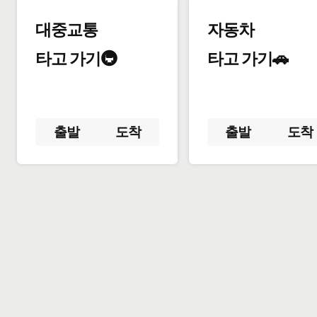
대중교통
자동차
타고 가기🚇
타고 가기🚗
출발
도착
출발
도착