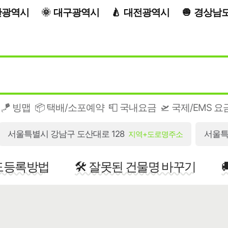
산광역시
대구광역시
대전광역시
경상남
🪁 빙맵
📦 택배/소포예약
📮 국내요금
🛫 국제/EMS 요
서울특별시 강남구 도산대로 128
서울특
지역+도로명주소
지도등록방법
🛠️ 잘못된 건물명 바꾸기