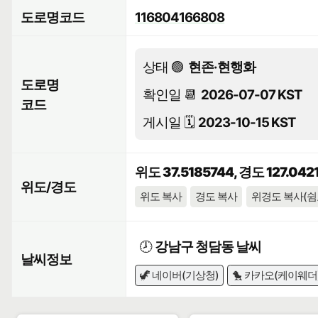
도로명코드
116804166808
상태 🟢
현존·현행화
도로명
확인일 📆
2026-07-07 KST
코드
게시일 🗓️
2023-10-15 KST
위도 37.5185744, 경도 127.042
위도/경도
위도 복사
경도 복사
위경도 복사(쉼
🕗
강남구 청담동 날씨
날씨정보
🦖 네이버(기상청)
🐤 카카오(케이웨더