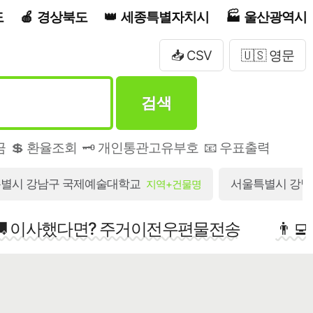
도
경상북도
세종특별자치시
울산광역시
📥 CSV
🇺🇸 영문
검색
금
💲 환율조회
🗝️ 개인통관고유부호
📧 우표출력
별시 강남구 국제예술대학교
서울특별시 강남구
지역+건물명
🚚 이사했다면? 주거이전우편물전송
👨‍