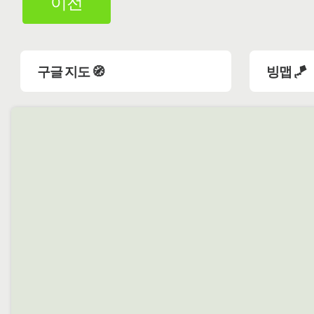
이전
구글 지도 🧭
빙맵 🪁