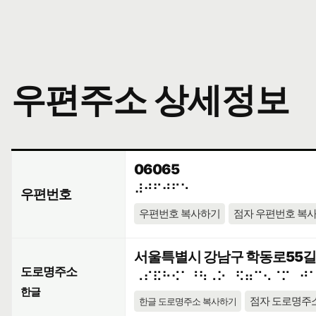
우편주소 상세정보
06065
⠼⠚⠋⠚⠋⠑
우편번호
우편번호 복사하기
점자 우편번호 복
서울특별시 강남구 학동로55길 1
도로명주소
⠠⠎⠯⠓⠪⠁⠘⠳⠠⠕⠀⠫⠶⠉⠢⠈⠍⠀⠚
한글
점자 도로명주
한글 도로명주소 복사하기