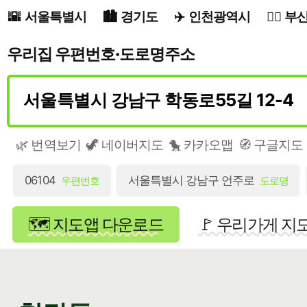
서울특별시
경기도
인천광역시
부
우리집 우편번호·도로명주소
🌿 번역보기
🦖 네이버지도
🐤 카카오맵
🧭 구글지도
06104
서울특별시 강남구 언주로
우편번호
도로명
🗺️ 지도앱 다운로드
🚩 우리가게 