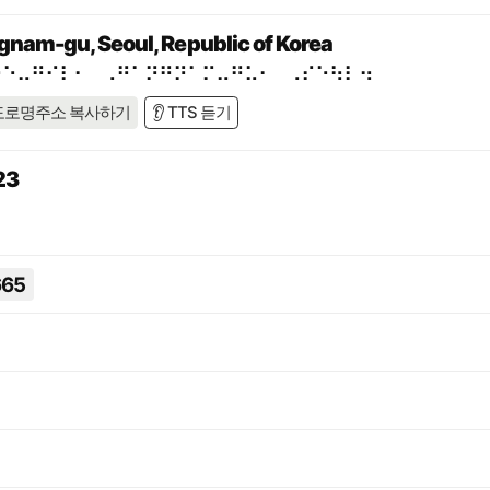
gnam-gu, Seoul, Republic of Korea
⠑⠑⠤⠛⠊⠇⠂⠀⠠⠛⠁⠝⠛⠝⠁⠍⠤⠛⠥⠂⠀⠠⠎⠑⠳⠇⠲
도로명주소 복사하기
👂 TTS 듣기
23
665