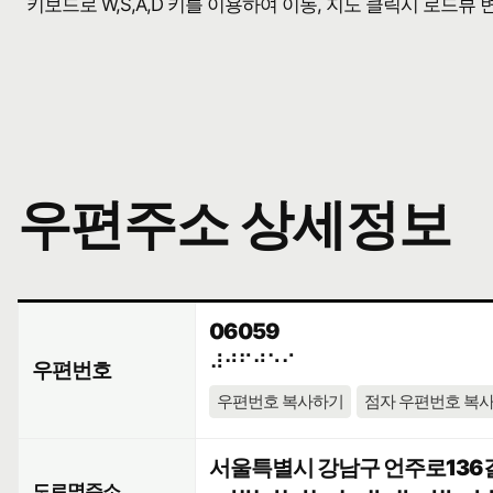
키보드로 W,S,A,D 키를 이용하여 이동, 지도 클릭시 로드뷰
우편주소 상세정보
06059
⠼⠚⠋⠚⠑⠊
우편번호
우편번호 복사하기
점자 우편번호 복
서울특별시 강남구 언주로136길 
도로명주소