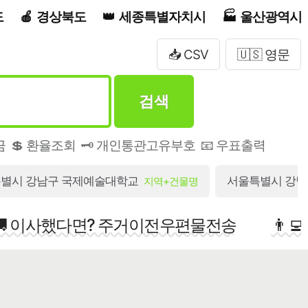
도
경상북도
세종특별자치시
울산광역시
📥 CSV
🇺🇸 영문
검색
금
💲 환율조회
🗝️ 개인통관고유부호
📧 우표출력
별시 강남구 국제예술대학교
서울특별시 강남구
지역+건물명
🚚 이사했다면? 주거이전우편물전송
👨‍