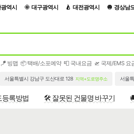
산광역시
대구광역시
대전광역시
경상남
🪁 빙맵
📦 택배/소포예약
📮 국내요금
🛫 국제/EMS 요
서울특별시 강남구 도산대로 128
서울특
지역+도로명주소
지도등록방법
🛠️ 잘못된 건물명 바꾸기