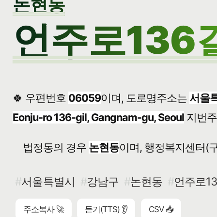
논현동
언주로136길
🍀 우편번호
06059
이며, 도로명주소는
서울특
Eonju-ro 136-gil, Gangnam-gu, Seoul
지번
법정동의 경우
논현동
이며, 행정복지센터(구
서울특별시
강남구
논현동
언주로13
주소복사 🚀
듣기(TTS) 👂
CSV 📥