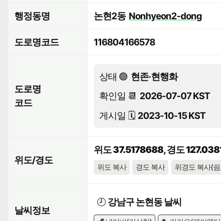
행정동명
논현2동
Nonhyeon2-dong
도로명코드
116804166578
상태 🟢
현존·현행화
도로명
확인일 📆
2026-07-07 KST
코드
게시일 🗓️
2023-10-15 KST
위도 37.5178688, 경도 127.038
위도/경도
위도 복사
경도 복사
위경도 복사(쉼
🕗
강남구 논현동 날씨
날씨정보