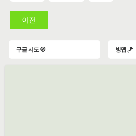
이전
구글 지도 🧭
빙맵 🪁