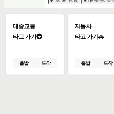
🦖 네이버(기상청)
🐤 카카오(케이웨더
대중교통
자동차
타고 가기🚇
타고 가기🚗
출발
도착
출발
도착