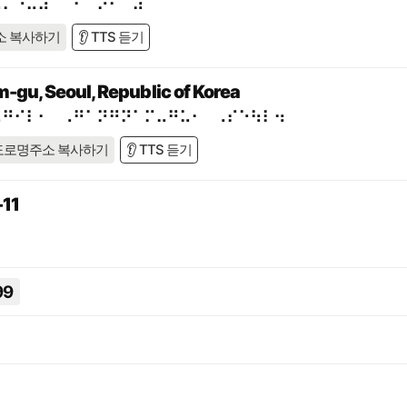
⠨⠍⠐⠥⠼⠁⠉⠋⠈⠕⠂⠀⠼⠉⠉
소 복사하기
👂 TTS 듣기
-gu, Seoul, Republic of Korea
⠤⠛⠊⠇⠂⠀⠠⠛⠁⠝⠛⠝⠁⠍⠤⠛⠥⠂⠀⠠⠎⠑⠳⠇⠲
도로명주소 복사하기
👂 TTS 듣기
11
99