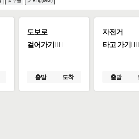
)
🎏 구글
🪁 Bing(Msn)
도보로
자전거
걸어가기🚶‍♂️
타고 가기🚴‍♀
출발
도착
출발