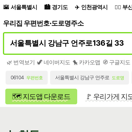
서울특별시
경기도
인천광역시
부
우리집 우편번호·도로명주소
🌿 번역보기
🦖 네이버지도
🐤 카카오맵
🧭 구글지도
06104
서울특별시 강남구 언주로
우편번호
도로명
🗺️ 지도앱 다운로드
🚩 우리가게 