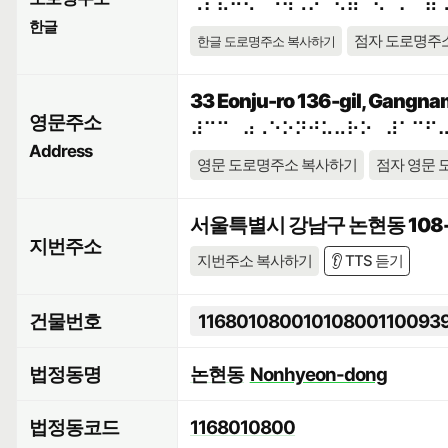
⠠⠎⠯⠓⠪⠁⠘⠳⠠⠕⠀⠫⠶⠉⠢⠈⠍⠀⠾
한글
점자 도로명주
한글 도로명주소 복사하기
33 Eonju-ro 136-gil, Gangnam
영문주소
⠼⠉⠉⠀⠴⠠⠑⠕⠝⠚⠥⠤⠗⠕⠀⠼⠁⠉⠋
Address
영문 도로명주소 복사하기
점자 영문 
서울특별시 강남구 논현동 108-
지번주소
지번주소 복사하기
👂 TTS 듣기
건물번호
11680108001010800110093
법정동명
논현동
Nonhyeon-dong
법정동코드
1168010800