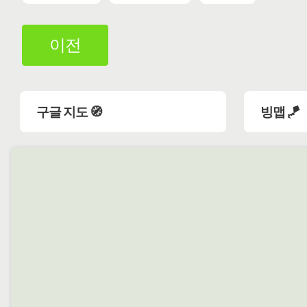
이전
구글 지도 🧭
빙맵 🪁