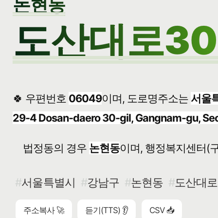
논현동
도산대로30길
🍀 우편번호
06049
이며, 도로명주소는
서울특
29-4 Dosan-daero 30-gil, Gangnam-gu, Se
법정동의 경우
논현동
이며, 행정복지센터(구
서울특별시
강남구
논현동
도산대로3
주소복사 🚀
듣기(TTS) 👂
CSV 📥