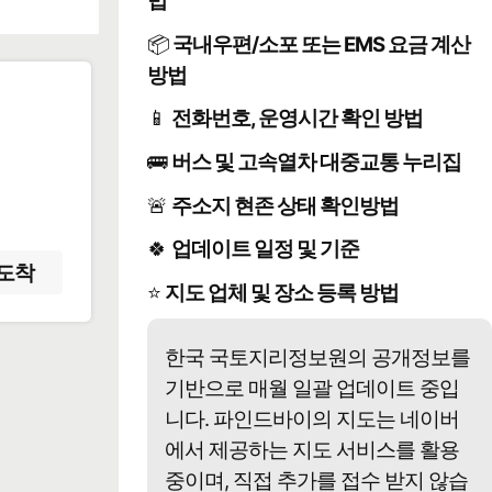
법
📦
국내우편/소포 또는 EMS 요금 계산
방법
📱
전화번호, 운영시간 확인 방법
️
🚌
버스 및 고속열차 대중교통 누리집
🚨
주소지 현존 상태 확인방법
🍀
업데이트 일정 및 기준
도착
⭐
지도 업체 및 장소 등록 방법
한국 국토지리정보원의 공개정보를
기반으로 매월 일괄 업데이트 중입
니다. 파인드바이의 지도는 네이버
에서 제공하는 지도 서비스를 활용
중이며, 직접 추가를 접수 받지 않습