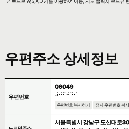
키보드로 W,S,A,D 키를 이용하여 이동, 지도 클릭시 로드뷰
우편주소 상세정보
06049
⠼⠚⠋⠚⠙⠊
우편번호
우편번호 복사하기
점자 우편번호 복
서울특별시 강남구 도산대로30길
도로명주소