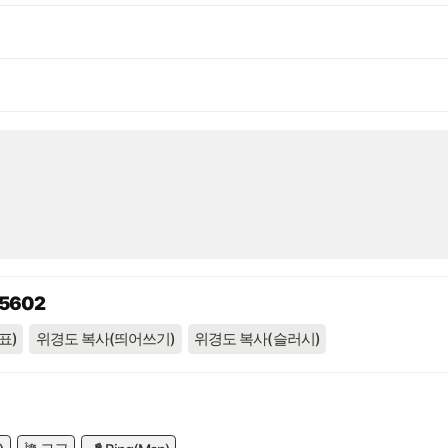
05602
표)
위경도 복사(띄어쓰기)
위경도 복사(슬러시)