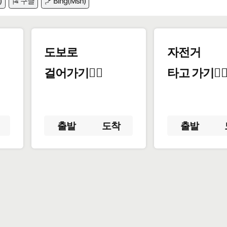
)
🎏 구글
🪁 Bing(Msn)
도보로
자전거
걸어가기🚶‍♂️
타고 가기🚴‍♀
출발
도착
출발