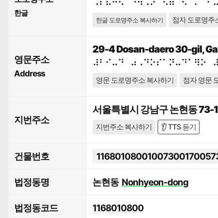
⠠⠎⠯⠓⠪⠁⠘⠳⠠⠕⠀⠫⠶⠉⠢⠈⠍⠀⠊
한글
점자 도로명주
한글 도로명주소 복사하기
29-4 Dosan-daero 30-gil, Ga
영문주소
⠼⠃⠊⠤⠙⠀⠴⠠⠙⠕⠎⠁⠝⠤⠙⠁⠻⠕⠀
Address
영문 도로명주소 복사하기
점자 영문 
서울특별시 강남구 논현동 73-1
지번주소
지번주소 복사하기
👂 TTS 듣기
건물번호
11680108001007300170057
법정동명
논현동
Nonhyeon-dong
법정동코드
1168010800