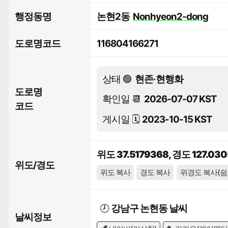
행정동명
논현2동
Nonhyeon2-dong
도로명코드
116804166271
상태 🟢
현존·현행화
도로명
확인일 📆
2026-07-07 KST
코드
게시일 🗓️
2023-10-15 KST
위도 37.5179368, 경도 127.03
위도/경도
위도 복사
경도 복사
위경도 복사(쉼
🕗
강남구 논현동 날씨
날씨정보