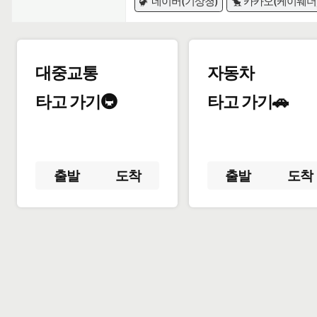
🦖 네이버(기상청)
🐤 카카오(케이웨더
대중교통
자동차
타고 가기🚇
타고 가기🚗
출발
도착
출발
도착