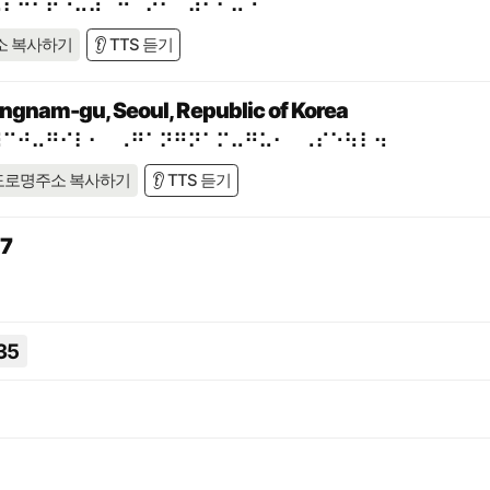
⠥⠇⠒⠊⠗⠐⠥⠼⠉⠚⠈⠕⠂⠀⠼⠃⠊⠤⠙
소 복사하기
👂 TTS 듣기
ngnam-gu, Seoul, Republic of Korea
⠼⠉⠚⠤⠛⠊⠇⠂⠀⠠⠛⠁⠝⠛⠝⠁⠍⠤⠛⠥⠂⠀⠠⠎⠑⠳⠇⠲
도로명주소 복사하기
👂 TTS 듣기
7
35