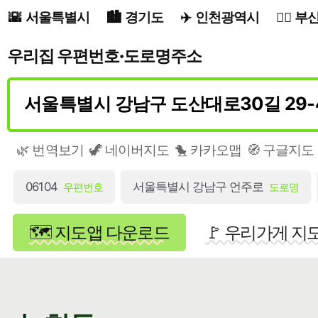
서울특별시
경기도
인천광역시
부
우리집 우편번호·도로명주소
🌿 번역보기
🦖 네이버지도
🐤 카카오맵
🧭 구글지도
06104
서울특별시 강남구 언주로
우편번호
도로명
🗺️ 지도앱 다운로드
🚩 우리가게 