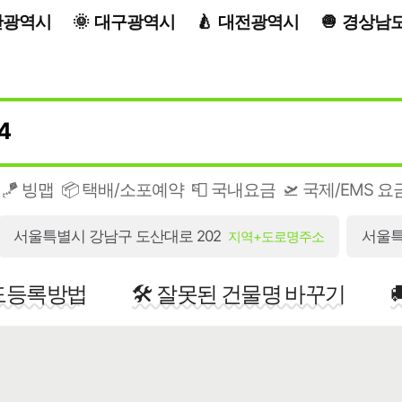
산광역시
대구광역시
대전광역시
경상남
🪁 빙맵
📦 택배/소포예약
📮 국내요금
🛫 국제/EMS 요
서울특별시 강남구 도산대로 202
서울특
지역+도로명주소
지도등록방법
🛠️ 잘못된 건물명 바꾸기