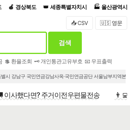
도
경상북도
세종특별자치시
울산광역시
📥 CSV
🇺🇸 영문
검색
금
💲 환율조회
🗝️ 개인통관고유부호
📧 우표출력
별시 강남구 국민연금강남사옥·국민연금공단 서울남부지역본
🚚 이사했다면? 주거이전우편물전송
👨‍