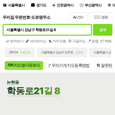
서울특별시
경기도
인천광역시
부산광역시
우리집 우편번호·도로명주소
📥 CSV
🇺🇸 영문
검색
🌿 번역보기
🦖 네이버지도
🐤 카카오맵
🧭 구글지도
🪁 빙맵
📦 택배
06104
서울특별시 강남구 언주로
서울특별시 강남구
우편번호
도로명
🗺️ 지도앱 다운로드
🚩 우리가게 지도등록방법
🛠️ 잘못된
논현동
학동로21길 8