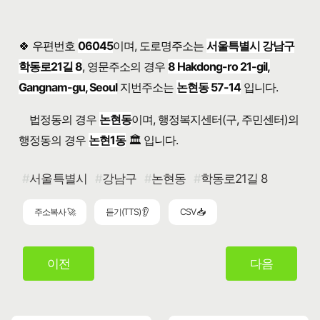
🍀 우편번호
06045
이며, 도로명주소는
서울특별시 강남구
학동로21길 8
, 영문주소의 경우
8 Hakdong-ro 21-gil,
Gangnam-gu, Seoul
지번주소는
논현동 57-14
입니다.
법정동의 경우
논현동
이며, 행정복지센터(구, 주민센터)의
행정동의 경우
논현1동
🏛️ 입니다.
서울특별시
강남구
논현동
학동로21길 8
주소복사 🚀
듣기(TTS) 👂
CSV 📥
이전
다음