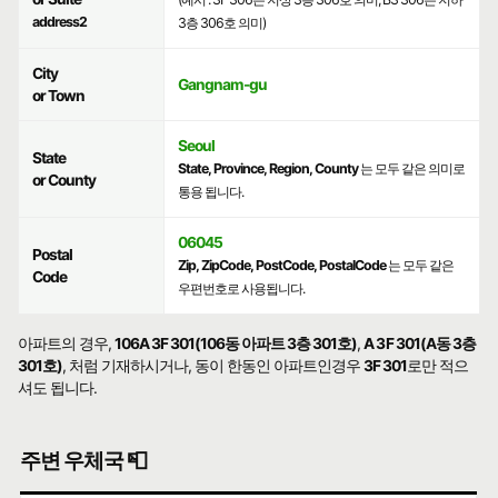
address2
3층 306호 의미)
City
Gangnam-gu
or Town
Seoul
State
State, Province, Region, County
는 모두 같은 의미로
or County
통용 됩니다.
06045
Postal
Zip, ZipCode, PostCode, PostalCode
는 모두 같은
Code
우편번호로 사용됩니다.
아파트의 경우,
106A 3F 301(106동 아파트 3층 301호)
,
A 3F 301(A동 3층
301호)
, 처럼 기재하시거나, 동이 한동인 아파트인경우
3F 301
로만 적으
셔도 됩니다.
주변 우체국 📮