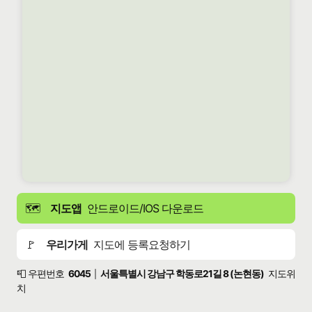
🗺️
지도앱
안드로이드/IOS 다운로드
🚩
우리가게
지도에 등록요청하기
📮 우편번호
6045
서울특별시 강남구 학동로21길 8 (논현동)
지도위
|
치