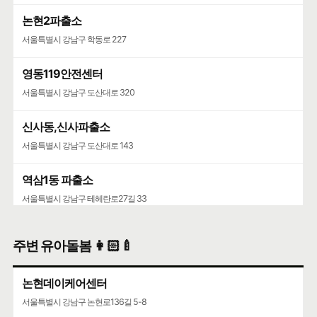
논현2파출소
서울특별시 강남구 학동로 227
영동119안전센터
서울특별시 강남구 도산대로 320
신사동,신사파출소
서울특별시 강남구 도산대로 143
역삼1동 파출소
서울특별시 강남구 테헤란로27길 33
도곡지구대
주변 유아돌봄 👩🏻‍🍼
서울특별시 강남구 언주로 426
논현데이케어센터
반포치안센터
서울특별시 강남구 논현로136길 5-8
서울특별시 서초구 주흥15길 41