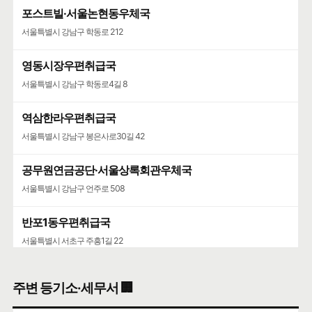
포스트빌·서울논현동우체국
서울특별시 강남구 학동로 212
영동시장우편취급국
서울특별시 강남구 학동로4길 8
역삼한라우편취급국
서울특별시 강남구 봉은사로30길 42
공무원연금공단·서울상록회관우체국
서울특별시 강남구 언주로 508
반포1동우편취급국
서울특별시 서초구 주흥1길 22
반포주공우편취급국
주변 등기소·세무서 🏢
서울특별시 서초구 서초중앙로 224