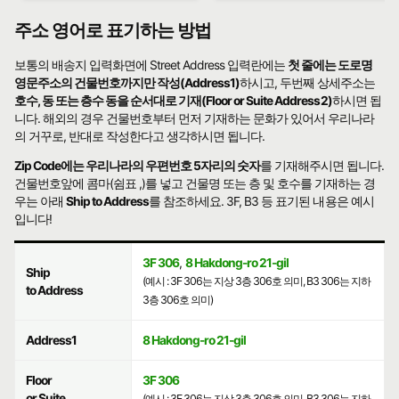
주소 영어로 표기하는 방법
보통의 배송지 입력화면에 Street Address 입력란에는
첫 줄에는 도로명
영문주소의 건물번호까지만 작성(Address1)
하시고, 두번째 상세주소는
호수, 동 또는 층수 동을 순서대로 기재(Floor or Suite Address2)
하시면 됩
니다. 해외의 경우 건물번호부터 먼저 기재하는 문화가 있어서 우리나라
의 거꾸로, 반대로 작성한다고 생각하시면 됩니다.
Zip Code에는 우리나라의 우편번호 5자리의 숫자
를 기재해주시면 됩니다.
건물번호앞에 콤마(쉼표 ,)를 넣고 건물명 또는 층 및 호수를 기재하는 경
우는 아래
Ship to Address
를 참조하세요. 3F, B3 등 표기된 내용은 예시
입니다!
3F 306
,
8 Hakdong-ro 21-gil
Ship
(예시 : 3F 306는 지상 3층 306호 의미, B3 306는 지하
to Address
3층 306호 의미)
Address1
8 Hakdong-ro 21-gil
Floor
3F 306
or Suite
(예시 : 3F 306는 지상 3층 306호 의미, B3 306는 지하