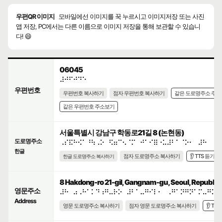
우편QR 이미지
모바일에선 이미지를 꾹 누르시고 이미지저장 또는 사진
앱 저장, PC에서는 다른 이름으로 이미지 저장을 통해 보관할 수 있습니
다! 😄
06045
⠼⠚⠋⠚⠙⠑
우편번호
우편번호 복사하기
점자 우편번호 복사하기
같은 도로명주소 주
같은 우편번호 주소보기
서울특별시 강남구 학동로21길 8 (논현동)
도로명주소
⠠⠎⠯⠓⠪⠁⠘⠳⠠⠕⠀⠫⠶⠉⠢⠈⠍⠀⠚⠁⠊⠿⠐⠥⠼⠃⠁⠈⠕⠂⠀⠼⠓
한글
점자 도로명주소 복사하기
👂 TTS 듣기
한글 도로명주소 복사하기
8 Hakdong-ro 21-gil, Gangnam-gu, Seoul, Republic 
영문주소
⠼⠓⠀⠴⠠⠓⠁⠅⠙⠰⠛⠤⠗⠕⠀⠼⠃⠁⠤⠛⠊⠇⠂⠀⠠⠛⠁⠝⠛⠝⠁⠍⠤⠛⠥⠂
Address
영문 도로명주소 복사하기
점자 영문 도로명주소 복사하기
👂 TT