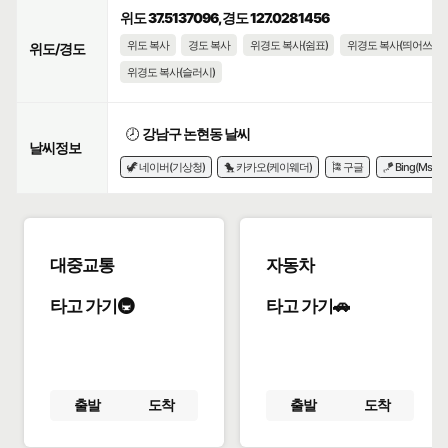
위도 37.5137096, 경도 127.0281456
위도 복사
경도 복사
위경도 복사(쉼표)
위경도 복사(띄어쓰기)
위도/경도
위경도 복사(슬러시)
🕗
강남구 논현동 날씨
날씨정보
🦖 네이버(기상청)
🐤 카카오(케이웨더)
🎏 구글
🪁 Bing(Msn)
대중교통
자동차
타고 가기🚇
타고 가기🚗
출발
도착
출발
도착