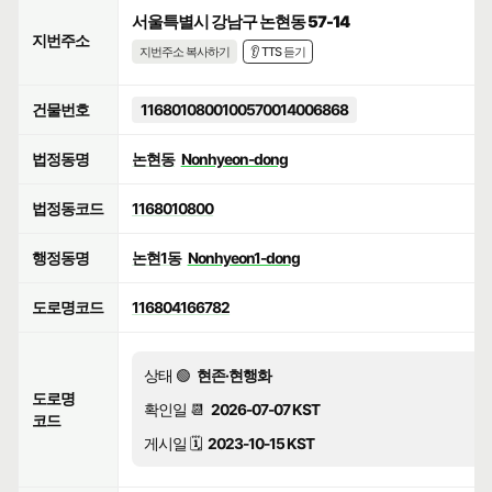
서울특별시 강남구 논현동 57-14
지번주소
지번주소 복사하기
👂 TTS 듣기
건물번호
1168010800100570014006868
법정동명
논현동
Nonhyeon-dong
법정동코드
1168010800
행정동명
논현1동
Nonhyeon1-dong
도로명코드
116804166782
상태 🟢
현존·현행화
도로명
확인일 📆
2026-07-07 KST
코드
게시일 🗓️
2023-10-15 KST