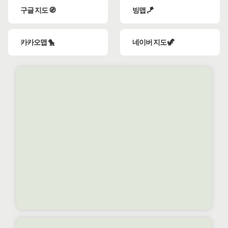
구글 지도 🧭
빙맵 🪁
카카오맵 🐤
네이버 지도 🦖