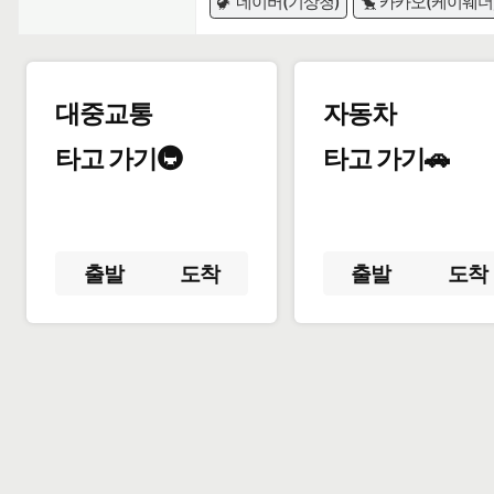
🦖 네이버(기상청)
🐤 카카오(케이웨더
대중교통
자동차
타고 가기🚇
타고 가기🚗
출발
도착
출발
도착