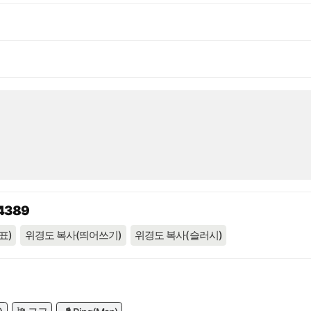
94389
표)
위경도 복사(띄어쓰기)
위경도 복사(슬러시)