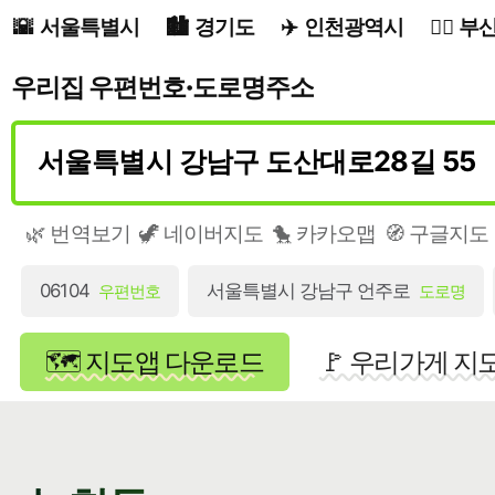
서울특별시
경기도
인천광역시
부
우리집 우편번호·도로명주소
🌿 번역보기
🦖 네이버지도
🐤 카카오맵
🧭 구글지도
06104
서울특별시 강남구 언주로
우편번호
도로명
🗺️ 지도앱 다운로드
🚩 우리가게 