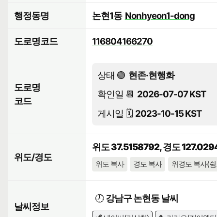
행정동명
논현1동
Nonhyeon1-dong
도로명코드
116804166270
상태 🟢
현존·현행화
도로명
확인일 📆
2026-07-07 KST
코드
게시일 🗓️
2023-10-15 KST
위도 37.5158792, 경도 127.02
위도/경도
위도 복사
경도 복사
위경도 복사(쉼
🕗
강남구 논현동 날씨
날씨정보