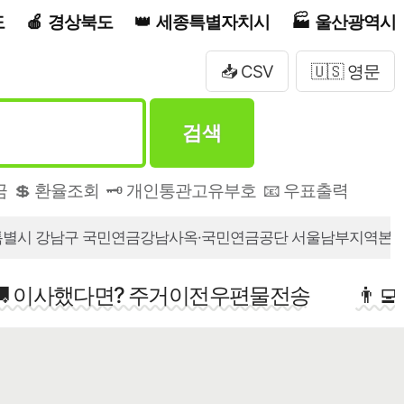
도
경상북도
세종특별자치시
울산광역시
📥 CSV
🇺🇸 영문
검색
금
💲 환율조회
🗝️ 개인통관고유부호
📧 우표출력
별시 강남구 국민연금강남사옥·국민연금공단 서울남부지역본
🚚 이사했다면? 주거이전우편물전송
👨‍