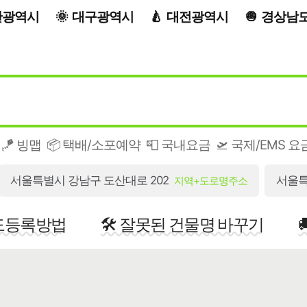
산광역시
대구광역시
대전광역시
경상남
🪁 빙맵
📦 택배/소포예약
📮 국내요금
🛫 국제/EMS 요
서울특별시 강남구 도산대로 202
서울특
지역+도로명주소
지도등록방법
🛠️ 잘못된 건물명 바꾸기