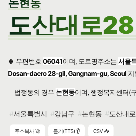
논현동
도산대로28
🍀 우편번호
06041
이며, 도로명주소는
서울특
Dosan-daero 28-gil, Gangnam-gu, Seoul
지
법정동의 경우
논현동
이며, 행정복지센터(구
서울특별시
강남구
논현동
도산대로2
주소복사 🚀
듣기(TTS) 👂
CSV 📥