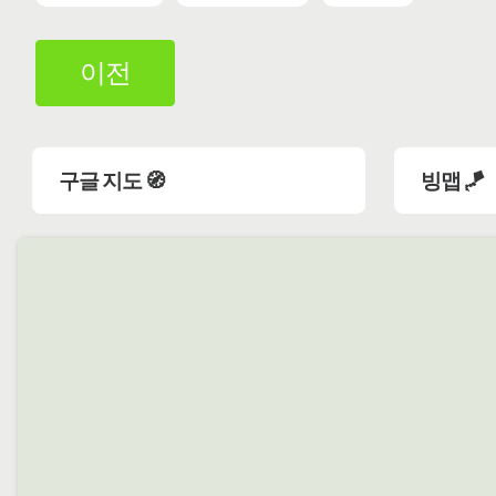
이전
구글 지도 🧭
빙맵 🪁