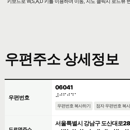
키보드로 W,S,A,D 키를 이용하여 이동, 지도 클릭시 로드뷰
우편주소 상세정보
06041
⠼⠚⠋⠚⠙⠁
우편번호
우편번호 복사하기
점자 우편번호 복
서울특별시 강남구 도산대로28길
도로명주소