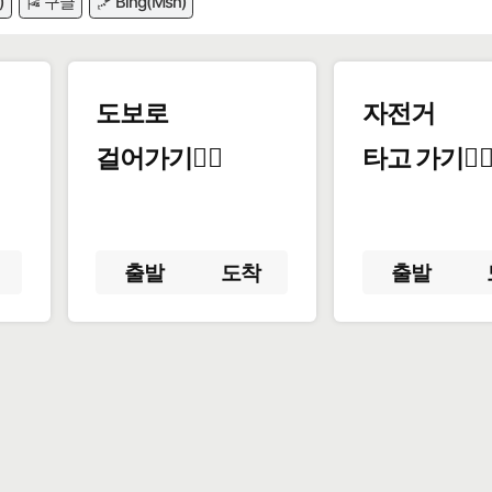
)
🎏 구글
🪁 Bing(Msn)
도보로
자전거
걸어가기🚶‍♂️
타고 가기🚴‍♀
출발
도착
출발