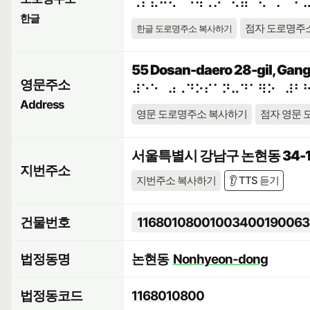
⠠⠎⠯⠓⠪⠁⠘⠳⠠⠕⠀⠫⠶⠉⠢⠈⠍⠀⠊
한글
점자 도로명주
한글 도로명주소 복사하기
55 Dosan-daero 28-gil, Gang
영문주소
⠼⠑⠑⠀⠴⠠⠙⠕⠎⠁⠝⠤⠙⠁⠻⠕⠀⠼⠃
Address
영문 도로명주소 복사하기
점자 영문 
서울특별시 강남구 논현동 34-
지번주소
지번주소 복사하기
👂 TTS 듣기
건물번호
11680108001003400190063
법정동명
논현동
Nonhyeon-dong
법정동코드
1168010800