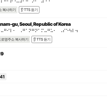
⠥⠇⠒⠊⠗⠐⠥⠼⠃⠓⠈⠕⠂⠀⠼⠑⠑
소 복사하기
👂 TTS 듣기
nam-gu, Seoul, Republic of Korea
⠓⠤⠛⠊⠇⠂⠀⠠⠛⠁⠝⠛⠝⠁⠍⠤⠛⠥⠂⠀⠠⠎⠑⠳⠇⠲
도로명주소 복사하기
👂 TTS 듣기
19
41