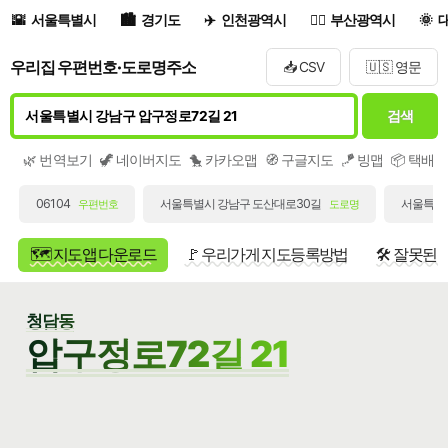
서울특별시
경기도
인천광역시
부산광역시
우리집 우편번호·도로명주소
📥 CSV
🇺🇸 영문
검색
🌿 번역보기
🦖 네이버지도
🐤 카카오맵
🧭 구글지도
🪁 빙맵
📦 택배
06104
서울특별시 강남구 도산대로30길
서울특별시
우편번호
도로명
🗺️ 지도앱 다운로드
🚩 우리가게 지도등록방법
🛠️ 잘못된
청담동
압구정로72길 21