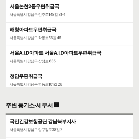
서울논현2동우편취급국
서울특별시 강남구 언주로148길 31-1
해청아파트우편취급국
서울특별시 강남구 학동로56길 45
서울A.I.D아파트·서울A.I.D아파트우편취급국
서울특별시 강남구 삼성로 635
청담우편취급국
서울특별시 강남구 학동로101길 26
청담청하우편취급국
주변 등기소·세무서 🏢
서울특별시 강남구 도산대로 507
국민건강보험공단 강남북부지사
서울특별시 강남구 압구정로38길 7