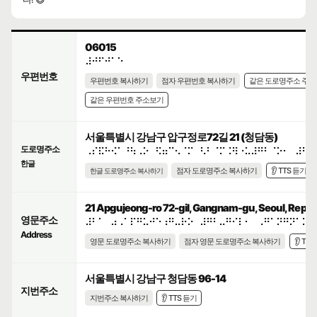
06015
⠼⠚⠋⠚⠁⠑
우편번호
우편번호 복사하기
점자 우편번호 복사하기
같은 도로명주소 주
같은 우편번호 주소보기
서울특별시 강남구 압구정로72길 21 (청담동)
도로명주소
⠠⠎⠯⠓⠪⠁⠘⠳⠠⠕⠀⠫⠶⠉⠢⠈⠍⠀⠣⠃⠈⠍⠨⠻⠐⠥⠼⠛⠃⠈⠕⠂⠀⠼⠃⠁
한글
점자 도로명주소 복사하기
👂 TTS 듣기
한글 도로명주소 복사하기
21 Apgujeong-ro 72-gil, Gangnam-gu, Seoul, Republ
영문주소
⠼⠃⠁⠀⠴⠠⠁⠏⠛⠥⠚⠑⠰⠛⠤⠗⠕⠀⠼⠛⠃⠤⠛⠊⠇⠂⠀⠠⠛⠁⠝⠛⠝⠁⠍⠤
Address
영문 도로명주소 복사하기
점자 영문 도로명주소 복사하기
👂 TT
서울특별시 강남구 청담동 96-14
지번주소
지번주소 복사하기
👂 TTS 듣기