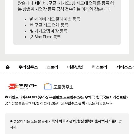
않습니다. 네이버, 구글, 카카오, 빙 지도에 업체를 등록 하
는 방법과 사업장 등록 공식 접수처는 아래와 같습니다.
🦖 네이버 지도 플레이스 등록
🧭 구글 지도 업체 등록
🐤 카카오맵 매장 등록
🪁 BIng Place 등록
홈
우리집주소
스토리
이용방법
히스토리
서비스소
☘️
파인드바이·FINDBY(우리집 우편번호·도로명주소)
는
우체국, 한국국토지리정보원
의
공개정보를 활용하여, 찾기 쉽게 만들어진
우편주소 검색
기능을 제공 합니다.
🍀 방문하시는 모든 분들께
가족의 화목과 평화, 항상 행복이 함께하시기를
바랍
니다.