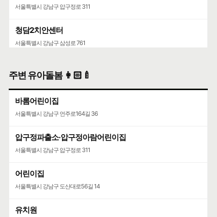
서울특별시 강남구 압구정로 311
청담2치안센터
서울특별시 강남구 삼성로 761
성수119안전센터
주변 유아돌봄 👩🏻‍🍼
서울특별시 성동구 뚝섬로 452
바롬어린이집
서울특별시 강남구 언주로164길 36
압구정파출소·압구정아람어린이집
서울특별시 강남구 압구정로 311
어린이집
서울특별시 강남구 도산대로56길 14
유치원