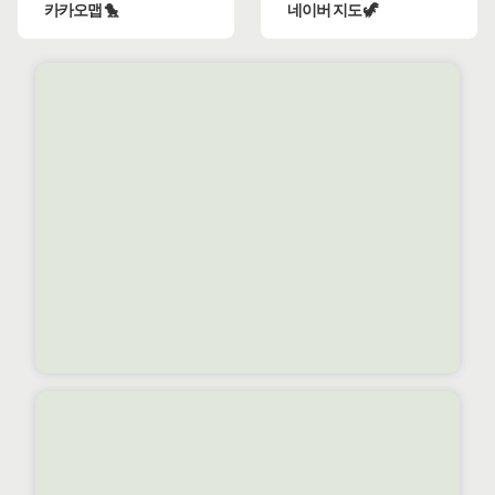
카카오맵 🐤
네이버 지도 🦖