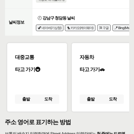
🕗
강남구 청담동 날씨
날씨정보
🦖 네이버(기상청)
🐤 카카오(케이웨더)
🎏 구글
🪁 Bing(Msn)
대중교통
자동차
타고 가기🚇
타고 가기🚗
출발
도착
출발
도착
주소 영어로 표기하는 방법
보통의 배송지 입력화면에 Street Address 입력란에는
첫 줄에는 도로명