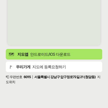
🗺️
지도앱
안드로이드/IOS 다운로드
🚩
우리가게
지도에 등록요청하기
📮 우편번호
6015
서울특별시 강남구 압구정로72길 21 (청담동)
지
|
도위치