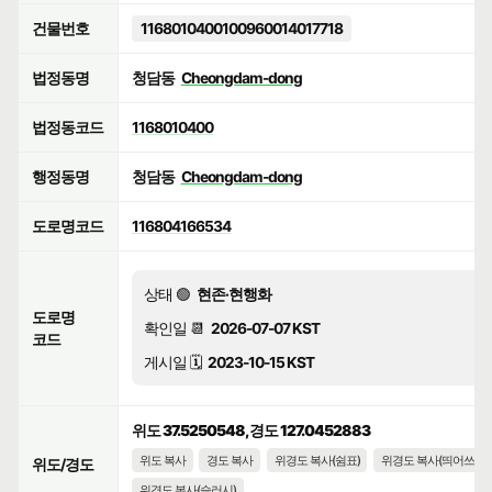
건물번호
1168010400100960014017718
법정동명
청담동
Cheongdam-dong
법정동코드
1168010400
행정동명
청담동
Cheongdam-dong
도로명코드
116804166534
상태 🟢
현존·현행화
도로명
확인일 📆
2026-07-07 KST
코드
게시일 🗓️
2023-10-15 KST
위도 37.5250548, 경도 127.0452883
위도 복사
경도 복사
위경도 복사(쉼표)
위경도 복사(띄어쓰기)
위도/경도
위경도 복사(슬러시)