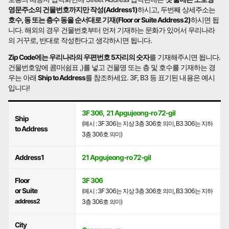
영문주소의 건물번호까지만 작성(Address1)
하시고, 두번째 상세주소는
호수, 동 또는 층수 동을 순서대로 기재(Floor or Suite Address2)
하시면 됩
니다. 해외의 경우 건물번호부터 먼저 기재하는 문화가 있어서 우리나라
의 거꾸로, 반대로 작성한다고 생각하시면 됩니다.
Zip Code에는 우리나라의 우편번호 5자리의 숫자
를 기재해주시면 됩니다.
건물번호앞에 콤마(쉼표 ,)를 넣고 건물명 또는 층 및 호수를 기재하는 경
우는 아래
Ship to Address
를 참조하세요. 3F, B3 등 표기된 내용은 예시
입니다!
3F 306
,
21 Apgujeong-ro 72-gil
Ship
(예시 : 3F 306는 지상 3층 306호 의미, B3 306는 지하
to Address
3층 306호 의미)
Address1
21 Apgujeong-ro 72-gil
Floor
3F 306
or Suite
(예시 : 3F 306는 지상 3층 306호 의미, B3 306는 지하
address2
3층 306호 의미)
City