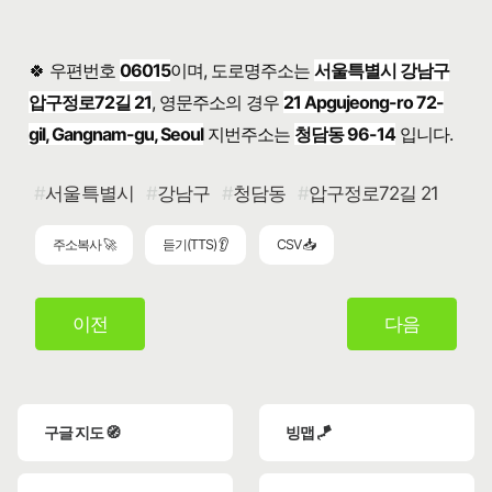
🍀 우편번호
06015
이며, 도로명주소는
서울특별시 강남구
압구정로72길 21
, 영문주소의 경우
21 Apgujeong-ro 72-
gil, Gangnam-gu, Seoul
지번주소는
청담동 96-14
입니다.
서울특별시
강남구
청담동
압구정로72길 21
주소복사 🚀
듣기(TTS) 👂
CSV 📥
이전
다음
구글 지도 🧭
빙맵 🪁