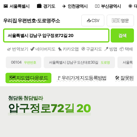
서울특별시
경기도
인천광역시
부산광역시
우리집 우편번호·도로명주소
📥 CSV
🇺🇸 영문
검색
🌿 번역보기
🦖 네이버지도
🐤 카카오맵
🧭 구글지도
🪁 빙맵
📦 택배
06104
서울특별시 강남구 도산대로30길
서울특별시
우편번호
도로명
🗺️ 지도앱 다운로드
🚩 우리가게 지도등록방법
🛠️ 잘못된
청담동 청담빌라
압구정로72길 20