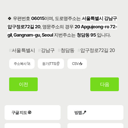
🍀 우편번호
06015
이며, 도로명주소는
서울특별시 강남구
압구정로72길 20
, 영문주소의 경우
20 Apgujeong-ro 72-
gil, Gangnam-gu, Seoul
지번주소는
청담동 95
입니다.
서울특별시
강남구
청담동
압구정로72길 20
주소복사 🚀
듣기(TTS) 👂
CSV 📥
이전
다음
구글 지도 🧭
빙맵 🪁