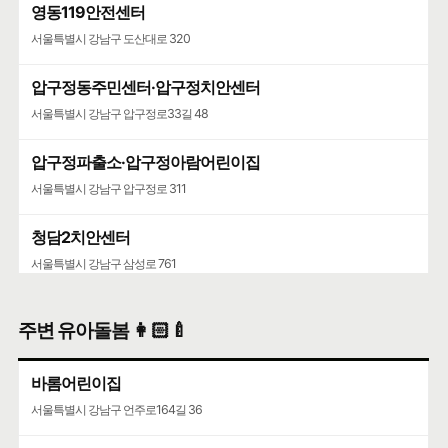
영동119안전센터
서울특별시 강남구 도산대로 320
압구정동주민센터·압구정치안센터
서울특별시 강남구 압구정로33길 48
압구정파출소·압구정아람어린이집
서울특별시 강남구 압구정로 311
청담2치안센터
서울특별시 강남구 삼성로 761
성수119안전센터
주변 유아돌봄 👩🏻‍🍼
서울특별시 성동구 뚝섬로 452
바롬어린이집
서울특별시 강남구 언주로164길 36