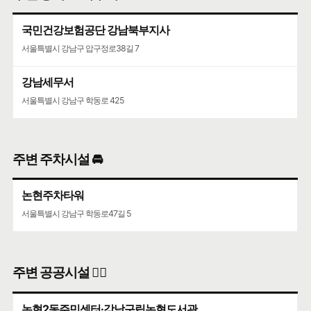
국민건강보험공단 강남북부지사
청담청하우편취급국
서울특별시 강남구 압구정로38길 7
서울특별시 강남구 도산대로 507
강남세무서
서울특별시 강남구 학동로 425
주변 주차시설 🚘
논현주차타워
서울특별시 강남구 학동로47길 5
주변 공공시설 👨‍✈️
논현2동주민센터·강남구립논현도서관