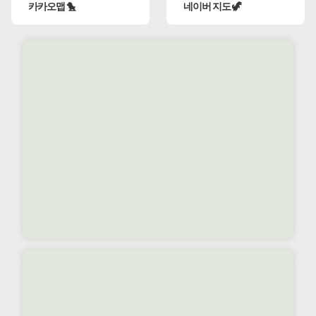
카카오맵 🐤
네이버 지도 🦖