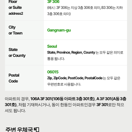
Floor
3F 306
or Suite
(예시 : 3F 306는 지상 3층 306호 의미, B3 306는 지하
address2
3층 306호 의미)
City
Gangnam-gu
or Town
Seoul
State
State, Province, Region, County
는 모두 같은 의미로
or County
통용 됩니다.
06015
Postal
Zip, ZipCode, PostCode, PostalCode
는 모두 같은
Code
우편번호로 사용됩니다.
아파트의 경우,
106A 3F 301(106동 아파트 3층 301호)
,
A 3F 301(A동 3층
301호)
, 처럼 기재하시거나, 동이 한동인 아파트인경우
3F 301
로만 적으
셔도 됩니다.
주변 우체국 📮