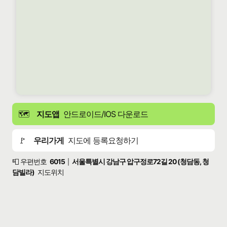
🗺️
지도앱
안드로이드/IOS 다운로드
🚩
우리가게
지도에 등록요청하기
📮 우편번호
6015
서울특별시 강남구 압구정로72길 20 (청담동, 청
|
담빌라)
지도위치