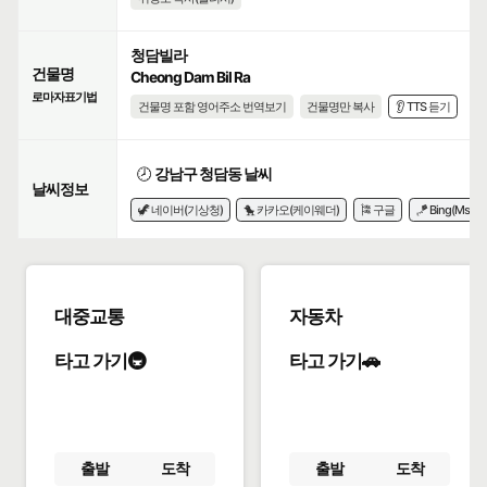
청담빌라
건물명
Cheong Dam Bil Ra
로마자표기법
건물명 포함 영어주소 번역보기
건물명만 복사
👂 TTS 듣기
🕗
강남구 청담동 날씨
날씨정보
🦖 네이버(기상청)
🐤 카카오(케이웨더)
🎏 구글
🪁 Bing(Msn)
대중교통
자동차
타고 가기🚇
타고 가기🚗
출발
도착
출발
도착