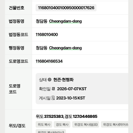
건물번호
1168010400100950000017626
법정동명
청담동
Cheongdam-dong
법정동코드
1168010400
행정동명
청담동
Cheongdam-dong
도로명코드
116804166534
상태 🟢
현존·현행화
도로명
확인일 📆
2026-07-07 KST
코드
게시일 🗓️
2023-10-15 KST
위도 37.525383, 경도 127.0446865
위도 복사
경도 복사
위경도 복사(쉼표)
위경도 복사(띄어쓰기)
위도/경도
위경도 복사(슬러시)