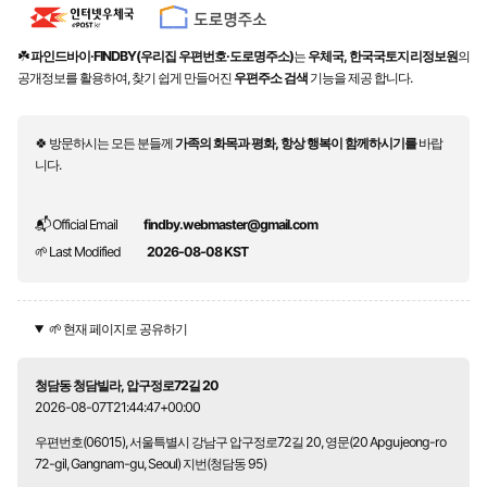
☘️
파인드바이·FINDBY(우리집 우편번호·도로명주소)
는
우체국, 한국국토지리정보원
의
공개정보를 활용하여, 찾기 쉽게 만들어진
우편주소 검색
기능을 제공 합니다.
🍀 방문하시는 모든 분들께
가족의 화목과 평화, 항상 행복이 함께하시기를
바랍
니다.
📬 Official Email
findby.webmaster@gmail.com
🌱 Last Modified
2026-08-08 KST
🌱 현재 페이지로 공유하기
청담동 청담빌라, 압구정로72길 20
2026-08-07T21:44:47+00:00
우편번호(06015), 서울특별시 강남구 압구정로72길 20, 영문(20 Apgujeong-ro
72-gil, Gangnam-gu, Seoul) 지번(청담동 95)