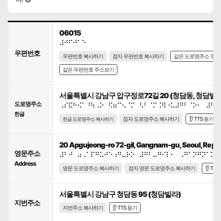
06015
⠼⠚⠋⠚⠁⠑
우편번호
우편번호 복사하기
점자 우편번호 복사하기
같은 도로명주소 주
같은 우편번호 주소보기
서울특별시 강남구 압구정로72길 20 (청담동, 청담빌라
도로명주소
⠠⠎⠯⠓⠪⠁⠘⠳⠠⠕⠀⠫⠶⠉⠢⠈⠍⠀⠣⠃⠈⠍⠨⠻⠐⠥⠼⠛⠃⠈⠕⠂⠀⠼⠃⠚
한글
점자 도로명주소 복사하기
👂 TTS 듣기
한글 도로명주소 복사하기
20 Apgujeong-ro 72-gil, Gangnam-gu, Seoul, Repub
영문주소
⠼⠃⠚⠀⠴⠠⠁⠏⠛⠥⠚⠑⠰⠛⠤⠗⠕⠀⠼⠛⠃⠤⠛⠊⠇⠂⠀⠠⠛⠁⠝⠛⠝⠁⠍⠤
Address
영문 도로명주소 복사하기
점자 영문 도로명주소 복사하기
👂 TT
서울특별시 강남구 청담동 95 (청담빌라)
지번주소
지번주소 복사하기
👂 TTS 듣기