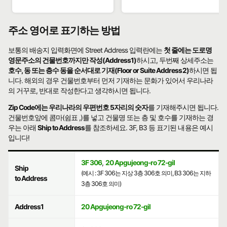
주소 영어로 표기하는 방법
보통의 배송지 입력화면에 Street Address 입력란에는
첫 줄에는 도로명
영문주소의 건물번호까지만 작성(Address1)
하시고, 두번째 상세주소는
호수, 동 또는 층수 동을 순서대로 기재(Floor or Suite Address2)
하시면 됩
니다. 해외의 경우 건물번호부터 먼저 기재하는 문화가 있어서 우리나라
의 거꾸로, 반대로 작성한다고 생각하시면 됩니다.
Zip Code에는 우리나라의 우편번호 5자리의 숫자
를 기재해주시면 됩니다.
건물번호앞에 콤마(쉼표 ,)를 넣고 건물명 또는 층 및 호수를 기재하는 경
우는 아래
Ship to Address
를 참조하세요. 3F, B3 등 표기된 내용은 예시
입니다!
3F 306
,
20 Apgujeong-ro 72-gil
Ship
(예시 : 3F 306는 지상 3층 306호 의미, B3 306는 지하
to Address
3층 306호 의미)
Address1
20 Apgujeong-ro 72-gil