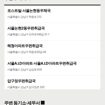
포스트빌·서울논현동우체국
서울특별시 강남구 학동로 212
서울논현2동우편취급국
서울특별시 강남구 언주로148길 31-1
해청아파트우편취급국
서울특별시 강남구 학동로56길 45
서울A.I.D아파트·서울A.I.D아파트우편취급국
서울특별시 강남구 삼성로 635
압구정우편취급국
서울특별시 강남구 압구정로 332
청담우편취급국
주변 등기소·세무서 🏢
서울특별시 강남구 학동로101길 26