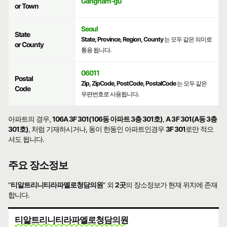
Gangnam-gu
or Town
Seoul
State
State, Province, Region, County
는 모두 같은 의미로
or County
통용 됩니다.
06011
Postal
Zip, ZipCode, PostCode, PostalCode
는 모두 같은
Code
우편번호로 사용됩니다.
아파트의 경우,
106A 3F 301(106동 아파트 3층 301호)
,
A 3F 301(A동 3층
301호)
, 처럼 기재하시거나, 동이 한동인 아파트인경우
3F 301
로만 적으
셔도 됩니다.
주요 장소정보
"
티알트리니티라파엘로청담의원
" 외
2곳
의 장소정보가 현재 위치에 존재
합니다.
티알트리니티라파엘로청담의원