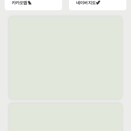
카카오맵 🐤
네이버 지도 🦖