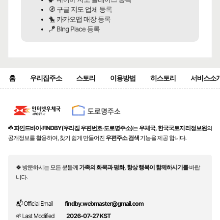
🧭 구글 지도 업체 등록
🐤 카카오맵 매장 등록
🪁 BIng Place 등록
홈
우리집주소
스토리
이용방법
히스토리
서비스소
☘️
파인드바이·FINDBY(우리집 우편번호·도로명주소)
는
우체국, 한국국토지리정보원
의
공개정보를 활용하여, 찾기 쉽게 만들어진
우편주소 검색
기능을 제공 합니다.
🍀 방문하시는 모든 분들께
가족의 화목과 평화, 항상 행복이 함께하시기를
바랍
니다.
📬 Official Email
findby.webmaster@gmail.com
🌱 Last Modified
2026-07-27 KST