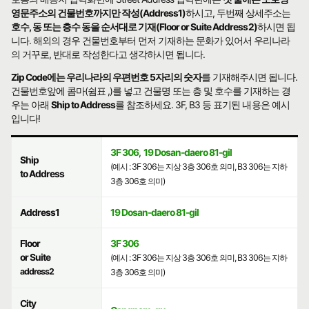
영문주소의 건물번호까지만 작성(Address1)
하시고, 두번째 상세주소는
호수, 동 또는 층수 동을 순서대로 기재(Floor or Suite Address2)
하시면 됩
니다. 해외의 경우 건물번호부터 먼저 기재하는 문화가 있어서 우리나라
의 거꾸로, 반대로 작성한다고 생각하시면 됩니다.
Zip Code에는 우리나라의 우편번호 5자리의 숫자
를 기재해주시면 됩니다.
건물번호앞에 콤마(쉼표 ,)를 넣고 건물명 또는 층 및 호수를 기재하는 경
우는 아래
Ship to Address
를 참조하세요. 3F, B3 등 표기된 내용은 예시
입니다!
3F 306
,
19 Dosan-daero 81-gil
Ship
(예시 : 3F 306는 지상 3층 306호 의미, B3 306는 지하
to Address
3층 306호 의미)
Address1
19 Dosan-daero 81-gil
Floor
3F 306
or Suite
(예시 : 3F 306는 지상 3층 306호 의미, B3 306는 지하
address2
3층 306호 의미)
City