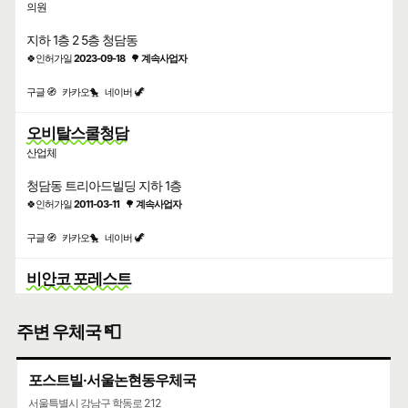
의원
지하 1층 2 5층 청담동
🍀인허가일
2023-09-18
🌳
계속사업자
구글 🧭
카카오🐤
네이버 🦖
오비탈스쿨청담
산업체
청담동 트리아드빌딩 지하 1층
🍀인허가일
2011-03-11
🌳
계속사업자
구글 🧭
카카오🐤
네이버 🦖
비안코 포레스트
커피숍
주변 우체국 📮
2층 청담동
🍀인허가일
2018-01-18
🌳
계속사업자
포스트빌·서울논현동우체국
구글 🧭
카카오🐤
네이버 🦖
서울특별시 강남구 학동로 212