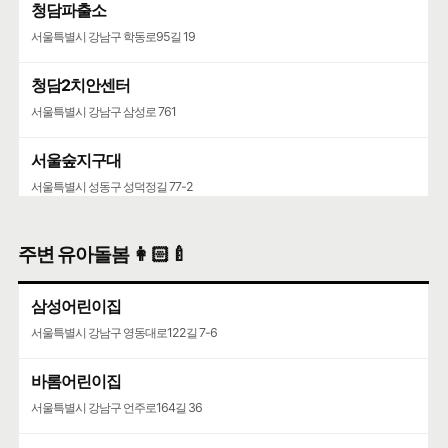
청담파출소
서울특별시 강남구 학동로95길 19
청담2치안센터
서울특별시 강남구 삼성로 761
서울숲지구대
서울특별시 성동구 성덕정길 77-2
성수119안전센터
주변 유아돌봄 👩🏻‍🍼
서울특별시 성동구 뚝섬로 452
삼성어린이집
서울특별시 강남구 영동대로122길 7-6
바롬어린이집
서울특별시 강남구 언주로164길 36