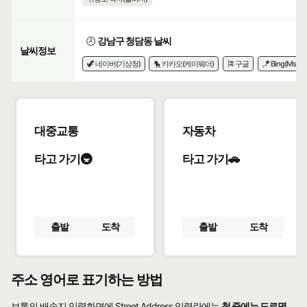
🕗
강남구 청담동 날씨
날씨정보
🦖 네이버(기상청)
🐤 카카오(케이웨더)
🎏 구글
🪁 Bing(Msn)
대중교통
자동차
타고 가기🚇
타고 가기🚗
출발
도착
출발
도착
주소 영어로 표기하는 방법
보통의 배송지 입력화면에 Street Address 입력란에는
첫 줄에는 도로명