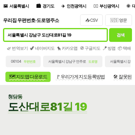
서울특별시
경기도
인천광역시
부산광역시
우리집 우편번호·도로명주소
📥 CSV
🇺🇸 영문
검색
🌿 번역보기
🦖 네이버지도
🐤 카카오맵
🧭 구글지도
🪁 빙맵
📦 택배
06104
서울특별시 강남구 언주로
서울특별시 강남구
우편번호
도로명
🗺️ 지도앱 다운로드
🚩 우리가게 지도등록방법
🛠️ 잘못된
청담동
도산대로81길 19