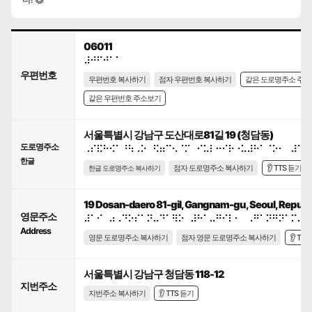
06011
⠼⠚⠋⠚⠁⠁
우편번호
우편번호 복사하기
점자 우편번호 복사하기
같은 도로명주소 주
같은 우편번호 주소보기
서울특별시 강남구 도산대로81길 19 (청담동)
도로명주소
⠠⠎⠯⠓⠪⠁⠘⠳⠠⠕⠀⠫⠶⠉⠢⠈⠍⠀⠊⠥⠇⠒⠊⠗⠐⠥⠼⠓⠁⠈⠕⠂⠀⠼⠁⠊
한글
점자 도로명주소 복사하기
👂 TTS 듣기
한글 도로명주소 복사하기
19 Dosan-daero 81-gil, Gangnam-gu, Seoul, Republi
영문주소
⠼⠁⠊⠀⠴⠠⠙⠕⠎⠁⠝⠤⠙⠁⠻⠕⠀⠼⠓⠁⠤⠛⠊⠇⠂⠀⠠⠛⠁⠝⠛⠝⠁⠍⠤⠛
Address
영문 도로명주소 복사하기
점자 영문 도로명주소 복사하기
👂 TT
서울특별시 강남구 청담동 118-12
지번주소
지번주소 복사하기
👂 TTS 듣기