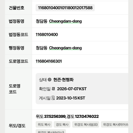
건물번호
1168010400101180012017588
법정동명
청담동
Cheongdam-dong
법정동코드
1168010400
행정동명
청담동
Cheongdam-dong
도로명코드
116804166301
상태 🟢
현존·현행화
도로명
확인일 📆
2026-07-07 KST
코드
게시일 🗓️
2023-10-15 KST
위도 37.5256399, 경도 127.0474022
위도 복사
경도 복사
위경도 복사(쉼표)
위경도 복사(띄어쓰기)
위도/경도
위경도 복사(슬러시)