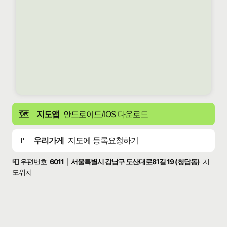
🗺️
지도앱
안드로이드/IOS 다운로드
🚩
우리가게
지도에 등록요청하기
📮 우편번호
6011
서울특별시 강남구 도산대로81길 19 (청담동)
지
|
도위치