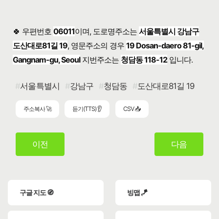
🍀 우편번호
06011
이며, 도로명주소는
서울특별시 강남구
도산대로81길 19
, 영문주소의 경우
19 Dosan-daero 81-gil,
Gangnam-gu, Seoul
지번주소는
청담동 118-12
입니다.
서울특별시
강남구
청담동
도산대로81길 19
주소복사 🚀
듣기(TTS) 👂
CSV 📥
이전
다음
구글 지도 🧭
빙맵 🪁