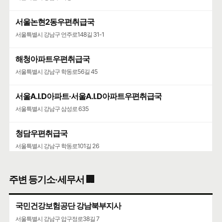
서울논현2동우편취급국
서울특별시 강남구 언주로148길 31-1
해청아파트우편취급국
서울특별시 강남구 학동로56길 45
서울A.I.D아파트·서울A.I.D아파트우편취급국
서울특별시 강남구 삼성로 635
청담우편취급국
서울특별시 강남구 학동로101길 26
청담청하우편취급국
주변 등기소·세무서 🏢
서울특별시 강남구 도산대로 507
국민건강보험공단 강남북부지사
서울특별시 강남구 압구정로38길 7