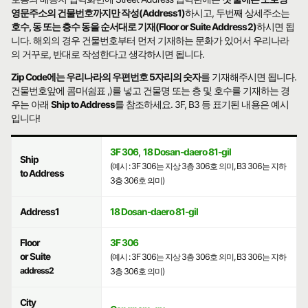
영문주소의 건물번호까지만 작성(Address1)
하시고, 두번째 상세주소는
호수, 동 또는 층수 동을 순서대로 기재(Floor or Suite Address2)
하시면 됩
니다. 해외의 경우 건물번호부터 먼저 기재하는 문화가 있어서 우리나라
의 거꾸로, 반대로 작성한다고 생각하시면 됩니다.
Zip Code에는 우리나라의 우편번호 5자리의 숫자
를 기재해주시면 됩니다.
건물번호앞에 콤마(쉼표 ,)를 넣고 건물명 또는 층 및 호수를 기재하는 경
우는 아래
Ship to Address
를 참조하세요. 3F, B3 등 표기된 내용은 예시
입니다!
3F 306
,
18 Dosan-daero 81-gil
Ship
(예시 : 3F 306는 지상 3층 306호 의미, B3 306는 지하
to Address
3층 306호 의미)
Address1
18 Dosan-daero 81-gil
Floor
3F 306
or Suite
(예시 : 3F 306는 지상 3층 306호 의미, B3 306는 지하
address2
3층 306호 의미)
City