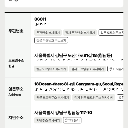
06011
⠼⠚⠋⠚⠁⠁
우편번호
우편번호 복사하기
점자 우편번호 복사하기
같은 도로명주소 주
같은 우편번호 주소보기
서울특별시 강남구 도산대로81길 18 (청담동)
도로명주소
⠠⠎⠯⠓⠪⠁⠘⠳⠠⠕⠀⠫⠶⠉⠢⠈⠍⠀⠊⠥⠇⠒⠊⠗⠐⠥⠼⠓⠁⠈⠕⠂⠀⠼⠁⠓
한글
점자 도로명주소 복사하기
👂 TTS 듣기
한글 도로명주소 복사하기
18 Dosan-daero 81-gil, Gangnam-gu, Seoul, Republi
영문주소
⠼⠁⠓⠀⠴⠠⠙⠕⠎⠁⠝⠤⠙⠁⠻⠕⠀⠼⠓⠁⠤⠛⠊⠇⠂⠀⠠⠛⠁⠝⠛⠝⠁⠍⠤⠛
Address
영문 도로명주소 복사하기
점자 영문 도로명주소 복사하기
👂 TT
서울특별시 강남구 청담동 117-10
지번주소
지번주소 복사하기
👂 TTS 듣기