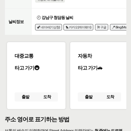
🕗
강남구 청담동 날씨
날씨정보
🦖 네이버(기상청)
🐤 카카오(케이웨더)
🎏 구글
🪁 Bing(Msn)
대중교통
자동차
타고 가기🚇
타고 가기🚗
출발
도착
출발
도착
주소 영어로 표기하는 방법
보통의 배송지 입력화면에 Street Address 입력란에는
첫 줄에는 도로명