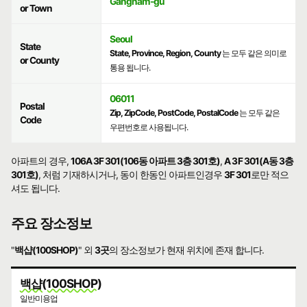
Gangnam-gu
or Town
Seoul
State
State, Province, Region, County
는 모두 같은 의미로
or County
통용 됩니다.
06011
Postal
Zip, ZipCode, PostCode, PostalCode
는 모두 같은
Code
우편번호로 사용됩니다.
아파트의 경우,
106A 3F 301(106동 아파트 3층 301호)
,
A 3F 301(A동 3층
301호)
, 처럼 기재하시거나, 동이 한동인 아파트인경우
3F 301
로만 적으
셔도 됩니다.
주요 장소정보
"
백샵(100SHOP)
" 외
3곳
의 장소정보가 현재 위치에 존재 합니다.
백샵(100SHOP)
일반미용업