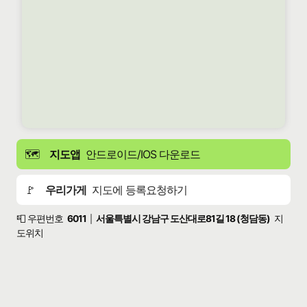
🗺️
지도앱
안드로이드/IOS 다운로드
🚩
우리가게
지도에 등록요청하기
📮 우편번호
6011
서울특별시 강남구 도산대로81길 18 (청담동)
지
|
도위치