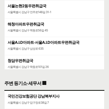
중국식
서울논현2동우편취급국
서울특별시 강남구 언주로148길 31-1
지상 2층 청담동
🍀인허가일
2012-08-17
🌳
계속사업자
해청아파트우편취급국
구글 🧭
카카오🐤
네이버 🦖
서울특별시 강남구 학동로56길 45
서울A.I.D아파트·서울A.I.D아파트우편취급국
서울특별시 강남구 삼성로 635
청담우편취급국
서울특별시 강남구 학동로101길 26
청담청하우편취급국
주변 등기소·세무서 🏢
서울특별시 강남구 도산대로 507
국민건강보험공단 강남북부지사
서울특별시 강남구 압구정로38길 7