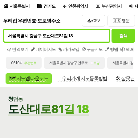
서울특별시
경기도
인천광역시
부산광역시
우리집 우편번호·도로명주소
📥 CSV
🇺🇸 영문
검색
🌿 번역보기
🦖 네이버지도
🐤 카카오맵
🧭 구글지도
🪁 빙맵
📦 택배
06104
서울특별시 강남구 언주로
서울특별시 강남구
우편번호
도로명
🗺️ 지도앱 다운로드
🚩 우리가게 지도등록방법
🛠️ 잘못된
청담동
도산대로81길 18