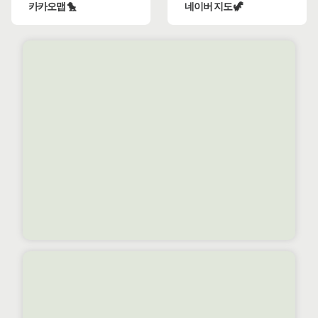
카카오맵 🐤
네이버 지도 🦖