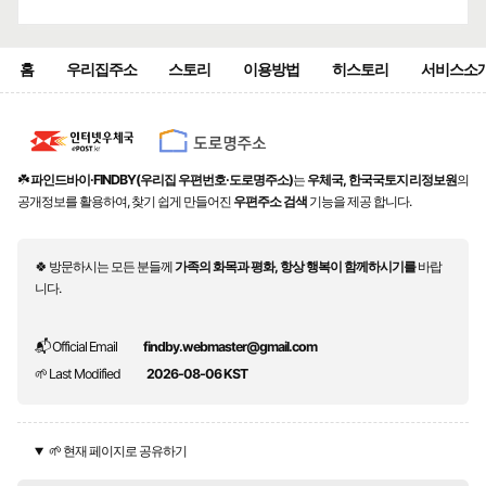
홈
우리집주소
스토리
이용방법
히스토리
서비스소
☘️
파인드바이·FINDBY(우리집 우편번호·도로명주소)
는
우체국, 한국국토지리정보원
의
공개정보를 활용하여, 찾기 쉽게 만들어진
우편주소 검색
기능을 제공 합니다.
🍀 방문하시는 모든 분들께
가족의 화목과 평화, 항상 행복이 함께하시기를
바랍
니다.
📬 Official Email
findby.webmaster@gmail.com
🌱 Last Modified
2026-08-06 KST
🌱 현재 페이지로 공유하기