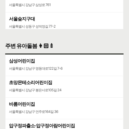
서울특별시 강남구 삼성로 761
서울숲지구대
서울특별시 성동구 성덕정길 77-2
성수119안전센터
주변 유아돌봄 👩🏻‍🍼
서울특별시 성동구 뚝섬로 452
삼성어린이집
서울특별시 강남구 영동대로122길 7-6
초망몬테소리어린이집
서울특별시 강남구 봉은사로105길 24
바롬어린이집
서울특별시 강남구 언주로164길 36
압구정파출소·압구정아람어린이집