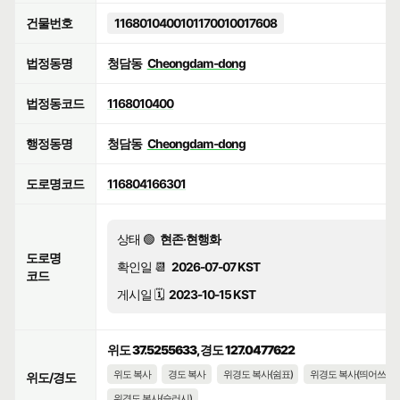
건물번호
1168010400101170010017608
법정동명
청담동
Cheongdam-dong
법정동코드
1168010400
행정동명
청담동
Cheongdam-dong
도로명코드
116804166301
상태 🟢
현존·현행화
도로명
확인일 📆
2026-07-07 KST
코드
게시일 🗓️
2023-10-15 KST
위도 37.5255633, 경도 127.0477622
위도 복사
경도 복사
위경도 복사(쉼표)
위경도 복사(띄어쓰기)
위도/경도
위경도 복사(슬러시)