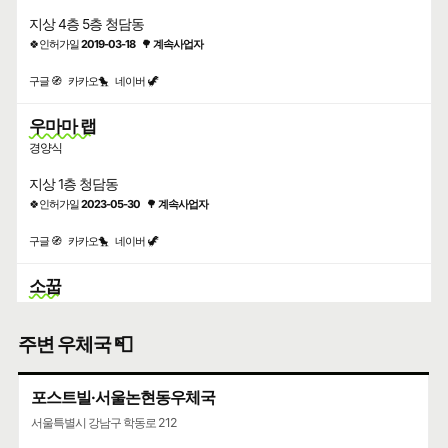
지상 4층 5층 청담동
🍀인허가일
2019-03-18
🌳
계속사업자
구글 🧭
카카오🐤
네이버 🦖
우마마 랩
경양식
지상 1층 청담동
🍀인허가일
2023-05-30
🌳
계속사업자
구글 🧭
카카오🐤
네이버 🦖
소꿉
한식
주변 우체국 📮
지상 3층 청담동
🍀인허가일
2017-07-04
🌳
계속사업자
포스트빌·서울논현동우체국
구글 🧭
카카오🐤
네이버 🦖
서울특별시 강남구 학동로 212
텐후쿠