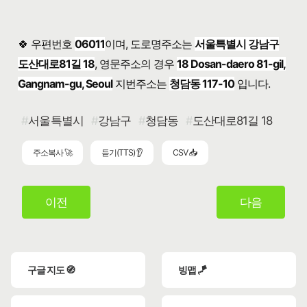
🍀 우편번호
06011
이며, 도로명주소는
서울특별시 강남구
도산대로81길 18
, 영문주소의 경우
18 Dosan-daero 81-gil,
Gangnam-gu, Seoul
지번주소는
청담동 117-10
입니다.
서울특별시
강남구
청담동
도산대로81길 18
주소복사 🚀
듣기(TTS) 👂
CSV 📥
이전
다음
구글 지도 🧭
빙맵 🪁