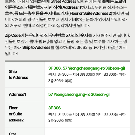
보통의 배송지 입력화면에 Street Address 입력란에는
첫 줄에는 도로명
영문주소의 건물번호까지만 작성(Address1)
하시고, 두번째 상세주소는
호수, 동 또는 층수 동을 순서대로 기재(Floor or Suite Address2)
하시면 됩
니다. 해외의 경우 건물번호부터 먼저 기재하는 문화가 있어서 우리나라
의 거꾸로, 반대로 작성한다고 생각하시면 됩니다.
Zip Code에는 우리나라의 우편번호 5자리의 숫자
를 기재해주시면 됩니다.
건물번호앞에 콤마(쉼표 ,)를 넣고 건물명 또는 층 및 호수를 기재하는 경
우는 아래
Ship to Address
를 참조하세요. 3F, B3 등 표기된 내용은 예시
입니다!
3F 306
,
57 Yeongcheongang-ro 36beon-gil
Ship
(예시 : 3F 306는 지상 3층 306호 의미, B3 306는 지하
to Address
3층 306호 의미)
Address1
57 Yeongcheongang-ro 36beon-gil
Floor
3F 306
or Suite
(예시 : 3F 306는 지상 3층 306호 의미, B3 306는 지하
address2
3층 306호 의미)
City