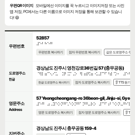
우편QR 이미지
모바일에선 이미지를 꾹 누르시고 이미지저장 또는 사진
앱 저장, PC에서는 다른 이름으로 이미지 저장을 통해 보관할 수 있습니
다! 😄
52857
⠼⠑⠃⠓⠑⠛
우편번호
우편번호 복사하기
점자 우편번호 복사하기
같은 도로명주소 주
경상남도 진주시 영천강로36번길 57 (충무공동)
도로명주소
⠈⠻⠇⠶⠉⠢⠊⠥⠀⠨⠟⠨⠍⠠⠕⠀⠻⠰⠾⠫⠶⠐⠥⠼⠉⠋⠘⠾⠈⠕⠂⠀⠼⠑⠛
한글
점자 도로명주소 복사하기
👂 TTS 듣기
한글 도로명주소 복사하기
57 Yeongcheongang-ro 36beon-gil, Jinju-si, Gyeo
영문주소
⠼⠑⠛⠀⠴⠠⠽⠑⠕⠝⠛⠡⠑⠕⠝⠛⠁⠝⠛⠤⠗⠕⠀⠼⠉⠋⠰⠃⠑⠕⠝⠤⠛⠊⠇⠂
Address
영문 도로명주소 복사하기
점자 영문 도로명주소 복사하기
👂 TT
경상남도 진주시 충무공동 159-4
지번주소