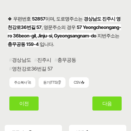
🍀 우편번호
52857
이며, 도로명주소는
경상남도 진주시 영
천강로36번길 57
, 영문주소의 경우
57 Yeongcheongang-
ro 36beon-gil, Jinju-si, Gyeongsangnam-do
지번주소는
충무공동 159-4
입니다.
경상남도
진주시
충무공동
영천강로36번길 57
주소복사 🚀
듣기(TTS) 👂
CSV 📥
이전
다음