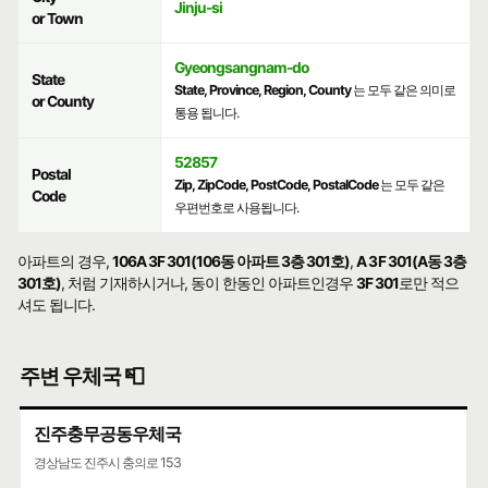
Jinju-si
or Town
Gyeongsangnam-do
State
State, Province, Region, County
는 모두 같은 의미로
or County
통용 됩니다.
52857
Postal
Zip, ZipCode, PostCode, PostalCode
는 모두 같은
Code
우편번호로 사용됩니다.
아파트의 경우,
106A 3F 301(106동 아파트 3층 301호)
,
A 3F 301(A동 3층
301호)
, 처럼 기재하시거나, 동이 한동인 아파트인경우
3F 301
로만 적으
셔도 됩니다.
주변 우체국 📮
진주충무공동우체국
경상남도 진주시 충의로 153