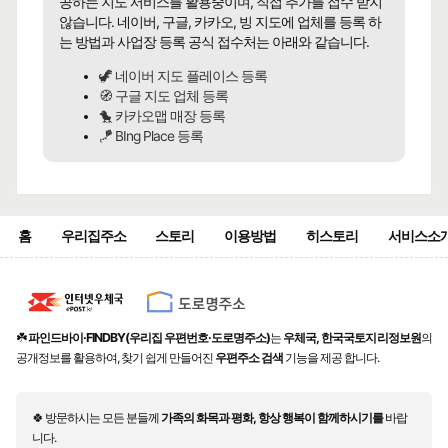
공하는 지도 서비스를 활용중이며, 직접 추가를 접수 받지
않습니다. 네이버, 구글, 카카오, 빙 지도에 업체를 등록 하
는 방법과 사업장 등록 공식 접수처는 아래와 같습니다.
🦖 네이버 지도 플레이스 등록
🧭 구글 지도 업체 등록
🐤 카카오맵 매장 등록
🪁 BIng Place 등록
홈
우리집주소
스토리
이용방법
히스토리
서비스소
☘️
파인드바이·FINDBY(우리집 우편번호·도로명주소)
는
우체국, 한국국토지리정보원
의
공개정보를 활용하여, 찾기 쉽게 만들어진
우편주소 검색
기능을 제공 합니다.
🍀 방문하시는 모든 분들께
가족의 화목과 평화, 항상 행복이 함께하시기를
바랍
니다.