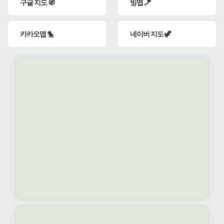
구글 지도 🧭
빙맵 🪁
카카오맵 🐤
네이버 지도 🦖