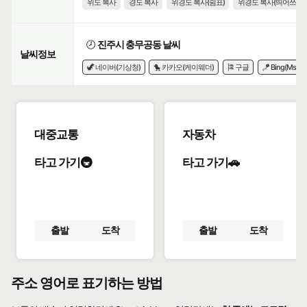
위도 복사
경도 복사
위경도 복사(쉼표)
위경도 복사(띄어쓰기)
🕗
진주시 충무공동 날씨
날씨정보
🦖 네이버(기상청)
🐤 카카오(케이웨더)
🎏 구글
🪁 Bing(Msn)
대중교통
자동차
타고 가기🚇
타고 가기🚗
출발
도착
출발
도착
주소 영어로 표기하는 방법