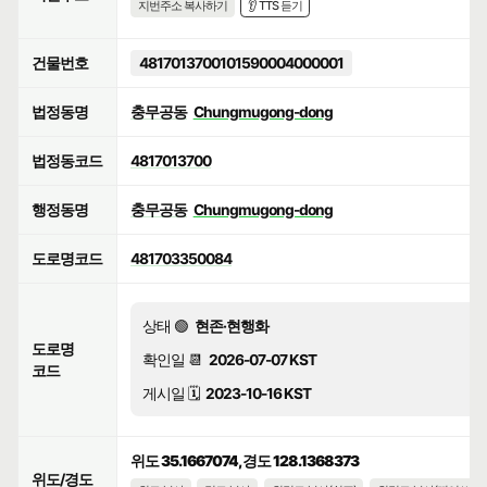
지번주소 복사하기
👂 TTS 듣기
건물번호
4817013700101590004000001
법정동명
충무공동
Chungmugong-dong
법정동코드
4817013700
행정동명
충무공동
Chungmugong-dong
도로명코드
481703350084
상태 🟢
현존·현행화
도로명
확인일 📆
2026-07-07 KST
코드
게시일 🗓️
2023-10-16 KST
위도 35.1667074, 경도 128.1368373
위도/경도