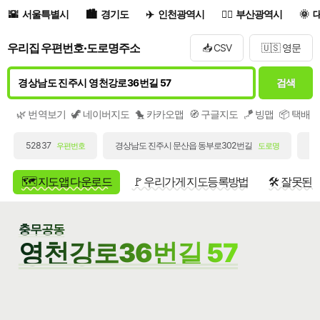
서울특별시
경기도
인천광역시
부산광역시
우리집 우편번호·도로명주소
📥 CSV
🇺🇸 영문
검색
🌿 번역보기
🦖 네이버지도
🐤 카카오맵
🧭 구글지도
🪁 빙맵
📦 택배
52837
경상남도 진주시 문산읍 동부로302번길
경
우편번호
도로명
🗺️ 지도앱 다운로드
🚩 우리가게 지도등록방법
🛠️ 잘못된
충무공동
영천강로36번길 57