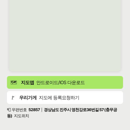
🗺️
지도앱
안드로이드/IOS 다운로드
🚩
우리가게
지도에 등록요청하기
📮 우편번호
52857
경상남도 진주시 영천강로36번길 57 (충무공
|
동)
지도위치