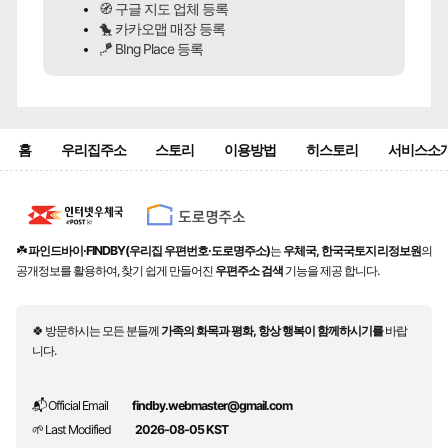
🧭 구글 지도 업체 등록
🐤 카카오맵 매장 등록
🪁 BIng Place 등록
홈
우리집주소
스토리
이용방법
히스토리
서비스소
☘️
파인드바이·FINDBY(우리집 우편번호·도로명주소)
는
우체국, 한국국토지리정보원
의
공개정보를 활용하여, 찾기 쉽게 만들어진
우편주소 검색
기능을 제공 합니다.
🍀 방문하시는 모든 분들께
가족의 화목과 평화, 항상 행복이 함께하시기를
바랍
니다.
📬 Official Email
findby.webmaster@gmail.com
🌱 Last Modified
2026-08-05 KST