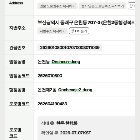
Address
영문 도로명주소 복사하기
점자 영문 도로명주소 복사하기
👂 TT
부산광역시 동래구 온천동 707-3 (온천2동행정복지
지번주소
지번주소 복사하기
👂 TTS 듣기
건물번호
2626010800107070003011039
법정동명
온천동
Oncheon-dong
법정동코드
2626010800
행정동명
온천제2동
Oncheonje2-dong
도로명코드
262604190483
상태 🟢
현존·현행화
도로명
확인일 📆
2026-07-07 KST
코드