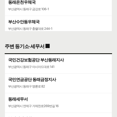
동래온천우체국
부산광역시 동래구 금강로 106-1
부산수안동우체국
부산광역시 동래구 충렬대로 244-1
동래래미안아이파크
주변 등기소·세무서 🏢
부산광역시 동래구 충렬대로107번길 65
국민건강보험공단 부산동래지사
부산광역시 동래구 아시아드대로 141
국민연금공단 동래금정지사
부산광역시 동래구 명륜로 82
동래세무서
부산광역시 연제구 거제천로269번길 16