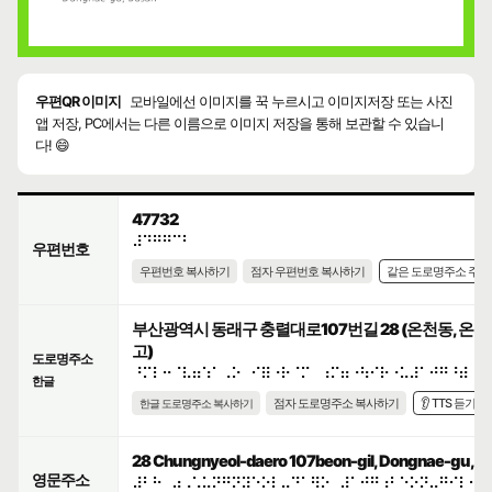
우편QR 이미지
모바일에선 이미지를 꾹 누르시고 이미지저장 또는 사진
앱 저장, PC에서는 다른 이름으로 이미지 저장을 통해 보관할 수 있습니
다! 😄
47732
⠼⠙⠛⠛⠉⠃
우편번호
우편번호 복사하기
점자 우편번호 복사하기
같은 도로명주소 주
부산광역시 동래구 충렬대로107번길 28 (온천동, 
고)
도로명주소
⠘⠍⠇⠒⠈⠧⠶⠱⠁⠠⠕⠀⠊⠿⠐⠗⠈⠍⠀⠰⠍⠶⠐⠳⠊⠗⠐⠥⠼⠁⠚⠛⠘⠾⠈⠕
한글
점자 도로명주소 복사하기
👂 TTS 듣기
한글 도로명주소 복사하기
28 Chungnyeol-daero 107beon-gil, Dongnae-gu, Bus
영문주소
⠼⠃⠓⠀⠴⠠⠡⠥⠝⠛⠝⠽⠑⠕⠇⠤⠙⠁⠻⠕⠀⠼⠁⠚⠛⠰⠃⠑⠕⠝⠤⠛⠊⠇⠂⠀