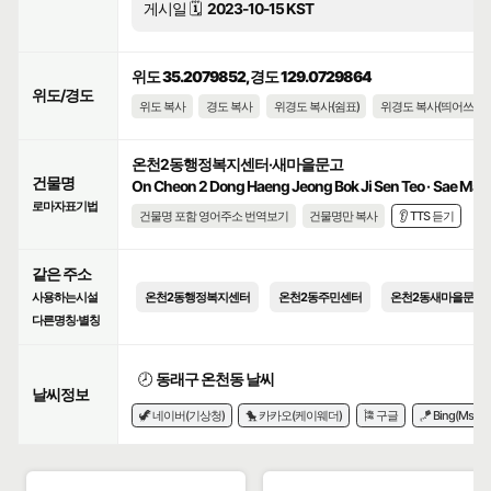
게시일 🗓️
2023-10-15 KST
위도 35.2079852, 경도 129.0729864
위도/경도
위도 복사
경도 복사
위경도 복사(쉼표)
위경도 복사(띄어쓰기)
온천2동행정복지센터·새마을문고
건물명
On Cheon 2 Dong Haeng Jeong Bok Ji Sen Teo · Sae Ma 
로마자표기법
건물명 포함 영어주소 번역보기
건물명만 복사
👂 TTS 듣기
같은 주소
사용하는시설
온천2동행정복지센터
온천2동주민센터
온천2동새마을문고
다른명칭·별칭
🕗
동래구 온천동 날씨
날씨정보
🦖 네이버(기상청)
🐤 카카오(케이웨더)
🎏 구글
🪁 Bing(Msn)