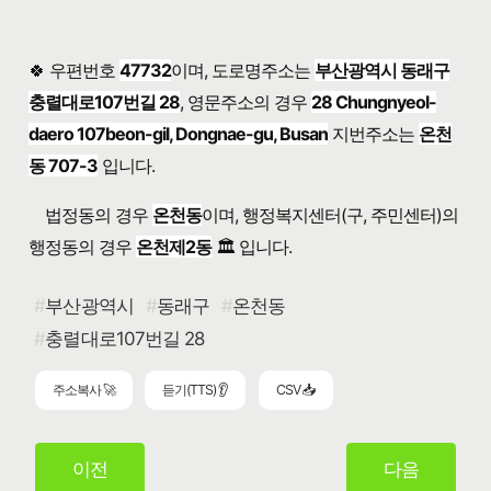
🍀 우편번호
47732
이며, 도로명주소는
부산광역시 동래구
충렬대로107번길 28
, 영문주소의 경우
28 Chungnyeol-
daero 107beon-gil, Dongnae-gu, Busan
지번주소는
온천
동 707-3
입니다.
법정동의 경우
온천동
이며, 행정복지센터(구, 주민센터)의
행정동의 경우
온천제2동
🏛️ 입니다.
부산광역시
동래구
온천동
충렬대로107번길 28
주소복사 🚀
듣기(TTS) 👂
CSV 📥
이전
다음