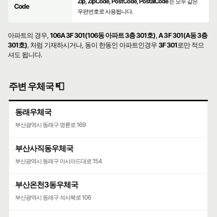
Zip, ZipCode, PostCode, PostalCode
는 모두 같은
Code
우편번호로 사용됩니다.
아파트의 경우,
106A 3F 301(106동 아파트 3층 301호)
,
A 3F 301(A동 3층
301호)
, 처럼 기재하시거나, 동이 한동인 아파트인경우
3F 301
로만 적으
셔도 됩니다.
주변 우체국 📮
동래우체국
부산광역시 동래구 명륜로 169
부산사직동우체국
부산광역시 동래구 아시아드대로 154
부산온천3동우체국
부산광역시 동래구 석사북로 106