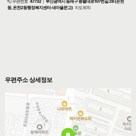
📮 우편번호
47732
부산광역시 동래구 충렬대로107번길 28 (온천
|
동, 온천2동행정복지센터·새마을문고)
지도위치
우편주소 상세정보