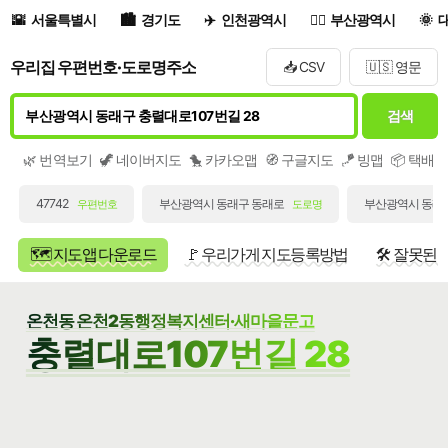
서울특별시
경기도
인천광역시
부산광역시
우리집 우편번호·도로명주소
📥 CSV
🇺🇸 영문
검색
🌿 번역보기
🦖 네이버지도
🐤 카카오맵
🧭 구글지도
🪁 빙맵
📦 택배
47742
부산광역시 동래구 동래로
부산광역시 동래구
우편번호
도로명
🗺️ 지도앱 다운로드
🚩 우리가게 지도등록방법
🛠️ 잘못된
온천동 온천2동행정복지센터·새마을문고
충렬대로107번길 28