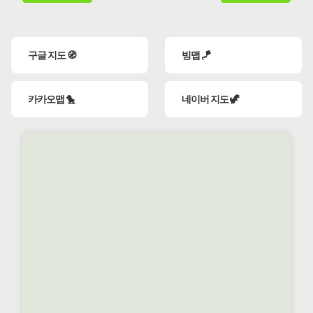
구글 지도 🧭
빙맵 🪁
카카오맵 🐤
네이버 지도 🦖