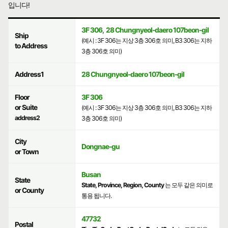
입니다!
3F 306
,
28 Chungnyeol-daero 107beon-gil
Ship
(예시 : 3F 306는 지상 3층 306호 의미, B3 306는 지하
to Address
3층 306호 의미)
Address1
28 Chungnyeol-daero 107beon-gil
Floor
3F 306
or Suite
(예시 : 3F 306는 지상 3층 306호 의미, B3 306는 지하
address2
3층 306호 의미)
City
Dongnae-gu
or Town
Busan
State
State, Province, Region, County
는 모두 같은 의미로
or County
통용 됩니다.
47732
Postal