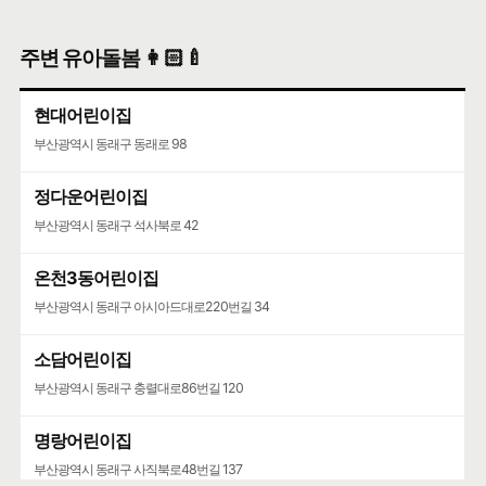
온천지구대
주변 유아돌봄 👩🏻‍🍼
부산광역시 동래구 우장춘로 16
현대어린이집
온천3파출소
부산광역시 동래구 동래로 98
부산광역시 동래구 석사북로 93
정다운어린이집
부산광역시 동래구 석사북로 42
온천3동어린이집
부산광역시 동래구 아시아드대로220번길 34
소담어린이집
부산광역시 동래구 충렬대로86번길 120
명랑어린이집
부산광역시 동래구 사직북로48번길 137