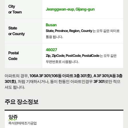
City
Jeonggwan-eup, Gijang-gun
or Town
Busan
State
State, Province, Region, County
는 모두 같은 의미로
or County
통용 됩니다.
46027
Postal
Zip, ZipCode, PostCode, PostalCode
는 모두 같은
Code
우편번호로 사용됩니다.
아파트의 경우,
106A 3F 301(106동 아파트 3층 301호)
,
A 3F 301(A동 3층
301호)
, 처럼 기재하시거나, 동이 한동인 아파트인경우
3F 301
로만 적으
셔도 됩니다.
주요 장소정보
앙쥬
즉석판매제조가공업