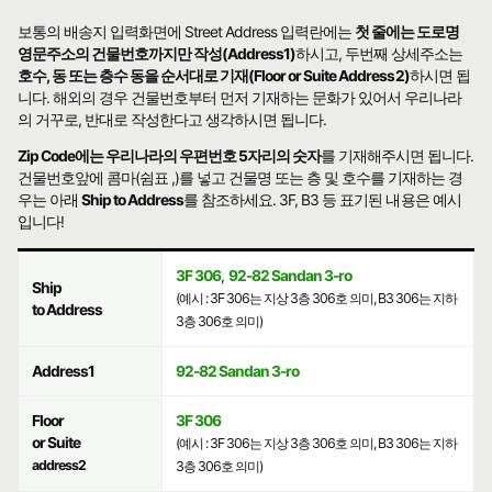
보통의 배송지 입력화면에 Street Address 입력란에는
첫 줄에는 도로명
영문주소의 건물번호까지만 작성(Address1)
하시고, 두번째 상세주소는
호수, 동 또는 층수 동을 순서대로 기재(Floor or Suite Address2)
하시면 됩
니다. 해외의 경우 건물번호부터 먼저 기재하는 문화가 있어서 우리나라
의 거꾸로, 반대로 작성한다고 생각하시면 됩니다.
Zip Code에는 우리나라의 우편번호 5자리의 숫자
를 기재해주시면 됩니다.
건물번호앞에 콤마(쉼표 ,)를 넣고 건물명 또는 층 및 호수를 기재하는 경
우는 아래
Ship to Address
를 참조하세요. 3F, B3 등 표기된 내용은 예시
입니다!
3F 306
,
92-82 Sandan 3-ro
Ship
(예시 : 3F 306는 지상 3층 306호 의미, B3 306는 지하
to Address
3층 306호 의미)
Address1
92-82 Sandan 3-ro
Floor
3F 306
or Suite
(예시 : 3F 306는 지상 3층 306호 의미, B3 306는 지하
address2
3층 306호 의미)