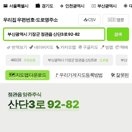
서울특별시
경기도
인천광역시
부산광역시
우리집 우편번호·도로명주소
📥 CSV
🇺🇸 영문
검색
🌿 번역보기
🦖 네이버지도
🐤 카카오맵
🧭 구글지도
🪁 빙맵
📦 택배
46025
부산광역시 기장군 정관읍 산단5로
부산광역
우편번호
도로명
🗺️ 지도앱 다운로드
🚩 우리가게 지도등록방법
🛠️ 잘못된
정관읍 앙쥬주식
산단3로 92-82