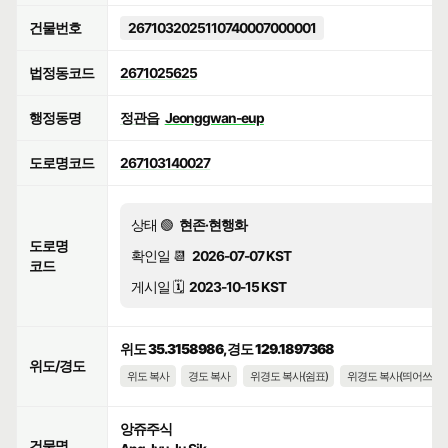
건물번호
2671032025110740007000001
법정동코드
2671025625
행정동명
정관읍
Jeonggwan-eup
도로명코드
267103140027
상태 🟢
현존·현행화
도로명
확인일 📆
2026-07-07 KST
코드
게시일 🗓️
2023-10-15 KST
위도 35.3158986, 경도 129.1897368
위도/경도
위도 복사
경도 복사
위경도 복사(쉼표)
위경도 복사(띄어쓰기)
앙쥬주식
건물명