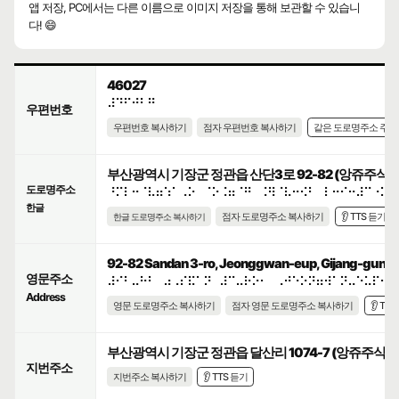
앱 저장, PC에서는 다른 이름으로 이미지 저장을 통해 보관할 수 있습니
다! 😄
46027
⠼⠙⠋⠚⠃⠛
우편번호
우편번호 복사하기
점자 우편번호 복사하기
같은 도로명주소 주
부산광역시 기장군 정관읍 산단3로 92-82 (앙쥬주식)
도로명주소
⠘⠍⠇⠒⠈⠧⠶⠱⠁⠠⠕⠀⠈⠕⠨⠶⠈⠛⠀⠨⠻⠈⠧⠒⠪⠃⠀⠇⠒⠊⠒⠼⠉⠐⠥⠀
한글
점자 도로명주소 복사하기
👂 TTS 듣기
한글 도로명주소 복사하기
92-82 Sandan 3-ro, Jeonggwan-eup, Gijang-gun, Bu
영문주소
⠼⠊⠃⠤⠓⠃⠀⠴⠠⠎⠯⠁⠝⠀⠼⠉⠤⠗⠕⠂⠀⠠⠚⠑⠕⠝⠶⠺⠁⠝⠤⠑⠥⠏⠂⠀
Address
영문 도로명주소 복사하기
점자 영문 도로명주소 복사하기
👂 TT
부산광역시 기장군 정관읍 달산리 1074-7 (앙쥬주식)
지번주소
지번주소 복사하기
👂 TTS 듣기