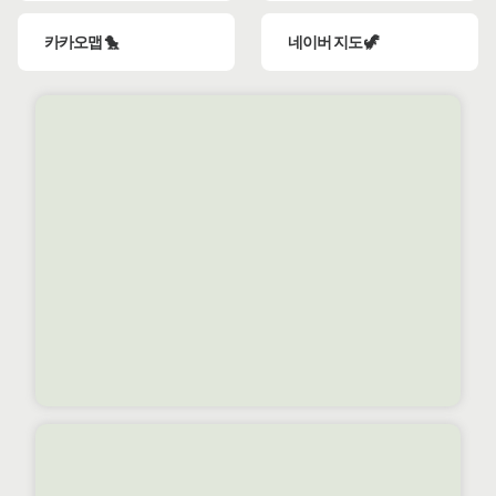
카카오맵 🐤
네이버 지도 🦖