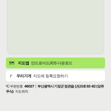
🗺️
지도앱
안드로이드/IOS 다운로드
🚩
우리가게
지도에 등록요청하기
📮 우편번호
46027
부산광역시 기장군 정관읍 산단3로 92-82 (앙쥬
|
주식)
지도위치