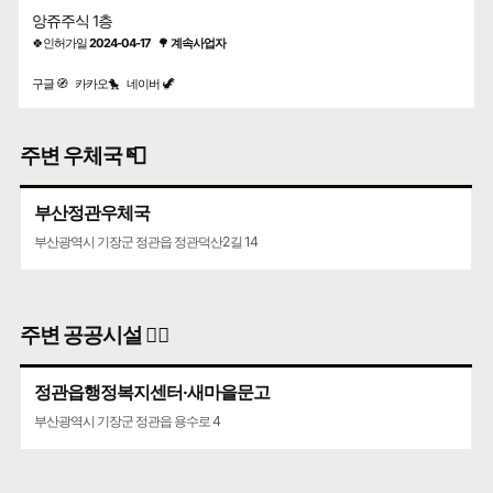
앙쥬주식 1층
🍀인허가일
2024-04-17
🌳
계속사업자
구글 🧭
카카오🐤
네이버 🦖
주변 우체국 📮
부산정관우체국
부산광역시 기장군 정관읍 정관덕산2길 14
주변 공공시설 👨‍✈️
정관읍행정복지센터·새마을문고
부산광역시 기장군 정관읍 용수로 4