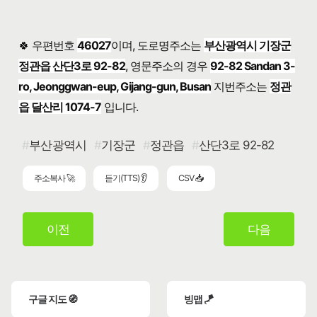
🍀 우편번호
46027
이며, 도로명주소는
부산광역시 기장군
정관읍 산단3로 92-82
, 영문주소의 경우
92-82 Sandan 3-
ro, Jeonggwan-eup, Gijang-gun, Busan
지번주소는
정관
읍 달산리 1074-7
입니다.
부산광역시
기장군
정관읍
산단3로 92-82
주소복사 🚀
듣기(TTS) 👂
CSV 📥
이전
다음
구글 지도 🧭
빙맵 🪁