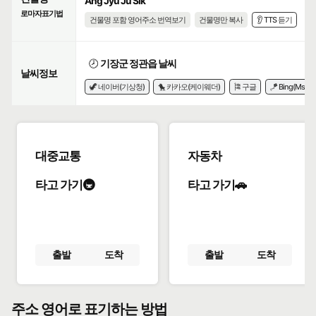
Ang Jyu Ju Sik
로마자표기법
건물명 포함 영어주소 번역보기
건물명만 복사
👂 TTS 듣기
🕗
기장군 정관읍 날씨
날씨정보
🦖 네이버(기상청)
🐤 카카오(케이웨더)
🎏 구글
🪁 Bing(Msn)
대중교통
자동차
타고 가기🚇
타고 가기🚗
출발
도착
출발
도착
주소 영어로 표기하는 방법