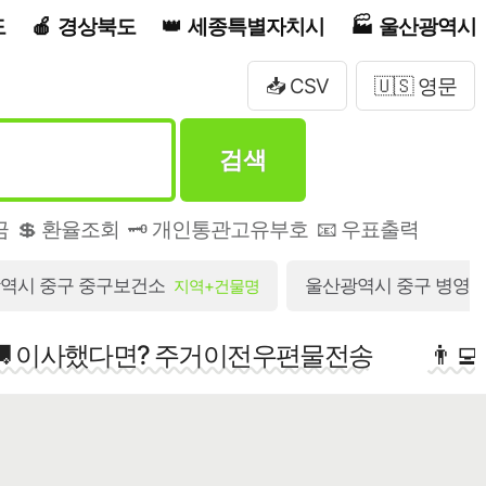
도
경상북도
세종특별자치시
울산광역시
📥 CSV
🇺🇸 영문
검색
금
💲 환율조회
🗝️ 개인통관고유부호
📧 우표출력
역시 중구 중구보건소
울산광역시 중구 병영3길
지역+건물명
🚚 이사했다면? 주거이전우편물전송
👨‍