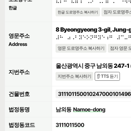
⠯⠇⠒⠈⠧⠶⠱⠁⠠⠕⠀⠨⠍⠶⠈⠍⠀⠘⠻
한글
점자 도로명주
한글 도로명주소 복사하기
8 Byeongyeong 3-gil, Jung-gu
영문주소
⠼⠓⠀⠴⠠⠃⠽⠑⠕⠝⠛⠽⠑⠰⠛⠀⠼⠉⠤
Address
영문 도로명주소 복사하기
점자 영문 
울산광역시 중구 남외동 247-
지번주소
지번주소 복사하기
👂 TTS 듣기
건물번호
311101150010247000101496
법정동명
남외동
Namoe-dong
법정동코드
3111011500