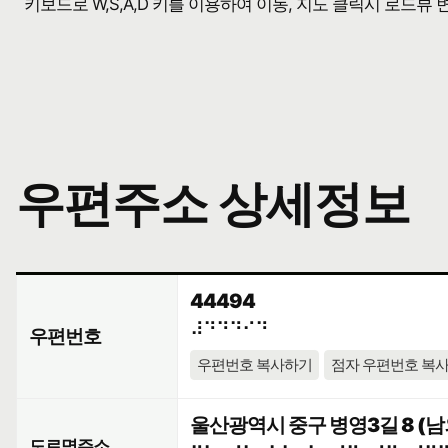
키보드로 W,S,A,D 키를 이용하여 이동, 지도 클릭시 로드뷰
우편주소 상세정보
44494
⠼⠙⠙⠙⠊⠙
우편번호
우편번호 복사하기
점자 우편번호 복
울산광역시 중구 병영3길 8 
도로명주소