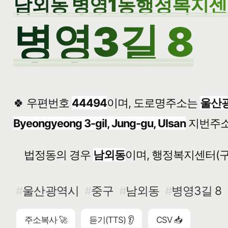
남외동 병영1동행정복지
병영3길 8
🍀 우편번호
44494
이며, 도로명주소는
울산광
Byeongyeong 3-gil, Jung-gu, Ulsan
지번주
법정동의 경우
남외동
이며, 행정복지센터(구
울산광역시
중구
남외동
병영3길 8
주소복사 🚀
듣기(TTS) 👂
CSV 📥