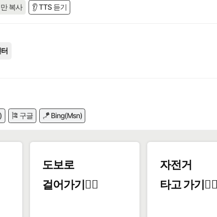
만 복사
👂 TTS 듣기
센터
)
🎏 구글
🪁 Bing(Msn)
도보로
자전거
걸어가기🚶‍♂️
타고 가기🚴‍♀