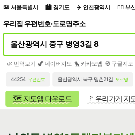
서울특별시
경기도
인천광역시
부
우리집 우편번호·도로명주소
🌿 번역보기
🦖 네이버지도
🐤 카카오맵
🧭 구글지도
44254
울산광역시 북구 명촌21길
우편번호
도로명
🗺️ 지도앱 다운로드
🚩 우리가게 