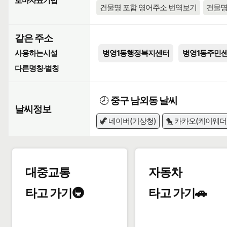
로마자표기법
건물명 포함 영어주소 번역보기
건물명
같은 주소
사용하는시설
병영1동행정복지센터
병영1동주민
다른명칭·별칭
🕗
중구 남외동 날씨
날씨정보
🦖 네이버(기상청)
🐤 카카오(케이웨더
대중교통
자동차
타고 가기🚇
타고 가기🚗