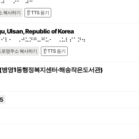
⠻⠼⠉⠈⠕⠂⠀⠼⠓
소 복사하기
👂 TTS 듣기
, Ulsan, Republic of Korea
⠛⠊⠇⠂⠀⠠⠚⠥⠝⠛⠤⠛⠥⠂⠀⠠⠥⠇⠎⠁⠝⠲
도로명주소 복사하기
👂 TTS 듣기
1 (병영1동행정복지센터·해송작은도서관)
5