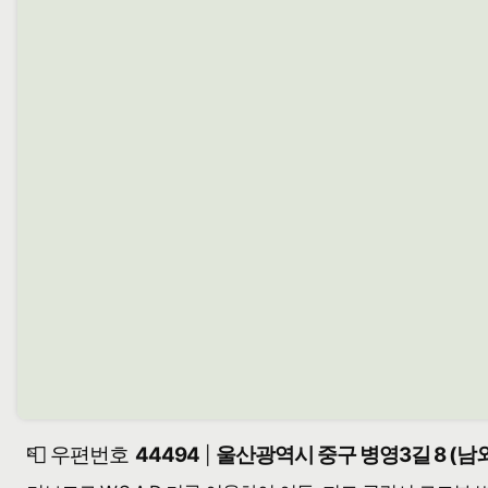
📮 우편번호
44494
울산광역시 중구 병영3길 8 (
|