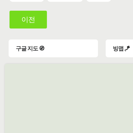
이전
구글 지도 🧭
빙맵 🪁