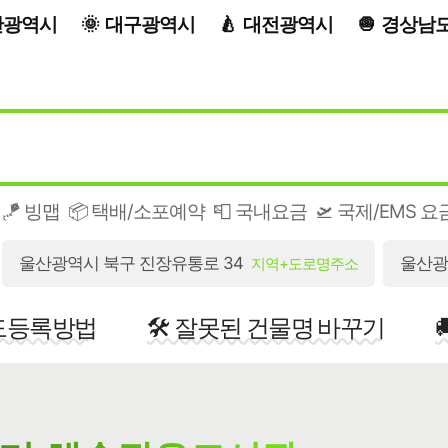
산광역시
대구광역시
대전광역시
경상남
🪁 빙맵
📦 택배/소포예약
📮 국내요금
🛫 국제/EMS 요
울산광역시 북구 진장유통로 34
울산광
지역+도로명주소
지도등록방법
🛠️ 잘못된 건물명 바꾸기