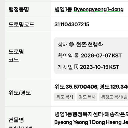
행정동명
병영1동
Byeongyeong1-dong
도로명코드
311104307215
상태 🟢
현존·현행화
도로명
확인일 📆
2026-07-07 KST
코드
게시일 🗓️
2023-10-15 KST
위도 35.5700406, 경도 129.34
위도/경도
위도 복사
경도 복사
위경도 복사(쉼
병영1동행정복지센터·해송작은
건물명
Byeong Yeong 1 Dong Haeng Jeo