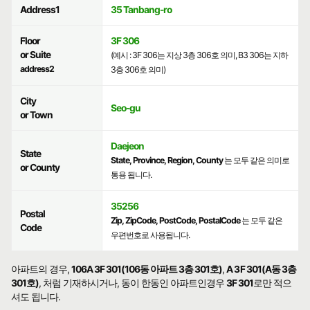
Address1
35 Tanbang-ro
Floor
3F 306
or Suite
(예시 : 3F 306는 지상 3층 306호 의미, B3 306는 지하
address2
3층 306호 의미)
City
Seo-gu
or Town
Daejeon
State
State, Province, Region, County
는 모두 같은 의미로
or County
통용 됩니다.
35256
Postal
Zip, ZipCode, PostCode, PostalCode
는 모두 같은
Code
우편번호로 사용됩니다.
아파트의 경우,
106A 3F 301(106동 아파트 3층 301호)
,
A 3F 301(A동 3층
301호)
, 처럼 기재하시거나, 동이 한동인 아파트인경우
3F 301
로만 적으
셔도 됩니다.