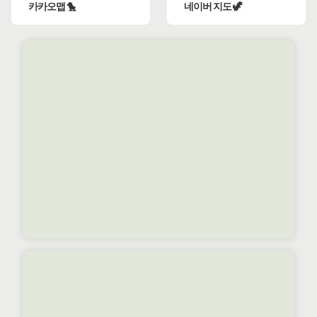
카카오맵 🐤
네이버 지도 🦖