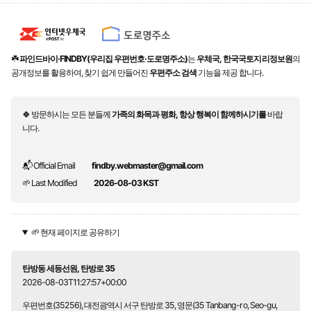
☘️
파인드바이·FINDBY(우리집 우편번호·도로명주소)
는
우체국, 한국국토지리정보원
의
공개정보를 활용하여, 찾기 쉽게 만들어진
우편주소 검색
기능을 제공 합니다.
🍀 방문하시는 모든 분들께
가족의 화목과 평화, 항상 행복이 함께하시기를
바랍
니다.
📬 Official Email
findby.webmaster@gmail.com
🌱 Last Modified
2026-08-03 KST
🌱 현재 페이지로 공유하기
탄방동 세등선원, 탄방로 35
2026-08-03T11:27:57+00:00
우편번호(35256), 대전광역시 서구 탄방로 35, 영문(35 Tanbang-ro, Seo-gu,