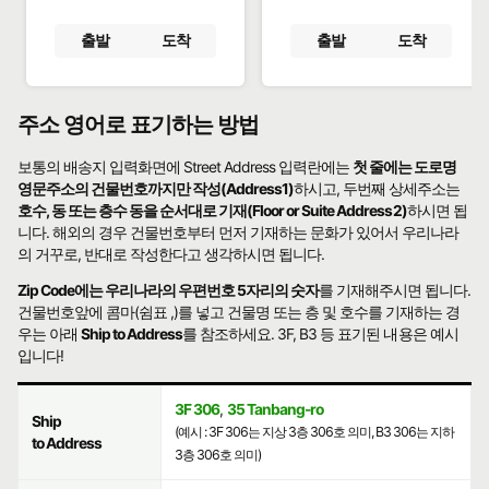
출발
도착
출발
도착
주소 영어로 표기하는 방법
보통의 배송지 입력화면에 Street Address 입력란에는
첫 줄에는 도로명
영문주소의 건물번호까지만 작성(Address1)
하시고, 두번째 상세주소는
호수, 동 또는 층수 동을 순서대로 기재(Floor or Suite Address2)
하시면 됩
니다. 해외의 경우 건물번호부터 먼저 기재하는 문화가 있어서 우리나라
의 거꾸로, 반대로 작성한다고 생각하시면 됩니다.
Zip Code에는 우리나라의 우편번호 5자리의 숫자
를 기재해주시면 됩니다.
건물번호앞에 콤마(쉼표 ,)를 넣고 건물명 또는 층 및 호수를 기재하는 경
우는 아래
Ship to Address
를 참조하세요. 3F, B3 등 표기된 내용은 예시
입니다!
3F 306
,
35 Tanbang-ro
Ship
(예시 : 3F 306는 지상 3층 306호 의미, B3 306는 지하
to Address
3층 306호 의미)