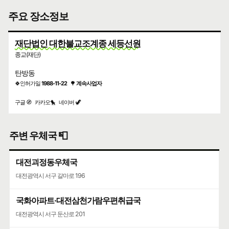
주요 장소정보
재단법인 대한불교조계종 세등선원
종교(재단)
탄방동
🍀인허가일
1988-11-22
🌳
계속사업자
구글 🧭
카카오🐤
네이버 🦖
주변 우체국 📮
대전괴정동우체국
대전광역시 서구 갈마로 196
국화아파트·대전삼천가람우편취급국
대전광역시 서구 둔산로 201