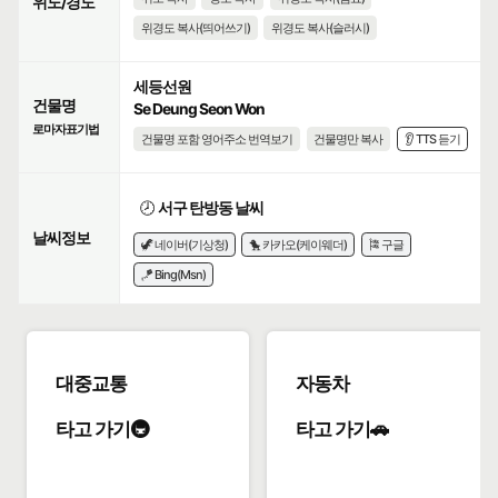
위도/경도
위경도 복사(띄어쓰기)
위경도 복사(슬러시)
세등선원
건물명
Se Deung Seon Won
로마자표기법
건물명 포함 영어주소 번역보기
건물명만 복사
👂 TTS 듣기
🕗
서구 탄방동 날씨
날씨정보
🦖 네이버(기상청)
🐤 카카오(케이웨더)
🎏 구글
🪁 Bing(Msn)
대중교통
자동차
타고 가기🚇
타고 가기🚗