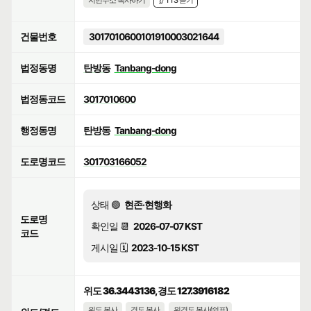
지번주소 복사하기
👂 TTS 듣기
건물번호
3017010600101910003021644
법정동명
탄방동
Tanbang-dong
법정동코드
3017010600
행정동명
탄방동
Tanbang-dong
도로명코드
301703166052
상태 🟢
현존·현행화
도로명
확인일 📆
2026-07-07 KST
코드
게시일 🗓️
2023-10-15 KST
위도 36.3443136, 경도 127.3916182
위도 복사
경도 복사
위경도 복사(쉼표)