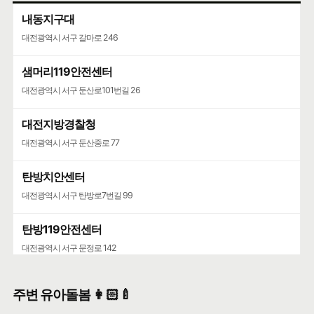
내동지구대
대전광역시 서구 갈마로 246
샘머리119안전센터
대전광역시 서구 둔산로101번길 26
대전지방경찰청
대전광역시 서구 둔산중로 77
탄방치안센터
대전광역시 서구 탄방로7번길 99
탄방119안전센터
대전광역시 서구 문정로 142
용문지구대
주변 유아돌봄 👩🏻‍🍼
대전광역시 서구 계룡로 667