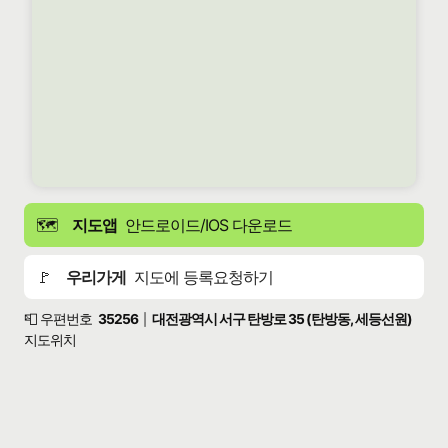
🗺️
지도앱
안드로이드/IOS 다운로드
🚩
우리가게
지도에 등록요청하기
📮 우편번호
35256
대전광역시 서구 탄방로 35 (탄방동, 세등선원)
|
지도위치