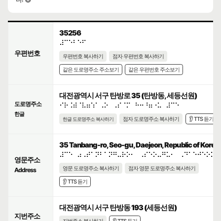
35256
⠼⠉⠑⠃⠑⠋
우편번호
우편번호 복사하기
점자 우편번호 복사하기
같은 도로명주소 주소보기
같은 우편번호 주소보기
대전광역시 서구 탄방로 35 (탄방동, 세등선원)
도로명주소
⠊⠗⠨⠾⠈⠧⠶⠱⠁⠠⠕⠀⠠⠎⠈⠍⠀⠓⠒⠘⠶⠐⠥⠀⠼⠉⠑
한글
점자 도로명주소 복사하기
👂 TTS 듣기
한글 도로명주소 복사하기
35 Tanbang-ro, Seo-gu, Daejeon, Republic of Korea
⠼⠉⠑⠀⠴⠠⠞⠁⠝⠃⠁⠝⠛⠤⠗⠕⠂⠀⠠⠎⠑⠕⠤⠛⠥⠂⠀⠠⠙⠁⠑⠚⠑⠕⠝⠲
영문주소
영문 도로명주소 복사하기
점자 영문 도로명주소 복사하기
Address
👂 TTS 듣기
대전광역시 서구 탄방동 193 (세등선원)
지번주소