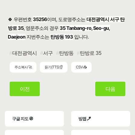
🍀 우편번호
35256
이며, 도로명주소는
대전광역시 서구 탄
방로 35
, 영문주소의 경우
35 Tanbang-ro, Seo-gu,
Daejeon
지번주소는
탄방동 193
입니다.
대전광역시
서구
탄방동
탄방로 35
주소복사 🚀
듣기(TTS) 👂
CSV 📥
이전
다음
구글 지도 🧭
빙맵 🪁