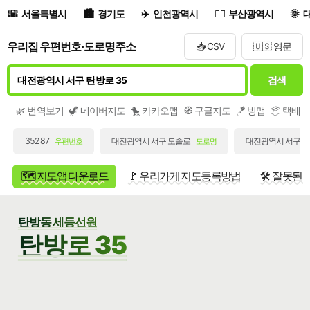
서울특별시
경기도
인천광역시
부산광역시
우리집 우편번호·도로명주소
📥 CSV
🇺🇸 영문
검색
🌿 번역보기
🦖 네이버지도
🐤 카카오맵
🧭 구글지도
🪁 빙맵
📦 택배
35287
대전광역시 서구 도솔로
대전광역시 서구 가
우편번호
도로명
🗺️ 지도앱 다운로드
🚩 우리가게 지도등록방법
🛠️ 잘못된
탄방동 세등선원
탄방로 35