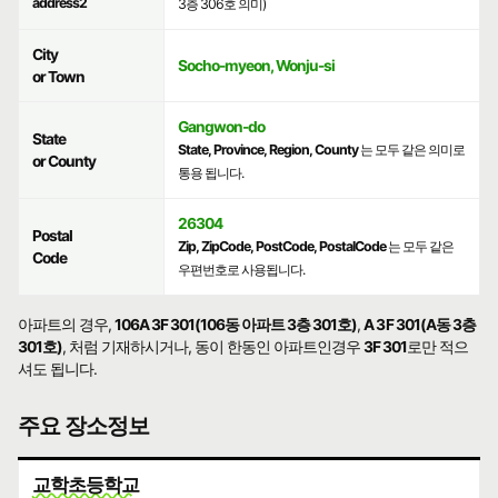
address2
3층 306호 의미)
City
Socho-myeon, Wonju-si
or Town
Gangwon-do
State
State, Province, Region, County
는 모두 같은 의미로
or County
통용 됩니다.
26304
Postal
Zip, ZipCode, PostCode, PostalCode
는 모두 같은
Code
우편번호로 사용됩니다.
아파트의 경우,
106A 3F 301(106동 아파트 3층 301호)
,
A 3F 301(A동 3층
301호)
, 처럼 기재하시거나, 동이 한동인 아파트인경우
3F 301
로만 적으
셔도 됩니다.
주요 장소정보
교학초등학교