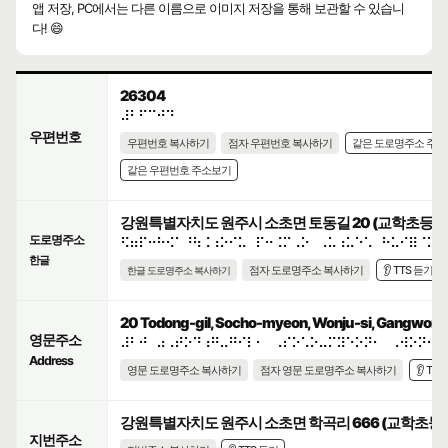
앱 저장, PC에서는 다른 이름으로 이미지 저장을 통해 보관할 수 있습니
다! 😄
26304
⠼⠃⠋⠉⠚⠙
우편번호
우편번호 복사하기
점자 우편번호 복사하기
같은 도로명주소 주
같은 우편번호 주소보기
강원특별자치도 원주시 소초면 토동길 20 (교학초등학
도로명주소
⠫⠶⠏⠒⠓⠪⠁⠘⠳⠨⠰⠕⠊⠥⠀⠏⠒⠨⠍⠠⠕⠀⠠⠥⠰⠥⠑⠡⠀⠓⠥⠊⠿⠈⠕⠂
한글
점자 도로명주소 복사하기
👂 TTS 듣기
한글 도로명주소 복사하기
20 Todong-gil, Socho-myeon, Wonju-si, Gangwon-do
영문주소
⠼⠃⠚⠀⠴⠠⠞⠕⠙⠰⠛⠤⠛⠊⠇⠂⠀⠠⠎⠕⠡⠕⠤⠍⠽⠑⠕⠝⠂⠀⠠⠺⠕⠝⠚⠥
Address
영문 도로명주소 복사하기
점자 영문 도로명주소 복사하기
👂 TT
강원특별자치도 원주시 소초면 학곡리 666 (교학초등
지번주소