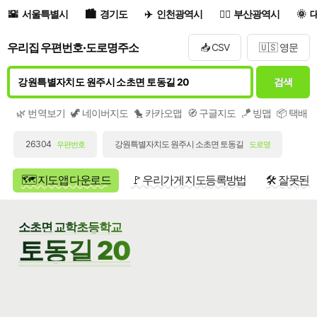
서울특별시
경기도
인천광역시
부산광역시
우리집 우편번호·도로명주소
📥 CSV
🇺🇸 영문
검색
🌿 번역보기
🦖 네이버지도
🐤 카카오맵
🧭 구글지도
🪁 빙맵
📦 택배
26304
강원특별자치도 원주시 소초면 토동길
우편번호
도로명
🗺️ 지도앱 다운로드
🚩 우리가게 지도등록방법
🛠️ 잘못된
소초면 교학초등학교
토동길 20