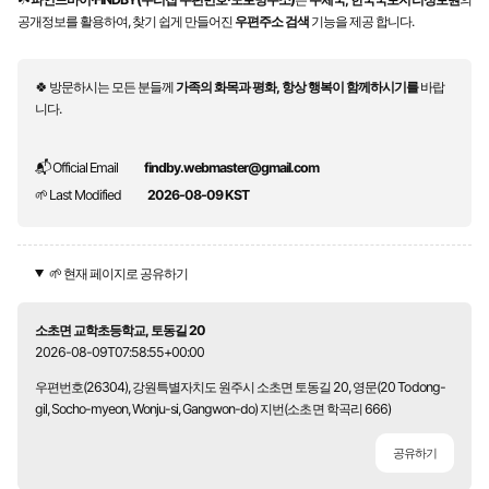
공개정보를 활용하여, 찾기 쉽게 만들어진
우편주소 검색
기능을 제공 합니다.
🍀 방문하시는 모든 분들께
가족의 화목과 평화, 항상 행복이 함께하시기를
바랍
니다.
📬 Official Email
findby.webmaster@gmail.com
🌱 Last Modified
2026-08-09 KST
🌱 현재 페이지로 공유하기
소초면 교학초등학교, 토동길 20
2026-08-09T07:58:55+00:00
우편번호(26304), 강원특별자치도 원주시 소초면 토동길 20, 영문(20 Todong-
gil, Socho-myeon, Wonju-si, Gangwon-do) 지번(소초면 학곡리 666)
공유하기