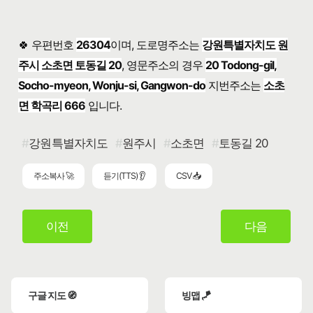
🍀 우편번호
26304
이며, 도로명주소는
강원특별자치도 원
주시 소초면 토동길 20
, 영문주소의 경우
20 Todong-gil,
Socho-myeon, Wonju-si, Gangwon-do
지번주소는
소초
면 학곡리 666
입니다.
강원특별자치도
원주시
소초면
토동길 20
주소복사 🚀
듣기(TTS) 👂
CSV 📥
이전
다음
구글 지도 🧭
빙맵 🪁