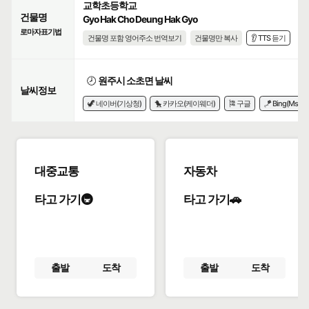
교학초등학교
건물명
Gyo Hak Cho Deung Hak Gyo
로마자표기법
건물명 포함 영어주소 번역보기
건물명만 복사
👂 TTS 듣기
🕗
원주시 소초면 날씨
날씨정보
🦖 네이버(기상청)
🐤 카카오(케이웨더)
🎏 구글
🪁 Bing(Msn)
대중교통
자동차
타고 가기🚇
타고 가기🚗
출발
도착
출발
도착