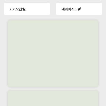
카카오맵 🐤
네이버 지도 🦖