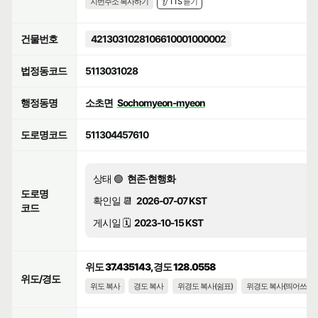
지번주소 복사하기
👂 TTS 듣기
건물번호
4213031028106610001000002
법정동코드
5113031028
행정동명
소초면
Sochomyeon-myeon
도로명코드
511304457610
상태 🟢
현존·현행화
도로명
확인일 📆
2026-07-07 KST
코드
게시일 🗓️
2023-10-15 KST
위도 37.435143, 경도 128.0558
위도/경도
위도 복사
경도 복사
위경도 복사(쉼표)
위경도 복사(띄어쓰기)