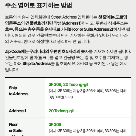
주소 영어로 표기하는 방법
보통의 배송지 입력화면에 Street Address 입력란에는
첫 줄에는 도로명
영문주소의 건물번호까지만 작성(Address1)
하시고, 두번째 상세주소는
호수, 동 또는 층수 동을 순서대로 기재(Floor or Suite Address2)
하시면 됩
니다. 해외의 경우 건물번호부터 먼저 기재하는 문화가 있어서 우리나라
의 거꾸로, 반대로 작성한다고 생각하시면 됩니다.
Zip Code에는 우리나라의 우편번호 5자리의 숫자
를 기재해주시면 됩니다.
건물번호앞에 콤마(쉼표 ,)를 넣고 건물명 또는 층 및 호수를 기재하는 경
우는 아래
Ship to Address
를 참조하세요. 3F, B3 등 표기된 내용은 예시
입니다!
3F 306
,
20 Todong-gil
Ship
(예시 : 3F 306는 지상 3층 306호 의미, B3 306는 지하
to Address
3층 306호 의미)
Address1
20 Todong-gil
Floor
3F 306
or Suite
(예시 : 3F 306는 지상 3층 306호 의미, B3 306는 지하