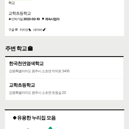
학교
교학초등학교
🍀인허가일
2022-02-10
🌳
계속사업자
구글 🧭
카카오🐤
네이버 🦖
주변 학교 🏫
한국천연염색학교
강원특별자치도 원주시 소초면 치악로 3416
교학초등학교
강원특별자치도 원주시 소초면 토동길 20
🍀유용한 누리집 모음