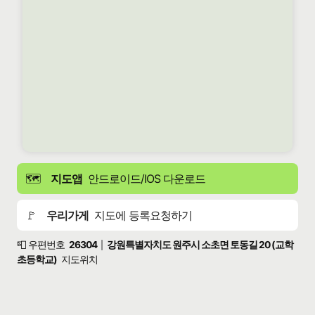
🗺️
지도앱
안드로이드/IOS 다운로드
🚩
우리가게
지도에 등록요청하기
📮 우편번호
26304
강원특별자치도 원주시 소초면 토동길 20 (교학
|
초등학교)
지도위치