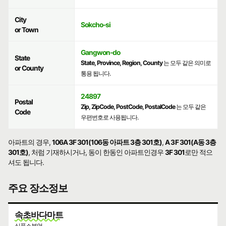
City
Sokcho-si
or Town
Gangwon-do
State
State, Province, Region, County
는 모두 같은 의미로
or County
통용 됩니다.
24897
Postal
Zip, ZipCode, PostCode, PostalCode
는 모두 같은
Code
우편번호로 사용됩니다.
아파트의 경우,
106A 3F 301(106동 아파트 3층 301호)
,
A 3F 301(A동 3층
301호)
, 처럼 기재하시거나, 동이 한동인 아파트인경우
3F 301
로만 적으
셔도 됩니다.
주요 장소정보
속초바다마트
식품소분업