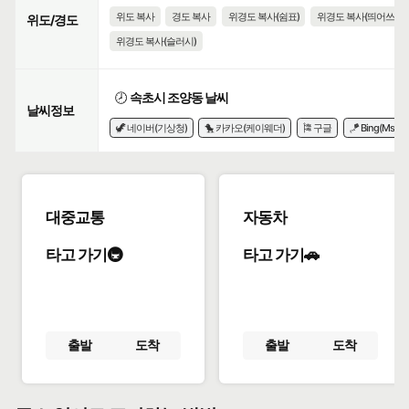
위도 복사
경도 복사
위경도 복사(쉼표)
위경도 복사(띄어쓰기)
위도/경도
위경도 복사(슬러시)
🕗
속초시 조양동 날씨
날씨정보
🦖 네이버(기상청)
🐤 카카오(케이웨더)
🎏 구글
🪁 Bing(Msn)
대중교통
자동차
타고 가기🚇
타고 가기🚗
출발
도착
출발
도착