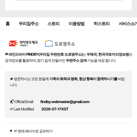
홈
우리집주소
스토리
이용방법
히스토리
서비스소
☘️
파인드바이·FINDBY(우리집 우편번호·도로명주소)
는
우체국, 한국국토지리정보원
의
공개정보를 활용하여, 찾기 쉽게 만들어진
우편주소 검색
기능을 제공 합니다.
🍀 방문하시는 모든 분들께
가족의 화목과 평화, 항상 행복이 함께하시기를
바랍
니다.
📬 Official Email
findby.webmaster@gmail.com
🌱 Last Modified
2026-07-17 KST
🌱 현재 페이지로 공유하기