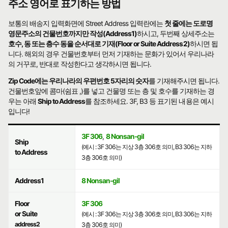
주소 영어로 표기하는 방법
보통의 배송지 입력화면에 Street Address 입력란에는
첫 줄에는 도로명
영문주소의 건물번호까지만 작성(Address1)
하시고, 두번째 상세주소는
호수, 동 또는 층수 동을 순서대로 기재(Floor or Suite Address2)
하시면 됩
니다. 해외의 경우 건물번호부터 먼저 기재하는 문화가 있어서 우리나라
의 거꾸로, 반대로 작성한다고 생각하시면 됩니다.
Zip Code에는 우리나라의 우편번호 5자리의 숫자
를 기재해주시면 됩니다.
건물번호앞에 콤마(쉼표 ,)를 넣고 건물명 또는 층 및 호수를 기재하는 경
우는 아래
Ship to Address
를 참조하세요. 3F, B3 등 표기된 내용은 예시
입니다!
3F 306
,
8 Nonsan-gil
Ship
(예시 : 3F 306는 지상 3층 306호 의미, B3 306는 지하
to Address
3층 306호 의미)
Address1
8 Nonsan-gil
Floor
3F 306
or Suite
(예시 : 3F 306는 지상 3층 306호 의미, B3 306는 지하
address2
3층 306호 의미)