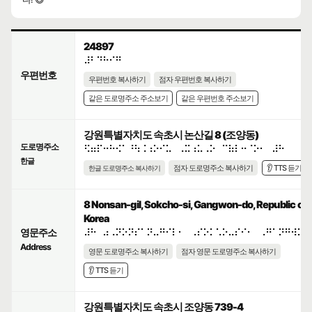
24897
⠼⠃⠙⠓⠊⠛
우편번호
우편번호 복사하기
점자 우편번호 복사하기
같은 도로명주소 주소보기
같은 우편번호 주소보기
강원특별자치도 속초시 논산길 8 (조양동)
도로명주소
⠫⠶⠏⠒⠓⠪⠁⠘⠳⠨⠰⠕⠊⠥⠀⠠⠭⠰⠥⠠⠕⠀⠉⠷⠇⠒⠈⠕⠂⠀⠼⠓
한글
점자 도로명주소 복사하기
👂 TTS 듣기
한글 도로명주소 복사하기
8 Nonsan-gil, Sokcho-si, Gangwon-do, Republic of
Korea
영문주소
⠼⠓⠀⠴⠠⠝⠕⠝⠎⠁⠝⠤⠛⠊⠇⠂⠀⠠⠎⠕⠅⠡⠕⠤⠎⠊⠂⠀⠠⠛⠁⠝⠛⠺⠕⠝
Address
영문 도로명주소 복사하기
점자 영문 도로명주소 복사하기
👂 TTS 듣기
강원특별자치도 속초시 조양동 739-4