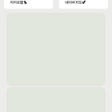
카카오맵 🐤
네이버 지도 🦖