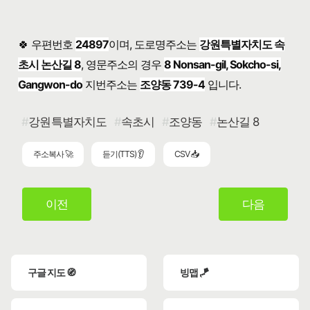
🍀 우편번호
24897
이며, 도로명주소는
강원특별자치도 속
초시 논산길 8
, 영문주소의 경우
8 Nonsan-gil, Sokcho-si,
Gangwon-do
지번주소는
조양동 739-4
입니다.
강원특별자치도
속초시
조양동
논산길 8
주소복사 🚀
듣기(TTS) 👂
CSV 📥
이전
다음
구글 지도 🧭
빙맵 🪁