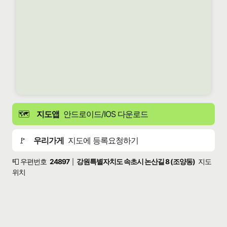
🗺️
지도앱
안드로이드/IOS 다운로드
🚩
우리가게
지도에 등록요청하기
📮 우편번호
24897
강원특별자치도 속초시 논산길 8 (조양동)
지도
|
위치