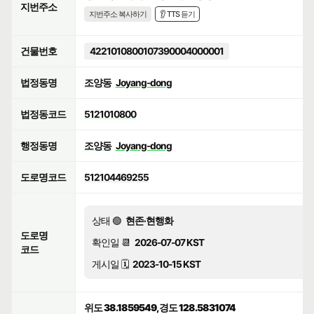
지번주소
지번주소 복사하기
👂 TTS 듣기
건물번호
4221010800107390004000001
법정동명
조양동
Joyang-dong
법정동코드
5121010800
행정동명
조양동
Joyang-dong
도로명코드
512104469255
상태 🟢
현존·현행화
도로명
확인일 📆
2026-07-07 KST
코드
게시일 🗓️
2023-10-15 KST
위도 38.1859549, 경도 128.5831074