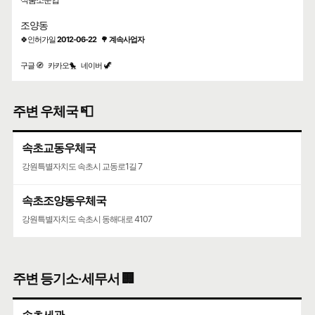
조양동
🍀인허가일
2012-06-22
🌳
계속사업자
구글 🧭
카카오🐤
네이버 🦖
주변 우체국 📮
속초교동우체국
강원특별자치도 속초시 교동로1길 7
속초조양동우체국
강원특별자치도 속초시 동해대로 4107
주변 등기소·세무서 🏢