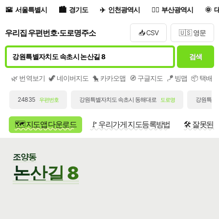
서울특별시
경기도
인천광역시
부산광역시
우리집 우편번호·도로명주소
📥 CSV
🇺🇸 영문
검색
🌿 번역보기
🦖 네이버지도
🐤 카카오맵
🧭 구글지도
🪁 빙맵
📦 택배
24835
강원특별자치도 속초시 동해대로
강원특별자
우편번호
도로명
🗺️ 지도앱 다운로드
🚩 우리가게 지도등록방법
🛠️ 잘못된
조양동
논산길 8