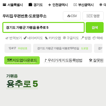
서울특별시
경기도
인천광역시
부산광역시
우리집 우편번호·도로명주소
📥 CSV
🇺🇸 영문
검색
🌿 번역보기
🦖 네이버지도
🐤 카카오맵
🧭 구글지도
🪁 빙맵
📦 택배
12417
경기도 가평군 가평읍 석봉로191번길
경기도 
우편번호
도로명
🗺️ 지도앱 다운로드
🚩 우리가게 지도등록방법
🛠️ 잘못된
가평읍
용추로 5