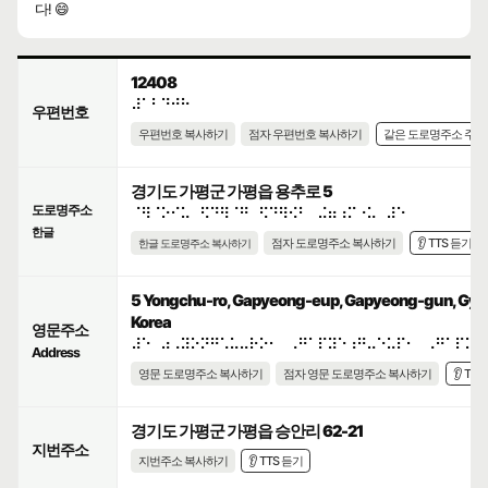
다! 😄
12408
⠼⠁⠃⠙⠚⠓
우편번호
우편번호 복사하기
점자 우편번호 복사하기
같은 도로명주소 주
경기도 가평군 가평읍 용추로 5
도로명주소
⠈⠻⠈⠕⠊⠥⠀⠫⠙⠻⠈⠛⠀⠫⠙⠻⠪⠃⠀⠬⠶⠰⠍⠐⠥⠀⠼⠑
한글
점자 도로명주소 복사하기
👂 TTS 듣기
한글 도로명주소 복사하기
5 Yongchu-ro, Gapyeong-eup, Gapyeong-gun, Gyeo
Korea
영문주소
⠼⠑⠀⠴⠠⠽⠕⠝⠛⠡⠥⠤⠗⠕⠂⠀⠠⠛⠁⠏⠽⠑⠰⠛⠤⠑⠥⠏⠂⠀⠠⠛⠁⠏⠽⠑
Address
영문 도로명주소 복사하기
점자 영문 도로명주소 복사하기
👂 TT
경기도 가평군 가평읍 승안리 62-21
지번주소
지번주소 복사하기
👂 TTS 듣기