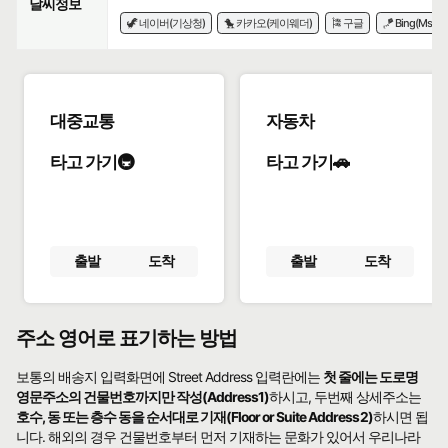
날씨정보
🦖 네이버(기상청)
🐤 카카오(케이웨더)
🎏 구글
🪁 Bing(Msn)
대중교통
자동차
타고 가기🚇
타고 가기🚗
출발
도착
출발
도착
주소 영어로 표기하는 방법
보통의 배송지 입력화면에 Street Address 입력란에는
첫 줄에는 도로명
영문주소의 건물번호까지만 작성(Address1)
하시고, 두번째 상세주소는
호수, 동 또는 층수 동을 순서대로 기재(Floor or Suite Address2)
하시면 됩
니다. 해외의 경우 건물번호부터 먼저 기재하는 문화가 있어서 우리나라