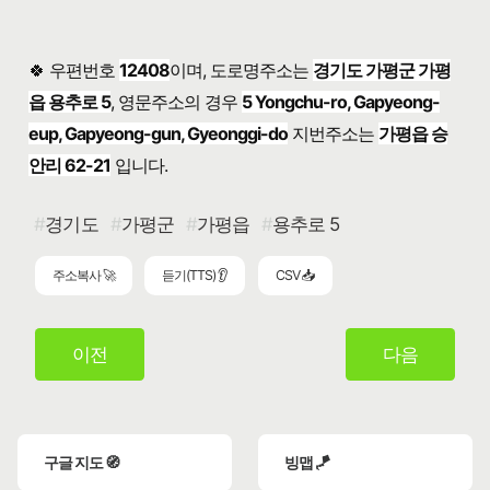
🍀 우편번호
12408
이며, 도로명주소는
경기도 가평군 가평
읍 용추로 5
, 영문주소의 경우
5 Yongchu-ro, Gapyeong-
eup, Gapyeong-gun, Gyeonggi-do
지번주소는
가평읍 승
안리 62-21
입니다.
경기도
가평군
가평읍
용추로 5
주소복사 🚀
듣기(TTS) 👂
CSV 📥
이전
다음
구글 지도 🧭
빙맵 🪁