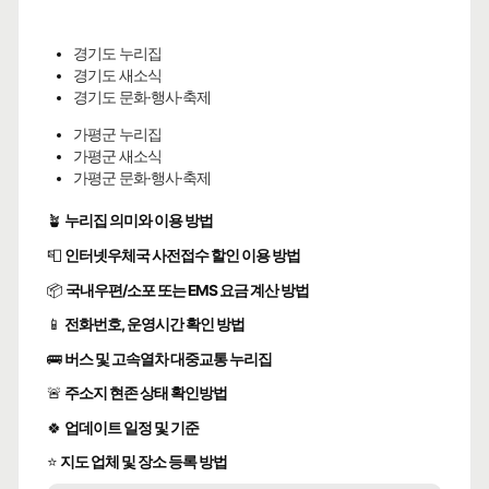
🍀인허가일
2010-03-09
🌳
계속사업자
구글 🧭
카카오🐤
네이버 🦖
경기도 누리집
경기도 새소식
횃불마트
경기도 문화·행사·축제
담배소매업
가평군 누리집
가평군 새소식
상세정보와 동일한 주소
가평군 문화·행사·축제
🍀인허가일
2002-04-09
🌳
계속사업자
🪴
누리집 의미와 이용 방법
구글 🧭
카카오🐤
네이버 🦖
📮
인터넷우체국 사전접수 할인 이용 방법
용추숯불닭갈비
📦
국내우편/소포 또는 EMS 요금 계산 방법
한식
📱
전화번호, 운영시간 확인 방법
1층
🍀인허가일
1997-11-08
🌳
계속사업자
🚌
버스 및 고속열차 대중교통 누리집
🚨
주소지 현존 상태 확인방법
구글 🧭
카카오🐤
네이버 🦖
🍀
업데이트 일정 및 기준
계곡여행
⭐
지도 업체 및 장소 등록 방법
한식