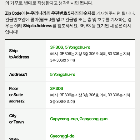
의 거꾸로, 반대로 작성한다고 생각하시면 됩니다.
Zip Code에는 우리나라의 우편번호 5자리의 숫자
를 기재해주시면 됩니다.
건물번호앞에 콤마(쉼표 ,)를 넣고 건물명 또는 층 및 호수를 기재하는 경
우는 아래
Ship to Address
를 참조하세요. 3F, B3 등 표기된 내용은 예시
입니다!
3F 306
,
5 Yongchu-ro
Ship
(예시 : 3F 306는 지상 3층 306호 의미, B3 306는 지하
to Address
3층 306호 의미)
Address1
5 Yongchu-ro
Floor
3F 306
or Suite
(예시 : 3F 306는 지상 3층 306호 의미, B3 306는 지하
address2
3층 306호 의미)
City
Gapyeong-eup, Gapyeong-gun
or Town
Gyeonggi-do
State