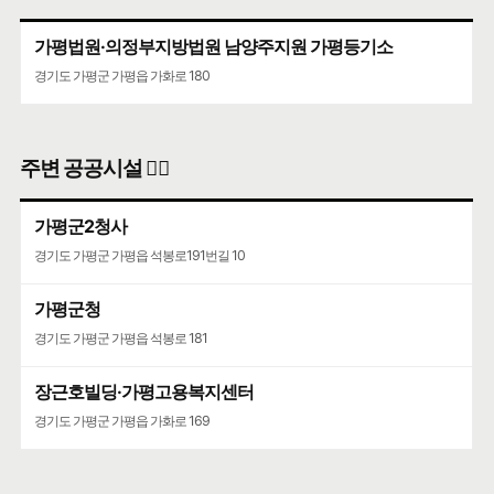
🍀인허가일
2017-07-18
🌳
계속사업자
가평법원·의정부지방법원 남양주지원 가평등기소
구글 🧭
카카오🐤
네이버 🦖
경기도 가평군 가평읍 가화로 180
에이디646
농어촌민박업
상세정보와 동일한 주소
주변 공공시설 👨‍✈️
🍀인허가일
2017-03-15
🌳
계속사업자
가평군2청사
구글 🧭
카카오🐤
네이버 🦖
경기도 가평군 가평읍 석봉로191번길 10
용추계곡펜션
농어촌민박업
가평군청
상세정보와 동일한 주소
경기도 가평군 가평읍 석봉로 181
🍀인허가일
2006-05-13
🌳
계속사업자
장근호빌딩·가평고용복지센터
구글 🧭
카카오🐤
네이버 🦖
경기도 가평군 가평읍 가화로 169
햇빛여행펜션
농어촌민박업