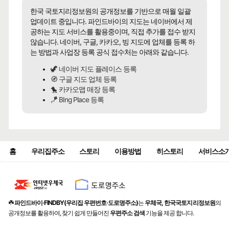
상세정보와 동일한 주소
한국 국토지리정보원의 공개정보를 기반으로 매월 일괄
🍀인허가일
2005-04-04
🌳
계속사업자
업데이트 중입니다. 파인드바이의 지도는 네이버에서 제
공하는 지도 서비스를 활용중이며, 직접 추가를 접수 받지
구글 🧭
카카오🐤
네이버 🦖
않습니다. 네이버, 구글, 카카오, 빙 지도에 업체를 등록 하
는 방법과 사업장 등록 공식 접수처는 아래와 같습니다.
민경식당
🦖 네이버 지도 플레이스 등록
한식
🧭 구글 지도 업체 등록
🐤 카카오맵 매장 등록
1층
🪁 BIng Place 등록
🍀인허가일
2006-06-07
🌳
계속사업자
구글 🧭
카카오🐤
네이버 🦖
홈
우리집주소
스토리
이용방법
히스토리
서비스소
☘️
파인드바이·FINDBY(우리집 우편번호·도로명주소)
는
우체국, 한국국토지리정보원
의
공개정보를 활용하여, 찾기 쉽게 만들어진
우편주소 검색
기능을 제공 합니다.