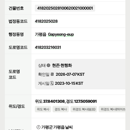
건물번호
4182025028100620021000001
법정동코드
4182025028
행정동명
가평읍
Gapyeong-eup
도로명코드
418203216031
상태 🟢
현존·현행화
도로명
확인일 📆
2026-07-07 KST
코드
게시일 🗓️
2023-10-15 KST
위도 37.8401308, 경도 127.5059091
위도/경도
위도 복사
경도 복사
위경도 복사(쉼표)
위경도 복사(띄어쓰기)
🕗
가평군 가평읍 날씨