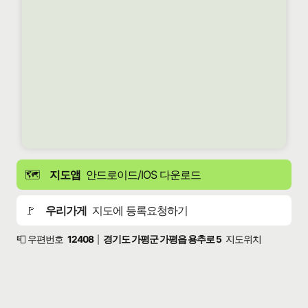
🗺️
지도앱
안드로이드/IOS 다운로드
🚩
우리가게
지도에 등록요청하기
📮 우편번호
12408
경기도 가평군 가평읍 용추로 5
지도위치
|