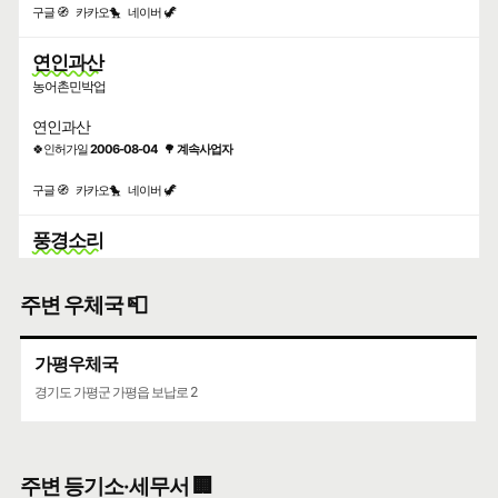
구글 🧭
카카오🐤
네이버 🦖
연인과산
농어촌민박업
연인과산
🍀인허가일
2006-08-04
🌳
계속사업자
구글 🧭
카카오🐤
네이버 🦖
풍경소리
농어촌민박업
주변 우체국 📮
풍경소리펜션
🍀인허가일
2006-05-13
🌳
계속사업자
가평우체국
구글 🧭
카카오🐤
네이버 🦖
경기도 가평군 가평읍 보납로 2
시즈닝 페퍼
농어촌민박업
상세정보와 동일한 주소
주변 등기소·세무서 🏢