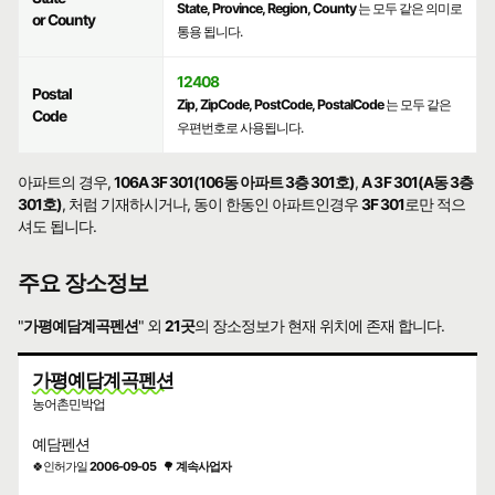
State, Province, Region, County
는 모두 같은 의미로
or County
통용 됩니다.
12408
Postal
Zip, ZipCode, PostCode, PostalCode
는 모두 같은
Code
우편번호로 사용됩니다.
아파트의 경우,
106A 3F 301(106동 아파트 3층 301호)
,
A 3F 301(A동 3층
301호)
, 처럼 기재하시거나, 동이 한동인 아파트인경우
3F 301
로만 적으
셔도 됩니다.
주요 장소정보
"
가평예담계곡펜션
" 외
21곳
의 장소정보가 현재 위치에 존재 합니다.
가평예담계곡펜션
농어촌민박업
예담펜션
🍀인허가일
2006-09-05
🌳
계속사업자