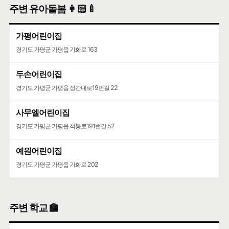
주변 유아돌봄 👩🏻‍🍼
햇빛여행펜션
🍀인허가일
2006-10-20
🌳
계속사업자
가평어린이집
구글 🧭
카카오🐤
네이버 🦖
경기도 가평군 가평읍 가화로 163
용추사랑
농어촌민박업
두손어린이집
경기도 가평군 가평읍 정간내로19번길 22
용추사랑펜션
🍀인허가일
2006-05-18
🌳
계속사업자
사무엘어린이집
구글 🧭
카카오🐤
네이버 🦖
경기도 가평군 가평읍 석봉로191번길 52
추억만들기펜션
예원어린이집
농어촌민박업
경기도 가평군 가평읍 가화로 202
추억만들기펜션
🍀인허가일
2011-05-31
🌳
계속사업자
구글 🧭
카카오🐤
네이버 🦖
주변 학교 🏫
뜰안채