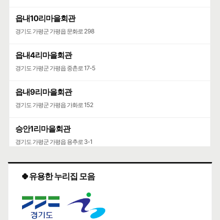
구글 🧭
카카오🐤
네이버 🦖
읍내10리마을회관
별천지
경기도 가평군 가평읍 문화로 298
여관업
읍내4리마을회관
상세정보와 동일한 주소
🍀인허가일
2007-05-01
🌳
계속사업자
경기도 가평군 가평읍 중촌로 17-5
구글 🧭
카카오🐤
네이버 🦖
읍내9리마을회관
예담펜션
경기도 가평군 가평읍 가화로 152
담배소매업
승안1리마을회관
예담펜션
경기도 가평군 가평읍 용추로 3-1
🍀인허가일
2020-06-05
🌳
계속사업자
구글 🧭
카카오🐤
네이버 🦖
🍀유용한 누리집 모음
용추숲속의향기
담배소매업
상세정보와 동일한 주소