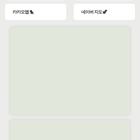
카카오맵 🐤
네이버 지도 🦖