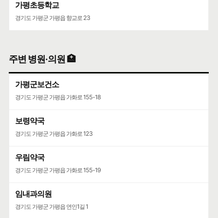
가평초등학교
농어촌민박업
경기도 가평군 가평읍 향교로 23
뜰안채
🍀인허가일
2011-10-10
🌳
계속사업자
구글 🧭
카카오🐤
네이버 🦖
주변 병원·의원 🏥
시즈닝
가평군보건소
농어촌민박업
경기도 가평군 가평읍 가화로 155-18
상세정보와 동일한 주소
🍀인허가일
2017-07-07
🌳
계속사업자
보령약국
구글 🧭
카카오🐤
네이버 🦖
경기도 가평군 가평읍 가화로 123
더풀하우스
우림약국
농어촌민박업
경기도 가평군 가평읍 가화로 155-19
풀하우스
🍀인허가일
2015-04-27
🌳
계속사업자
임내과의원
경기도 가평군 가평읍 연인1길 1
구글 🧭
카카오🐤
네이버 🦖