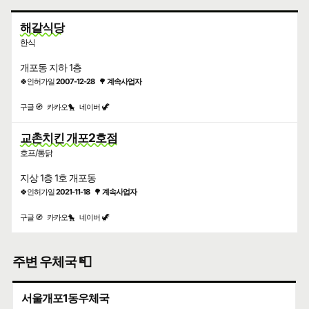
해갈식당
한식
개포동 지하 1층
🍀인허가일
2007-12-28
🌳
계속사업자
구글 🧭
카카오🐤
네이버 🦖
교촌치킨 개포2호점
호프/통닭
지상 1층 1호 개포동
🍀인허가일
2021-11-18
🌳
계속사업자
구글 🧭
카카오🐤
네이버 🦖
주변 우체국 📮
서울개포1동우체국