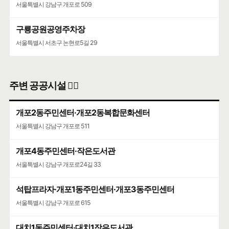
서울특별시 강남구 개포로 509
서울특별시 강남구 삼성로 212
구룡공원공영주차장
서울특별시 서초구 논현로5길 29
주변 공공시설 👨‍✈️
개포2동주민센터·개포2동복합문화센터
서울특별시 강남구 개포로 511
개포4동주민센터·작은도서관
서울특별시 강남구 개포로24길 33
석탑프라자·개포1동주민센터·개포3동주민센터
서울특별시 강남구 개포로 615
대치1동주민센터·대치1작은도서관