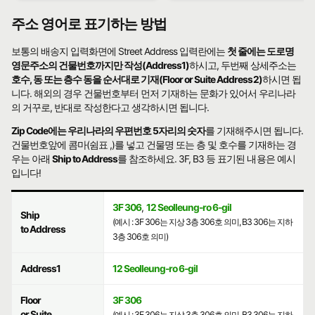
주소 영어로 표기하는 방법
보통의 배송지 입력화면에 Street Address 입력란에는
첫 줄에는 도로명
영문주소의 건물번호까지만 작성(Address1)
하시고, 두번째 상세주소는
호수, 동 또는 층수 동을 순서대로 기재(Floor or Suite Address2)
하시면 됩
니다. 해외의 경우 건물번호부터 먼저 기재하는 문화가 있어서 우리나라
의 거꾸로, 반대로 작성한다고 생각하시면 됩니다.
Zip Code에는 우리나라의 우편번호 5자리의 숫자
를 기재해주시면 됩니다.
건물번호앞에 콤마(쉼표 ,)를 넣고 건물명 또는 층 및 호수를 기재하는 경
우는 아래
Ship to Address
를 참조하세요. 3F, B3 등 표기된 내용은 예시
입니다!
3F 306
,
12 Seolleung-ro 6-gil
Ship
(예시 : 3F 306는 지상 3층 306호 의미, B3 306는 지하
to Address
3층 306호 의미)
Address1
12 Seolleung-ro 6-gil
Floor
3F 306
or Suite
(예시 : 3F 306는 지상 3층 306호 의미, B3 306는 지하