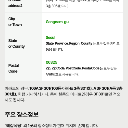
address2
3층 306호 의미)
City
Gangnam-gu
or Town
Seoul
State
State, Province, Region, County
는 모두 같은 의미로
or County
통용 됩니다.
06325
Postal
Zip, ZipCode, PostCode, PostalCode
는 모두 같은
Code
우편번호로 사용됩니다.
아파트의 경우,
106A 3F 301(106동 아파트 3층 301호)
,
A 3F 301(A동 3층
301호)
, 처럼 기재하시거나, 동이 한동인 아파트인경우
3F 301
로만 적으
셔도 됩니다.
주요 장소정보
"
해갈식당
" 외
1곳
의 장소정보가 현재 위치에 존재 합니다.