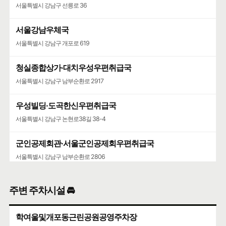
서울특별시 강남구 선릉로 36
서울강남우체국
서울특별시 강남구 개포로 619
청실종합상가·대치우성우편취급국
서울특별시 강남구 남부순환로 2917
우성빌딩·도곡한신우편취급국
서울특별시 강남구 논현로38길 38-4
군인공제회관·서울군인공제회우편취급국
서울특별시 강남구 남부순환로 2806
화광센터·역삼2동우체국
주변 주차시설 🚘
서울특별시 강남구 역삼로 239
학여울및개포동근린공원공영주차장
은마아파트