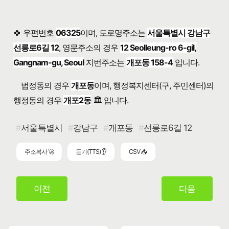
🍀 우편번호
06325
이며, 도로명주소는
서울특별시 강남구
선릉로6길 12
, 영문주소의 경우
12 Seolleung-ro 6-gil,
Gangnam-gu, Seoul
지번주소는
개포동 158-4
입니다.
법정동의 경우
개포동
이며, 행정복지센터(구, 주민센터)의
행정동의 경우
개포2동
🏛️ 입니다.
서울특별시
강남구
개포동
선릉로6길 12
주소복사 🚀
듣기(TTS) 👂
CSV 📥
이전
다음