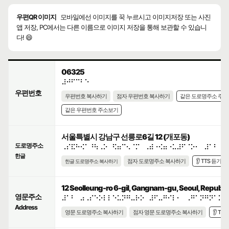
우편QR 이미지
모바일에선 이미지를 꾹 누르시고 이미지저장 또는 사진
앱 저장, PC에서는 다른 이름으로 이미지 저장을 통해 보관할 수 있습니
다! 😄
06325
⠼⠚⠋⠉⠃⠑
우편번호
우편번호 복사하기
점자 우편번호 복사하기
같은 도로명주소 주
같은 우편번호 주소보기
서울특별시 강남구 선릉로6길 12 (개포동)
도로명주소
⠠⠎⠯⠓⠪⠁⠘⠳⠠⠕⠀⠫⠶⠉⠢⠈⠍⠀⠠⠾⠐⠪⠶⠐⠥⠼⠋⠈⠕⠂⠀⠼⠁⠃
한글
점자 도로명주소 복사하기
👂 TTS 듣기
한글 도로명주소 복사하기
12 Seolleung-ro 6-gil, Gangnam-gu, Seoul, Republic
영문주소
⠼⠁⠃⠀⠴⠠⠎⠑⠕⠇⠇⠑⠥⠝⠛⠤⠗⠕⠀⠼⠋⠤⠛⠊⠇⠂⠀⠠⠛⠁⠝⠛⠝⠁⠍⠤
Address
영문 도로명주소 복사하기
점자 영문 도로명주소 복사하기
👂 TT