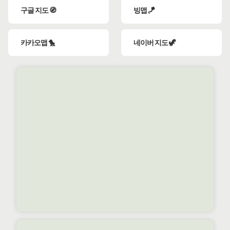
구글 지도 🧭
빙맵 🪁
카카오맵 🐤
네이버 지도 🦖