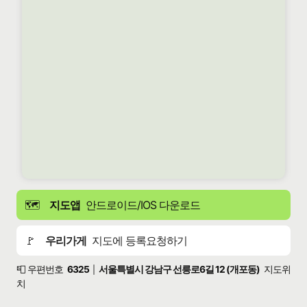
🗺️
지도앱
안드로이드/IOS 다운로드
🚩
우리가게
지도에 등록요청하기
📮 우편번호
6325
서울특별시 강남구 선릉로6길 12 (개포동)
지도위
|
치