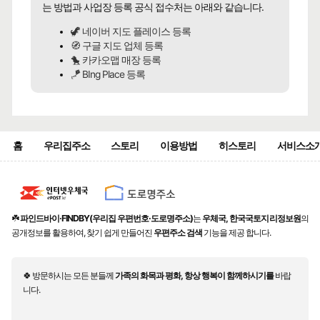
는 방법과 사업장 등록 공식 접수처는 아래와 같습니다.
🦖 네이버 지도 플레이스 등록
🧭 구글 지도 업체 등록
🐤 카카오맵 매장 등록
🪁 BIng Place 등록
홈
우리집주소
스토리
이용방법
히스토리
서비스소
☘️
파인드바이·FINDBY(우리집 우편번호·도로명주소)
는
우체국, 한국국토지리정보원
의
공개정보를 활용하여, 찾기 쉽게 만들어진
우편주소 검색
기능을 제공 합니다.
🍀 방문하시는 모든 분들께
가족의 화목과 평화, 항상 행복이 함께하시기를
바랍
니다.