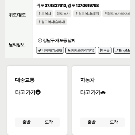
위도 37.4827613, 경도 127.0619768
위도 복사
경도 복사
위경도 복사(쉼표)
위경도 복사(띄어쓰기)
위도/경도
위경도 복사(슬러시)
🕗
강남구 개포동 날씨
날씨정보
🦖 네이버(기상청)
🐤 카카오(케이웨더)
🎏 구글
🪁 Bing(Msn)
대중교통
자동차
타고 가기🚇
타고 가기🚗
출발
도착
출발
도착