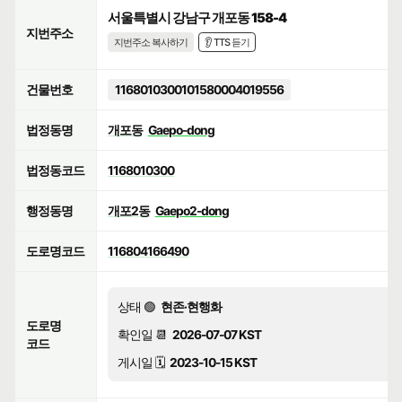
서울특별시 강남구 개포동 158-4
지번주소
지번주소 복사하기
👂 TTS 듣기
건물번호
1168010300101580004019556
법정동명
개포동
Gaepo-dong
법정동코드
1168010300
행정동명
개포2동
Gaepo2-dong
도로명코드
116804166490
상태 🟢
현존·현행화
도로명
확인일 📆
2026-07-07 KST
코드
게시일 🗓️
2023-10-15 KST