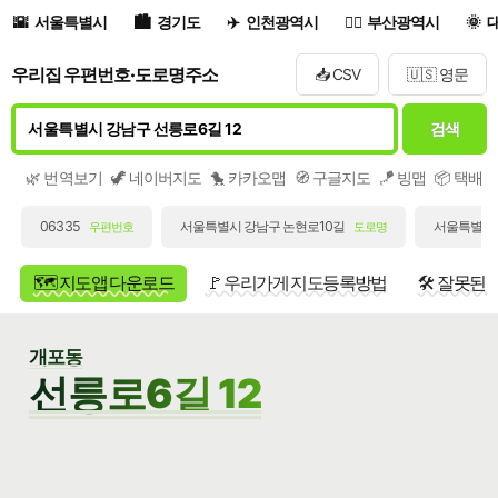
서울특별시
경기도
인천광역시
부산광역시
우리집 우편번호·도로명주소
📥 CSV
🇺🇸 영문
검색
🌿 번역보기
🦖 네이버지도
🐤 카카오맵
🧭 구글지도
🪁 빙맵
📦 택배
06335
서울특별시 강남구 논현로10길
서울특별시 
우편번호
도로명
🗺️ 지도앱 다운로드
🚩 우리가게 지도등록방법
🛠️ 잘못된
개포동
선릉로6길 12