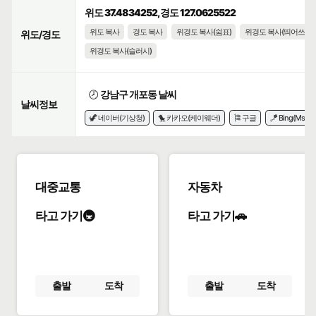
위도 37.4834252, 경도 127.0625522
위도 복사
경도 복사
위경도 복사(쉼표)
위경도 복사(띄어쓰기)
위도/경도
위경도 복사(슬러시)
🕗
강남구 개포동 날씨
날씨정보
🦖 네이버(기상청)
🐤 카카오(케이웨더)
🎏 구글
🪁 Bing(Msn)
대중교통
자동차
타고 가기🚇
타고 가기🚗
출발
도착
출발
도착