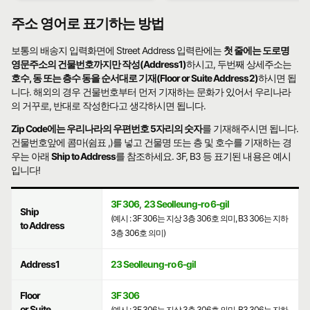
주소 영어로 표기하는 방법
보통의 배송지 입력화면에 Street Address 입력란에는
첫 줄에는 도로명
영문주소의 건물번호까지만 작성(Address1)
하시고, 두번째 상세주소는
호수, 동 또는 층수 동을 순서대로 기재(Floor or Suite Address2)
하시면 됩
니다. 해외의 경우 건물번호부터 먼저 기재하는 문화가 있어서 우리나라
의 거꾸로, 반대로 작성한다고 생각하시면 됩니다.
Zip Code에는 우리나라의 우편번호 5자리의 숫자
를 기재해주시면 됩니다.
건물번호앞에 콤마(쉼표 ,)를 넣고 건물명 또는 층 및 호수를 기재하는 경
우는 아래
Ship to Address
를 참조하세요. 3F, B3 등 표기된 내용은 예시
입니다!
3F 306
,
23 Seolleung-ro 6-gil
Ship
(예시 : 3F 306는 지상 3층 306호 의미, B3 306는 지하
to Address
3층 306호 의미)
Address1
23 Seolleung-ro 6-gil
Floor
3F 306
or Suite
(예시 : 3F 306는 지상 3층 306호 의미, B3 306는 지하