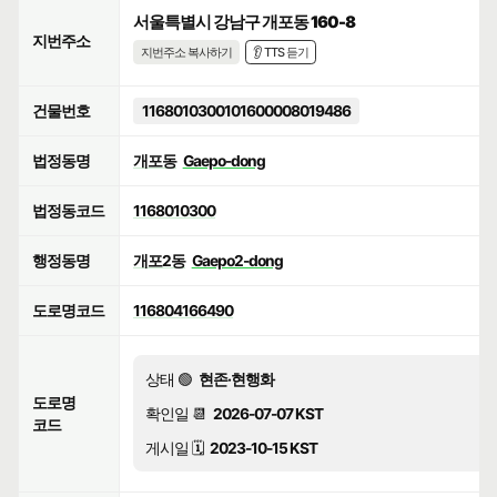
서울특별시 강남구 개포동 160-8
지번주소
지번주소 복사하기
👂 TTS 듣기
건물번호
1168010300101600008019486
법정동명
개포동
Gaepo-dong
법정동코드
1168010300
행정동명
개포2동
Gaepo2-dong
도로명코드
116804166490
상태 🟢
현존·현행화
도로명
확인일 📆
2026-07-07 KST
코드
게시일 🗓️
2023-10-15 KST