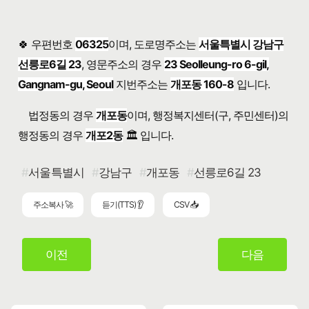
🍀 우편번호
06325
이며, 도로명주소는
서울특별시 강남구
선릉로6길 23
, 영문주소의 경우
23 Seolleung-ro 6-gil,
Gangnam-gu, Seoul
지번주소는
개포동 160-8
입니다.
법정동의 경우
개포동
이며, 행정복지센터(구, 주민센터)의
행정동의 경우
개포2동
🏛️ 입니다.
서울특별시
강남구
개포동
선릉로6길 23
주소복사 🚀
듣기(TTS) 👂
CSV 📥
이전
다음