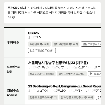
우편QR 이미지
모바일에선 이미지를 꾹 누르시고 이미지저장 또는 사진
앱 저장, PC에서는 다른 이름으로 이미지 저장을 통해 보관할 수 있습니
다! 😄
06325
⠼⠚⠋⠉⠃⠑
우편번호
우편번호 복사하기
점자 우편번호 복사하기
같은 도로명주소 주
같은 우편번호 주소보기
서울특별시 강남구 선릉로6길 23 (개포동)
도로명주소
⠠⠎⠯⠓⠪⠁⠘⠳⠠⠕⠀⠫⠶⠉⠢⠈⠍⠀⠠⠾⠐⠪⠶⠐⠥⠼⠋⠈⠕⠂⠀⠼⠃⠉
한글
점자 도로명주소 복사하기
👂 TTS 듣기
한글 도로명주소 복사하기
23 Seolleung-ro 6-gil, Gangnam-gu, Seoul, Republic
영문주소
⠼⠃⠉⠀⠴⠠⠎⠑⠕⠇⠇⠑⠥⠝⠛⠤⠗⠕⠀⠼⠋⠤⠛⠊⠇⠂⠀⠠⠛⠁⠝⠛⠝⠁⠍⠤
Address
영문 도로명주소 복사하기
점자 영문 도로명주소 복사하기
👂 TT