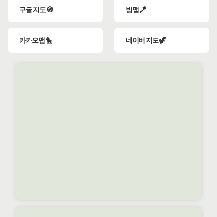
구글 지도 🧭
빙맵 🪁
카카오맵 🐤
네이버 지도 🦖