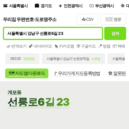
서울특별시
경기도
인천광역시
부산광역시
우리집 우편번호·도로명주소
📥 CSV
🇺🇸 영문
검색
🌿 번역보기
🦖 네이버지도
🐤 카카오맵
🧭 구글지도
🪁 빙맵
📦 택배
06335
서울특별시 강남구 논현로10길
서울특별시 
우편번호
도로명
🗺️ 지도앱 다운로드
🚩 우리가게 지도등록방법
🛠️ 잘못된
개포동
선릉로6길 23