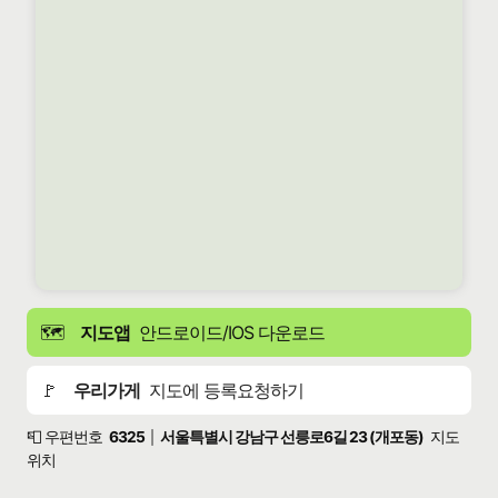
🗺️
지도앱
안드로이드/IOS 다운로드
🚩
우리가게
지도에 등록요청하기
📮 우편번호
6325
서울특별시 강남구 선릉로6길 23 (개포동)
지도
|
위치