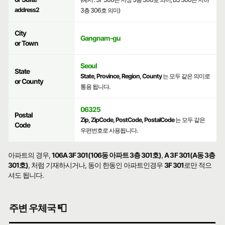
address2
3층 306호 의미)
City
Gangnam-gu
or Town
Seoul
State
State, Province, Region, County
는 모두 같은 의미로
or County
통용 됩니다.
06325
Postal
Zip, ZipCode, PostCode, PostalCode
는 모두 같은
Code
우편번호로 사용됩니다.
아파트의 경우,
106A 3F 301(106동 아파트 3층 301호)
,
A 3F 301(A동 3층
301호)
, 처럼 기재하시거나, 동이 한동인 아파트인경우
3F 301
로만 적으
셔도 됩니다.
주변 우체국 📮