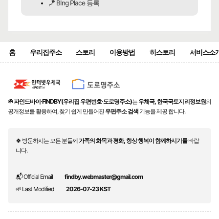
🪁 BIng Place 등록
홈
우리집주소
스토리
이용방법
히스토리
서비스소
☘️
파인드바이·FINDBY(우리집 우편번호·도로명주소)
는
우체국, 한국국토지리정보원
의
공개정보를 활용하여, 찾기 쉽게 만들어진
우편주소 검색
기능을 제공 합니다.
🍀 방문하시는 모든 분들께
가족의 화목과 평화, 항상 행복이 함께하시기를
바랍
니다.
📬 Official Email
findby.webmaster@gmail.com
🌱 Last Modified
2026-07-23 KST