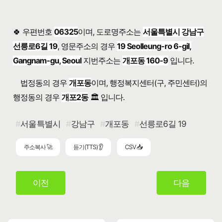
🍀 우편번호
06325
이며, 도로명주소는
서울특별시 강남구
선릉로6길 19
, 영문주소의 경우
19 Seolleung-ro 6-gil,
Gangnam-gu, Seoul
지번주소는
개포동 160-9
입니다.
법정동의 경우
개포동
이며, 행정복지센터(구, 주민센터)의
행정동의 경우
개포2동
🏛️ 입니다.
서울특별시
강남구
개포동
선릉로6길 19
주소복사 🚀
듣기(TTS) 👂
CSV 📥
이전
다음