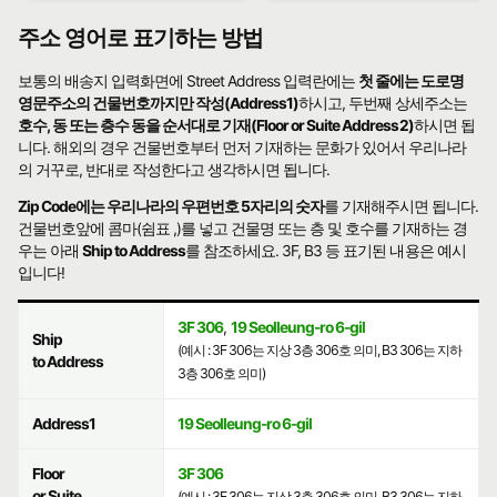
주소 영어로 표기하는 방법
보통의 배송지 입력화면에 Street Address 입력란에는
첫 줄에는 도로명
영문주소의 건물번호까지만 작성(Address1)
하시고, 두번째 상세주소는
호수, 동 또는 층수 동을 순서대로 기재(Floor or Suite Address2)
하시면 됩
니다. 해외의 경우 건물번호부터 먼저 기재하는 문화가 있어서 우리나라
의 거꾸로, 반대로 작성한다고 생각하시면 됩니다.
Zip Code에는 우리나라의 우편번호 5자리의 숫자
를 기재해주시면 됩니다.
건물번호앞에 콤마(쉼표 ,)를 넣고 건물명 또는 층 및 호수를 기재하는 경
우는 아래
Ship to Address
를 참조하세요. 3F, B3 등 표기된 내용은 예시
입니다!
3F 306
,
19 Seolleung-ro 6-gil
Ship
(예시 : 3F 306는 지상 3층 306호 의미, B3 306는 지하
to Address
3층 306호 의미)
Address1
19 Seolleung-ro 6-gil
Floor
3F 306
or Suite
(예시 : 3F 306는 지상 3층 306호 의미, B3 306는 지하