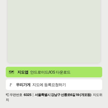
🗺️
지도앱
안드로이드/IOS 다운로드
🚩
우리가게
지도에 등록요청하기
📮 우편번호
6325
서울특별시 강남구 선릉로6길 19 (개포동)
지도위
|
치