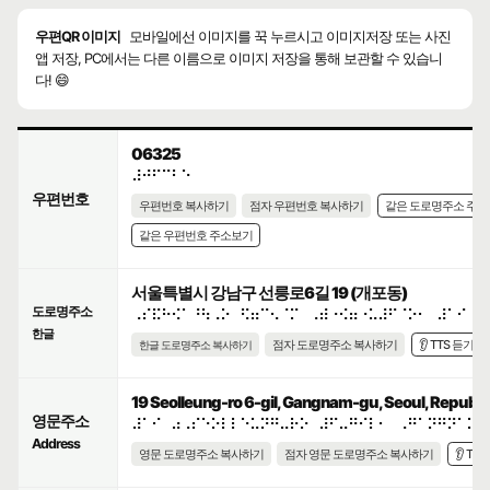
우편QR 이미지
모바일에선 이미지를 꾹 누르시고 이미지저장 또는 사진
앱 저장, PC에서는 다른 이름으로 이미지 저장을 통해 보관할 수 있습니
다! 😄
06325
⠼⠚⠋⠉⠃⠑
우편번호
우편번호 복사하기
점자 우편번호 복사하기
같은 도로명주소 주
같은 우편번호 주소보기
서울특별시 강남구 선릉로6길 19 (개포동)
도로명주소
⠠⠎⠯⠓⠪⠁⠘⠳⠠⠕⠀⠫⠶⠉⠢⠈⠍⠀⠠⠾⠐⠪⠶⠐⠥⠼⠋⠈⠕⠂⠀⠼⠁⠊
한글
점자 도로명주소 복사하기
👂 TTS 듣기
한글 도로명주소 복사하기
19 Seolleung-ro 6-gil, Gangnam-gu, Seoul, Republic
영문주소
⠼⠁⠊⠀⠴⠠⠎⠑⠕⠇⠇⠑⠥⠝⠛⠤⠗⠕⠀⠼⠋⠤⠛⠊⠇⠂⠀⠠⠛⠁⠝⠛⠝⠁⠍⠤
Address
영문 도로명주소 복사하기
점자 영문 도로명주소 복사하기
👂 TT