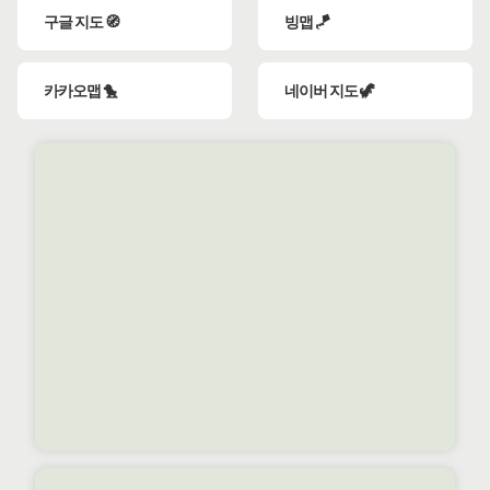
구글 지도 🧭
빙맵 🪁
카카오맵 🐤
네이버 지도 🦖