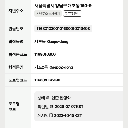
서울특별시 강남구 개포동 160-9
지번주소
지번주소 복사하기
👂 TTS 듣기
건물번호
1168010300101600010019498
법정동명
개포동
Gaepo-dong
법정동코드
1168010300
행정동명
개포2동
Gaepo2-dong
도로명코드
116804166490
상태 🟢
현존·현행화
도로명
확인일 📆
2026-07-07 KST
코드
게시일 🗓️
2023-10-15 KST