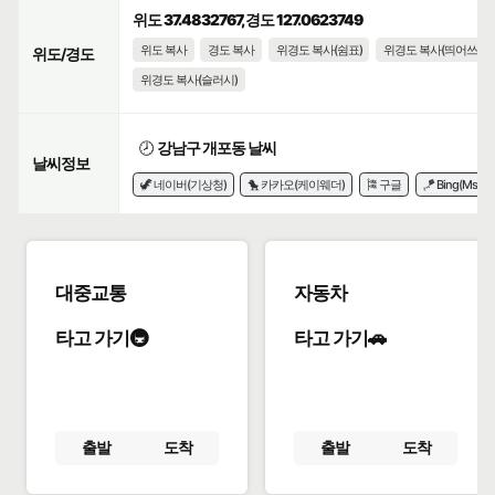
위도 37.4832767, 경도 127.0623749
위도 복사
경도 복사
위경도 복사(쉼표)
위경도 복사(띄어쓰기)
위도/경도
위경도 복사(슬러시)
🕗
강남구 개포동 날씨
날씨정보
🦖 네이버(기상청)
🐤 카카오(케이웨더)
🎏 구글
🪁 Bing(Msn)
대중교통
자동차
타고 가기🚇
타고 가기🚗
출발
도착
출발
도착