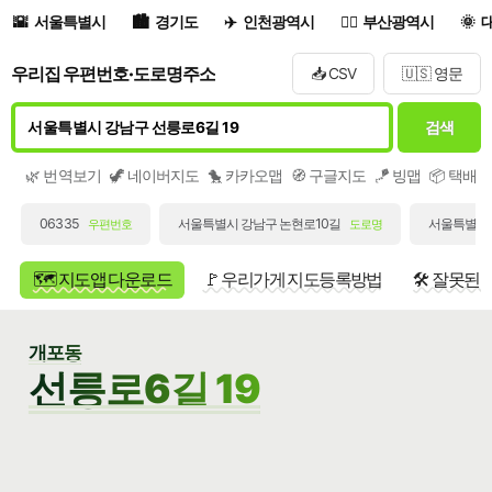
서울특별시
경기도
인천광역시
부산광역시
우리집 우편번호·도로명주소
📥 CSV
🇺🇸 영문
검색
🌿 번역보기
🦖 네이버지도
🐤 카카오맵
🧭 구글지도
🪁 빙맵
📦 택배
06335
서울특별시 강남구 논현로10길
서울특별시 
우편번호
도로명
🗺️ 지도앱 다운로드
🚩 우리가게 지도등록방법
🛠️ 잘못된
개포동
선릉로6길 19