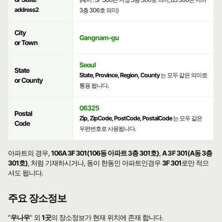
address2
3층 306호 의미)
City
Gangnam-gu
or Town
Seoul
State
State, Province, Region, County
는 모두 같은 의미로
or County
통용 됩니다.
06325
Postal
Zip, ZipCode, PostCode, PostalCode
는 모두 같은
Code
우편번호로 사용됩니다.
아파트의 경우,
106A 3F 301(106동 아파트 3층 301호)
,
A 3F 301(A동 3층
301호)
, 처럼 기재하시거나, 동이 한동인 아파트인경우
3F 301
로만 적으
셔도 됩니다.
주요 장소정보
"
우나우
" 외
1곳
의 장소정보가 현재 위치에 존재 합니다.