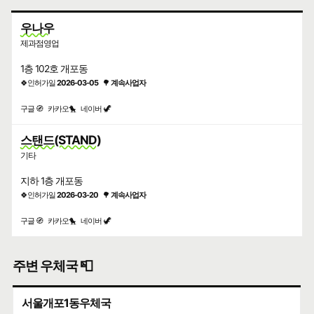
우나우
제과점영업
1층 102호 개포동
🍀인허가일
2026-03-05
🌳
계속사업자
구글 🧭
카카오🐤
네이버 🦖
스탠드(STAND)
기타
지하 1층 개포동
🍀인허가일
2026-03-20
🌳
계속사업자
구글 🧭
카카오🐤
네이버 🦖
주변 우체국 📮
서울개포1동우체국