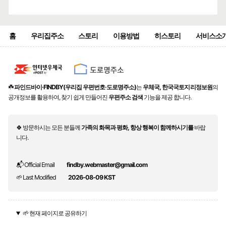
홈
우리집주소
스토리
이용방법
히스토리
서비스소
☘️
파인드바이·FINDBY(우리집 우편번호·도로명주소)
는
우체국, 한국국토지리정보원
의
공개정보를 활용하여, 찾기 쉽게 만들어진
우편주소 검색
기능을 제공 합니다.
🍀 방문하시는 모든 분들께
가족의 화목과 평화, 항상 행복이 함께하시기를
바랍
니다.
📬 Official Email
findby.webmaster@gmail.com
🌱 Last Modified
2026-08-09 KST
🌱 현재 페이지로 공유하기