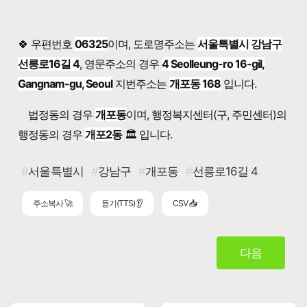
🍀 우편번호
06325
이며, 도로명주소는
서울특별시 강남구
선릉로16길 4
, 영문주소의 경우
4 Seolleung-ro 16-gil,
Gangnam-gu, Seoul
지번주소는
개포동 168
입니다.
법정동의 경우
개포동
이며, 행정복지센터(구, 주민센터)의
행정동의 경우
개포2동
🏛️ 입니다.
서울특별시
강남구
개포동
선릉로16길 4
주소복사 🚀
듣기(TTS) 👂
CSV 📥
다음