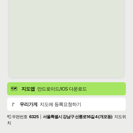
🗺️
지도앱
안드로이드/IOS 다운로드
🚩
우리가게
지도에 등록요청하기
📮 우편번호
6325
서울특별시 강남구 선릉로16길 4 (개포동)
지도위
|
치