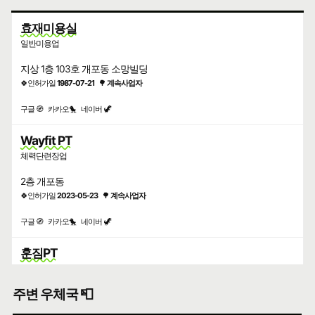
효재미용실
일반미용업
지상 1층 103호 개포동 소망빌딩
🍀인허가일
1987-07-21
🌳
계속사업자
구글 🧭
카카오🐤
네이버 🦖
Wayfit PT
체력단련장업
2층 개포동
🍀인허가일
2023-05-23
🌳
계속사업자
구글 🧭
카카오🐤
네이버 🦖
훈짐PT
체력단련장업
주변 우체국 📮
2층 개포동
🍀인허가일
2023-12-29
🌳
계속사업자