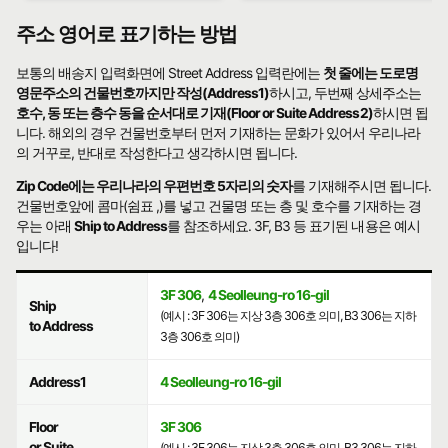
주소 영어로 표기하는 방법
보통의 배송지 입력화면에 Street Address 입력란에는
첫 줄에는 도로명
영문주소의 건물번호까지만 작성(Address1)
하시고, 두번째 상세주소는
호수, 동 또는 층수 동을 순서대로 기재(Floor or Suite Address2)
하시면 됩
니다. 해외의 경우 건물번호부터 먼저 기재하는 문화가 있어서 우리나라
의 거꾸로, 반대로 작성한다고 생각하시면 됩니다.
Zip Code에는 우리나라의 우편번호 5자리의 숫자
를 기재해주시면 됩니다.
건물번호앞에 콤마(쉼표 ,)를 넣고 건물명 또는 층 및 호수를 기재하는 경
우는 아래
Ship to Address
를 참조하세요. 3F, B3 등 표기된 내용은 예시
입니다!
3F 306
,
4 Seolleung-ro 16-gil
Ship
(예시 : 3F 306는 지상 3층 306호 의미, B3 306는 지하
to Address
3층 306호 의미)
Address1
4 Seolleung-ro 16-gil
Floor
3F 306
or Suite
(예시 : 3F 306는 지상 3층 306호 의미, B3 306는 지하