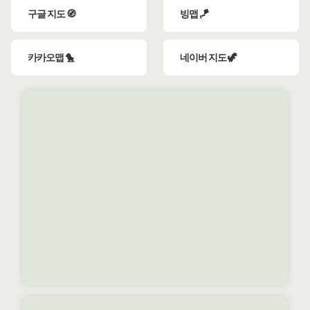
구글 지도 🧭
빙맵 🪁
카카오맵 🐤
네이버 지도 🦖