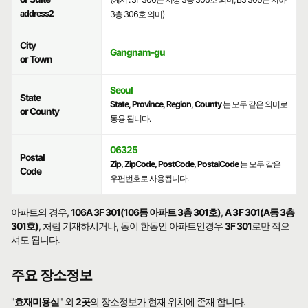
address2
3층 306호 의미)
City
Gangnam-gu
or Town
Seoul
State
State, Province, Region, County
는 모두 같은 의미로
or County
통용 됩니다.
06325
Postal
Zip, ZipCode, PostCode, PostalCode
는 모두 같은
Code
우편번호로 사용됩니다.
아파트의 경우,
106A 3F 301(106동 아파트 3층 301호)
,
A 3F 301(A동 3층
301호)
, 처럼 기재하시거나, 동이 한동인 아파트인경우
3F 301
로만 적으
셔도 됩니다.
주요 장소정보
"
효재미용실
" 외
2곳
의 장소정보가 현재 위치에 존재 합니다.