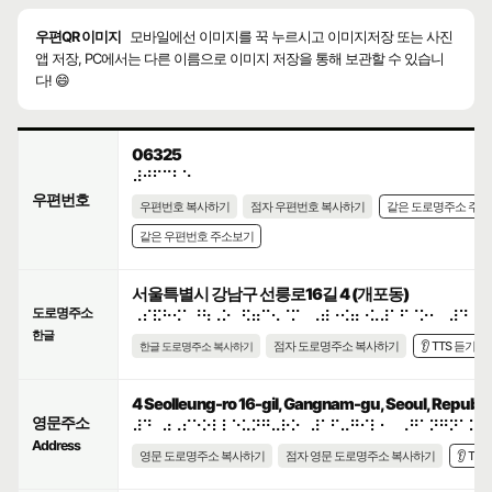
우편QR 이미지
모바일에선 이미지를 꾹 누르시고 이미지저장 또는 사진
앱 저장, PC에서는 다른 이름으로 이미지 저장을 통해 보관할 수 있습니
다! 😄
06325
⠼⠚⠋⠉⠃⠑
우편번호
우편번호 복사하기
점자 우편번호 복사하기
같은 도로명주소 주
같은 우편번호 주소보기
서울특별시 강남구 선릉로16길 4 (개포동)
도로명주소
⠠⠎⠯⠓⠪⠁⠘⠳⠠⠕⠀⠫⠶⠉⠢⠈⠍⠀⠠⠾⠐⠪⠶⠐⠥⠼⠁⠋⠈⠕⠂⠀⠼⠙
한글
점자 도로명주소 복사하기
👂 TTS 듣기
한글 도로명주소 복사하기
4 Seolleung-ro 16-gil, Gangnam-gu, Seoul, Republic
영문주소
⠼⠙⠀⠴⠠⠎⠑⠕⠇⠇⠑⠥⠝⠛⠤⠗⠕⠀⠼⠁⠋⠤⠛⠊⠇⠂⠀⠠⠛⠁⠝⠛⠝⠁⠍⠤
Address
영문 도로명주소 복사하기
점자 영문 도로명주소 복사하기
👂 TT