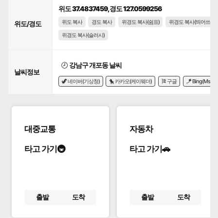
위도 37.4837459, 경도 127.0599256
위도 복사
경도 복사
위경도 복사(쉼표)
위경도 복사(띄어쓰기)
위도/경도
위경도 복사(슬러시)
🕗
강남구 개포동 날씨
날씨정보
🦖 네이버(기상청)
🐤 카카오(케이웨더)
🎏 구글
🪁 Bing(Msn)
대중교통
자동차
타고 가기🚇
타고 가기🚗
출발
도착
출발
도착