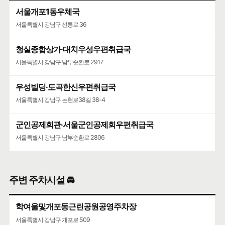
서울개포1동우체국
구글 🧭
카카오🐤
네이버 🦖
서울특별시 강남구 선릉로 36
청실종합상가·대치우성우편취급국
서울특별시 강남구 남부순환로 2917
우성빌딩·도곡한신우편취급국
서울특별시 강남구 논현로38길 38-4
군인공제회관·서울군인공제회우편취급국
서울특별시 강남구 남부순환로 2806
주변 주차시설 🚘
학여울및개포동근린공원공영주차장
서울특별시 강남구 개포로 509