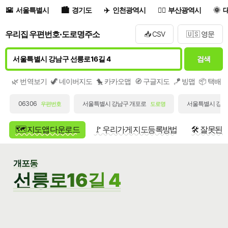
서울특별시
경기도
인천광역시
부산광역시
우리집 우편번호·도로명주소
📥 CSV
🇺🇸 영문
검색
🌿 번역보기
🦖 네이버지도
🐤 카카오맵
🧭 구글지도
🪁 빙맵
📦 택배
06306
서울특별시 강남구 개포로
서울특별시 강남구
우편번호
도로명
🗺️ 지도앱 다운로드
🚩 우리가게 지도등록방법
🛠️ 잘못된
개포동
선릉로16길 4