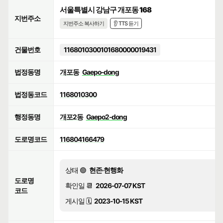
서울특별시 강남구 개포동 168
지번주소
지번주소 복사하기
👂 TTS 듣기
건물번호
1168010300101680000019431
법정동명
개포동
Gaepo-dong
법정동코드
1168010300
행정동명
개포2동
Gaepo2-dong
도로명코드
116804166479
상태 🟢
현존·현행화
도로명
확인일 📆
2026-07-07 KST
코드
게시일 🗓️
2023-10-15 KST