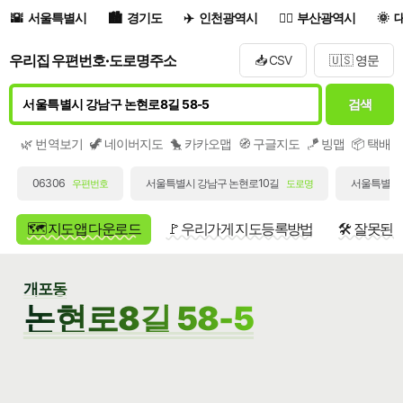
서울특별시
경기도
인천광역시
부산광역시
우리집 우편번호·도로명주소
📥 CSV
🇺🇸 영문
검색
🌿 번역보기
🦖 네이버지도
🐤 카카오맵
🧭 구글지도
🪁 빙맵
📦 택배
06306
서울특별시 강남구 논현로10길
서울특별시 
우편번호
도로명
🗺️ 지도앱 다운로드
🚩 우리가게 지도등록방법
🛠️ 잘못된
개포동
논현로8길 58-5