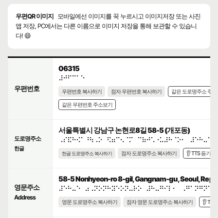
우편QR 이미지
모바일에선 이미지를 꾹 누르시고 이미지저장 또는 사진
앱 저장, PC에서는 다른 이름으로 이미지 저장을 통해 보관할 수 있습니
다! 😄
06315
⠼⠚⠋⠉⠁⠑
우편번호
우편번호 복사하기
점자 우편번호 복사하기
같은 도로명주소 주
같은 우편번호 주소보기
서울특별시 강남구 논현로8길 58-5 (개포동)
도로명주소
⠠⠎⠯⠓⠪⠁⠘⠳⠠⠕⠀⠫⠶⠉⠢⠈⠍⠀⠉⠷⠚⠡⠐⠥⠼⠓⠈⠕⠂⠀⠼⠑⠓⠤⠑
한글
점자 도로명주소 복사하기
👂 TTS 듣기
한글 도로명주소 복사하기
58-5 Nonhyeon-ro 8-gil, Gangnam-gu, Seoul, Repub
영문주소
⠼⠑⠓⠤⠑⠀⠴⠠⠝⠕⠝⠓⠽⠑⠕⠝⠤⠗⠕⠀⠼⠓⠤⠛⠊⠇⠂⠀⠠⠛⠁⠝⠛⠝⠁⠍
Address
영문 도로명주소 복사하기
점자 영문 도로명주소 복사하기
👂 TT