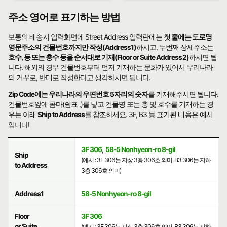
주소 영어로 표기하는 방법
보통의 배송지 입력화면에 Street Address 입력란에는
첫 줄에는 도로명
영문주소의 건물번호까지만 작성(Address1)
하시고, 두번째 상세주소는
호수, 동 또는 층수 동을 순서대로 기재(Floor or Suite Address2)
하시면 됩
니다. 해외의 경우 건물번호부터 먼저 기재하는 문화가 있어서 우리나라
의 거꾸로, 반대로 작성한다고 생각하시면 됩니다.
Zip Code에는 우리나라의 우편번호 5자리의 숫자
를 기재해주시면 됩니다.
건물번호앞에 콤마(쉼표 ,)를 넣고 건물명 또는 층 및 호수를 기재하는 경
우는 아래
Ship to Address
를 참조하세요. 3F, B3 등 표기된 내용은 예시
입니다!
3F 306
,
58-5 Nonhyeon-ro 8-gil
Ship
(예시 : 3F 306는 지상 3층 306호 의미, B3 306는 지하
to Address
3층 306호 의미)
Address1
58-5 Nonhyeon-ro 8-gil
Floor
3F 306
or Suite
(예시 : 3F 306는 지상 3층 306호 의미, B3 306는 지하