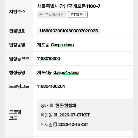
서울특별시 강남구 개포동 1180-7
지번주소
지번주소 복사하기
👂 TTS 듣기
건물번호
1168010300101800007020925
법정동명
개포동
Gaepo-dong
법정동코드
1168010300
행정동명
개포4동
Gaepo4-dong
도로명코드
116804166204
상태 🟢
현존·현행화
도로명
확인일 📆
2026-07-07 KST
코드
게시일 🗓️
2023-10-15 KST