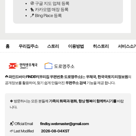
🧭 구글 지도 업체 등록
🐤 카카오맵 매장 등록
🪁 BIng Place 등록
홈
우리집주소
스토리
이용방법
히스토리
서비스소
☘️
파인드바이·FINDBY(우리집 우편번호·도로명주소)
는
우체국, 한국국토지리정보원
의
공개정보를 활용하여, 찾기 쉽게 만들어진
우편주소 검색
기능을 제공 합니다.
🍀 방문하시는 모든 분들께
가족의 화목과 평화, 항상 행복이 함께하시기를
바랍
니다.
📬 Official Email
findby.webmaster@gmail.com
🌱 Last Modified
2026-08-04 KST