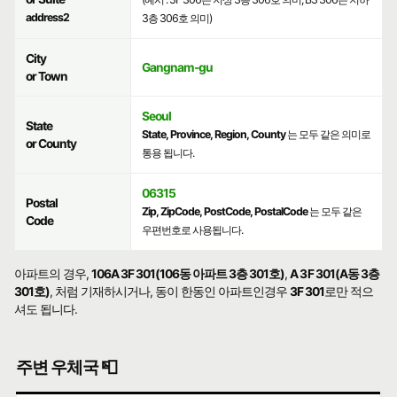
address2
3층 306호 의미)
City
Gangnam-gu
or Town
Seoul
State
State, Province, Region, County
는 모두 같은 의미로
or County
통용 됩니다.
06315
Postal
Zip, ZipCode, PostCode, PostalCode
는 모두 같은
Code
우편번호로 사용됩니다.
아파트의 경우,
106A 3F 301(106동 아파트 3층 301호)
,
A 3F 301(A동 3층
301호)
, 처럼 기재하시거나, 동이 한동인 아파트인경우
3F 301
로만 적으
셔도 됩니다.
주변 우체국 📮