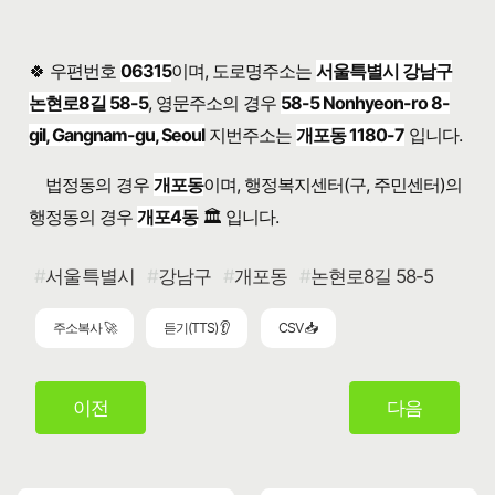
🍀 우편번호
06315
이며, 도로명주소는
서울특별시 강남구
논현로8길 58-5
, 영문주소의 경우
58-5 Nonhyeon-ro 8-
gil, Gangnam-gu, Seoul
지번주소는
개포동 1180-7
입니다.
법정동의 경우
개포동
이며, 행정복지센터(구, 주민센터)의
행정동의 경우
개포4동
🏛️ 입니다.
서울특별시
강남구
개포동
논현로8길 58-5
주소복사 🚀
듣기(TTS) 👂
CSV 📥
이전
다음