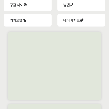
구글 지도 🧭
빙맵 🪁
카카오맵 🐤
네이버 지도 🦖