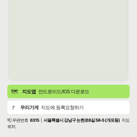
🗺️
지도앱
안드로이드/IOS 다운로드
🚩
우리가게
지도에 등록요청하기
📮 우편번호
6315
서울특별시 강남구 논현로8길 58-5 (개포동)
지도
|
위치