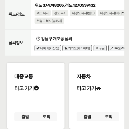
위도 37.4748265, 경도 127.0537432
위도 복사
경도 복사
위경도 복사(쉼표)
위경도 복사(띄어쓰기)
위도/경도
위경도 복사(슬러시)
🕗
강남구 개포동 날씨
날씨정보
🦖 네이버(기상청)
🐤 카카오(케이웨더)
🎏 구글
🪁 Bing(Msn)
대중교통
자동차
타고 가기🚇
타고 가기🚗
출발
도착
출발
도착