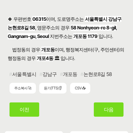
🍀 우편번호
06315
이며, 도로명주소는
서울특별시 강남구
논현로8길 58
, 영문주소의 경우
58 Nonhyeon-ro 8-gil,
Gangnam-gu, Seoul
지번주소는
개포동 1179
입니다.
법정동의 경우
개포동
이며, 행정복지센터(구, 주민센터)의
행정동의 경우
개포4동
🏛️ 입니다.
서울특별시
강남구
개포동
논현로8길 58
주소복사 🚀
듣기(TTS) 👂
CSV 📥
이전
다음