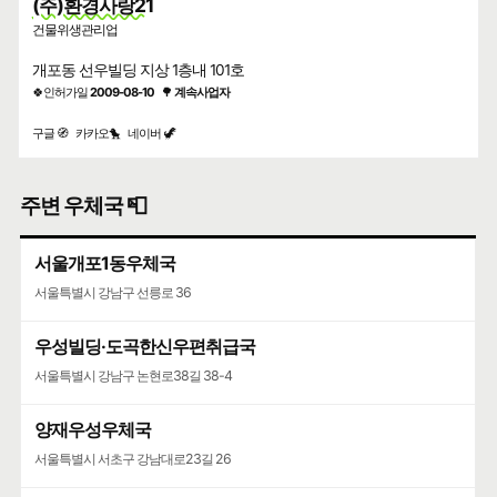
(주)환경사랑21
건물위생관리업
개포동 선우빌딩 지상 1층내 101호
🍀인허가일
2009-08-10
🌳
계속사업자
구글 🧭
카카오🐤
네이버 🦖
주변 우체국 📮
서울개포1동우체국
서울특별시 강남구 선릉로 36
우성빌딩·도곡한신우편취급국
서울특별시 강남구 논현로38길 38-4
양재우성우체국
서울특별시 서초구 강남대로23길 26