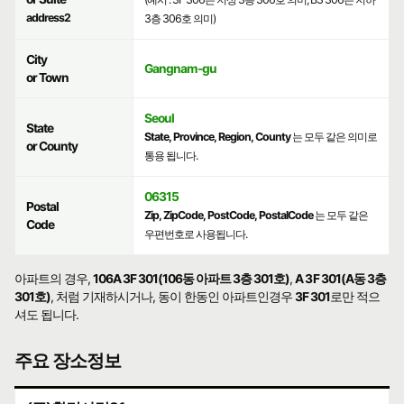
address2
3층 306호 의미)
City
Gangnam-gu
or Town
Seoul
State
State, Province, Region, County
는 모두 같은 의미로
or County
통용 됩니다.
06315
Postal
Zip, ZipCode, PostCode, PostalCode
는 모두 같은
Code
우편번호로 사용됩니다.
아파트의 경우,
106A 3F 301(106동 아파트 3층 301호)
,
A 3F 301(A동 3층
301호)
, 처럼 기재하시거나, 동이 한동인 아파트인경우
3F 301
로만 적으
셔도 됩니다.
주요 장소정보