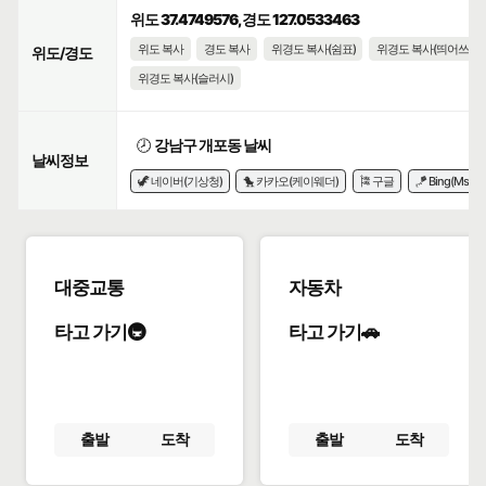
위도 37.4749576, 경도 127.0533463
위도 복사
경도 복사
위경도 복사(쉼표)
위경도 복사(띄어쓰기)
위도/경도
위경도 복사(슬러시)
🕗
강남구 개포동 날씨
날씨정보
🦖 네이버(기상청)
🐤 카카오(케이웨더)
🎏 구글
🪁 Bing(Msn)
대중교통
자동차
타고 가기🚇
타고 가기🚗
출발
도착
출발
도착