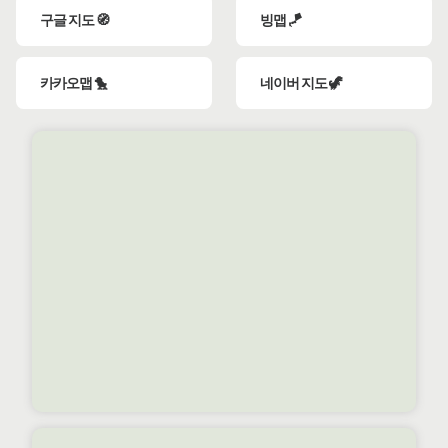
구글 지도 🧭
빙맵 🪁
카카오맵 🐤
네이버 지도 🦖