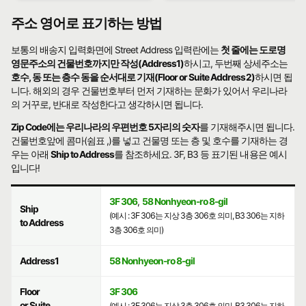
주소 영어로 표기하는 방법
보통의 배송지 입력화면에 Street Address 입력란에는
첫 줄에는 도로명
영문주소의 건물번호까지만 작성(Address1)
하시고, 두번째 상세주소는
호수, 동 또는 층수 동을 순서대로 기재(Floor or Suite Address2)
하시면 됩
니다. 해외의 경우 건물번호부터 먼저 기재하는 문화가 있어서 우리나라
의 거꾸로, 반대로 작성한다고 생각하시면 됩니다.
Zip Code에는 우리나라의 우편번호 5자리의 숫자
를 기재해주시면 됩니다.
건물번호앞에 콤마(쉼표 ,)를 넣고 건물명 또는 층 및 호수를 기재하는 경
우는 아래
Ship to Address
를 참조하세요. 3F, B3 등 표기된 내용은 예시
입니다!
3F 306
,
58 Nonhyeon-ro 8-gil
Ship
(예시 : 3F 306는 지상 3층 306호 의미, B3 306는 지하
to Address
3층 306호 의미)
Address1
58 Nonhyeon-ro 8-gil
Floor
3F 306
or Suite
(예시 : 3F 306는 지상 3층 306호 의미, B3 306는 지하