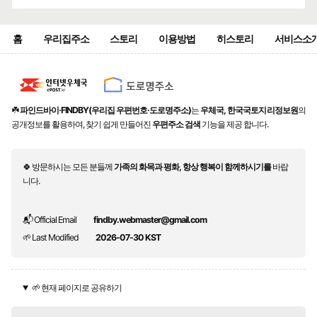
홈
우리집주소
스토리
이용방법
히스토리
서비스소
☘️
파인드바이·FINDBY(우리집 우편번호·도로명주소)
는
우체국, 한국국토지리정보원
의
공개정보를 활용하여, 찾기 쉽게 만들어진
우편주소 검색
기능을 제공 합니다.
🍀 방문하시는 모든 분들께
가족의 화목과 평화, 항상 행복이 함께하시기를
바랍
니다.
📬 Official Email
findby.webmaster@gmail.com
🌱 Last Modified
2026-07-30 KST
🌱 현재 페이지로 공유하기