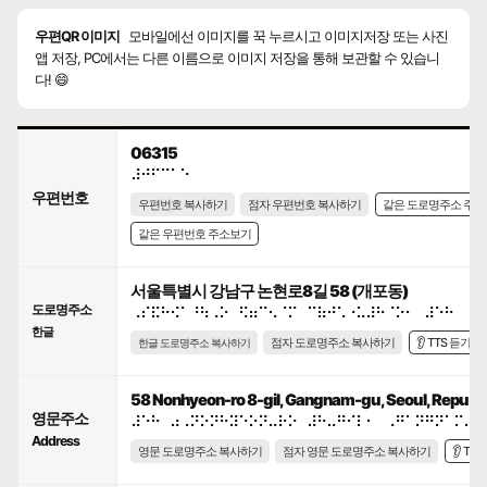
우편QR 이미지
모바일에선 이미지를 꾹 누르시고 이미지저장 또는 사진
앱 저장, PC에서는 다른 이름으로 이미지 저장을 통해 보관할 수 있습니
다! 😄
06315
⠼⠚⠋⠉⠁⠑
우편번호
우편번호 복사하기
점자 우편번호 복사하기
같은 도로명주소 주
같은 우편번호 주소보기
서울특별시 강남구 논현로8길 58 (개포동)
도로명주소
⠠⠎⠯⠓⠪⠁⠘⠳⠠⠕⠀⠫⠶⠉⠢⠈⠍⠀⠉⠷⠚⠡⠐⠥⠼⠓⠈⠕⠂⠀⠼⠑⠓
한글
점자 도로명주소 복사하기
👂 TTS 듣기
한글 도로명주소 복사하기
58 Nonhyeon-ro 8-gil, Gangnam-gu, Seoul, Republic
영문주소
⠼⠑⠓⠀⠴⠠⠝⠕⠝⠓⠽⠑⠕⠝⠤⠗⠕⠀⠼⠓⠤⠛⠊⠇⠂⠀⠠⠛⠁⠝⠛⠝⠁⠍⠤⠛
Address
영문 도로명주소 복사하기
점자 영문 도로명주소 복사하기
👂 TT