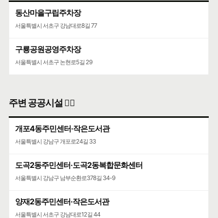
동산마을구립주차장
서울특별시 서초구 강남대로8길 77
구룡공원공영주차장
서울특별시 서초구 논현로5길 29
주변 공공시설 👨‍✈️
개포4동주민센터·작은도서관
서울특별시 강남구 개포로24길 33
도곡2동주민센터·도곡2동복합문화센터
서울특별시 강남구 남부순환로378길 34-9
양재2동주민센터·작은도서관
서울특별시 서초구 강남대로12길 44