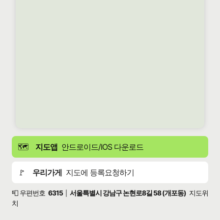
🗺️
지도앱
안드로이드/IOS 다운로드
🚩
우리가게
지도에 등록요청하기
📮 우편번호
6315
서울특별시 강남구 논현로8길 58 (개포동)
지도위
|
치