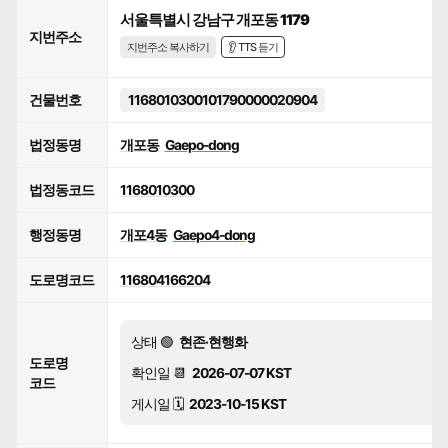
서울특별시 강남구 개포동 1179
지번주소
지번주소 복사하기
👂 TTS 듣기
건물번호
1168010300101790000020904
법정동명
개포동
Gaepo-dong
법정동코드
1168010300
행정동명
개포4동
Gaepo4-dong
도로명코드
116804166204
상태 🟢
현존·현행화
도로명
확인일 📆
2026-07-07 KST
코드
게시일 🗓️
2023-10-15 KST