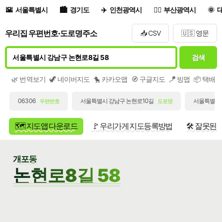
서울특별시
경기도
인천광역시
부산광역시
우리집 우편번호·도로명주소
📥 CSV
🇺🇸 영문
검색
🌿 번역보기
🦖 네이버지도
🐤 카카오맵
🧭 구글지도
🪁 빙맵
📦 택배
06306
서울특별시 강남구 논현로10길
서울특별시 
우편번호
도로명
🗺️ 지도앱 다운로드
🚩 우리가게 지도등록방법
🛠️ 잘못된
개포동
논현로8길 58