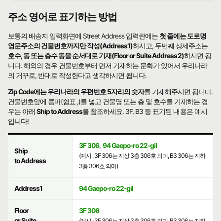
주소 영어로 표기하는 방법
보통의 배송지 입력화면에 Street Address 입력란에는
첫 줄에는 도로명
영문주소의 건물번호까지만 작성(Address1)
하시고, 두번째 상세주소는
호수, 동 또는 층수 동을 순서대로 기재(Floor or Suite Address2)
하시면 됩
니다. 해외의 경우 건물번호부터 먼저 기재하는 문화가 있어서 우리나라
의 거꾸로, 반대로 작성한다고 생각하시면 됩니다.
Zip Code에는 우리나라의 우편번호 5자리의 숫자
를 기재해주시면 됩니다.
건물번호앞에 콤마(쉼표 ,)를 넣고 건물명 또는 층 및 호수를 기재하는 경
우는 아래
Ship to Address
를 참조하세요. 3F, B3 등 표기된 내용은 예시
입니다!
3F 306
,
94 Gaepo-ro 22-gil
Ship
(예시 : 3F 306는 지상 3층 306호 의미, B3 306는 지하
to Address
3층 306호 의미)
Address1
94 Gaepo-ro 22-gil
Floor
3F 306
or Suite
(예시 : 3F 306는 지상 3층 306호 의미, B3 306는 지하