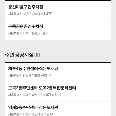
동산마을구립주차장
서울특별시 서초구 강남대로8길 77
구룡공원공영주차장
서울특별시 서초구 논현로5길 29
주변 공공시설 👨‍✈️
개포4동주민센터·작은도서관
서울특별시 강남구 개포로24길 33
도곡2동주민센터·도곡2동복합문화센터
서울특별시 강남구 남부순환로378길 34-9
양재2동주민센터·작은도서관
서울특별시 서초구 강남대로12길 44