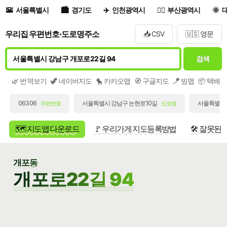
서울특별시
경기도
인천광역시
부산광역시
우리집 우편번호·도로명주소
📥 CSV
🇺🇸 영문
검색
🌿 번역보기
🦖 네이버지도
🐤 카카오맵
🧭 구글지도
🪁 빙맵
📦 택배
06306
서울특별시 강남구 논현로10길
서울특별시 
우편번호
도로명
🗺️ 지도앱 다운로드
🚩 우리가게 지도등록방법
🛠️ 잘못된
개포동
개포로22길 94