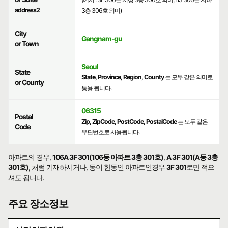
address2
3층 306호 의미)
City
Gangnam-gu
or Town
Seoul
State
State, Province, Region, County
는 모두 같은 의미로
or County
통용 됩니다.
06315
Postal
Zip, ZipCode, PostCode, PostalCode
는 모두 같은
Code
우편번호로 사용됩니다.
아파트의 경우,
106A 3F 301(106동 아파트 3층 301호)
,
A 3F 301(A동 3층
301호)
, 처럼 기재하시거나, 동이 한동인 아파트인경우
3F 301
로만 적으
셔도 됩니다.
주요 장소정보