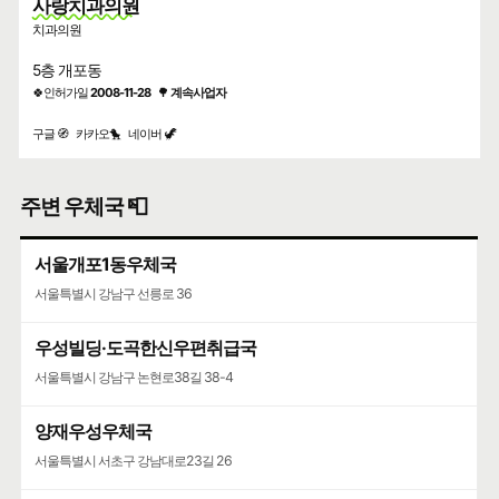
사랑치과의원
치과의원
5층 개포동
🍀인허가일
2008-11-28
🌳
계속사업자
구글 🧭
카카오🐤
네이버 🦖
주변 우체국 📮
서울개포1동우체국
서울특별시 강남구 선릉로 36
우성빌딩·도곡한신우편취급국
서울특별시 강남구 논현로38길 38-4
양재우성우체국
서울특별시 서초구 강남대로23길 26