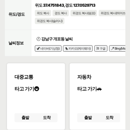
위도 37.4751843, 경도 127.0529713
위도 복사
경도 복사
위경도 복사(쉼표)
위경도 복사(띄어쓰기)
위도/경도
위경도 복사(슬러시)
🕗
강남구 개포동 날씨
날씨정보
🦖 네이버(기상청)
🐤 카카오(케이웨더)
🎏 구글
🪁 Bing(Msn)
대중교통
자동차
타고 가기🚇
타고 가기🚗
출발
도착
출발
도착