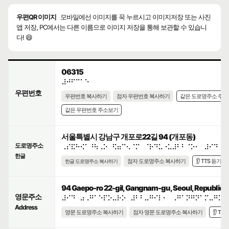
우편QR 이미지
모바일에선 이미지를 꾹 누르시고 이미지저장 또는 사진
앱 저장, PC에서는 다른 이름으로 이미지 저장을 통해 보관할 수 있습니
다! 😄
06315
⠼⠚⠋⠉⠁⠑
우편번호
우편번호 복사하기
점자 우편번호 복사하기
같은 도로명주소 주
같은 우편번호 주소보기
서울특별시 강남구 개포로22길 94 (개포동)
도로명주소
⠠⠎⠯⠓⠪⠁⠘⠳⠠⠕⠀⠫⠶⠉⠢⠈⠍⠀⠈⠗⠙⠥⠐⠥⠼⠃⠃⠈⠕⠂⠀⠼⠊⠙
한글
점자 도로명주소 복사하기
👂 TTS 듣기
한글 도로명주소 복사하기
94 Gaepo-ro 22-gil, Gangnam-gu, Seoul, Republic o
영문주소
⠼⠊⠙⠀⠴⠠⠛⠁⠑⠏⠕⠤⠗⠕⠀⠼⠃⠃⠤⠛⠊⠇⠂⠀⠠⠛⠁⠝⠛⠝⠁⠍⠤⠛⠥⠂
Address
영문 도로명주소 복사하기
점자 영문 도로명주소 복사하기
👂 TT