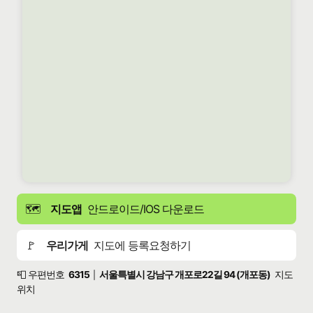
🗺️
지도앱
안드로이드/IOS 다운로드
🚩
우리가게
지도에 등록요청하기
📮 우편번호
6315
서울특별시 강남구 개포로22길 94 (개포동)
지도
|
위치