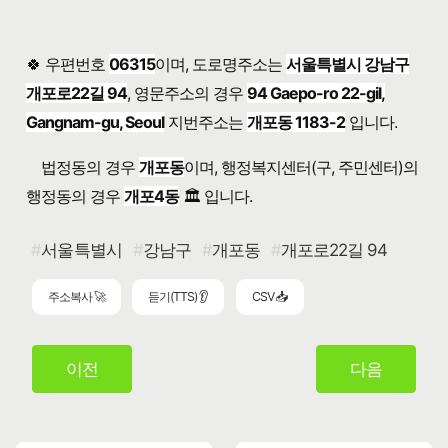
🍀 우편번호
06315
이며, 도로명주소는
서울특별시 강남구
개포로22길 94
, 영문주소의 경우
94 Gaepo-ro 22-gil,
Gangnam-gu, Seoul
지번주소는
개포동 1183-2
입니다.
법정동의 경우
개포동
이며, 행정복지센터(구, 주민센터)의
행정동의 경우
개포4동
🏛️ 입니다.
서울특별시
강남구
개포동
개포로22길 94
주소복사 🚀
듣기(TTS) 👂
CSV 📥
이전
다음