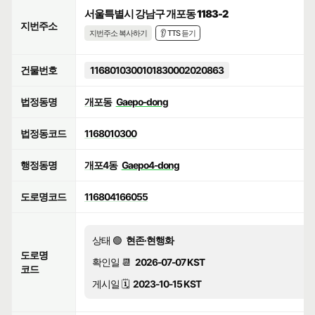
서울특별시 강남구 개포동 1183-2
지번주소
지번주소 복사하기
👂 TTS 듣기
건물번호
1168010300101830002020863
법정동명
개포동
Gaepo-dong
법정동코드
1168010300
행정동명
개포4동
Gaepo4-dong
도로명코드
116804166055
상태 🟢
현존·현행화
도로명
확인일 📆
2026-07-07 KST
코드
게시일 🗓️
2023-10-15 KST