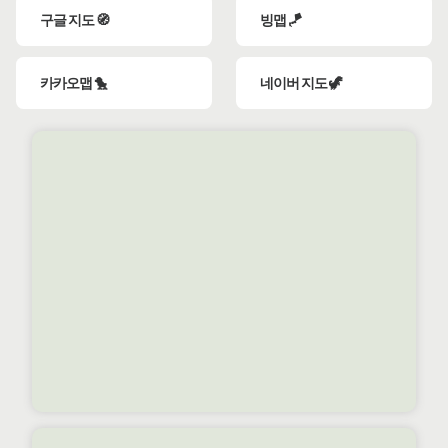
구글 지도 🧭
빙맵 🪁
카카오맵 🐤
네이버 지도 🦖