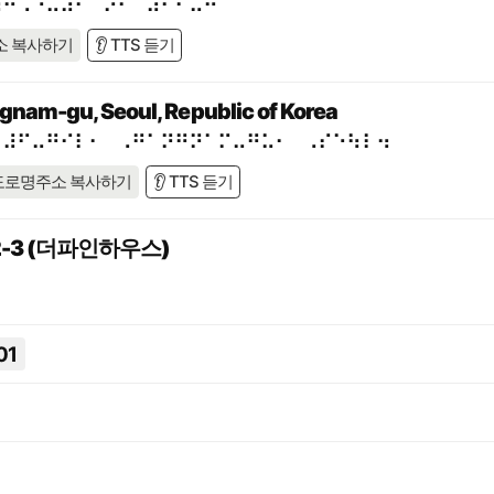
⠷⠚⠡⠐⠥⠼⠋⠈⠕⠂⠀⠼⠃⠃⠤⠓
소 복사하기
👂 TTS 듣기
gnam-gu, Seoul, Republic of Korea
⠀⠼⠋⠤⠛⠊⠇⠂⠀⠠⠛⠁⠝⠛⠝⠁⠍⠤⠛⠥⠂⠀⠠⠎⠑⠳⠇⠲
도로명주소 복사하기
👂 TTS 듣기
-3 (더파인하우스)
01