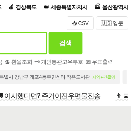
도
경상북도
세종특별자치시
울산광역시
📥 CSV
🇺🇸 영문
검색
금
💲 환율조회
🗝️ 개인통관고유부호
📧 우표출력
특별시 강남구 개포4동주민센터·작은도서관
지역+건물명
🚚 이사했다면? 주거이전우편물전송
👨‍