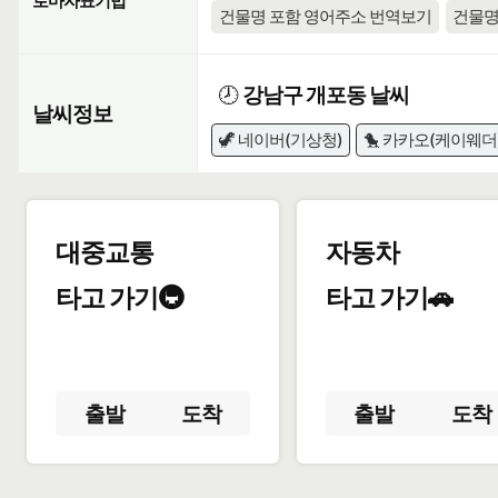
로마자표기법
건물명 포함 영어주소 번역보기
건물명
🕗
강남구 개포동 날씨
날씨정보
🦖 네이버(기상청)
🐤 카카오(케이웨더
대중교통
자동차
타고 가기🚇
타고 가기🚗
출발
도착
출발
도착