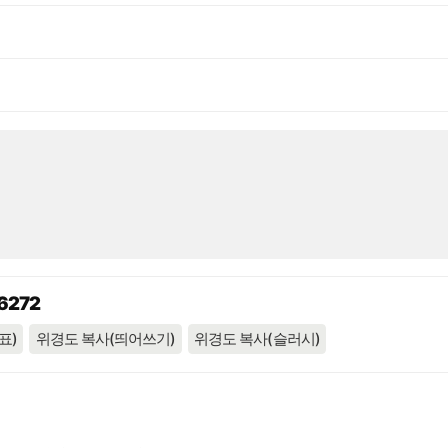
6272
표)
위경도 복사(띄어쓰기)
위경도 복사(슬러시)