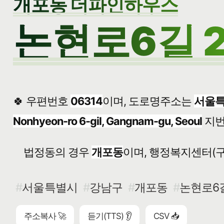
개포동 더파인하우스
논현로6길 2
🍀 우편번호
06314
이며, 도로명주소는
서울특
Nonhyeon-ro 6-gil, Gangnam-gu, Seoul
지
법정동의 경우
개포동
이며, 행정복지센터(구
서울특별시
강남구
개포동
논현로6길
주소복사 🚀
듣기(TTS) 👂
CSV 📥