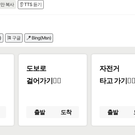
만 복사
👂 TTS 듣기
)
🎏 구글
🪁 Bing(Msn)
도보로
자전거
걸어가기🚶‍♂️
타고 가기🚴‍♀
출발
도착
출발