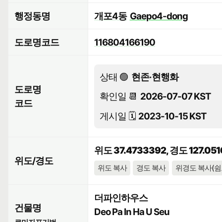
행정동명
개포4동
Gaepo4-dong
도로명코드
116804166190
상태 🟢
현존·현행화
도로명
확인일 📆
2026-07-07 KST
코드
게시일 🗓️
2023-10-15 KST
위도 37.4733392, 경도 127.051
위도/경도
위도 복사
경도 복사
위경도 복사(쉼
더파인하우스
건물명
Deo Pa In Ha U Seu