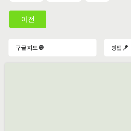
이전
구글 지도 🧭
빙맵 🪁