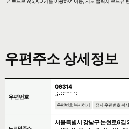
키보드로 W,S,A,D 키를 이용하여 이동, 지도 클릭시 로드뷰
우편주소 상세정보
06314
⠼⠚⠋⠉⠁⠙
우편번호
우편번호 복사하기
점자 우편번호 복
서울특별시 강남구 논현로6길 2
도로명주소