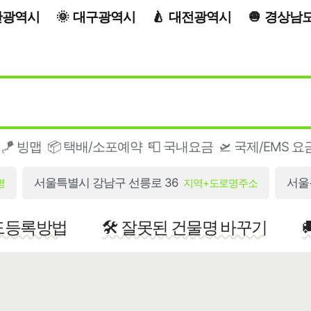
산광역시
대구광역시
대전광역시
경상남
🪁 빙맵
📦 택배/소포예약
📮 국내요금
🛫 국제/EMS 요
서울특별시 강남구 선릉로 36
서울
명
지역+도로명주소
지도등록방법
🛠️ 잘못된 건물명 바꾸기