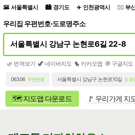
서울특별시
경기도
인천광역시
부
우리집 우편번호·도로명주소
🌿 번역보기
🦖 네이버지도
🐤 카카오맵
🧭 구글지도
06306
서울특별시 강남구 논현로10길
우편번호
도로
🗺️ 지도앱 다운로드
🚩 우리가게 