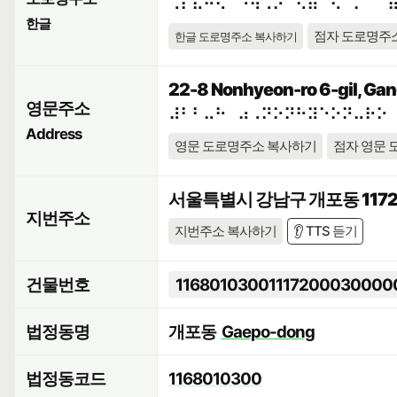
⠠⠎⠯⠓⠪⠁⠘⠳⠠⠕⠀⠫⠶⠉⠢⠈⠍⠀⠉
한글
점자 도로명주
한글 도로명주소 복사하기
22-8 Nonhyeon-ro 6-gil, Gan
영문주소
⠼⠃⠃⠤⠓⠀⠴⠠⠝⠕⠝⠓⠽⠑⠕⠝⠤⠗⠕
Address
영문 도로명주소 복사하기
점자 영문 
서울특별시 강남구 개포동 1172
지번주소
지번주소 복사하기
👂 TTS 듣기
건물번호
11680103001117200030000
법정동명
개포동
Gaepo-dong
법정동코드
1168010300