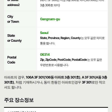
address2
3층 306호 의미)
City
Gangnam-gu
or Town
Seoul
State
State, Province, Region, County
는 모두 같은 의미로
or County
통용 됩니다.
06314
Postal
Zip, ZipCode, PostCode, PostalCode
는 모두 같은
Code
우편번호로 사용됩니다.
아파트의 경우,
106A 3F 301(106동 아파트 3층 301호)
,
A 3F 301(A동 3층
301호)
, 처럼 기재하시거나, 동이 한동인 아파트인경우
3F 301
로만 적으
셔도 됩니다.
주요 장소정보