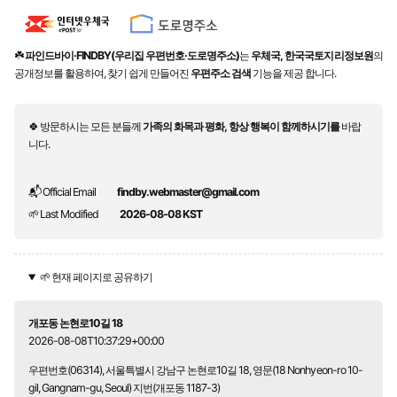
☘️
파인드바이·FINDBY(우리집 우편번호·도로명주소)
는
우체국, 한국국토지리정보원
의
공개정보를 활용하여, 찾기 쉽게 만들어진
우편주소 검색
기능을 제공 합니다.
🍀 방문하시는 모든 분들께
가족의 화목과 평화, 항상 행복이 함께하시기를
바랍
니다.
📬 Official Email
findby.webmaster@gmail.com
🌱 Last Modified
2026-08-08 KST
🌱 현재 페이지로 공유하기
개포동 논현로10길 18
2026-08-08T10:37:29+00:00
우편번호(06314), 서울특별시 강남구 논현로10길 18, 영문(18 Nonhyeon-ro 10-
gil, Gangnam-gu, Seoul) 지번(개포동 1187-3)