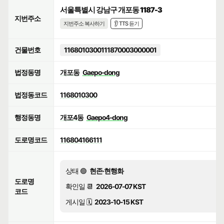
서울특별시 강남구 개포동 1187-3
지번주소
지번주소 복사하기
👂 TTS 듣기
건물번호
1168010300111870003000001
법정동명
개포동
Gaepo-dong
법정동코드
1168010300
행정동명
개포4동
Gaepo4-dong
도로명코드
116804166111
상태 🟢
현존·현행화
도로명
확인일 📆
2026-07-07 KST
코드
게시일 🗓️
2023-10-15 KST