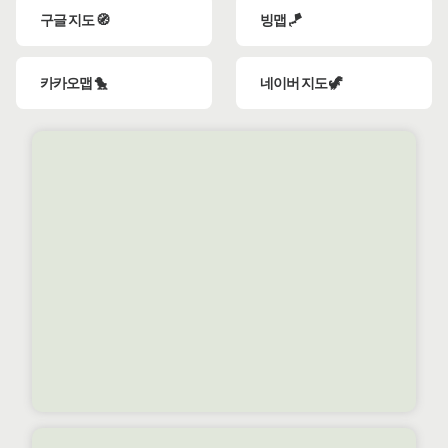
구글 지도 🧭
빙맵 🪁
카카오맵 🐤
네이버 지도 🦖