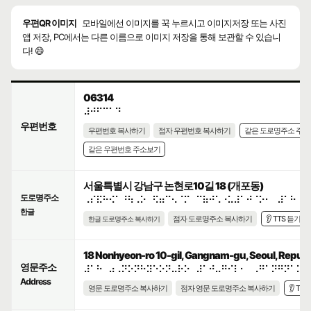
우편QR 이미지
모바일에선 이미지를 꾹 누르시고 이미지저장 또는 사진
앱 저장, PC에서는 다른 이름으로 이미지 저장을 통해 보관할 수 있습니
다! 😄
06314
⠼⠚⠋⠉⠁⠙
우편번호
우편번호 복사하기
점자 우편번호 복사하기
같은 도로명주소 주
같은 우편번호 주소보기
서울특별시 강남구 논현로10길 18 (개포동)
도로명주소
⠠⠎⠯⠓⠪⠁⠘⠳⠠⠕⠀⠫⠶⠉⠢⠈⠍⠀⠉⠷⠚⠡⠐⠥⠼⠁⠚⠈⠕⠂⠀⠼⠁⠓
한글
점자 도로명주소 복사하기
👂 TTS 듣기
한글 도로명주소 복사하기
18 Nonhyeon-ro 10-gil, Gangnam-gu, Seoul, Republi
영문주소
⠼⠁⠓⠀⠴⠠⠝⠕⠝⠓⠽⠑⠕⠝⠤⠗⠕⠀⠼⠁⠚⠤⠛⠊⠇⠂⠀⠠⠛⠁⠝⠛⠝⠁⠍⠤
Address
영문 도로명주소 복사하기
점자 영문 도로명주소 복사하기
👂 TT