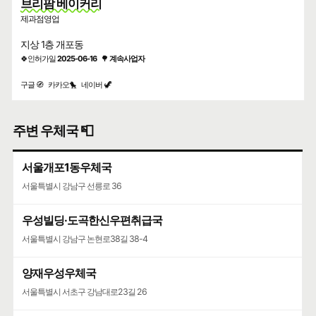
브리팜 베이커리
제과점영업
지상 1층 개포동
🍀인허가일
2025-06-16
🌳
계속사업자
구글 🧭
카카오🐤
네이버 🦖
주변 우체국 📮
서울개포1동우체국
서울특별시 강남구 선릉로 36
우성빌딩·도곡한신우편취급국
서울특별시 강남구 논현로38길 38-4
양재우성우체국
서울특별시 서초구 강남대로23길 26