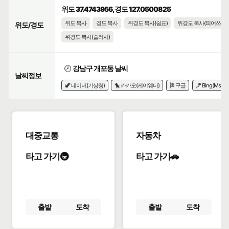
위도 37.4743956, 경도 127.0500825
위도 복사
경도 복사
위경도 복사(쉼표)
위경도 복사(띄어쓰기)
위도/경도
위경도 복사(슬러시)
🕗
강남구 개포동 날씨
날씨정보
🦖 네이버(기상청)
🐤 카카오(케이웨더)
🎏 구글
🪁 Bing(Msn)
대중교통
자동차
타고 가기🚇
타고 가기🚗
출발
도착
출발
도착