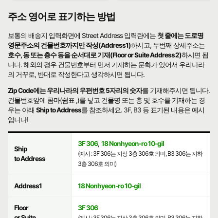
주소 영어로 표기하는 방법
보통의 배송지 입력화면에 Street Address 입력란에는
첫 줄에는 도로명
영문주소의 건물번호까지만 작성(Address1)
하시고, 두번째 상세주소는
호수, 동 또는 층수 동을 순서대로 기재(Floor or Suite Address2)
하시면 됩
니다. 해외의 경우 건물번호부터 먼저 기재하는 문화가 있어서 우리나라
의 거꾸로, 반대로 작성한다고 생각하시면 됩니다.
Zip Code에는 우리나라의 우편번호 5자리의 숫자
를 기재해주시면 됩니다.
건물번호앞에 콤마(쉼표 ,)를 넣고 건물명 또는 층 및 호수를 기재하는 경
우는 아래
Ship to Address
를 참조하세요. 3F, B3 등 표기된 내용은 예시
입니다!
3F 306
,
18 Nonhyeon-ro 10-gil
Ship
(예시 : 3F 306는 지상 3층 306호 의미, B3 306는 지하
to Address
3층 306호 의미)
Address1
18 Nonhyeon-ro 10-gil
Floor
3F 306
or Suite
(예시 : 3F 306는 지상 3층 306호 의미, B3 306는 지하