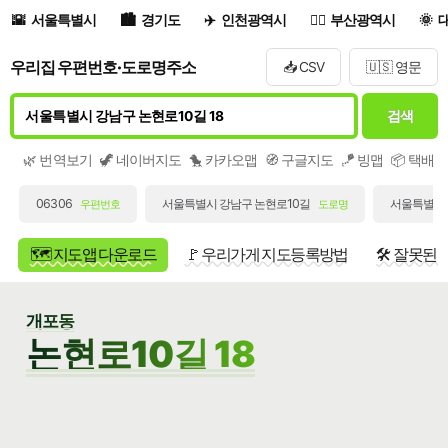
서울특별시
경기도
인천광역시
부산광역시
우리집 우편번호·도로명주소
📥 CSV
🇺🇸 영문
검색
🌿 번역보기
🦖 네이버지도
🐤 카카오맵
🧭 구글지도
🪁 빙맵
📦 택배
06306
서울특별시 강남구 논현로10길
서울특별시 
우편번호
도로명
🗺️ 지도앱 다운로드
🚩 우리가게 지도등록방법
🛠️ 잘못된
개포동
논현로10길 18