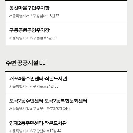
동산마을구립주차장
서울특별시 서초구 강남대로8길 77
구룡공원공영주차장
서울특별시 서초구 논현로5길 29
주변 공공시설 👨‍✈️
개포4동주민센터·작은도서관
서울특별시 강남구 개포로24길 33
도곡2동주민센터·도곡2동복합문화센터
서울특별시 강남구 남부순환로378길 34-9
양재2동주민센터·작은도서관
서울특별시 서초구 강남대로12길 44