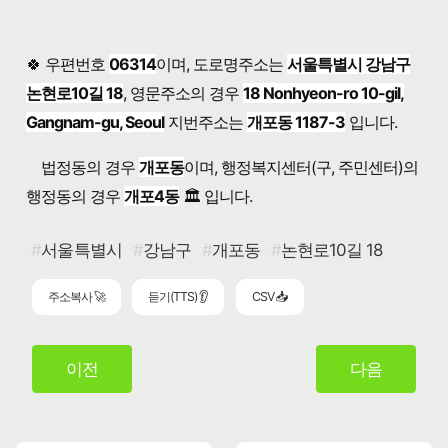
🍀 우편번호
06314
이며, 도로명주소는
서울특별시 강남구
논현로10길 18
, 영문주소의 경우
18 Nonhyeon-ro 10-gil,
Gangnam-gu, Seoul
지번주소는
개포동 1187-3
입니다.
법정동의 경우
개포동
이며, 행정복지센터(구, 주민센터)의
행정동의 경우
개포4동
🏛️ 입니다.
서울특별시
강남구
개포동
논현로10길 18
주소복사 🚀
듣기(TTS) 👂
CSV 📥
이전
다음