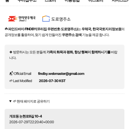
홈
우리집주소
스토리
이용방법
히스토리
서비스소
☘️
파인드바이·FINDBY(우리집 우편번호·도로명주소)
는
우체국, 한국국토지리정보원
의
공개정보를 활용하여, 찾기 쉽게 만들어진
우편주소 검색
기능을 제공 합니다.
🍀 방문하시는 모든 분들께
가족의 화목과 평화, 항상 행복이 함께하시기를
바랍
니다.
📬 Official Email
findby.webmaster@gmail.com
🌱 Last Modified
2026-07-30 KST
🌱 현재 페이지로 공유하기
개포동 논현로8길 10-4
2026-07-29T22:20:40+00:00