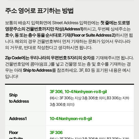
주소 영어로 표기하는 방법
보통의 배송지 입력화면에 Street Address 입력란에는
첫 줄에는 도로명
영문주소의 건물번호까지만 작성(Address1)
하시고, 두번째 상세주소는
호수, 동 또는 층수 동을 순서대로 기재(Floor or Suite Address2)
하시면 됩
니다. 해외의 경우 건물번호부터 먼저 기재하는 문화가 있어서 우리나라
의 거꾸로, 반대로 작성한다고 생각하시면 됩니다.
Zip Code에는 우리나라의 우편번호 5자리의 숫자
를 기재해주시면 됩니다.
건물번호앞에 콤마(쉼표 ,)를 넣고 건물명 또는 층 및 호수를 기재하는 경
우는 아래
Ship to Address
를 참조하세요. 3F, B3 등 표기된 내용은 예시
입니다!
3F 306
,
10-4 Nonhyeon-ro 8-gil
Ship
(예시 : 3F 306는 지상 3층 306호 의미, B3 306는 지하
to Address
3층 306호 의미)
Address1
10-4 Nonhyeon-ro 8-gil
Floor
3F 306
or Suite
(예시 : 3F 306는 지상 3층 306호 의미, B3 306는 지하