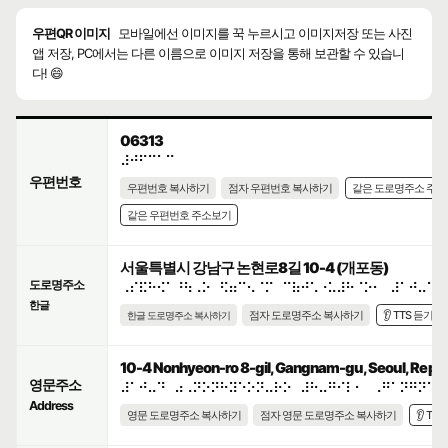
우편QR 이미지
모바일에선 이미지를 꾹 누르시고 이미지저장 또는 사진
앱 저장, PC에서는 다른 이름으로 이미지 저장을 통해 보관할 수 있습니
다! 😄
06313
⠼⠚⠋⠉⠁⠉
우편번호
우편번호 복사하기
점자 우편번호 복사하기
같은 도로명주소 주
같은 우편번호 주소보기
서울특별시 강남구 논현로8길 10-4 (개포동)
도로명주소
⠠⠎⠯⠓⠪⠁⠘⠳⠠⠕⠀⠫⠶⠉⠢⠈⠍⠀⠉⠷⠚⠡⠐⠥⠼⠓⠈⠕⠂⠀⠼⠁⠚⠤⠙
한글
점자 도로명주소 복사하기
👂 TTS 듣기
한글 도로명주소 복사하기
10-4 Nonhyeon-ro 8-gil, Gangnam-gu, Seoul, Republ
영문주소
⠼⠁⠚⠤⠙⠀⠴⠠⠝⠕⠝⠓⠽⠑⠕⠝⠤⠗⠕⠀⠼⠓⠤⠛⠊⠇⠂⠀⠠⠛⠁⠝⠛⠝⠁⠍
Address
영문 도로명주소 복사하기
점자 영문 도로명주소 복사하기
👂 TT