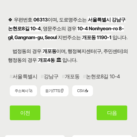
🍀 우편번호
06313
이며, 도로명주소는
서울특별시 강남구
논현로8길 10-4
, 영문주소의 경우
10-4 Nonhyeon-ro 8-
gil, Gangnam-gu, Seoul
지번주소는
개포동 1190-1
입니다.
법정동의 경우
개포동
이며, 행정복지센터(구, 주민센터)의
행정동의 경우
개포4동
🏛️ 입니다.
서울특별시
강남구
개포동
논현로8길 10-4
주소복사 🚀
듣기(TTS) 👂
CSV 📥
이전
다음