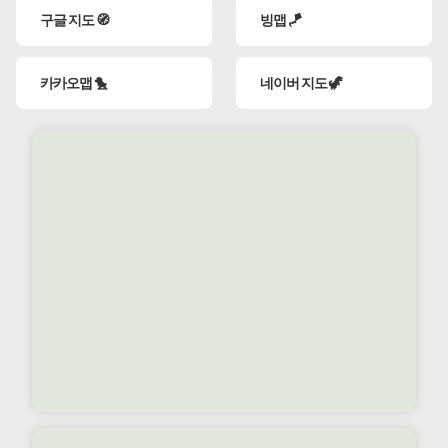
구글 지도 🧭
빙맵 🪁
카카오맵 🐤
네이버 지도 🦖