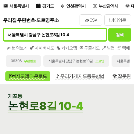
서울특별시
경기도
인천광역시
부산광역시
우리집 우편번호·도로명주소
📥 CSV
🇺🇸 영문
검색
🌿 번역보기
🦖 네이버지도
🐤 카카오맵
🧭 구글지도
🪁 빙맵
📦 택배
06306
서울특별시 강남구 논현로10길
서울특별시 
우편번호
도로명
🗺️ 지도앱 다운로드
🚩 우리가게 지도등록방법
🛠️ 잘못된
개포동
논현로8길 10-4