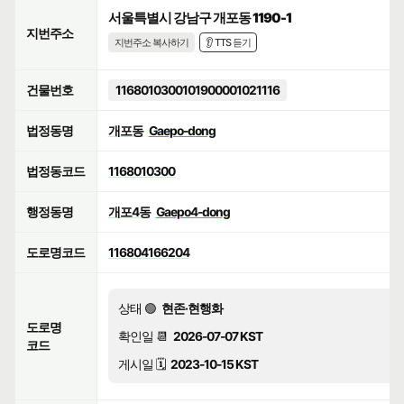
서울특별시 강남구 개포동 1190-1
지번주소
지번주소 복사하기
👂 TTS 듣기
건물번호
1168010300101900001021116
법정동명
개포동
Gaepo-dong
법정동코드
1168010300
행정동명
개포4동
Gaepo4-dong
도로명코드
116804166204
상태 🟢
현존·현행화
도로명
확인일 📆
2026-07-07 KST
코드
게시일 🗓️
2023-10-15 KST