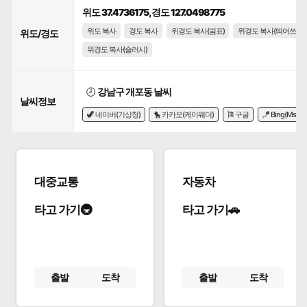
위도 37.4736175, 경도 127.0498775
위도 복사
경도 복사
위경도 복사(쉼표)
위경도 복사(띄어쓰기)
위도/경도
위경도 복사(슬러시)
🕗
강남구 개포동 날씨
날씨정보
🦖 네이버(기상청)
🐤 카카오(케이웨더)
🎏 구글
🪁 Bing(Msn)
대중교통
자동차
타고 가기🚇
타고 가기🚗
출발
도착
출발
도착