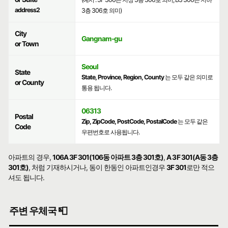
address2
3층 306호 의미)
City
Gangnam-gu
or Town
Seoul
State
State, Province, Region, County
는 모두 같은 의미로
or County
통용 됩니다.
06313
Postal
Zip, ZipCode, PostCode, PostalCode
는 모두 같은
Code
우편번호로 사용됩니다.
아파트의 경우,
106A 3F 301(106동 아파트 3층 301호)
,
A 3F 301(A동 3층
301호)
, 처럼 기재하시거나, 동이 한동인 아파트인경우
3F 301
로만 적으
셔도 됩니다.
주변 우체국 📮