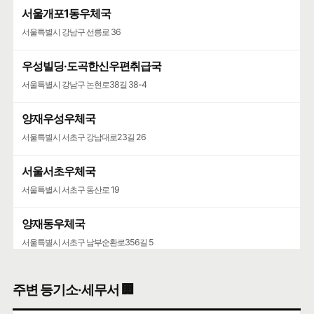
서울개포1동우체국
서울특별시 강남구 선릉로 36
우성빌딩·도곡한신우편취급국
서울특별시 강남구 논현로38길 38-4
양재우성우체국
서울특별시 서초구 강남대로23길 26
서울서초우체국
서울특별시 서초구 동산로 19
양재동우체국
서울특별시 서초구 남부순환로356길 5
서울가정행정법원·서울가정행정법원청사
주변 등기소·세무서 🏢
서울특별시 서초구 강남대로 193