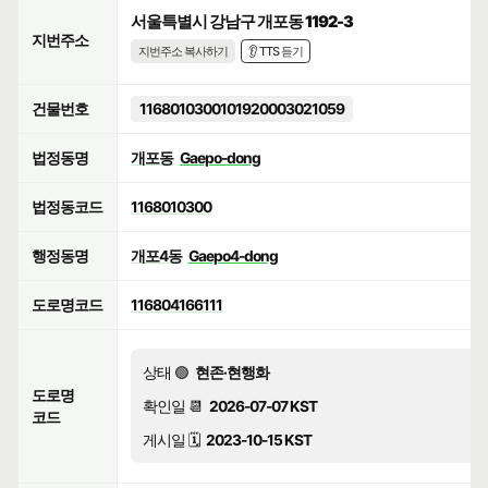
서울특별시 강남구 개포동 1192-3
지번주소
지번주소 복사하기
👂 TTS 듣기
건물번호
1168010300101920003021059
법정동명
개포동
Gaepo-dong
법정동코드
1168010300
행정동명
개포4동
Gaepo4-dong
도로명코드
116804166111
상태 🟢
현존·현행화
도로명
확인일 📆
2026-07-07 KST
코드
게시일 🗓️
2023-10-15 KST