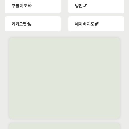
구글 지도 🧭
빙맵 🪁
카카오맵 🐤
네이버 지도 🦖