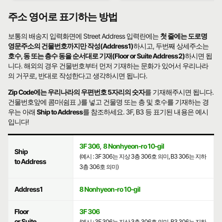
주소 영어로 표기하는 방법
보통의 배송지 입력화면에 Street Address 입력란에는
첫 줄에는 도로명
영문주소의 건물번호까지만 작성(Address1)
하시고, 두번째 상세주소는
호수, 동 또는 층수 동을 순서대로 기재(Floor or Suite Address2)
하시면 됩
니다. 해외의 경우 건물번호부터 먼저 기재하는 문화가 있어서 우리나라
의 거꾸로, 반대로 작성한다고 생각하시면 됩니다.
Zip Code에는 우리나라의 우편번호 5자리의 숫자
를 기재해주시면 됩니다.
건물번호앞에 콤마(쉼표 ,)를 넣고 건물명 또는 층 및 호수를 기재하는 경
우는 아래
Ship to Address
를 참조하세요. 3F, B3 등 표기된 내용은 예시
입니다!
3F 306
,
8 Nonhyeon-ro 10-gil
Ship
(예시 : 3F 306는 지상 3층 306호 의미, B3 306는 지하
to Address
3층 306호 의미)
Address1
8 Nonhyeon-ro 10-gil
Floor
3F 306
or Suite
(예시 : 3F 306는 지상 3층 306호 의미, B3 306는 지하