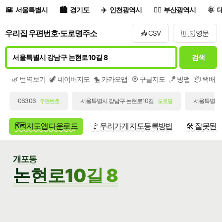
서울특별시
경기도
인천광역시
부산광역시
우리집 우편번호·도로명주소
📥 CSV
🇺🇸 영문
검색
🌿 번역보기
🦖 네이버지도
🐤 카카오맵
🧭 구글지도
🪁 빙맵
📦 택배
06306
서울특별시 강남구 논현로10길
서울특별시 
우편번호
도로명
🗺️ 지도앱 다운로드
🚩 우리가게 지도등록방법
🛠️ 잘못된
개포동
논현로10길 8