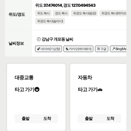
위도 37.474014, 경도 127.0494543
위도 복사
경도 복사
위경도 복사(쉼표)
위경도 복사(띄어쓰기)
위도/경도
위경도 복사(슬러시)
🕗
강남구 개포동 날씨
날씨정보
🦖 네이버(기상청)
🐤 카카오(케이웨더)
🎏 구글
🪁 Bing(Msn)
대중교통
자동차
타고 가기🚇
타고 가기🚗
출발
도착
출발
도착