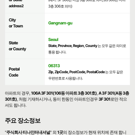
address2
3층 306호 의미)
City
Gangnam-gu
or Town
Seoul
State
State, Province, Region, County
는 모두 같은 의미로
or County
통용 됩니다.
06313
Postal
Zip, ZipCode, PostCode, PostalCode
는 모두 같은
Code
우편번호로 사용됩니다.
아파트의 경우,
106A 3F 301(106동 아파트 3층 301호)
,
A 3F 301(A동 3층
301호)
, 처럼 기재하시거나, 동이 한동인 아파트인경우
3F 301
로만 적으
셔도 됩니다.
주요 장소정보
"
주식회사 티나인터내셔널
" 외
1곳
의 장소정보가 현재 위치에 존재 합니