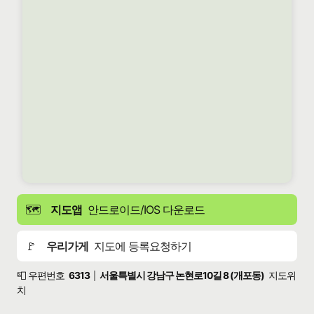
🗺️
지도앱
안드로이드/IOS 다운로드
🚩
우리가게
지도에 등록요청하기
📮 우편번호
6313
서울특별시 강남구 논현로10길 8 (개포동)
지도위
|
치