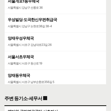
서울개포1동우체국
서울특별시 강남구 선릉로 36
우성빌딩·도곡한신우편취급국
서울특별시 강남구 논현로38길 38-4
양재우성우체국
서울특별시 서초구 강남대로23길 26
서울서초우체국
서울특별시 서초구 동산로 19
양재동우체국
서울특별시 서초구 남부순환로356길 5
서울가정행정법원·서울가정행정법원청사
주변 등기소·세무서 🏢
서울특별시 서초구 강남대로 193