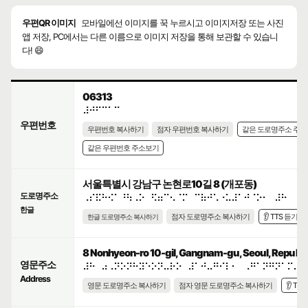
우편QR 이미지
모바일에선 이미지를 꾹 누르시고 이미지저장 또는 사진
앱 저장, PC에서는 다른 이름으로 이미지 저장을 통해 보관할 수 있습니
다! 😄
06313
⠼⠚⠋⠉⠁⠉
우편번호
우편번호 복사하기
점자 우편번호 복사하기
같은 도로명주소 주
같은 우편번호 주소보기
서울특별시 강남구 논현로10길 8 (개포동)
도로명주소
⠠⠎⠯⠓⠪⠁⠘⠳⠠⠕⠀⠫⠶⠉⠢⠈⠍⠀⠉⠷⠚⠡⠐⠥⠼⠁⠚⠈⠕⠂⠀⠼⠓
한글
점자 도로명주소 복사하기
👂 TTS 듣기
한글 도로명주소 복사하기
8 Nonhyeon-ro 10-gil, Gangnam-gu, Seoul, Republic
영문주소
⠼⠓⠀⠴⠠⠝⠕⠝⠓⠽⠑⠕⠝⠤⠗⠕⠀⠼⠁⠚⠤⠛⠊⠇⠂⠀⠠⠛⠁⠝⠛⠝⠁⠍⠤⠛
Address
영문 도로명주소 복사하기
점자 영문 도로명주소 복사하기
👂 TT