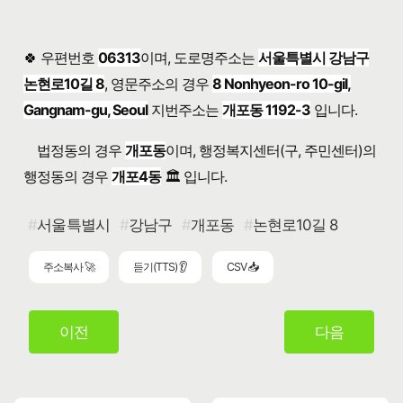
🍀 우편번호
06313
이며, 도로명주소는
서울특별시 강남구
논현로10길 8
, 영문주소의 경우
8 Nonhyeon-ro 10-gil,
Gangnam-gu, Seoul
지번주소는
개포동 1192-3
입니다.
법정동의 경우
개포동
이며, 행정복지센터(구, 주민센터)의
행정동의 경우
개포4동
🏛️ 입니다.
서울특별시
강남구
개포동
논현로10길 8
주소복사 🚀
듣기(TTS) 👂
CSV 📥
이전
다음