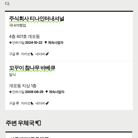
다.
주식회사 티나인터내셔널
국내여행업
4층 401호 개포동
🍀인허가일
2024-10-22
🌳
계속사업자
구글 🧭
카카오🐤
네이버 🦖
꼬꾸이 참나무 바베큐
일식
개포동 지상 1층
🍀인허가일
2008-08-29
🌳
계속사업자
구글 🧭
카카오🐤
네이버 🦖
주변 우체국 📮