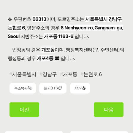
🍀 우편번호
06313
이며, 도로명주소는
서울특별시 강남구
논현로 6
, 영문주소의 경우
6 Nonhyeon-ro, Gangnam-gu,
Seoul
지번주소는
개포동 1163-6
입니다.
법정동의 경우
개포동
이며, 행정복지센터(구, 주민센터)의
행정동의 경우
개포4동
🏛️ 입니다.
서울특별시
강남구
개포동
논현로 6
주소복사 🚀
듣기(TTS) 👂
CSV 📥
이전
다음