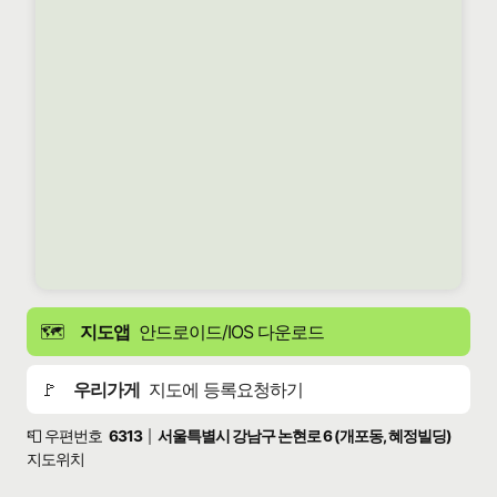
🗺️
지도앱
안드로이드/IOS 다운로드
🚩
우리가게
지도에 등록요청하기
📮 우편번호
6313
서울특별시 강남구 논현로 6 (개포동, 혜정빌딩)
|
지도위치