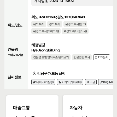
게시일 🗓️
2023-10-15 KST
위도 37.4721537, 경도 127.0507641
위도 복사
경도 복사
위경도 복사(쉼표)
위도/경도
위경도 복사(띄어쓰기)
위경도 복사(슬러시)
혜정빌딩
건물명
Hye Jeong Bil Ding
로마자표기법
건물명 포함 영어주소 번역보기
건물명만 복사
👂 TTS 듣기
🕗
강남구 개포동 날씨
날씨정보
🦖 네이버(기상청)
🐤 카카오(케이웨더)
🎏 구글
🪁 Bing(Msn)
대중교통
자동차