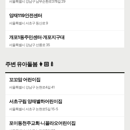
서울특별시 강남구 남부순환로378길 29
양재119안전센터
서울특별시 서초구 동산로 9
개포1동주민센터·개포지구대
서울특별시 강남구 선릉로 35
주변 유아돌봄 👩🏻‍🍼
꼬꼬맘 어린이집
서울특별시 강남구 논현로4길 41
서초구립 양재별하어린이집
서울특별시 서초구 논현로5길 15-5
포이동천주교회·니꼴라오어린이집