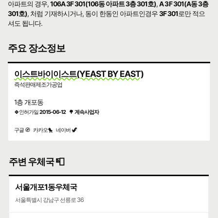
아파트의 경우,
106A 3F 301(106동 아파트 3층 301호)
,
A 3F 301(A동 3층
301호)
, 처럼 기재하시거나, 동이 한동인 아파트인경우
3F 301
로만 적으
셔도 됩니다.
주요 장소정보
이스트바이이스트(YEAST BY EAST)
즉석판매제조가공업
1층 개포동
🍀인허가일
2015-06-12
🌳
계속사업자
구글 🧭
카카오🐤
네이버 🦖
주변 우체국 📮
서울개포1동우체국
서울특별시 강남구 선릉로 36