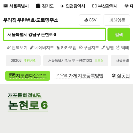
서울특별시
경기도
인천광역시
부산광역시
우리집 우편번호·도로명주소
📥 CSV
🇺🇸 영문
검색
🌿 번역보기
🦖 네이버지도
🐤 카카오맵
🧭 구글지도
🪁 빙맵
📦 택배
06306
서울특별시 강남구 논현로10길
서울특별시 
우편번호
도로명
🗺️ 지도앱 다운로드
🚩 우리가게 지도등록방법
🛠️ 잘못된
개포동 혜정빌딩
논현로 6