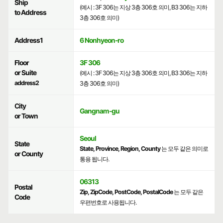
Ship
(예시 : 3F 306는 지상 3층 306호 의미, B3 306는 지하
to Address
3층 306호 의미)
Address1
6 Nonhyeon-ro
Floor
3F 306
or Suite
(예시 : 3F 306는 지상 3층 306호 의미, B3 306는 지하
address2
3층 306호 의미)
City
Gangnam-gu
or Town
Seoul
State
State, Province, Region, County
는 모두 같은 의미로
or County
통용 됩니다.
06313
Postal
Zip, ZipCode, PostCode, PostalCode
는 모두 같은
Code
우편번호로 사용됩니다.