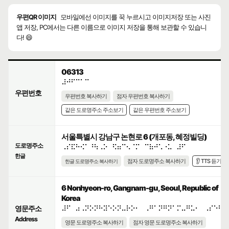
우편QR 이미지
모바일에선 이미지를 꾹 누르시고 이미지저장 또는 사진
앱 저장, PC에서는 다른 이름으로 이미지 저장을 통해 보관할 수 있습니
다! 😄
06313
⠼⠚⠋⠉⠁⠉
우편번호
우편번호 복사하기
점자 우편번호 복사하기
같은 도로명주소 주소보기
같은 우편번호 주소보기
서울특별시 강남구 논현로 6 (개포동, 혜정빌딩)
도로명주소
⠠⠎⠯⠓⠪⠁⠘⠳⠠⠕⠀⠫⠶⠉⠢⠈⠍⠀⠉⠷⠚⠡⠐⠥⠀⠼⠋
한글
점자 도로명주소 복사하기
👂 TTS 듣기
한글 도로명주소 복사하기
6 Nonhyeon-ro, Gangnam-gu, Seoul, Republic of
Korea
영문주소
⠼⠋⠀⠴⠠⠝⠕⠝⠓⠽⠑⠕⠝⠤⠗⠕⠂⠀⠠⠛⠁⠝⠛⠝⠁⠍⠤⠛⠥⠂⠀⠠⠎⠑⠳⠇
Address
영문 도로명주소 복사하기
점자 영문 도로명주소 복사하기