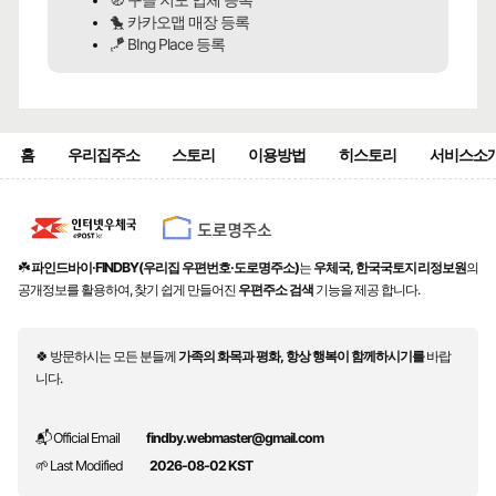
🐤 카카오맵 매장 등록
🪁 BIng Place 등록
홈
우리집주소
스토리
이용방법
히스토리
서비스소
☘️
파인드바이·FINDBY(우리집 우편번호·도로명주소)
는
우체국, 한국국토지리정보원
의
공개정보를 활용하여, 찾기 쉽게 만들어진
우편주소 검색
기능을 제공 합니다.
🍀 방문하시는 모든 분들께
가족의 화목과 평화, 항상 행복이 함께하시기를
바랍
니다.
📬 Official Email
findby.webmaster@gmail.com
🌱 Last Modified
2026-08-02 KST