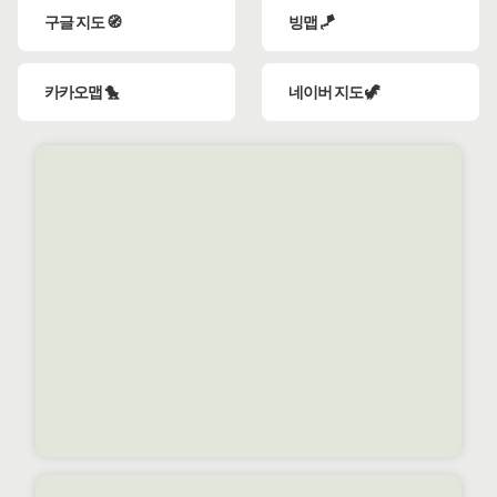
구글 지도 🧭
빙맵 🪁
카카오맵 🐤
네이버 지도 🦖