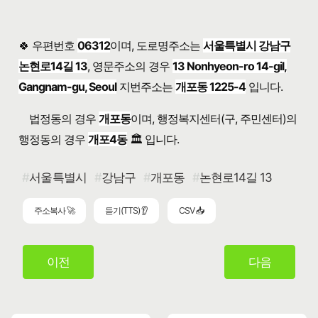
🍀 우편번호
06312
이며, 도로명주소는
서울특별시 강남구
논현로14길 13
, 영문주소의 경우
13 Nonhyeon-ro 14-gil,
Gangnam-gu, Seoul
지번주소는
개포동 1225-4
입니다.
법정동의 경우
개포동
이며, 행정복지센터(구, 주민센터)의
행정동의 경우
개포4동
🏛️ 입니다.
서울특별시
강남구
개포동
논현로14길 13
주소복사 🚀
듣기(TTS) 👂
CSV 📥
이전
다음