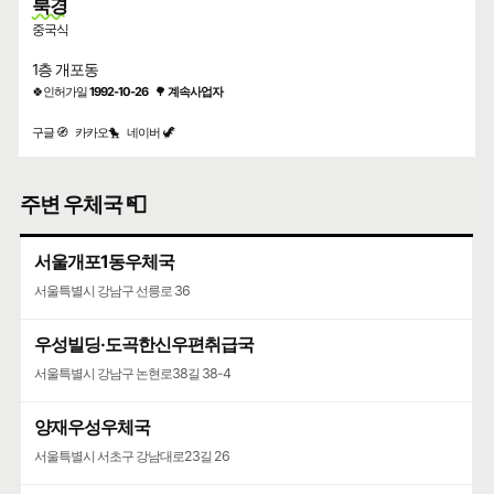
북경
중국식
1층 개포동
🍀인허가일
1992-10-26
🌳
계속사업자
구글 🧭
카카오🐤
네이버 🦖
주변 우체국 📮
서울개포1동우체국
서울특별시 강남구 선릉로 36
우성빌딩·도곡한신우편취급국
서울특별시 강남구 논현로38길 38-4
양재우성우체국
서울특별시 서초구 강남대로23길 26