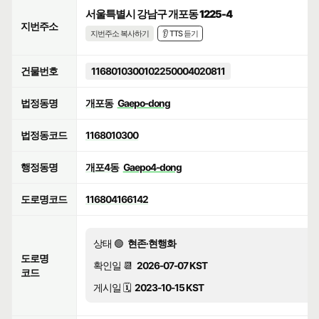
서울특별시 강남구 개포동 1225-4
지번주소
지번주소 복사하기
👂 TTS 듣기
건물번호
1168010300102250004020811
법정동명
개포동
Gaepo-dong
법정동코드
1168010300
행정동명
개포4동
Gaepo4-dong
도로명코드
116804166142
상태 🟢
현존·현행화
도로명
확인일 📆
2026-07-07 KST
코드
게시일 🗓️
2023-10-15 KST