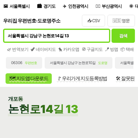
서울특별시
경기도
인천광역시
부산광역시
우리집 우편번호·도로명주소
📥 CSV
🇺🇸 영문
검색
🌿 번역보기
🦖 네이버지도
🐤 카카오맵
🧭 구글지도
🪁 빙맵
📦 택배
06306
서울특별시 강남구 논현로10길
서울특별시 
우편번호
도로명
🗺️ 지도앱 다운로드
🚩 우리가게 지도등록방법
🛠️ 잘못된
개포동
논현로14길 13