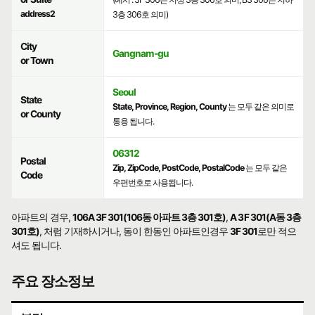
address2
3층 306호 의미)
City
Gangnam-gu
or Town
Seoul
State
State, Province, Region, County
는 모두 같은 의미로
or County
통용 됩니다.
06312
Postal
Zip, ZipCode, PostCode, PostalCode
는 모두 같은
Code
우편번호로 사용됩니다.
아파트의 경우,
106A 3F 301(106동 아파트 3층 301호)
,
A 3F 301(A동 3층
301호)
, 처럼 기재하시거나, 동이 한동인 아파트인경우
3F 301
로만 적으
셔도 됩니다.
주요 장소정보