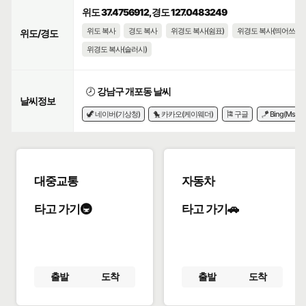
위도 37.4756912, 경도 127.0483249
위도 복사
경도 복사
위경도 복사(쉼표)
위경도 복사(띄어쓰기)
위도/경도
위경도 복사(슬러시)
🕗
강남구 개포동 날씨
날씨정보
🦖 네이버(기상청)
🐤 카카오(케이웨더)
🎏 구글
🪁 Bing(Msn)
대중교통
자동차
타고 가기🚇
타고 가기🚗
출발
도착
출발
도착