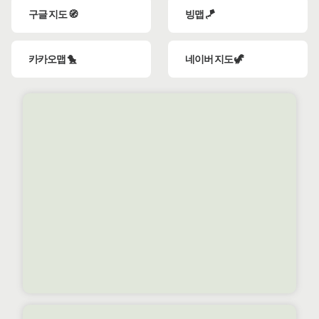
구글 지도 🧭
빙맵 🪁
카카오맵 🐤
네이버 지도 🦖