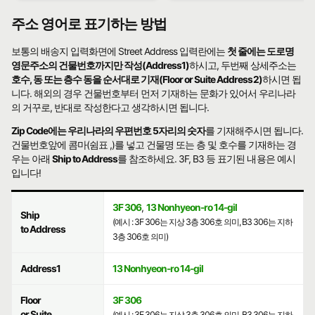
주소 영어로 표기하는 방법
보통의 배송지 입력화면에 Street Address 입력란에는
첫 줄에는 도로명
영문주소의 건물번호까지만 작성(Address1)
하시고, 두번째 상세주소는
호수, 동 또는 층수 동을 순서대로 기재(Floor or Suite Address2)
하시면 됩
니다. 해외의 경우 건물번호부터 먼저 기재하는 문화가 있어서 우리나라
의 거꾸로, 반대로 작성한다고 생각하시면 됩니다.
Zip Code에는 우리나라의 우편번호 5자리의 숫자
를 기재해주시면 됩니다.
건물번호앞에 콤마(쉼표 ,)를 넣고 건물명 또는 층 및 호수를 기재하는 경
우는 아래
Ship to Address
를 참조하세요. 3F, B3 등 표기된 내용은 예시
입니다!
3F 306
,
13 Nonhyeon-ro 14-gil
Ship
(예시 : 3F 306는 지상 3층 306호 의미, B3 306는 지하
to Address
3층 306호 의미)
Address1
13 Nonhyeon-ro 14-gil
Floor
3F 306
or Suite
(예시 : 3F 306는 지상 3층 306호 의미, B3 306는 지하