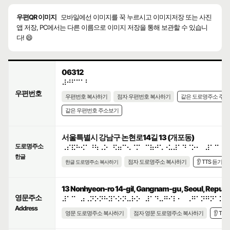
우편QR 이미지
모바일에선 이미지를 꾹 누르시고 이미지저장 또는 사진
앱 저장, PC에서는 다른 이름으로 이미지 저장을 통해 보관할 수 있습니
다! 😄
06312
⠼⠚⠋⠉⠁⠃
우편번호
우편번호 복사하기
점자 우편번호 복사하기
같은 도로명주소 주
같은 우편번호 주소보기
서울특별시 강남구 논현로14길 13 (개포동)
도로명주소
⠠⠎⠯⠓⠪⠁⠘⠳⠠⠕⠀⠫⠶⠉⠢⠈⠍⠀⠉⠷⠚⠡⠐⠥⠼⠁⠙⠈⠕⠂⠀⠼⠁⠉
한글
점자 도로명주소 복사하기
👂 TTS 듣기
한글 도로명주소 복사하기
13 Nonhyeon-ro 14-gil, Gangnam-gu, Seoul, Republi
영문주소
⠼⠁⠉⠀⠴⠠⠝⠕⠝⠓⠽⠑⠕⠝⠤⠗⠕⠀⠼⠁⠙⠤⠛⠊⠇⠂⠀⠠⠛⠁⠝⠛⠝⠁⠍⠤
Address
영문 도로명주소 복사하기
점자 영문 도로명주소 복사하기
👂 TT