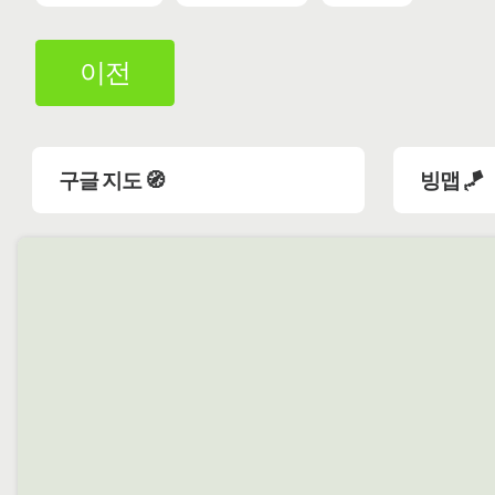
이전
구글 지도 🧭
빙맵 🪁