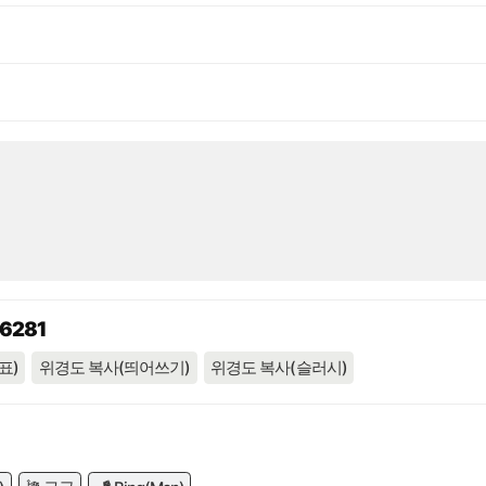
96281
표)
위경도 복사(띄어쓰기)
위경도 복사(슬러시)