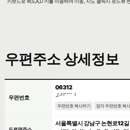
키보드로 W,S,A,D 키를 이용하여 이동, 지도 클릭시 로드뷰
우편주소 상세정보
06312
⠼⠚⠋⠉⠁⠃
우편번호
우편번호 복사하기
점자 우편번호 복
서울특별시 강남구 논현로12길 1
도로명주소