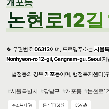
개포동
논현로12길 
🍀 우편번호
06312
이며, 도로명주소는
서울특
Nonhyeon-ro 12-gil, Gangnam-gu, Seoul
지
법정동의 경우
개포동
이며, 행정복지센터(구
서울특별시
강남구
개포동
논현로12
주소복사 🚀
듣기(TTS) 👂
CSV 📥