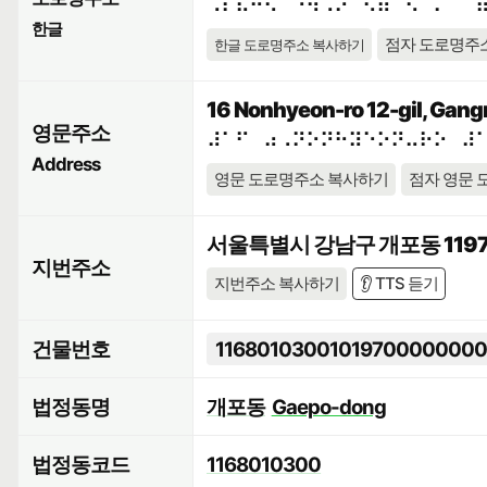
⠠⠎⠯⠓⠪⠁⠘⠳⠠⠕⠀⠫⠶⠉⠢⠈⠍⠀⠉
한글
점자 도로명주
한글 도로명주소 복사하기
16 Nonhyeon-ro 12-gil, Gang
영문주소
⠼⠁⠋⠀⠴⠠⠝⠕⠝⠓⠽⠑⠕⠝⠤⠗⠕⠀⠼
Address
영문 도로명주소 복사하기
점자 영문 
서울특별시 강남구 개포동 119
지번주소
지번주소 복사하기
👂 TTS 듣기
건물번호
11680103001019700000000
법정동명
개포동
Gaepo-dong
법정동코드
1168010300