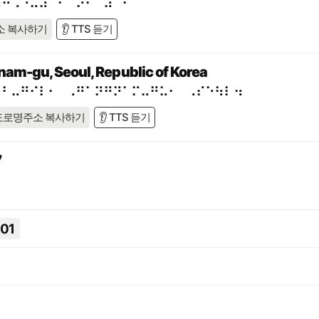
⠷⠚⠡⠐⠥⠼⠁⠃⠈⠕⠂⠀⠼⠁⠋
소 복사하기
👂 TTS 듣기
nam-gu, Seoul, Republic of Korea
⠁⠃⠤⠛⠊⠇⠂⠀⠠⠛⠁⠝⠛⠝⠁⠍⠤⠛⠥⠂⠀⠠⠎⠑⠳⠇⠲
도로명주소 복사하기
👂 TTS 듣기
7
01