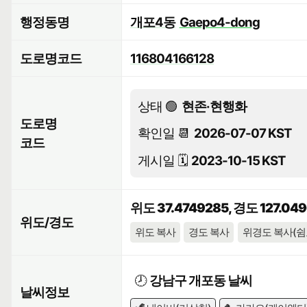
행정동명
개포4동
Gaepo4-dong
도로명코드
116804166128
상태 🟢
현존·현행화
도로명
확인일 📆
2026-07-07 KST
코드
게시일 🗓️
2023-10-15 KST
위도 37.4749285, 경도 127.04
위도/경도
위도 복사
경도 복사
위경도 복사(쉼
🕗
강남구 개포동 날씨
날씨정보