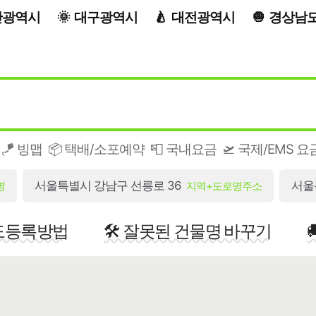
산광역시
대구광역시
대전광역시
경상남
🪁 빙맵
📦 택배/소포예약
📮 국내요금
🛫 국제/EMS 요
서울특별시 강남구 선릉로 36
서울
명
지역+도로명주소
지도등록방법
🛠️ 잘못된 건물명 바꾸기