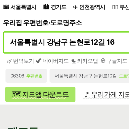
서울특별시
경기도
인천광역시
부
우리집 우편번호·도로명주소
🌿 번역보기
🦖 네이버지도
🐤 카카오맵
🧭 구글지도
06306
서울특별시 강남구 논현로10길
우편번호
도로
🗺️ 지도앱 다운로드
🚩 우리가게 