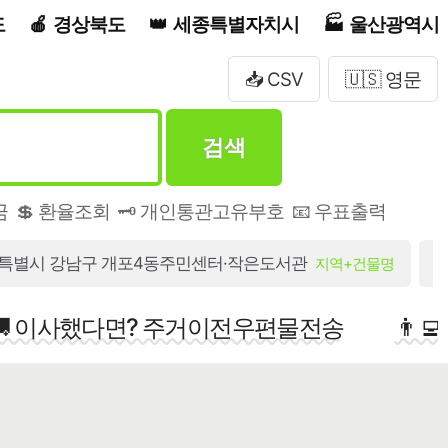
도
경상북도
세종특별자치시
울산광역시
📥 CSV
🇺🇸 영문
검색
금
💲 환율조회
🗝️ 개인통관고유부호
📧 우표출력
특별시 강남구 개포4동주민센터·작은도서관
지역+건물명
🚚 이사했다면? 주거이전우편물전송
👨‍