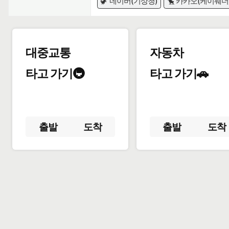
🦖 네이버(기상청)
🐤 카카오(케이웨더
대중교통
자동차
타고 가기🚇
타고 가기🚗
출발
도착
출발
도착