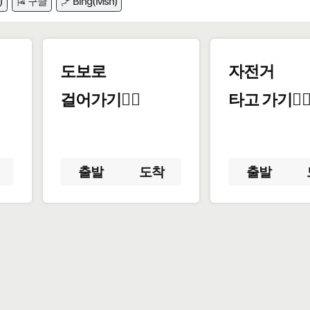
)
🎏 구글
🪁 Bing(Msn)
도보로
자전거
걸어가기🚶‍♂️
타고 가기🚴‍♀
출발
도착
출발